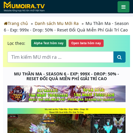
Trang chủ
Danh sách Mu Mới Ra
Mu Thần Ma - Season
6 - Exp: 999x - Drop: 50% - Reset Đổi Quà Miễn Phí Giải Trí Cao
Lọc theo:
Alpha Test hôm nay
Open beta hôm nay
MU THẦN MA - SEASON 6 - EXP: 999X - DROP: 50% -
RESET ĐỔI QUÀ MIỄN PHÍ GIẢI TRÍ CAO