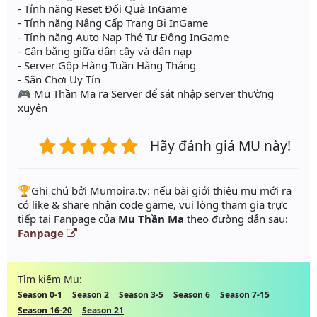
- Tính năng Reset Đổi Quà InGame
- Tính năng Nâng Cấp Trang Bị InGame
- Tính năng Auto Nạp Thẻ Tự Động InGame
- Cân bằng giữa dân cầy và dân nạp
- Server Gộp Hàng Tuần Hàng Tháng
- Sân Chơi Uy Tín
🎮 Mu Thần Ma ra Server để sát nhập server thường
xuyên
Hãy đánh giá MU này!
️🏆Ghi chú bởi Mumoira.tv: nếu bài giới thiệu mu mới ra
có like & share nhận code game, vui lòng tham gia trực
tiếp tại Fanpage của
Mu Thần Ma
theo đường dẫn sau:
Fanpage
Tìm kiếm Mu:
Season 0-1
Season 2
Season 3-5
Season 6
Season 7-15
Season 16-20
Season 21