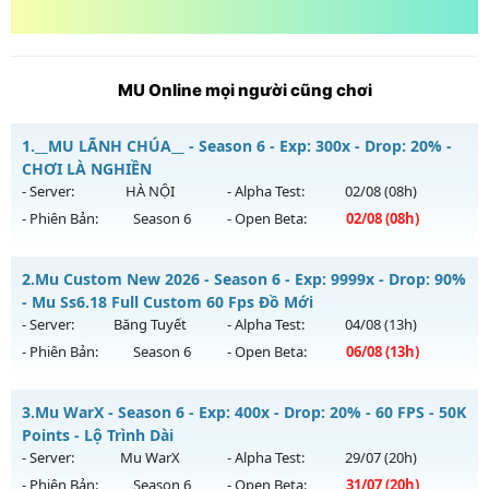
MU Online mọi người cũng chơi
1.
__MU LÃNH CHÚA__ - Season 6 - Exp: 300x - Drop: 20% -
CHƠI LÀ NGHIỀN
- Server:
HÀ NỘI
- Alpha Test:
02/08
(08h)
- Phiên Bản:
Season 6
- Open Beta:
02/08
(08h)
__MU LÃNH CHÚA__ - CHƠI LÀ NGHIỀN
2.
Mu Custom New 2026 - Season 6 - Exp: 9999x - Drop: 90%
Mu mới ra tháng 08 2026 - Mở máy chủ
HÀ NỘI
vào 08h
- Mu Ss6.18 Full Custom 60 Fps Đồ Mới
ngày 02/08/2626
- Server:
Băng Tuyết
- Alpha Test:
04/08
(13h)
- Phiên Bản:
Season 6
- Open Beta:
06/08
(13h)
Exp: 300x - Drop: 20%
Kiểu reset: Reset In Game
Mu Custom New 2026 - Mu Ss6.18 Full Custom 60 Fps Đồ
3.
Mu WarX - Season 6 - Exp: 400x - Drop: 20% - 60 FPS - 50K
Thể loại: Mu Nguyên bản Webzen
Mới
Points - Lộ Trình Dài
Antihack: GoldShield
Mu mới ra tháng 08 2026 - Mở máy chủ
Băng Tuyết
vào 13h
- Server:
Mu WarX
- Alpha Test:
29/07
(20h)
ngày 06/08/2626
- Phiên Bản:
Season 6
- Open Beta:
31/07
(20h)