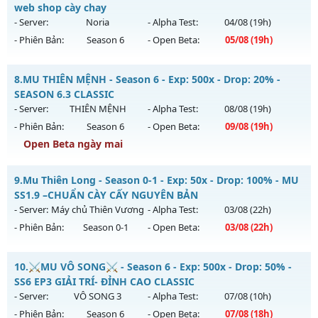
Antihack: Phiên bản mới nhất
Mu mới ra tháng 08 2026 - Mở máy chủ
web shop cày chay
https://facebook.com/muhoalong
vào 08h ngày
- Server:
Noria
- Alpha Test:
04/08
(19h)
03/08/2626
- Phiên Bản:
Season 6
- Open Beta:
05/08
(19h)
Exp: 9999x - Drop: 20%
MUHN2003 - không web shop cày chay
Kiểu reset: Non Reset
8.
MU THIÊN MỆNH - Season 6 - Exp: 500x - Drop: 20% -
Mu mới ra tháng 08 2026 - Mở máy chủ
Noria
vào 19h ngày
SEASON 6.3 CLASSIC
Thể loại: Mu Nguyên bản Webzen
05/08/2626
- Server:
THIÊN MỆNH
- Alpha Test:
08/08
(19h)
Antihack: XShield
- Phiên Bản:
Season 6
- Open Beta:
09/08
(19h)
Exp: 9999x - Drop: 50%
Open Beta ngày mai
Kiểu reset: Reset In Game
Thể loại: Mu Nguyên bản Webzen
MU THIÊN MỆNH - SEASON 6.3 CLASSIC
9.
Mu Thiên Long - Season 0-1 - Exp: 50x - Drop: 100% - MU
Antihack: XSHield
Mu mới ra tháng 08 2026 - Mở máy chủ
THIÊN MỆNH
vào
SS1.9 –CHUẨN CÀY CẤY NGUYÊN BẢN
19h ngày 09/08/2626
- Server:
Máy chủ Thiên Vương
- Alpha Test:
03/08
(22h)
- Phiên Bản:
Season 0-1
- Open Beta:
03/08
(22h)
Exp: 500x - Drop: 20%
Kiểu reset: Reset In Game
Mu Thiên Long - MU SS1.9 –CHUẨN CÀY CẤY NGUYÊN BẢN
10.
⚔️MU VÔ SONG⚔️ - Season 6 - Exp: 500x - Drop: 50% -
Thể loại: Mu Nguyên bản Webzen
Mu mới ra tháng 08 2026 - Mở máy chủ
Máy chủ Thiên
SS6 EP3 GIẢI TRÍ- ĐỈNH CAO CLASSIC
Antihack: Antihack chạy bằng cơm
Vương
vào 22h ngày 03/08/2626
- Server:
VÔ SONG 3
- Alpha Test:
07/08
(10h)
- Phiên Bản:
Season 6
- Open Beta:
07/08
(18h)
Exp: 50x - Drop: 100%