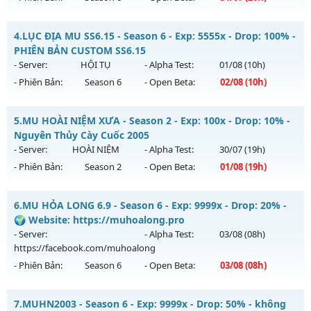
Exp: 9999x - Drop: 90%
Mu WarX - 60 FPS - 50K Points - Lộ Trình Dài
Kiểu reset: Reset In Game
4.
LỤC ĐỊA MU SS6.15 - Season 6 - Exp: 5555x - Drop: 100% -
Mu mới ra tháng 07 2026 - Mở máy chủ
Mu WarX
vào 20h
PHIÊN BẢN CUSTOM SS6.15
Thể loại: Mu Custom thêm đồ mới
ngày 31/07/2626
- Server:
HỘI TỤ
- Alpha Test:
01/08
(10h)
Antihack: Gold Dragon
- Phiên Bản:
Season 6
- Open Beta:
02/08
(10h)
Exp: 400x - Drop: 20%
Kiểu reset: Reset In Game
LỤC ĐỊA MU SS6.15 - PHIÊN BẢN CUSTOM SS6.15
5.
MU HOÀI NIỆM XƯA - Season 2 - Exp: 100x - Drop: 10% -
Thể loại: Mu Custom thêm đồ mới
Mu mới ra tháng 08 2026 - Mở máy chủ
HỘI TỤ
vào 10h
Nguyên Thủy Cày Cuốc 2005
Antihack: UGK Shield + Phoenix
ngày 02/08/2626
- Server:
HOÀI NIỆM
- Alpha Test:
30/07
(19h)
- Phiên Bản:
Season 2
- Open Beta:
01/08
(19h)
Exp: 5555x - Drop: 100%
Kiểu reset: Reset In Game
MU HOÀI NIỆM XƯA - Nguyên Thủy Cày Cuốc 2005
6.
MU HỎA LONG 6.9 - Season 6 - Exp: 9999x - Drop: 20% -
Thể loại: Mu Custom thêm đồ mới
Mu mới ra tháng 08 2026 - Mở máy chủ
HOÀI NIỆM
vào 19h
🌍 Website: https://muhoalong.pro
Antihack: SPK
ngày 01/08/2626
- Server:
- Alpha Test:
03/08
(08h)
https://facebook.com/muhoalong
Exp: 100x - Drop: 10%
- Phiên Bản:
Season 6
- Open Beta:
03/08
(08h)
Kiểu reset: Reset In Game
Thể loại: Mu Nguyên bản Webzen
MU HỎA LONG 6.9 - 🌍 Website: https://muhoalong.pro
7.
MUHN2003 - Season 6 - Exp: 9999x - Drop: 50% - không