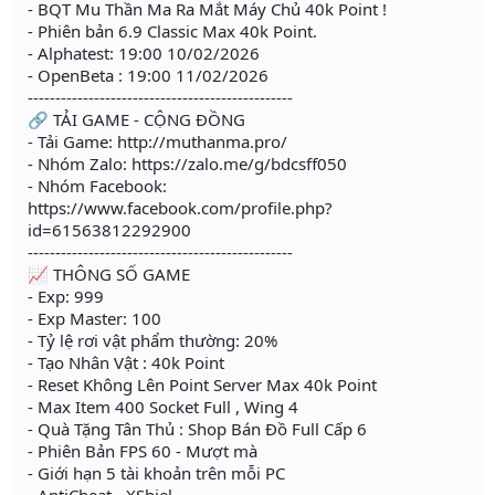
- BQT Mu Thần Ma Ra Mắt Máy Chủ 40k Point !
- Phiên bản 6.9 Classic Max 40k Point.
- Alphatest: 19:00 10/02/2026
- OpenBeta : 19:00 11/02/2026
------------------------------------------------
🔗 TẢI GAME - CỘNG ĐỒNG
- Tải Game: http://muthanma.pro/
- Nhóm Zalo: https://zalo.me/g/bdcsff050
- Nhóm Facebook:
https://www.facebook.com/profile.php?
id=61563812292900
------------------------------------------------
📈 THÔNG SỐ GAME
- Exp: 999
- Exp Master: 100
- Tỷ lệ rơi vật phẩm thường: 20%
- Tạo Nhân Vật : 40k Point
- Reset Không Lên Point Server Max 40k Point
- Max Item 400 Socket Full , Wing 4
- Quà Tặng Tân Thủ : Shop Bán Đồ Full Cấp 6
- Phiên Bản FPS 60 - Mượt mà
- Giới hạn 5 tài khoản trên mỗi PC
- AntiCheat - XShiel.