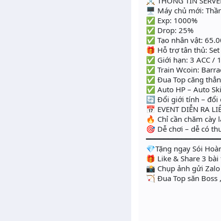
⚔️ THÔNG TIN SERVE
🖥 Máy chủ mới: Thầ
✅ Exp: 1000%
✅ Drop: 25%
✅ Tạo nhân vật: 65.00
🎁 Hỗ trợ tân thủ: Set 
✅ Giới hạn: 3 ACC / 
✅ Train Wcoin: Barra
✅ Đua Top căng thẳng
✅ Auto HP – Auto Ski
🔄 Đổi giới tính – đổ
📅 EVENT DIỄN RA LI
🔥 Chỉ cần chăm cày l
🎯 Dễ chơi – dễ có t
━━━━━━━━━━━━━━━━
💎Tặng ngay Sói Hoà
🎁 Like & Share 3 bà
📸 Chụp ảnh gửi Zal
🏹 Đua Top săn Boss 