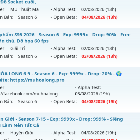
 Đồ Socket cuối,
 mới ra tháng 08 2026 - Mở máy chủ
X100 Dynamic
vào 19
er:
MU Thuật Ma
- Alpha Test:
02/08
/2026
(13h)
ên Bản:
Season 6
- Open Beta:
04/08
/2026
(13h)
p: 100x - Drop: 30%
ểu reset: Reset In Game
 Thuật Ma - Săn Boss nhận Xu & Đồ Socket cuối,
phẩm SS6 2026 - Season 6 - Exp: 9999x - Drop: 90% - Free
hể loại: Mu Nguyên bản Webzen
ân thủ, Đồ họa 60 fps
 mới ra tháng 08 2026 - Mở máy chủ
MU Thuật Ma
vào 13
er:
Giải Trí
- Alpha Test:
02/08
/2026
(13h)
tihack: Yes
ên Bản:
Season 6
- Open Beta:
03/08
/2026
(13h)
p: 200x - Drop: 30%
ểu reset: Reset In Game
êu phẩm SS6 2026 - Free set tân thủ, Đồ họa 60 fps
ỎA LONG 6.9 - Season 6 - Exp: 9999x - Drop: 20% - 🌍
hể loại: Mu Nguyên bản Webzen
ite: https://muhoalong.pro
 mới ra tháng 08 2026 - Mở máy chủ
Giải Trí
vào 13h ngày 
er:
- Alpha Test:
tihack: VietGuard
://facebook.com/muhoalong
03/08
/2026
(19h)
p: 9999x - Drop: 90%
ên Bản:
Season 6
- Open Beta:
04/08
/2026
(19h)
ểu reset: Reset In Game
ể loại: Mu Bán Đồ Full Trong Shop
ỎA LONG 6.9 - 🌍 Website: https://muhoalong.pro
 Giới - Season 7-15 - Exp: 9999x - Drop: 999% - Siêng
 Làm Nên Tất Cả
tihack: Anti Phoenix
ới ra tháng 08 2026 - Mở máy chủ
https://facebook.com
er:
Huyền Giới
- Alpha Test:
04/08
/2026
(19h)
 04/08/2626