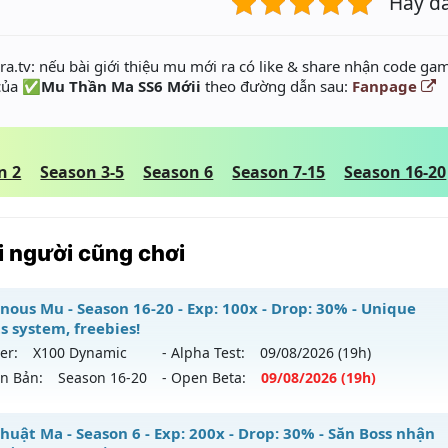
Hãy đ
a.tv: nếu bài giới thiệu mu mới ra có like & share nhận code gam
 của
✅Mu Thần Ma SS6 Mớii
theo đường dẫn sau:
Fanpage
n 2
Season 3-5
Season 6
Season 7-15
Season 16-20
 người cũng chơi
nous Mu - Season 16-20 - Exp: 100x - Drop: 30% - Unique
s system, freebies!
er:
X100 Dynamic
- Alpha Test:
09/08
/2026
(19h)
ên Bản:
Season 16-20
- Open Beta:
09/08
/2026
(19h)
minous Mu - Unique resets system, freebies!
huật Ma - Season 6 - Exp: 200x - Drop: 30% - Săn Boss nhận