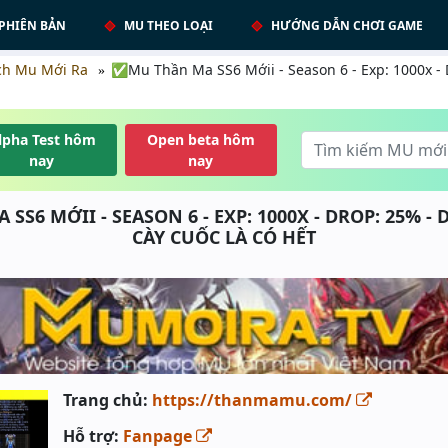
PHIÊN BẢN
MU THEO LOẠI
HƯỚNG DẪN CHƠI GAME
ch Mu Mới Ra
✅Mu Thần Ma SS6 Mớii - Season 6 - Exp: 1000x - 
lpha Test hôm
Open beta hôm
nay
nay
S6 MỚII - SEASON 6 - EXP: 1000X - DROP: 25% - 
CÀY CUỐC LÀ CÓ HẾT
Trang chủ:
https://thanmamu.com/
Hỗ trợ:
Fanpage