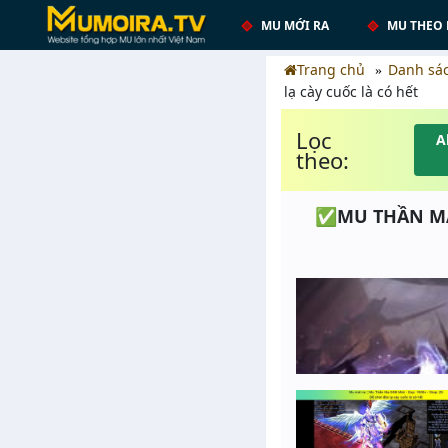
MU MỚI RA
MU THEO 
Trang chủ
Danh sá
lạ cày cuốc là có hết
Lọc
A
theo:
✅MU THẦN MA S