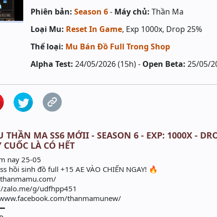
Phiên bản:
Season 6
-
Máy chủ:
Thần Ma
Loại Mu:
Reset In Game
, Exp 1000x, Drop 25%
Thể loại:
Mu Bán Đồ Full Trong Shop
Alpha Test:
24/05/2026 (15h) -
Open Beta:
25/05/2
THẦN MA SS6 MỚII - SEASON 6 - EXP: 1000X - DRO
Y CUỐC LÀ CÓ HẾT
m nay 25-05
oss hồi sinh đồ full +15 AE VÀO CHIẾN NGAY! 🔥
://thanmamu.com/
://zalo.me/g/udfhpp451
://www.facebook.com/thanmamunew/
━━