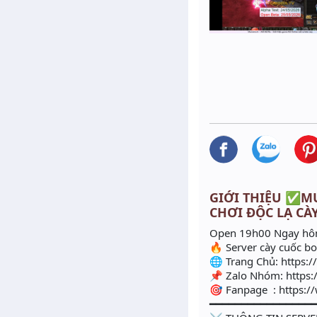
GIỚI THIỆU ✅MU 
CHƠI ĐỘC LẠ CÀ
Open 19h00 Ngay hô
🔥 Server cày cuốc b
🌐 Trang Chủ: https
📌 Zalo Nhóm: https
🎯 Fanpage : https
━━━━━━━━━━━━━━━━