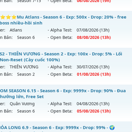
ên Bản:
Season 7-15
- Open Beta:
06/08
/2026
(19h)
9999x - Drop: 20%
yền Giới - Siêng Năng Làm Nên Tất Cả
⭐Mu Atlans - Season 6 - Exp: 500x - Drop: 20% - free
reset: Non Reset
boss nhiều-hồi sinh
 mới ra tháng 08 2026 - Mở máy chủ
Huyền Giới
vào 19h n
loại: Mu Nguyên bản Webzen
er:
Atlans
- Alpha Test:
07/08
/2026
(13h)
ên Bản:
Season 6
- Open Beta:
08/08
/2026
(13h)
p: 9999x - Drop: 999%
ack: XShield
ểu reset: Reset In Game
⭐⭐⭐⭐Mu Atlans - free 99%,boss nhiều-hồi sinh
S2 - THIÊN VƯƠNG - Season 2 - Exp: 100x - Drop: 5% - Lối
ể loại: Mu Custom thêm đồ mới
 Non-Reset (Cày cuốc 100%)
 mới ra tháng 08 2026 - Mở máy chủ
Atlans
vào 13h ngày 
er:
THIÊN VƯƠNG
- Alpha Test:
30/07
/2026
(13h)
tihack: Anti
ên Bản:
Season 2
- Open Beta:
01/08
/2026
(13h)
p: 500x - Drop: 20%
ểu reset: Reset In Game
 SS2 - THIÊN VƯƠNG - Lối chơi Non-Reset (Cày cuốc 100%)
OM SEASON 6.15 - Season 6 - Exp: 9999x - Drop: 90% - Đua
hể loại: Mu Nguyên bản Webzen
thưởng lớn, Free Set
 mới ra tháng 08 2026 - Mở máy chủ
THIÊN VƯƠNG
vào 13
er:
Quân Vương
- Alpha Test:
04/08
/2026
(13h)
tihack: chống hack 99%
ên Bản:
Season 6
- Open Beta:
05/08
/2026
(13h)
p: 100x - Drop: 5%
ểu reset: Non Reset
STOM SEASON 6.15 - Đua Top thưởng lớn, Free Set
ỎA LONG 6.9 - Season 6 - Exp: 9999x - Drop: 99% - 🌍