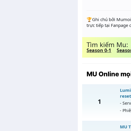
️🏆Ghi chú bởi Mumoir
trực tiếp tại Fanpage
Tìm kiếm Mu:
Season 0-1
Seaso
MU Online mọi
Lumi
reset
1
- Serv
- Phi
Lu
MU T