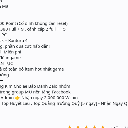
R
n Ma
0 Point (Cố định không cần reset)
380 Full + 9 , cánh cấp 2 full + 15
1 PC
ck – Kanturu 4
, phần quà cực hấp dẫn!
ll Miễn phí
i đồ ingame
ÊN TỤC
à có toàn bộ item hot nhất game
hưởng
━━
ng Kim Cho ae Báo Danh Zalo nhóm
i trong group MU nền tảng Facebook
o Admin 👉 Nhận ngay 2.000.000 Wcoin
, Top Huyết Lâu , Top Quảng Trường Quỷ [5 ngày] - Nhận Ngay Q