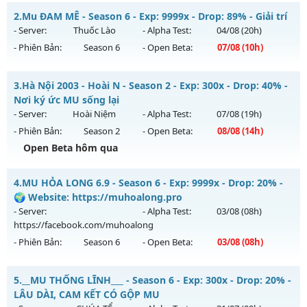
MU CỔ XƯA - Cày Cuốc 100%, Không Custom
2.
Mu ĐAM MÊ - Season 6 - Exp: 9999x - Drop: 89% - Giải trí
Mu mới ra tháng 08 2026 - Mở máy chủ
HOÀI NIỆM
vào 19h
- Server:
Thuốc Lào
- Alpha Test:
04/08
(20h)
ngày 01/08/2626
- Phiên Bản:
Season 6
- Open Beta:
07/08
(10h)
Exp: 100x - Drop: 10%
Mu ĐAM MÊ - Giải trí
Kiểu reset: Reset In Game
3.
Hà Nội 2003 - Hoài N - Season 2 - Exp: 300x - Drop: 40% -
Mu mới ra tháng 08 2026 - Mở máy chủ
Thuốc Lào
vào 10h
Nơi ký ức MU sống lại
Thể loại: Mu Nguyên bản Webzen
ngày 07/08/2626
- Server:
Hoài Niệm
- Alpha Test:
07/08
(19h)
Antihack: Phiên bản mới nhất
- Phiên Bản:
Season 2
- Open Beta:
08/08
(14h)
Exp: 9999x - Drop: 89%
Open Beta hôm qua
Kiểu reset: Reset In Game
Thể loại: Mu Bán Đồ Full Trong Shop
Hà Nội 2003 - Hoài N - Nơi ký ức MU sống lại
4.
MU HỎA LONG 6.9 - Season 6 - Exp: 9999x - Drop: 20% -
Antihack: UGK
Mu mới ra tháng 08 2026 - Mở máy chủ
Hoài Niệm
vào 14h
🌍 Website: https://muhoalong.pro
ngày 08/08/2626
- Server:
- Alpha Test:
03/08
(08h)
https://facebook.com/muhoalong
Exp: 300x - Drop: 40%
- Phiên Bản:
Season 6
- Open Beta:
03/08
(08h)
Kiểu reset: Reset In Game
Thể loại: Mu Custom thêm đồ mới
MU HỎA LONG 6.9 - 🌍 Website: https://muhoalong.pro
5.
__MU THỐNG LĨNH___ - Season 6 - Exp: 300x - Drop: 20% -
Antihack: UKG
Mu mới ra tháng 08 2026 - Mở máy chủ
LÂU DÀI, CAM KẾT CÓ GỘP MU