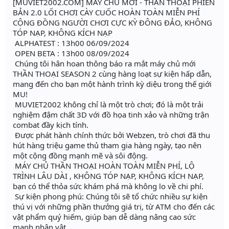
[MUVIET2002.COM] MÁY CHỦ MỚI - THẦN THOẠI PHIÊN
BẢN 2.0 LỐI CHƠI CÀY CUỐC HOÀN TOÀN MIỄN PHÍ
CỘNG ĐỒNG NGƯỜI CHƠI CỰC KỲ ĐÔNG ĐẢO, KHÔNG
TÓP NẠP, KHÔNG KÍCH NẠP
ALPHATEST : 13h00 06/09/2024
OPEN BETA : 13h00 08/09/2024
Chúng tôi hân hoan thông báo ra mắt máy chủ mới
THẦN THOẠI SEASON 2 cùng hàng loạt sự kiện hấp dẫn,
mang đến cho bạn một hành trình kỳ diệu trong thế giới
MU!
MUVIET2002 không chỉ là một trò chơi; đó là một trải
nghiệm đậm chất 3D với đồ họa tinh xảo và những trận
combat đầy kịch tính.
Được phát hành chính thức bởi Webzen, trò chơi đã thu
hút hàng triệu game thủ tham gia hàng ngày, tạo nên
một cộng đồng mạnh mẽ và sôi động.
MÁY CHỦ THẦN THOẠI HOÀN TOÀN MIỄN PHÍ, LỘ
TRÌNH LÂU DÀI , KHÔNG TÓP NẠP, KHÔNG KÍCH NẠP,
bạn có thể thỏa sức khám phá mà không lo về chi phí.
Sự kiện phong phú: Chúng tôi sẽ tổ chức nhiều sự kiện
thú vị với những phần thưởng giá trị, từ ATM cho đến các
vật phẩm quý hiếm, giúp bạn dễ dàng nâng cao sức
mạnh nhân vật.