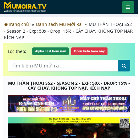
Trang chủ
Danh sách Mu Mới Ra
MU THẦN THOẠI SS2
- Season 2 - Exp: 50x - Drop: 15% - CÀY CHAY, KHÔNG TÓP NẠP,
KÍCH NẠP
Lọc theo:
Alpha Test hôm nay
Open beta hôm nay
MU THẦN THOẠI SS2 - SEASON 2 - EXP: 50X - DROP: 15% -
CÀY CHAY, KHÔNG TÓP NẠP, KÍCH NẠP