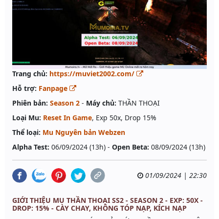
Trang chủ:
https://muviet2002.com/
Hỗ trợ:
Fanpage
Phiên bản:
Season 2
-
Máy chủ:
THẦN THOẠI
Loại Mu:
Reset In Game
, Exp 50x, Drop 15%
Thể loại:
Mu Nguyên bản Webzen
Alpha Test:
06/09/2024 (13h) -
Open Beta:
08/09/2024 (13h)
01/09/2024 | 22:30
GIỚI THIỆU MU THẦN THOẠI SS2 - SEASON 2 - EXP: 50X -
DROP: 15% - CÀY CHAY, KHÔNG TÓP NẠP, KÍCH NẠP