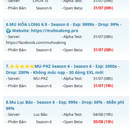
https://facebook.com/muhoalong
vào 08h ngày
- Server:
CHÚA TỂ
- Alpha Test:
31/07
(09h)
03/08/2626
- Phiên Bản:
Season 6
- Open Beta:
31/07
(09h)
Exp: 9999x - Drop: 20%
__MU THỐNG LĨNH___ - LÂU DÀI, CAM KẾT CÓ GỘP MU
Kiểu reset: Non Reset
6.
MU HỎA LONG 6.9 - Season 6 - Exp: 9999x - Drop: 99% -
Mu mới ra tháng 07 2026 - Mở máy chủ
CHÚA TỂ
vào 09h
🌍 Website: https://muhoalong.pro
Thể loại: Mu Nguyên bản Webzen
ngày 31/07/2626
- Server:
- Alpha Test:
31/07
(08h)
Antihack: XShield
https://facebook.com/muhoalong
Exp: 300x - Drop: 20%
- Phiên Bản:
Season 6
- Open Beta:
31/07
(08h)
Kiểu reset: Reset In Game
Thể loại: Mu Nguyên bản Webzen
MU HỎA LONG 6.9 - 🌍 Website: https://muhoalong.pro
7.
⭐⭐⭐⭐⭐MU-PKZ Season 6 - Season 6 - Exp: 2000x -
Antihack: UGK ANTIHACK
Mu mới ra tháng 07 2026 - Mở máy chủ
Drop: 200% - Không mốc nạp - 30 dòng EXL mới
https://facebook.com/muhoalong
vào 08h ngày
- Server:
MU-PKZ
- Alpha Test:
31/07
(08h)
31/07/2626
- Phiên Bản:
Season 6
- Open Beta:
31/07
(19h)
Exp: 9999x - Drop: 99%
⭐⭐⭐⭐⭐MU-PKZ Season 6 - Không mốc nạp - 30 dòng
Kiểu reset: Non Reset
8.
Mu Lục Bảo - Season 6 - Exp: 999x - Drop: 60% - Miễn phí
EXL mới
99%
Thể loại: Mu Nguyên bản Webzen
Mu mới ra tháng 07 2026 - Mở máy chủ
MU-PKZ
vào 19h
- Server:
Lục Bảo
- Alpha Test:
04/08
(19h)
Antihack: Xshiel
ngày 31/07/2626
- Phiên Bản:
Season 6
- Open Beta:
05/08
(13h)
Exp: 2000x - Drop: 200%