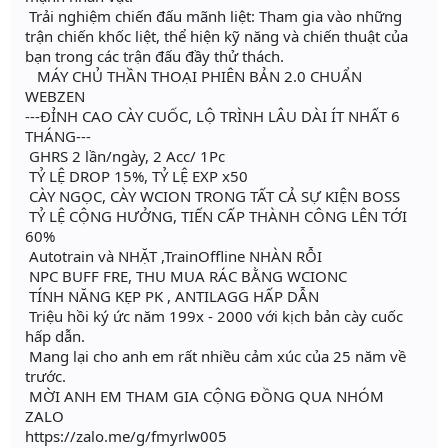
Trải nghiệm chiến đấu mãnh liệt: Tham gia vào những
trận chiến khốc liệt, thể hiện kỹ năng và chiến thuật của
bạn trong các trận đấu đầy thử thách.
MÁY CHỦ THẦN THOẠI PHIÊN BẢN 2.0 CHUẨN
WEBZEN
---ĐỈNH CAO CÀY CUỐC, LỘ TRÌNH LÂU DÀI ÍT NHẤT 6
THÁNG---
GHRS 2 lần/ngày, 2 Acc/ 1Pc
TỶ LỆ DROP 15%, TỶ LỆ EXP x50
CÀY NGỌC, CÀY WCION TRONG TẤT CẢ SỰ KIỆN BOSS
TỶ LỆ CỘNG HƯỞNG, TIẾN CẤP THÀNH CÔNG LÊN TỚI
60%
Autotrain và NHẶT ,TrainOffline NHÀN RỖI
NPC BUFF FRE, THU MUA RÁC BẰNG WCIONC
TÍNH NĂNG KẸP PK , ANTILAGG HẤP DẪN
Triệu hồi ký ức năm 199x - 2000 với kịch bản cày cuốc
hấp dẫn.
Mang lại cho anh em rất nhiều cảm xúc của 25 năm về
trước.
MỜI ANH EM THAM GIA CỘNG ĐỒNG QUA NHÓM
ZALO
https://zalo.me/g/fmyrlw005