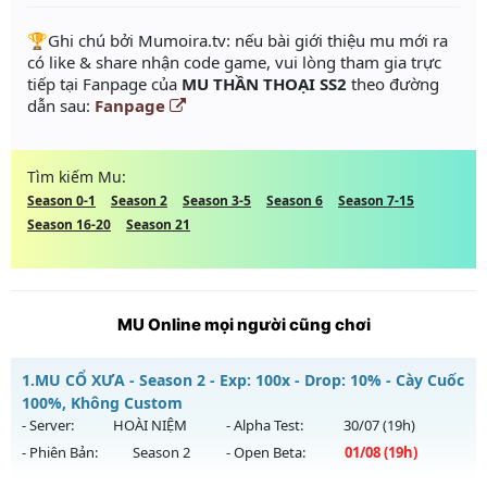
️🏆Ghi chú bởi Mumoira.tv: nếu bài giới thiệu mu mới ra
có like & share nhận code game, vui lòng tham gia trực
tiếp tại Fanpage của
MU THẦN THOẠI SS2
theo đường
dẫn sau:
Fanpage
Tìm kiếm Mu:
Season 0-1
Season 2
Season 3-5
Season 6
Season 7-15
Season 16-20
Season 21
MU Online mọi người cũng chơi
1.
MU CỔ XƯA - Season 2 - Exp: 100x - Drop: 10% - Cày Cuốc
100%, Không Custom
- Server:
HOÀI NIỆM
- Alpha Test:
30/07
(19h)
- Phiên Bản:
Season 2
- Open Beta:
01/08
(19h)