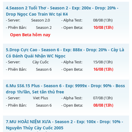
Kiểu reset: Reset In Game
Mu Tinh Hoa - Đông Người Chơi-Lối Chơi Cực Cuốn
4.
Season 2 Tuổi Thơ - Season 2 - Exp: 200x - Drop: 20% -
Thể loại: Mu Bán Đồ Full Trong Shop
Mu mới ra tháng 08 2026 - Mở máy chủ
LORENCIA
vào 13h
Drop Ngọc Cao Train Wc tại K4
Antihack: Phoenix 2026
ngày 08/08/2626
- Server:
Season 2.0
- Alpha Test:
08/08
(13h)
- Phiên Bản:
Season 2
- Open Beta:
10/08
(13h)
Exp: 500x - Drop: 40%
Open Beta hôm nay
Kiểu reset: Reset In Game
Thể loại: Mu Nguyên bản Webzen
Season 2 Tuổi Thơ - Drop Ngọc Cao Train Wc tại K4
5.
Drop Cực Cao - Season 6 - Exp: 888x - Drop: 20% - Cày Là
Antihack: Anti Vip
Mu mới ra tháng 08 2026 - Mở máy chủ
Season 2.0
vào 13h
Có Đánh Quái Nhận WC Ngọc
ngày 10/08/2626
- Server:
Cày Cuốc
- Alpha Test:
15/08
(13h)
- Phiên Bản:
Season 6
- Open Beta:
16/08
(13h)
Exp: 200x - Drop: 20%
Kiểu reset: Reset In Game
Drop Cực Cao - Cày Là Có Đánh Quái Nhận WC Ngọc
6.
Mu SS6.15 Plus - Season 6 - Exp: 9999x - Drop: 90% - Boss
Thể loại: Mu Bán Đồ Full Trong Shop
Mu mới ra tháng 08 2026 - Mở máy chủ
Cày Cuốc
vào 13h
drop 1h/lần, Set tân thủ free
Antihack: GameGuard
ngày 16/08/2626
- Server:
Viet Plus
- Alpha Test:
07/08
(13h)
- Phiên Bản:
Season 6
- Open Beta:
08/08
(13h)
Exp: 888x - Drop: 20%
Kiểu reset: Non Reset
Mu SS6.15 Plus - Boss drop 1h/lần, Set tân thủ free
7.
MU HOÀI NIỆM XƯA - Season 2 - Exp: 100x - Drop: 10% -
Thể loại: Mu Nguyên bản Webzen
Mu mới ra tháng 08 2026 - Mở máy chủ
Viet Plus
vào 13h
Nguyên Thủy Cày Cuốc 2005