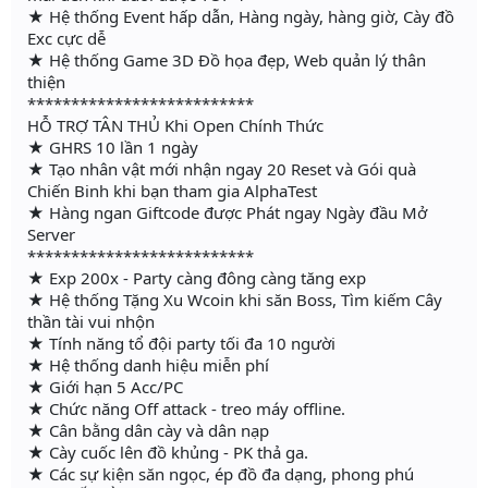
★ Hệ thống Event hấp dẫn, Hàng ngày, hàng giờ, Cày đồ
Exc cực dễ
★ Hệ thống Game 3D Đồ họa đẹp, Web quản lý thân
thiện
**************************
HỖ TRỢ TÂN THỦ Khi Open Chính Thức
★ GHRS 10 lần 1 ngày
★ Tạo nhân vật mới nhận ngay 20 Reset và Gói quà
Chiến Binh khi bạn tham gia AlphaTest
★ Hàng ngan Giftcode được Phát ngay Ngày đầu Mở
Server
**************************
★ Exp 200x - Party càng đông càng tăng exp
★ Hệ thống Tặng Xu Wcoin khi săn Boss, Tìm kiếm Cây
thần tài vui nhộn
★ Tính năng tổ đội party tối đa 10 người
★ Hệ thống danh hiệu miễn phí
★ Giới hạn 5 Acc/PC
★ Chức năng Off attack - treo máy offline.
★ Cân bằng dân cày và dân nạp
★ Cày cuốc lên đồ khủng - PK thả ga.
★ Các sự kiện săn ngọc, ép đồ đa dạng, phong phú