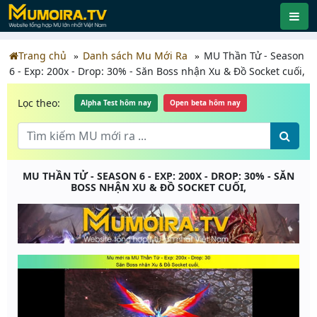
Trang chủ
Danh sách Mu Mới Ra
MU Thần Tử - Season
6 - Exp: 200x - Drop: 30% - Săn Boss nhận Xu & Đồ Socket cuối,
Lọc theo:
Alpha Test hôm nay
Open beta hôm nay
MU THẦN TỬ - SEASON 6 - EXP: 200X - DROP: 30% - SĂN
BOSS NHẬN XU & ĐỒ SOCKET CUỐI,