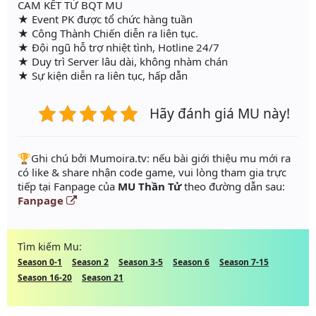
CAM KẾT TỪ BQT MU
★ Event PK được tổ chức hàng tuần
★ Công Thành Chiến diễn ra liên tục.
★ Đội ngũ hỗ trợ nhiệt tình, Hotline 24/7
★ Duy trì Server lâu dài, không nhàm chán
★ Sự kiện diễn ra liên tục, hấp dẫn
Hãy đánh giá MU này!
️🏆Ghi chú bởi Mumoira.tv: nếu bài giới thiệu mu mới ra
có like & share nhận code game, vui lòng tham gia trực
tiếp tại Fanpage của
MU Thần Tử
theo đường dẫn sau:
Fanpage
Tìm kiếm Mu:
Season 0-1
Season 2
Season 3-5
Season 6
Season 7-15
Season 16-20
Season 21