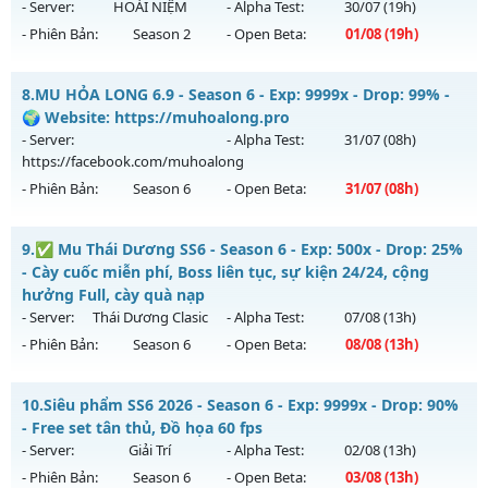
Antihack: Game Guard
ngày 08/08/2626
- Server:
HOÀI NIỆM
- Alpha Test:
30/07
(19h)
- Phiên Bản:
Season 2
- Open Beta:
01/08
(19h)
Exp: 9999x - Drop: 90%
Kiểu reset: Reset In Game
MU HOÀI NIỆM XƯA - Nguyên Thủy Cày Cuốc 2005
8.
MU HỎA LONG 6.9 - Season 6 - Exp: 9999x - Drop: 99% -
Thể loại: Mu Bán Đồ Full Trong Shop
Mu mới ra tháng 08 2026 - Mở máy chủ
HOÀI NIỆM
vào 19h
🌍 Website: https://muhoalong.pro
Antihack: Phoenix chống hack mới
ngày 01/08/2626
- Server:
- Alpha Test:
31/07
(08h)
https://facebook.com/muhoalong
Exp: 100x - Drop: 10%
- Phiên Bản:
Season 6
- Open Beta:
31/07
(08h)
Kiểu reset: Reset In Game
Thể loại: Mu Nguyên bản Webzen
MU HỎA LONG 6.9 - 🌍 Website: https://muhoalong.pro
9.
✅ Mu Thái Dương SS6 - Season 6 - Exp: 500x - Drop: 25%
Antihack: Phiên bản mới nhất
Mu mới ra tháng 07 2026 - Mở máy chủ
- Cày cuốc miễn phí, Boss liên tục, sự kiện 24/24, cộng
https://facebook.com/muhoalong
vào 08h ngày
hưởng Full, cày quà nạp
31/07/2626
- Server:
Thái Dương Clasic
- Alpha Test:
07/08
(13h)
- Phiên Bản:
Season 6
- Open Beta:
08/08
(13h)
Exp: 9999x - Drop: 99%
Kiểu reset: Non Reset
✅ Mu Thái Dương SS6 - Cày cuốc miễn phí, Boss liên tục,
10.
Siêu phẩm SS6 2026 - Season 6 - Exp: 9999x - Drop: 90%
Thể loại: Mu Nguyên bản Webzen
sự kiện 24/24, cộng hưởng Full, cày quà nạp
- Free set tân thủ, Đồ họa 60 fps
Antihack: Xshiel
Mu mới ra tháng 08 2026 - Mở máy chủ
Thái Dương Clasic
- Server:
Giải Trí
- Alpha Test:
02/08
(13h)
vào 13h ngày 08/08/2626
- Phiên Bản:
Season 6
- Open Beta:
03/08
(13h)