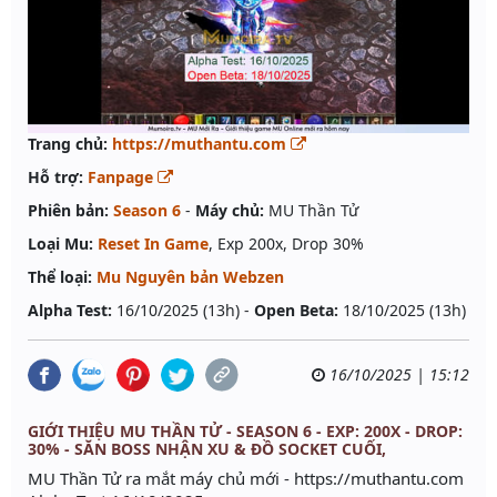
Trang chủ:
https://muthantu.com
Hỗ trợ:
Fanpage
Phiên bản:
Season 6
-
Máy chủ:
MU Thần Tử
Loại Mu:
Reset In Game
, Exp 200x, Drop 30%
Thể loại:
Mu Nguyên bản Webzen
Alpha Test:
16/10/2025 (13h) -
Open Beta:
18/10/2025 (13h)
16/10/2025 | 15:12
GIỚI THIỆU MU THẦN TỬ - SEASON 6 - EXP: 200X - DROP:
30% - SĂN BOSS NHẬN XU & ĐỒ SOCKET CUỐI,
MU Thần Tử ra mắt máy chủ mới - https://muthantu.com