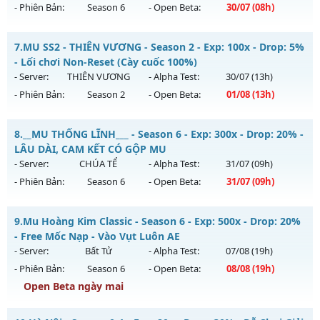
- Phiên Bản:
Season 6
- Open Beta:
30/07
(08h)
Kiểu reset: Reset In Game
Thể loại: Mu Nguyên bản Webzen
MU HỎA LONG 6.9 - 🌍 Website: https://muhoalong.pro
7.
MU SS2 - THIÊN VƯƠNG - Season 2 - Exp: 100x - Drop: 5%
Antihack: Bandicam Hack 100%
Mu mới ra tháng 07 2026 - Mở máy chủ
- Lối chơi Non-Reset (Cày cuốc 100%)
https://facebook.com/muhoalong
vào 08h ngày
- Server:
THIÊN VƯƠNG
- Alpha Test:
30/07
(13h)
30/07/2626
- Phiên Bản:
Season 2
- Open Beta:
01/08
(13h)
Exp: 9999x - Drop: 99%
MU SS2 - THIÊN VƯƠNG - Lối chơi Non-Reset (Cày cuốc
Kiểu reset: Non Reset
8.
__MU THỐNG LĨNH___ - Season 6 - Exp: 300x - Drop: 20% -
100%)
LÂU DÀI, CAM KẾT CÓ GỘP MU
Thể loại: Mu Nguyên bản Webzen
Mu mới ra tháng 08 2026 - Mở máy chủ
THIÊN VƯƠNG
vào
- Server:
CHÚA TỂ
- Alpha Test:
31/07
(09h)
Antihack: Xshiel
13h ngày 01/08/2626
- Phiên Bản:
Season 6
- Open Beta:
31/07
(09h)
Exp: 100x - Drop: 5%
__MU THỐNG LĨNH___ - LÂU DÀI, CAM KẾT CÓ GỘP MU
Kiểu reset: Non Reset
9.
Mu Hoàng Kim Classic - Season 6 - Exp: 500x - Drop: 20%
Mu mới ra tháng 07 2026 - Mở máy chủ
CHÚA TỂ
vào 09h
- Free Mốc Nạp - Vào Vụt Luôn AE
Thể loại: Mu Nguyên bản Webzen
ngày 31/07/2626
- Server:
Bất Tử
- Alpha Test:
07/08
(19h)
Antihack: XShield
- Phiên Bản:
Season 6
- Open Beta:
08/08
(19h)
Exp: 300x - Drop: 20%
Open Beta ngày mai
Kiểu reset: Reset In Game
Thể loại: Mu Nguyên bản Webzen
Mu Hoàng Kim Classic - Free Mốc Nạp - Vào Vụt Luôn AE