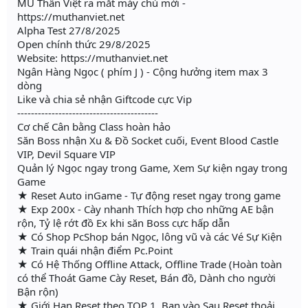
MU Thần Việt ra mắt máy chủ mới -
https://muthanviet.net
Alpha Test 27/8/2025
Open chính thức 29/8/2025
Website: https://muthanviet.net
Ngân Hàng Ngọc ( phím J ) - Cộng hưởng item max 3
dòng
Like và chia sẻ nhận Giftcode cực Vip
-----------------------------------------
Cơ chế Cân bằng Class hoàn hảo
Săn Boss nhận Xu & Đồ Socket cuối, Event Blood Castle
VIP, Devil Square VIP
Quản lý Ngọc ngay trong Game, Xem Sự kiện ngay trong
Game
★ Reset Auto inGame - Tự động reset ngay trong game
★ Exp 200x - Cày nhanh Thích hợp cho những AE bận
rộn, Tỷ lệ rớt đồ Ex khi săn Boss cực hấp dẫn
★ Có Shop PcShop bán Ngọc, lông vũ và các Vé Sự Kiện
★ Train quái nhận điểm Pc.Point
★ Có Hệ Thống Offline Attack, Offline Trade (Hoàn toàn
có thể Thoát Game Cày Reset, Bán đồ, Dành cho người
Bận rộn)
★ Giới Hạn Reset theo TOP 1, Bạn vào Sau Reset thoải