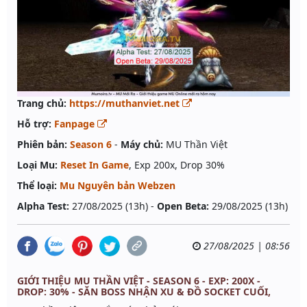
Trang chủ:
https://muthanviet.net
Hỗ trợ:
Fanpage
Phiên bản:
Season 6
-
Máy chủ:
MU Thần Việt
Loại Mu:
Reset In Game
, Exp 200x, Drop 30%
Thể loại:
Mu Nguyên bản Webzen
Alpha Test:
27/08/2025 (13h) -
Open Beta:
29/08/2025 (13h)
27/08/2025 | 08:56
GIỚI THIỆU MU THẦN VIỆT - SEASON 6 - EXP: 200X -
DROP: 30% - SĂN BOSS NHẬN XU & ĐỒ SOCKET CUỐI,