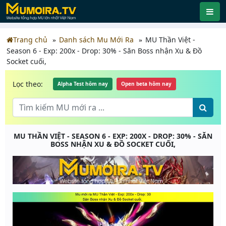
Trang chủ
Danh sách Mu Mới Ra
MU Thần Việt -
Season 6 - Exp: 200x - Drop: 30% - Săn Boss nhận Xu & Đồ
Socket cuối,
Lọc theo:
Alpha Test hôm nay
Open beta hôm nay
MU THẦN VIỆT - SEASON 6 - EXP: 200X - DROP: 30% - SĂN
BOSS NHẬN XU & ĐỒ SOCKET CUỐI,