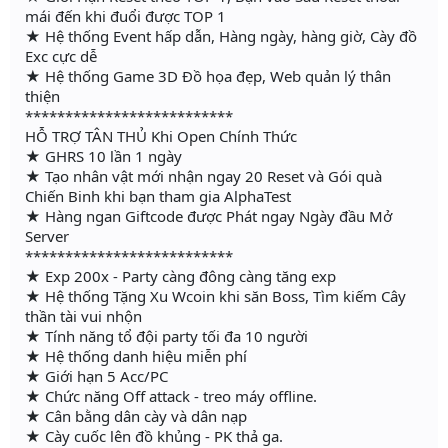
mái đến khi đuổi được TOP 1
★ Hệ thống Event hấp dẫn, Hàng ngày, hàng giờ, Cày đồ
Exc cực dễ
★ Hệ thống Game 3D Đồ họa đẹp, Web quản lý thân
thiện
**************************
HỖ TRỢ TÂN THỦ Khi Open Chính Thức
★ GHRS 10 lần 1 ngày
★ Tạo nhân vật mới nhận ngay 20 Reset và Gói quà
Chiến Binh khi bạn tham gia AlphaTest
★ Hàng ngan Giftcode được Phát ngay Ngày đầu Mở
Server
**************************
★ Exp 200x - Party càng đông càng tăng exp
★ Hệ thống Tặng Xu Wcoin khi săn Boss, Tìm kiếm Cây
thần tài vui nhộn
★ Tính năng tổ đội party tối đa 10 người
★ Hệ thống danh hiệu miễn phí
★ Giới hạn 5 Acc/PC
★ Chức năng Off attack - treo máy offline.
★ Cân bằng dân cày và dân nạp
★ Cày cuốc lên đồ khủng - PK thả ga.