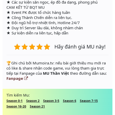
★ Các sự kiện săn ngọc, ép đồ đa dạng, phong phú
CAM KẾT TỪ BQT MU
★ Event PK được tổ chức hàng tuần
★ Công Thành Chiến diễn ra liên tục.
★ Đội ngũ hỗ trợ nhiệt tình, Hotline 24/7
★ Duy trì Server lâu dài, không nhàm chán
★ Sự kiện diễn ra liên tục, hấp dẫn
Hãy đánh giá MU này!
️🏆Ghi chú bởi Mumoira.tv: nếu bài giới thiệu mu mới ra
có like & share nhận code game, vui lòng tham gia trực
tiếp tại Fanpage của
MU Thần Việt
theo đường dẫn sau:
Fanpage
Tìm kiếm Mu:
Season 0-1
Season 2
Season 3-5
Season 6
Season 7-15
Season 16-20
Season 21