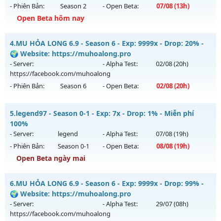
- Phiên Bản:
Season 2
- Open Beta:
07/08
(13h)
Exp: 200x - Drop: 20%
Open Beta hôm nay
Kiểu reset: Reset In Game
Thể loại: Mu Bán Đồ Full Trong Shop
🔥MU-Kiếm Khách🔥 - ⚔️KỸ Năng Hồi sinh⚔️
4.
MU HỎA LONG 6.9 - Season 6 - Exp: 9999x - Drop: 20% -
Antihack: GameGuard
Mu mới ra tháng 08 2026 - Mở máy chủ
CỤM 3.5
vào 13h
🌍 Website: https://muhoalong.pro
ngày 07/08/2626
- Server:
- Alpha Test:
02/08
(20h)
https://facebook.com/muhoalong
Exp: 200x - Drop: 5%
- Phiên Bản:
Season 6
- Open Beta:
02/08
(20h)
Kiểu reset: Reset In Game
Thể loại: Mu Nguyên bản Webzen
MU HỎA LONG 6.9 - 🌍 Website: https://muhoalong.pro
5.
legend97 - Season 0-1 - Exp: 7x - Drop: 1% - Miễn phí
Antihack: Sharkguard
Mu mới ra tháng 08 2026 - Mở máy chủ
100%
https://facebook.com/muhoalong
vào 20h ngày
- Server:
legend
- Alpha Test:
07/08
(19h)
02/08/2626
- Phiên Bản:
Season 0-1
- Open Beta:
08/08
(19h)
Exp: 9999x - Drop: 20%
Open Beta ngày mai
Kiểu reset: Non Reset
legend97 - Miễn phí 100%
6.
MU HỎA LONG 6.9 - Season 6 - Exp: 9999x - Drop: 99% -
Thể loại: Mu Nguyên bản Webzen
Mu mới ra tháng 08 2026 - Mở máy chủ
legend
vào 19h
🌍 Website: https://muhoalong.pro
Antihack: XShield
ngày 08/08/2626
- Server:
- Alpha Test:
29/07
(08h)
https://facebook.com/muhoalong
Exp: 7x - Drop: 1%