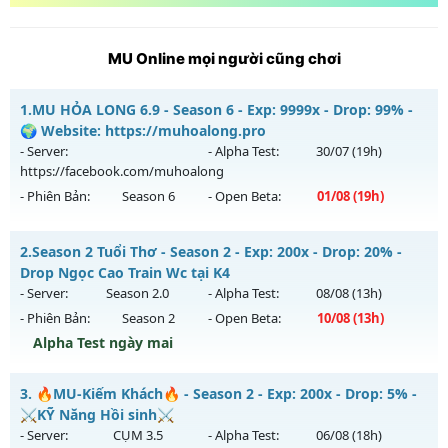
MU Online mọi người cũng chơi
1.
MU HỎA LONG 6.9 - Season 6 - Exp: 9999x - Drop: 99% -
🌍 Website: https://muhoalong.pro
- Server:
- Alpha Test:
30/07
(19h)
https://facebook.com/muhoalong
- Phiên Bản:
Season 6
- Open Beta:
01/08
(19h)
MU HỎA LONG 6.9 - 🌍 Website: https://muhoalong.pro
2.
Season 2 Tuổi Thơ - Season 2 - Exp: 200x - Drop: 20% -
Mu mới ra tháng 08 2026 - Mở máy chủ
Drop Ngọc Cao Train Wc tại K4
https://facebook.com/muhoalong
vào 19h ngày
- Server:
Season 2.0
- Alpha Test:
08/08
(13h)
01/08/2626
- Phiên Bản:
Season 2
- Open Beta:
10/08
(13h)
Exp: 9999x - Drop: 99%
Alpha Test ngày mai
Kiểu reset: Non Reset
Season 2 Tuổi Thơ - Drop Ngọc Cao Train Wc tại K4
3.
🔥MU-Kiếm Khách🔥 - Season 2 - Exp: 200x - Drop: 5% -
Thể loại: Mu Nguyên bản Webzen
Mu mới ra tháng 08 2026 - Mở máy chủ
Season 2.0
vào 13h
⚔️KỸ Năng Hồi sinh⚔️
Antihack: XShield
ngày 10/08/2626
- Server:
CỤM 3.5
- Alpha Test:
06/08
(18h)