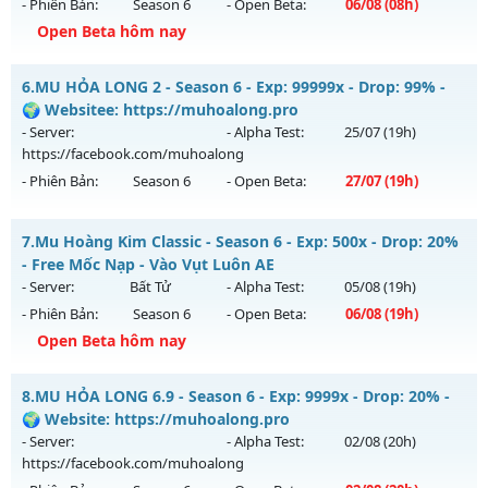
- Phiên Bản:
Season 6
- Open Beta:
06/08
(08h)
06/08/2626
Open Beta hôm nay
Exp: 9999x - Drop: 99%
Mu Vĩnh Cửu - PK cháy máy - Săn Boss mỏi tay
Kiểu reset: Non Reset
6.
MU HỎA LONG 2 - Season 6 - Exp: 99999x - Drop: 99% -
Mu mới ra tháng 08 2026 - Mở máy chủ
Tuổi Trẻ
vào 08h
🌍 Websitee: https://muhoalong.pro
Thể loại: Mu Nguyên bản Webzen
ngày 06/08/2626
- Server:
- Alpha Test:
25/07
(19h)
Antihack: XShield
https://facebook.com/muhoalong
Exp: 9999x - Drop: 90%
- Phiên Bản:
Season 6
- Open Beta:
27/07
(19h)
Kiểu reset: Reset In Game
Thể loại: Mu Nguyên bản Webzen
MU HỎA LONG 2 - 🌍 Websitee: https://muhoalong.pro
7.
Mu Hoàng Kim Classic - Season 6 - Exp: 500x - Drop: 20%
Antihack: ICMPROTECT ✅ 🔴 ✨ ⚡️
Mu mới ra tháng 07 2026 - Mở máy chủ
- Free Mốc Nạp - Vào Vụt Luôn AE
https://facebook.com/muhoalong
vào 19h ngày
- Server:
Bất Tử
- Alpha Test:
05/08
(19h)
27/07/2626
- Phiên Bản:
Season 6
- Open Beta:
06/08
(19h)
Exp: 99999x - Drop: 99%
Open Beta hôm nay
Kiểu reset: Non Reset
Mu Hoàng Kim Classic - Free Mốc Nạp - Vào Vụt Luôn AE
8.
MU HỎA LONG 6.9 - Season 6 - Exp: 9999x - Drop: 20% -
Thể loại: Mu Nguyên bản Webzen
Mu mới ra tháng 08 2026 - Mở máy chủ
Bất Tử
vào 19h
🌍 Website: https://muhoalong.pro
Antihack: Xshiel
ngày 06/08/2626
- Server:
- Alpha Test:
02/08
(20h)
https://facebook.com/muhoalong
Exp: 500x - Drop: 20%