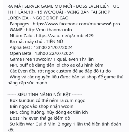
RA MẮT SERVER GAME MU MỚI - BOSS EVEN LIÊN TỤC
1H 1 LẦN.10 - 15 WC/QUÁI - WING BÁN TẠI SHOP
LORENCIA - NGỌC DROP CAO
Fanpages : https://www.facebook.com/munewss6.pro
GAME : http://mu-thanma.info
Nhóm Zalo : https://zalo.me/g/xlmbji429
Ra mắt máy chủ : TIÊN NỮ
Alpha test : 13h00 21/07/2024
Open Beta : 13h00 22/07/2024
Game Free 10wcoin/ 1 quái, even 1h/ lần
NPC buff dễ dàng tiện lợi cho ae cấu hình kém
Các Even đều rớt ngọc custom để ae đập đồ tự do
Wing và các nguyên liệu được bán tại shop để game thủ
nâng cấp sức mạnh
────────────────────────────────
------ SIÊU TÍNH NĂNG NỔI BẬT -------
Box kundun có thể ném ra cụm ngọc
Bán ngọc vào shop nhận wcoin
NPC cộng hưởng, hủy dòng ex tiện ích
Boss 1h/ even thả ga kiếm đồ
Sự kiện War Guild Mini 2 ngày 1 lần thể hiện tính đoàn
kết