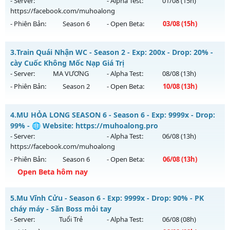
- Server:
- Alpha Test:
01/08
(15h)
WCOINC THẢ GA
vào 08h ngày 06/08/2626
https://facebook.com/muhoalong
- Phiên Bản:
Season 6
- Open Beta:
03/08
(15h)
Exp: 9999x - Drop: 80%
Kiểu reset: Reset In Game
MU HỎA LONG 6.9 - 🌍 Website: https://muhoalong.pro
3.
Train Quái Nhận WC - Season 2 - Exp: 200x - Drop: 20% -
Thể loại: Mu Nguyên bản Webzen
Mu mới ra tháng 08 2026 - Mở máy chủ
cày Cuốc Không Mốc Nạp Giá Trị
Antihack: KHÔNG THỂ HACK
https://facebook.com/muhoalong
vào 15h ngày
- Server:
MA VƯƠNG
- Alpha Test:
08/08
(13h)
03/08/2626
- Phiên Bản:
Season 2
- Open Beta:
10/08
(13h)
Exp: 9999x - Drop: 99%
Train Quái Nhận WC - cày Cuốc Không Mốc Nạp Giá Trị
Kiểu reset: Non Reset
4.
MU HỎA LONG SEASON 6 - Season 6 - Exp: 9999x - Drop:
Mu mới ra tháng 08 2026 - Mở máy chủ
MA VƯƠNG
vào
99% - 🌐 Website: https://muhoalong.pro
Thể loại: Mu Nguyên bản Webzen
13h ngày 10/08/2626
- Server:
- Alpha Test:
06/08
(13h)
Antihack: XShield
https://facebook.com/muhoalong
Exp: 200x - Drop: 20%
- Phiên Bản:
Season 6
- Open Beta:
06/08
(13h)
Kiểu reset: Reset In Game
Open Beta hôm nay
Thể loại: Mu Nguyên bản Webzen
MU HỎA LONG SEASON 6 - 🌐 Website:
Antihack: GameGuard
5.
Mu Vĩnh Cửu - Season 6 - Exp: 9999x - Drop: 90% - PK
https://muhoalong.pro
cháy máy - Săn Boss mỏi tay
Mu mới ra tháng 08 2026 - Mở máy chủ
- Server:
Tuổi Trẻ
- Alpha Test:
06/08
(08h)
https://facebook.com/muhoalong
vào 13h ngày