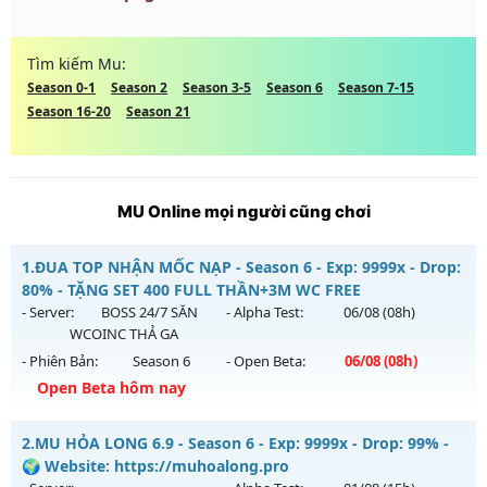
Tìm kiếm Mu:
Season 0-1
Season 2
Season 3-5
Season 6
Season 7-15
Season 16-20
Season 21
MU Online mọi người cũng chơi
1.
ĐUA TOP NHẬN MỐC NẠP - Season 6 - Exp: 9999x - Drop:
80% - TẶNG SET 400 FULL THẦN+3M WC FREE
- Server:
BOSS 24/7 SĂN
- Alpha Test:
06/08
(08h)
WCOINC THẢ GA
- Phiên Bản:
Season 6
- Open Beta:
06/08
(08h)
Open Beta hôm nay
ĐUA TOP NHẬN MỐC NẠP - TẶNG SET 400 FULL THẦN+3M
2.
MU HỎA LONG 6.9 - Season 6 - Exp: 9999x - Drop: 99% -
WC FREE
🌍 Website: https://muhoalong.pro
Mu mới ra tháng 08 2026 - Mở máy chủ
BOSS 24/7 SĂN