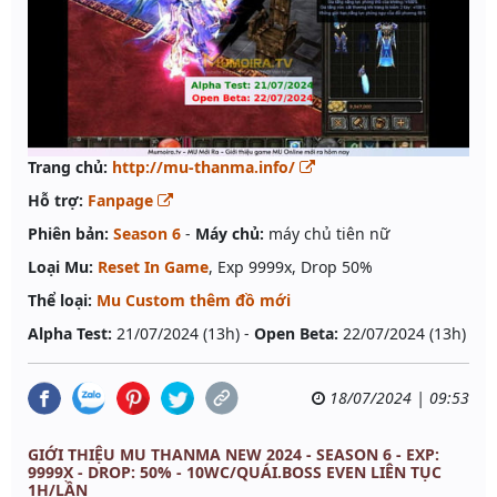
Trang chủ:
http://mu-thanma.info/
Hỗ trợ:
Fanpage
Phiên bản:
Season 6
-
Máy chủ:
máy chủ tiên nữ
Loại Mu:
Reset In Game
, Exp 9999x, Drop 50%
Thể loại:
Mu Custom thêm đồ mới
Alpha Test:
21/07/2024 (13h) -
Open Beta:
22/07/2024 (13h)
18/07/2024 | 09:53
GIỚI THIỆU MU THANMA NEW 2024 - SEASON 6 - EXP:
9999X - DROP: 50% - 10WC/QUÁI.BOSS EVEN LIÊN TỤC
1H/LẦN