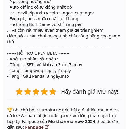
Npc cộng hưởng mới
Auto offline có tự động nhặt đồ
Bc , devil vip train wcoin + ngọc, cụm ngọc
Even pk, boss nhận quà cực khủng
Hệ thống Buff Dame vũ khí, ring pen
... và còn rất nhiều even tham gia để trải nghiệm
đảm bảo 1 sân chơi mang tính chất công bằng cho game
thủ
────────────────────────────────
------ HỖ TRỢ OPEN BETA -------
- Khởi tạo nhân vật nhận :
- Tặng : 1 SET , vũ khí cấp 3 ex, 7 ngày
- Tặng : Tặng wing cấp 2, 7 ngày
- Tặng : Gấu Panda, 3 ngày.info
Hãy đánh giá MU này!
️🏆Ghi chú bởi Mumoira.tv: nếu bài giới thiệu mu mới ra
có like & share nhận code game, vui lòng tham gia trực
tiếp tại Fanpage của
Mu thanma new 2024
theo đường
dẫn sau:
Fanpage