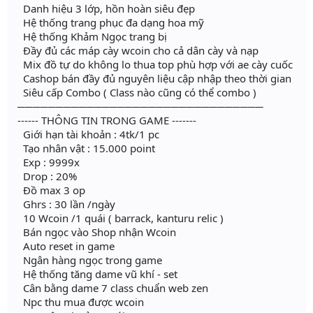
Danh hiệu 3 lớp, hồn hoàn siêu đẹp
Hệ thống trang phục đa dạng hoa mỹ
Hệ thống Khảm Ngọc trang bị
Đầy đủ các máp cày wcoin cho cả dân cày và nạp
Mix đồ tự do không lo thua top phù hợp với ae cày cuốc
Cashop bán đầy đủ nguyên liệu cập nhập theo thời gian
Siêu cấp Combo ( Class nào cũng có thể combo )
────────────────────────────────
------ THÔNG TIN TRONG GAME -------
Giới hạn tài khoản : 4tk/1 pc
Tạo nhân vật : 15.000 point
Exp : 9999x
Drop : 20%
Đồ max 3 op
Ghrs : 30 lần /ngày
10 Wcoin /1 quái ( barrack, kanturu relic )
Bán ngọc vào Shop nhận Wcoin
Auto reset in game
Ngân hàng ngọc trong game
Hệ thống tăng dame vũ khí - set
Cân bằng dame 7 class chuẩn web zen
Npc thu mua được wcoin