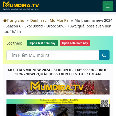
Trang chủ
Danh sách Mu Mới Ra
Mu thanma new 2024
- Season 6 - Exp: 9999x - Drop: 50% - 10wc/quái.boss even liên
tục 1h/lần
Lọc theo:
Alpha Test hôm nay
Open beta hôm nay
MU THANMA NEW 2024 - SEASON 6 - EXP: 9999X - DROP:
50% - 10WC/QUÁI.BOSS EVEN LIÊN TỤC 1H/LẦN