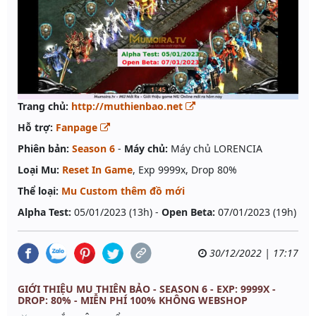
Trang chủ:
http://muthienbao.net
Hỗ trợ:
Fanpage
Phiên bản:
Season 6
-
Máy chủ:
Máy chủ LORENCIA
Loại Mu:
Reset In Game
, Exp 9999x, Drop 80%
Thể loại:
Mu Custom thêm đồ mới
Alpha Test:
05/01/2023 (13h) -
Open Beta:
07/01/2023 (19h)
30/12/2022 | 17:17
GIỚI THIỆU MU THIÊN BẢO - SEASON 6 - EXP: 9999X -
DROP: 80% - MIỄN PHÍ 100% KHÔNG WEBSHOP