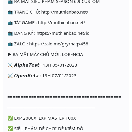
📺 RA MẮT SIÊU PHẨM SEASON 6.9 CUSTOM
📺 TRANG CHỦ: http://muthienbao.net/
📺 TẢI GAME : http://muthienbao.net/
📺 ĐĂNG KÝ : https://muthienbao.net/id
📺 ZALO : https://zalo.me/g/yrhaqx458
► RA MẮT MÁY CHỦ MỚI: LORENCIA
⚔️ 𝘼𝙡𝙥𝙝𝙖𝙏𝙚𝙨𝙩 : 13H 05/01/2023
⚔️ 𝙊𝙥𝙚𝙣𝘽𝙚𝙩𝙖 : 19H 07/01/2023
===========================================
═══════════════════════════
✅ EXP 2000X ,EXP MASTER 100X
✅ SIÊU PHẨM DỄ CHƠI-DỄ KIẾM ĐỒ