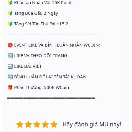
🔰 Khởi tạo Nhân Vật 15K Point
🔰 Tặng Bùa Gấu 2 Ngày
🔰 Tặng Sét Tân Thủ Exl +15 2
═══════════════════════════
⛔️ EVENT LIKE VÀ BÌNH LUẬN NHẬN WCOIN:
🔜 LIKE VÀ THEO DÕI TRANG
🔜 LIKE BÀI VIẾT
🔜 BÌNH LUẬN ĐỂ LẠI TÊN TÀI KHOẢN
🎁 Phần Thưởng: 500K WCoin
═══════════════════════════
Hãy đánh giá MU này!