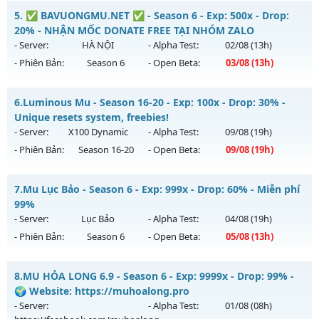
Mu Việt - PK cháy máy - Săn Boss mỏi tay
5.
✅ BAVUONGMU.NET ✅ - Season 6 - Exp: 500x - Drop:
Thể loại: Mu Nguyên bản Webzen
Mu mới ra tháng 08 2026 - Mở máy chủ
Vô Song
vào 08h
20% - NHẬN MỐC DONATE FREE TẠI NHÓM ZALO
Antihack: XShield
ngày 06/08/2626
- Server:
HÀ NỘI
- Alpha Test:
02/08
(13h)
- Phiên Bản:
Season 6
- Open Beta:
03/08
(13h)
Exp: 9999x - Drop: 90%
Kiểu reset: Reset In Game
✅ BAVUONGMU.NET ✅ - NHẬN MỐC DONATE FREE TẠI
6.
Luminous Mu - Season 16-20 - Exp: 100x - Drop: 30% -
Thể loại: Mu Nguyên bản Webzen
NHÓM ZALO
Unique resets system, freebies!
Antihack: ICMPROTECT ✅ 🔴 ✨ ⚡️
Mu mới ra tháng 08 2026 - Mở máy chủ
HÀ NỘI
vào 13h
- Server:
X100 Dynamic
- Alpha Test:
09/08
(19h)
ngày 03/08/2626
- Phiên Bản:
Season 16-20
- Open Beta:
09/08
(19h)
Exp: 500x - Drop: 20%
Luminous Mu - Unique resets system, freebies!
Kiểu reset: Reset In Game
7.
Mu Lục Bảo - Season 6 - Exp: 999x - Drop: 60% - Miễn phí
Mu mới ra tháng 08 2026 - Mở máy chủ
X100 Dynamic
vào
99%
Thể loại: Mu Nguyên bản Webzen
19h ngày 09/08/2626
- Server:
Lục Bảo
- Alpha Test:
04/08
(19h)
Antihack: FPS 60 PLUS - CHỐNG HACK 100%
- Phiên Bản:
Season 6
- Open Beta:
05/08
(13h)
Exp: 100x - Drop: 30%
Kiểu reset: Reset In Game
Mu Lục Bảo - Miễn phí 99%
8.
MU HỎA LONG 6.9 - Season 6 - Exp: 9999x - Drop: 99% -
Thể loại: Mu Nguyên bản Webzen
Mu mới ra tháng 08 2026 - Mở máy chủ
Lục Bảo
vào 13h
🌍 Website: https://muhoalong.pro
Antihack: Yes
ngày 05/08/2626
- Server:
- Alpha Test:
01/08
(08h)