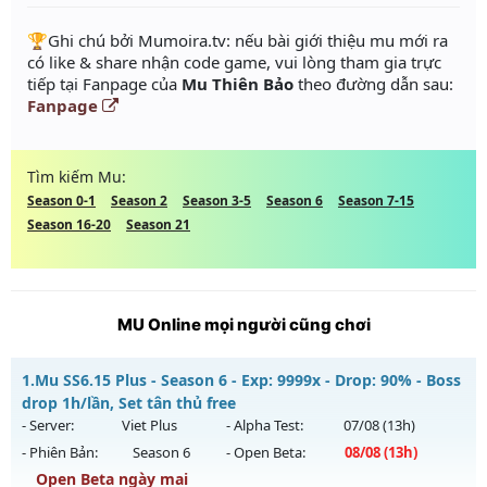
️🏆Ghi chú bởi Mumoira.tv: nếu bài giới thiệu mu mới ra
có like & share nhận code game, vui lòng tham gia trực
tiếp tại Fanpage của
Mu Thiên Bảo
theo đường dẫn sau:
Fanpage
Tìm kiếm Mu:
Season 0-1
Season 2
Season 3-5
Season 6
Season 7-15
Season 16-20
Season 21
MU Online mọi người cũng chơi
1.
Mu SS6.15 Plus - Season 6 - Exp: 9999x - Drop: 90% - Boss
drop 1h/lần, Set tân thủ free
- Server:
Viet Plus
- Alpha Test:
07/08
(13h)
- Phiên Bản:
Season 6
- Open Beta:
08/08
(13h)
Open Beta ngày mai