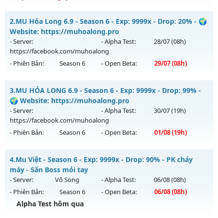
Mu SS6.15 Plus - Boss drop 1h/lần, Set tân thủ free
2.
MU Hỏa Long 6.9 - Season 6 - Exp: 9999x - Drop: 20% - 🌍
Mu mới ra tháng 08 2026 - Mở máy chủ
Viet Plus
vào 13h
Website: https://muhoalong.pro
ngày 08/08/2626
- Server:
- Alpha Test:
28/07
(08h)
https://facebook.com/muhoalong
Exp: 9999x - Drop: 90%
- Phiên Bản:
Season 6
- Open Beta:
29/07
(08h)
Kiểu reset: Reset In Game
Thể loại: Mu Bán Đồ Full Trong Shop
MU Hỏa Long 6.9 - 🌍 Website: https://muhoalong.pro
3.
MU HỎA LONG 6.9 - Season 6 - Exp: 9999x - Drop: 99% -
Antihack: Phoenix chống hack mới
Mu mới ra tháng 07 2026 - Mở máy chủ
🌍 Website: https://muhoalong.pro
https://facebook.com/muhoalong
vào 08h ngày
- Server:
- Alpha Test:
30/07
(19h)
29/07/2626
https://facebook.com/muhoalong
- Phiên Bản:
Season 6
- Open Beta:
01/08
(19h)
Exp: 9999x - Drop: 20%
Kiểu reset: Non Reset
MU HỎA LONG 6.9 - 🌍 Website: https://muhoalong.pro
4.
Mu Việt - Season 6 - Exp: 9999x - Drop: 90% - PK cháy
Thể loại: Mu Nguyên bản Webzen
Mu mới ra tháng 08 2026 - Mở máy chủ
máy - Săn Boss mỏi tay
Antihack: XShield
https://facebook.com/muhoalong
vào 19h ngày
- Server:
Vô Song
- Alpha Test:
06/08
(08h)
01/08/2626
- Phiên Bản:
Season 6
- Open Beta:
06/08
(08h)
Exp: 9999x - Drop: 99%
Alpha Test hôm qua
Kiểu reset: Non Reset