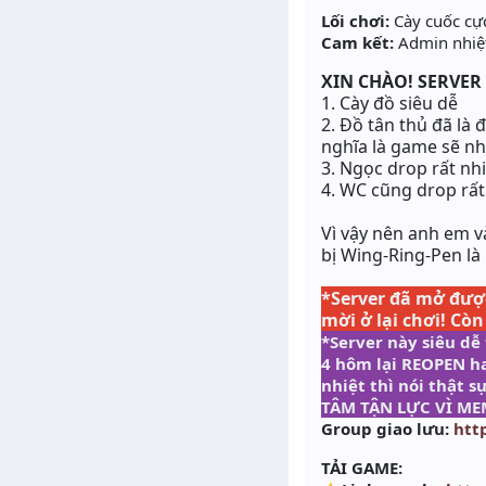
Lối chơi:
Cày cuốc cự
Cam kết:
Admin nhiệt
XIN CHÀO! SERVER
1. Cày đồ siêu dễ
2. Đồ tân thủ đã là 
nghĩa là game sẽ nh
3. Ngọc drop rất nh
4. WC cũng drop rất
Vì vậy nên anh em 
bị
Wing-Ring-Pen
là
*Server đã mở được
mời ở lại chơi! Còn
*Server này siêu dễ
4 hôm lại REOPEN ha
nhiệt thì nói thật
TÂM TẬN LỰC VÌ ME
Group giao lưu:
htt
TẢI GAME: