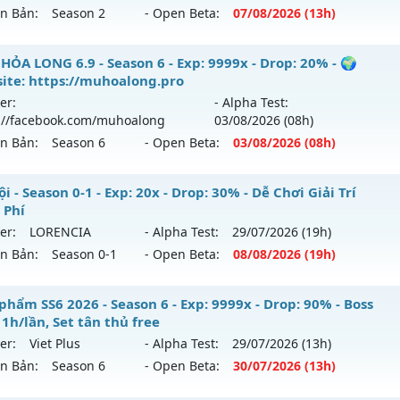
ên Bản:
Season 2
- Open Beta:
07/08
/2026
(13h)
FPT - GIẢI TRÍ-DỄ CHƠI
HỎA LONG 6.9 - Season 6 - Exp: 9999x - Drop: 20% - 🌍
ite: https://muhoalong.pro
 mới ra tháng 08 2026 - Mở máy chủ
TarKan
vào 13h ngày 
er:
- Alpha Test:
://facebook.com/muhoalong
03/08
/2026
(08h)
p: 500x - Drop: 20%
ên Bản:
Season 6
- Open Beta:
03/08
/2026
(08h)
ểu reset: Reset In Game
hể loại: Mu Nguyên bản Webzen
HỎA LONG 6.9 - 🌍 Website: https://muhoalong.pro
i - Season 0-1 - Exp: 20x - Drop: 30% - Dễ Chơi Giải Trí
 Phí
tihack: PRO
ới ra tháng 08 2026 - Mở máy chủ
https://facebook.com
er:
LORENCIA
- Alpha Test:
29/07
/2026
(19h)
 03/08/2626
ên Bản:
Season 0-1
- Open Beta:
08/08
/2026
(19h)
9999x - Drop: 20%
 Nội - Dễ Chơi Giải Trí Miễn Phí
phẩm SS6 2026 - Season 6 - Exp: 9999x - Drop: 90% - Boss
reset: Non Reset
1h/lần, Set tân thủ free
 mới ra tháng 08 2026 - Mở máy chủ
LORENCIA
vào 19h ng
loại: Mu Nguyên bản Webzen
er:
Viet Plus
- Alpha Test:
29/07
/2026
(13h)
ên Bản:
Season 6
- Open Beta:
30/07
/2026
(13h)
p: 20x - Drop: 30%
ack: XShield
ểu reset: Reset In Game