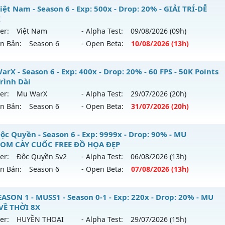
êu phẩm SS6 2026 - Boss drop 1h/lần, Set tân thủ free
ệt Nam - Season 6 - Exp: 500x - Drop: 20% - GIẢI TRÍ-DỄ
hể loại: Mu Nguyên bản Webzen
I
 mới ra tháng 07 2026 - Mở máy chủ
Viet Plus
vào 13h ngà
er:
Việt Nam
- Alpha Test:
09/08
/2026
(09h)
tihack: gold
ên Bản:
Season 6
- Open Beta:
10/08
/2026
(13h)
p: 9999x - Drop: 90%
ểu reset: Reset In Game
 Việt Nam - GIẢI TRÍ-DỄ CHƠI
rX - Season 6 - Exp: 400x - Drop: 20% - 60 FPS - 50K Points
ể loại: Mu Bán Đồ Full Trong Shop
Trình Dài
 mới ra tháng 08 2026 - Mở máy chủ
Việt Nam
vào 13h ng
er:
Mu WarX
- Alpha Test:
29/07
/2026
(20h)
tihack: Phoenix 2026
ên Bản:
Season 6
- Open Beta:
31/07
/2026
(20h)
p: 500x - Drop: 20%
ểu reset: Reset In Game
 WarX - 60 FPS - 50K Points - Lộ Trình Dài
ộc Quyền - Season 6 - Exp: 9999x - Drop: 90% - MU
hể loại: Mu Nguyên bản Webzen
OM CÀY CUỐC FREE ĐỒ HỌA ĐẸP
 mới ra tháng 07 2026 - Mở máy chủ
Mu WarX
vào 20h ngà
er:
Độc Quyền Sv2
- Alpha Test:
06/08
/2026
(13h)
tihack: PRO
ên Bản:
Season 6
- Open Beta:
07/08
/2026
(13h)
p: 400x - Drop: 20%
ểu reset: Reset In Game
u Độc Quyền - MU CUSTOM CÀY CUỐC FREE ĐỒ HỌA ĐẸP
ASON 1 - MUSS1 - Season 0-1 - Exp: 220x - Drop: 20% - MU
ể loại: Mu Custom thêm đồ mới
VỀ THỜI 8X
 mới ra tháng 08 2026 - Mở máy chủ
Độc Quyền Sv2
vào 1
er:
HUYỀN THOẠI
- Alpha Test:
29/07
/2026
(15h)
tihack: UGK Shield + Phoenix