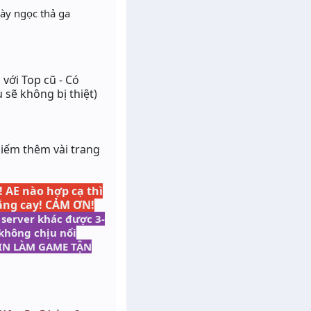
cày ngọc thả ga
 với Top cũ - Có
 sẽ không bị thiệt)
kiếm thêm vài trang
!
AE nào hợp cạ thì
 đắng cay! CẢM ƠN!
 server khác được 3-
không chịu nổi
DMIN LÀM GAME TẬN