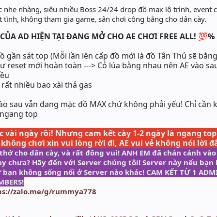
c nhẹ nhàng, siêu nhiều Boss 24/24 drop đồ max lộ trình, event 
 tình, không tham gia game, sân chơi công bằng cho dân cày.
 CỦA AD HIỆN TẠI ĐANG MỞ CHO AE CHƠI FREE ALL! 💯
%
đồ gần sát top (Mỗi lần lên cấp đồ mới là đồ Tân Thủ sẽ bằng
ư reset mới hoàn toàn ---> Cỏ lúa bằng nhau nên AE vào sau
iều
 rất nhiều bao xài thả gas
vào sau vẫn đang mặc đồ MAX chứ không phải yếu! Chỉ cần 
 ngang top
 vài ngày rồi! Nhưng cam kết cày 1-2 ngày là ngang top
 không chơi xin vui lòng rời đi, AE vui vẻ không nói lời
 thở cho dân cày, và rất đông vui! ANH EM đã chán cảnh vào
y chưa? Hãy đến với Server chúng tôi! Server này nếu bạn 
 sự bạn không sống nổi ở Server nào khác! CAM KẾT TỪ 1 A
MBERS!
ps://zalo.me/g/rummya778