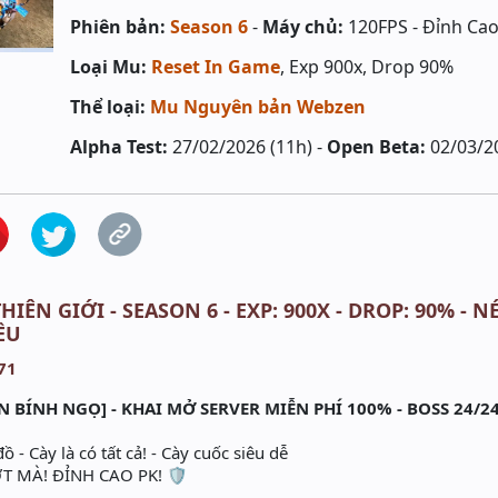
Phiên bản:
Season 6
-
Máy chủ:
120FPS - Đỉnh Ca
Loại Mu:
Reset In Game
, Exp 900x, Drop 90%
Thể loại:
Mu Nguyên bản Webzen
Alpha Test:
27/02/2026 (11h) -
Open Beta:
02/03/2
HIÊN GIỚI - SEASON 6 - EXP: 900X - DROP: 90% - 
ỀU
N BÍNH NGỌ] - KHAI MỞ SERVER MIỄN PHÍ 100% - BOSS 24/2
 - Cày là có tất cả! - Cày cuốc siêu dễ
 MÀ! ĐỈNH CAO PK! 🛡️