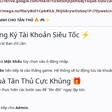
s://drive.google.com/file/d/1Ic60SDQQwhGBj1Gqad-OaSrZ
://mega.nz/file/yBUl1Cpb#lLb_fEQG8rywOoSoq1P-i7EyweIc
NH CHO TÂN THỦ
🔥 🎮✨
ăng Ký Tài Khoản Siêu Tốc ⚡
à! Bạn chỉ cần:
và
Mật khẩu
tùy chọn vào ô đăng nhập.
lần
liên tiếp là vào thẳng game. Hệ thống sẽ tự động lưu tài khoả
uà Tân Thủ Cực Khủng 🎁
 thực hiện các bước sau để "lên đời" ngay lập tức:
.
 tiếp cho
Admin
.