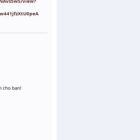
aNAvs5w5/view?
nw441jfzXtU0peA
n cho bạn!