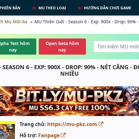
PHIÊN BẢN
MU THEO LOẠI
HƯỚNG DẪN CHƠI GAME
ch Mu Mới Ra
MU Thiên Giới - Season 6 - Exp: 900x - Drop: 90%
lpha Test hôm
Open beta hôm
nay
nay
 SEASON 6 - EXP: 900X - DROP: 90% - NÉT CĂNG -
NHIỀU
Trang chủ:
https://mu-pkz.com
Hỗ trợ:
Fanpage