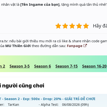
 nhân vật là
[Tên Ingame của bạn]
, tặng mình quà tân thủ nhé!
Hãy đ
a.tv: nếu bài giới thiệu mu mới ra có like & share nhận code gam
 của
MU Thiên Giới
theo đường dẫn sau:
Fanpage
n 2
Season 3-5
Season 6
Season 7-15
Season 16-20
 người cũng chơi
 - Season 2 - Exp: 500x - Drop: 20% - GIẢI TRÍ-DỄ CHƠI
er:
TarKan
- Alpha Test:
06/08
/2026
(09h)