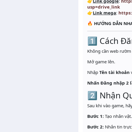
👉
Link google
:
http
usp=drive_link
👉
Link mega
:
https
🔥
HƯỚNG DẪN NHA
1️⃣ Cách Đ
Không cần web rườm r
Mở game lên.
Nhập
Tên tài khoản
Nhấn Đăng nhập 2 
2️⃣ Nhận Q
Sau khi vào game, hãy
Bước 1:
Tạo nhân vật
Bước 2:
Nhắn tin trực