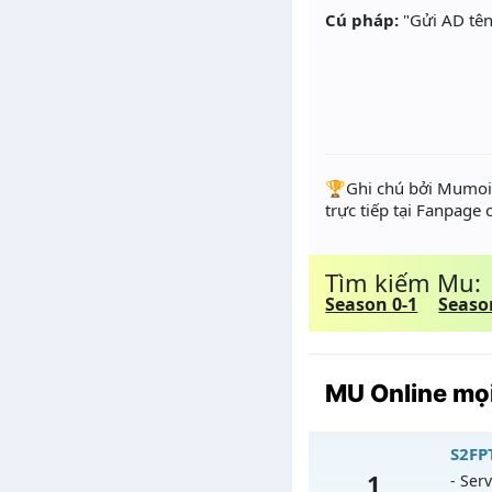
Cú pháp:
"Gửi AD tên
️🏆Ghi chú bởi Mumoir
trực tiếp tại Fanpage
Tìm kiếm Mu:
Season 0-1
Seaso
MU Online mọi
S2FPT
1
- Serv