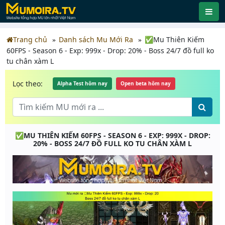
Trang chủ
Danh sách Mu Mới Ra
✅Mu Thiên Kiếm
60FPS - Season 6 - Exp: 999x - Drop: 20% - Boss 24/7 đồ full ko
tu chân xàm L
Lọc theo:
Alpha Test hôm nay
Open beta hôm nay
✅MU THIÊN KIẾM 60FPS - SEASON 6 - EXP: 999X - DROP:
20% - BOSS 24/7 ĐỒ FULL KO TU CHÂN XÀM L