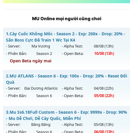
MU Online mọi người cũng chơi
1.
Cày Cuốc Không Mốc - Season 2 - Exp: 200x - Drop: 20% -
Săn Boss Cực Đã Train 1 Wc Tại K4
- Server:
Ma Vương
- Alpha Test:
08/08
(13h)
- Phiên Bản:
Season 2
- Open Beta:
10/08
(13h)
Open Beta ngày mai
Cày Cuốc Không Mốc - Săn Boss Cực Đã Train 1 Wc Tại K4
2.
MU ATLANS - Season 6 - Exp: 100x - Drop: 20% - Reset Đổi
Mu mới ra tháng 08 2026 - Mở máy chủ
Ma Vương
vào 13h
Quà
ngày 10/08/2626
- Server:
Đại Dương Atlantis
- Alpha Test:
04/08
(22h)
- Phiên Bản:
Season 6
- Open Beta:
05/08
(22h)
Exp: 200x - Drop: 20%
Kiểu reset: Reset In Game
MU ATLANS - Reset Đổi Quà
3.
Mu Ss6.18Full Custom - Season 6 - Exp: 9999x - Drop: 90%
Thể loại: Mu Nguyên bản Webzen
Mu mới ra tháng 08 2026 - Mở máy chủ
Đại Dương Atlantis
- Mu Dễ Chơi, Dễ Cày Quốc, Miễn Phí
Antihack: GameGuard
vào 22h ngày 05/08/2626
- Server:
Băng Băng
- Alpha Test:
05/08
(13h)
- Phiên Bản:
Season 6
- Open Beta:
06/08
(13h)
Exp: 100x - Drop: 20%