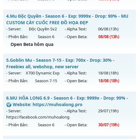
Kiểu reset: Reset In Game
Mu Ss6.18Full Custom - Mu Dễ Chơi, Dễ Cày Quốc, Miễn Phí
4.
Mu Độc Quyền - Season 6 - Exp: 9999x - Drop: 90% - MU
Thể loại: Mu Nguyên bản Webzen
Mu mới ra tháng 08 2026 - Mở máy chủ
Băng Băng
vào 13h
CUSTOM CÀY CUỐC FREE ĐỒ HỌA ĐẸP
Antihack: Shark
ngày 06/08/2626
- Server:
Độc Quyền Sv2
- Alpha Test:
06/08
(13h)
- Phiên Bản:
Season 6
- Open Beta:
08/08
(13h)
Exp: 9999x - Drop: 90%
Open Beta hôm qua
Kiểu reset: Reset In Game
Thể loại: Mu Custom thêm đồ mới
Mu Độc Quyền - MU CUSTOM CÀY CUỐC FREE ĐỒ HỌA ĐẸP
5.
Goblin Mu - Season 7-15 - Exp: 700x - Drop: 30% -
Antihack: Gold dragon
Mu mới ra tháng 08 2026 - Mở máy chủ
Độc Quyền Sv2
vào
Freebies all, webshop, new server
13h ngày 08/08/2626
- Server:
X700 Dynamic Exp
- Alpha Test:
18/08
(18h)
- Phiên Bản:
Season 7-15
- Open Beta:
18/08
(18h)
Exp: 9999x - Drop: 90%
Kiểu reset: Reset In Game
Goblin Mu - Freebies all, webshop, new server
6.
MU HỎA LONG 6.9 - Season 6 - Exp: 9999x - Drop: 99% -
Thể loại: Mu Custom thêm đồ mới
Mu mới ra tháng 08 2026 - Mở máy chủ
X700 Dynamic Exp
🌍 Website: https://muhoalong.pro
Antihack: SharkGaurd
vào 18h ngày 18/08/2626
- Server:
- Alpha Test:
29/07
(19h)
https://facebook.com/muhoalong
Exp: 700x - Drop: 30%
- Phiên Bản:
Season 6
- Open Beta:
30/07
(19h)
Kiểu reset: Reset In Game
Thể loại: Mu Nguyên bản Webzen
MU HỎA LONG 6.9 - 🌍 Website: https://muhoalong.pro