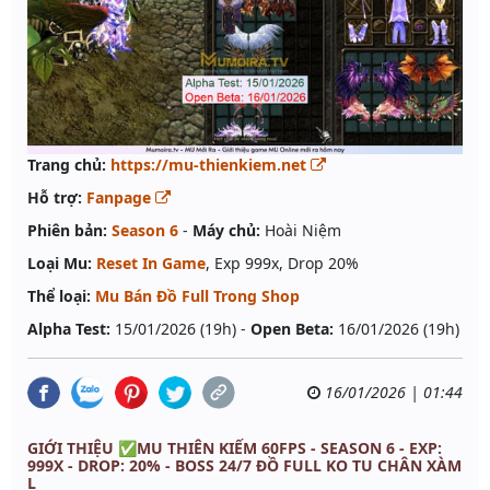
Trang chủ:
https://mu-thienkiem.net
Hỗ trợ:
Fanpage
Phiên bản:
Season 6
-
Máy chủ:
Hoài Niệm
Loại Mu:
Reset In Game
, Exp 999x, Drop 20%
Thể loại:
Mu Bán Đồ Full Trong Shop
Alpha Test:
15/01/2026 (19h) -
Open Beta:
16/01/2026 (19h)
16/01/2026 | 01:44
GIỚI THIỆU ✅MU THIÊN KIẾM 60FPS - SEASON 6 - EXP:
999X - DROP: 20% - BOSS 24/7 ĐỒ FULL KO TU CHÂN XÀM
L