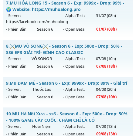
7.
MU HỎA LONG 15 - Season 6 - Exp: 9999x - Drop: 99% -
Antihack: Yes-Anti
Mu mới ra tháng 07 2026 - Mở máy chủ
🌍 Website: https://muhoalong.pro
https://facebook.com/muhoalong
vào 19h ngày
- Server:
- Alpha Test:
31/07
(08h)
30/07/2626
https://facebook.com/muhoalong
- Phiên Bản:
Season 6
- Open Beta:
01/07
(08h)
Exp: 9999x - Drop: 99%
Kiểu reset: Non Reset
MU HỎA LONG 15 - 🌍 Website: https://muhoalong.pro
8.
⚔️MU VÔ SONG⚔️ - Season 6 - Exp: 500x - Drop: 50% -
Thể loại: Mu Nguyên bản Webzen
Mu mới ra tháng 07 2026 - Mở máy chủ
SS6 EP3 GIẢI TRÍ- ĐỈNH CAO CLASSIC
Antihack: Xshiel
https://facebook.com/muhoalong
vào 08h ngày
- Server:
VÔ SONG 3
- Alpha Test:
07/08
(10h)
01/07/2626
- Phiên Bản:
Season 6
- Open Beta:
07/08
(18h)
Exp: 9999x - Drop: 99%
⚔️MU VÔ SONG⚔️ - SS6 EP3 GIẢI TRÍ- ĐỈNH CAO CLASSIC
Kiểu reset: Non Reset
9.
Mu ĐAM MÊ - Season 6 - Exp: 9999x - Drop: 89% - Giải trí
Mu mới ra tháng 08 2026 - Mở máy chủ
VÔ SONG 3
vào 18h
- Server:
Thuốc Lào
- Alpha Test:
04/08
(20h)
Thể loại: Mu Nguyên bản Webzen
ngày 07/08/2626
- Phiên Bản:
Season 6
- Open Beta:
07/08
(10h)
Antihack: Xshiel
Exp: 500x - Drop: 50%
Mu ĐAM MÊ - Giải trí
Kiểu reset: Reset In Game
10.
MU Hà Nội Xưa – ss6 - Season 6 - Exp: 500x - Drop: 50%
Mu mới ra tháng 08 2026 - Mở máy chủ
Thuốc Lào
vào 10h
- 100% GAME CÀY CUỐC, CHĂM CHỈ LÀ CÓ
Thể loại: Mu Nguyên bản Webzen
ngày 07/08/2626
- Server:
Hoài Niệm
- Alpha Test:
07/08
(13h)
Antihack: MU8X
- Phiên Bản:
Season 6
- Open Beta:
09/08
(13h)
Exp: 9999x - Drop: 89%