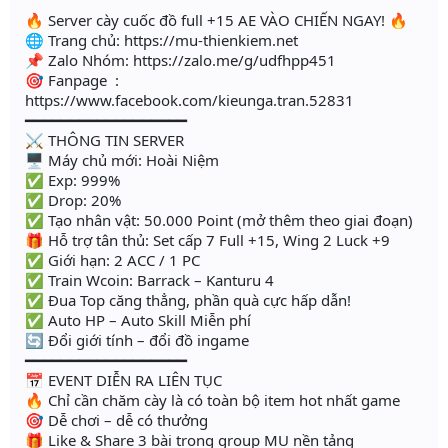
🔥 Server cày cuốc đồ full +15 AE VÀO CHIẾN NGAY! 🔥
🌐 Trang chủ: https://mu-thienkiem.net
📌 Zalo Nhóm: https://zalo.me/g/udfhpp451
🎯 Fanpage :
https://www.facebook.com/kieunga.tran.52831
━━━━━━━━━━━━━━━━━━
⚔️ THÔNG TIN SERVER
🖥 Máy chủ mới: Hoài Niệm
✅ Exp: 999%
✅ Drop: 20%
✅ Tạo nhân vật: 50.000 Point (mở thêm theo giai đoạn)
🎁 Hỗ trợ tân thủ: Set cấp 7 Full +15, Wing 2 Luck +9
✅ Giới hạn: 2 ACC / 1 PC
✅ Train Wcoin: Barrack – Kanturu 4
✅ Đua Top căng thẳng, phần quà cực hấp dẫn!
✅ Auto HP – Auto Skill Miễn phí
🔄 Đổi giới tính – đổi đồ ingame
━━━━━━━━━━━━━━━━━━
📅 EVENT DIỄN RA LIÊN TỤC
🔥 Chỉ cần chăm cày là có toàn bộ item hot nhất game
🎯 Dễ chơi – dễ có thưởng
🎁 Like & Share 3 bài trong group MU nền tảng