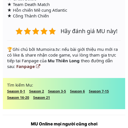
★ Team Death Match
★ Hỗn chiến Mê cung Atlantic
★ Công Thành Chiến
Hãy đánh giá MU này!
️🏆Ghi chú bởi Mumoira.tv: nếu bài giới thiệu mu mới ra
có like & share nhận code game, vui lòng tham gia trực
tiếp tại Fanpage của
Mu Thiên Long
theo đường dẫn
sau:
Fanpage
Tìm kiếm Mu:
Season 0-1
Season 2
Season 3-5
Season 6
Season 7-15
Season 16-20
Season 21
MU Online mọi người cũng chơi