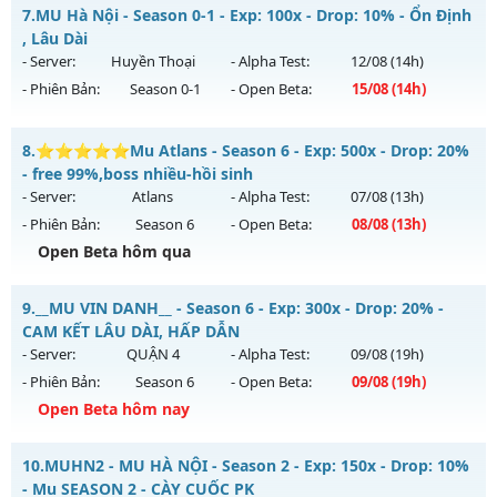
Thể loại: Mu Nguyên bản Webzen
Season 2 Tuổi Thơ - Drop Ngọc Cao Train Wc tại K4
7.
MU Hà Nội - Season 0-1 - Exp: 100x - Drop: 10% - Ổn Định
Antihack: Chống Hack/ Dupe 100%
Mu mới ra tháng 08 2026 - Mở máy chủ
Season 2.0
vào 13h
, Lâu Dài
ngày 10/08/2626
- Server:
Huyền Thoại
- Alpha Test:
12/08
(14h)
- Phiên Bản:
Season 0-1
- Open Beta:
15/08
(14h)
Exp: 200x - Drop: 20%
Kiểu reset: Reset In Game
MU Hà Nội - Ổn Định , Lâu Dài
8.
⭐⭐⭐⭐⭐Mu Atlans - Season 6 - Exp: 500x - Drop: 20%
Thể loại: Mu Bán Đồ Full Trong Shop
Mu mới ra tháng 08 2026 - Mở máy chủ
Huyền Thoại
vào
- free 99%,boss nhiều-hồi sinh
Antihack: GameGuard
14h ngày 15/08/2626
- Server:
Atlans
- Alpha Test:
07/08
(13h)
- Phiên Bản:
Season 6
- Open Beta:
08/08
(13h)
Exp: 100x - Drop: 10%
Open Beta hôm qua
Kiểu reset: Reset In Game
Thể loại: Mu Nguyên bản Webzen
⭐⭐⭐⭐⭐Mu Atlans - free 99%,boss nhiều-hồi sinh
9.
__MU VIN DANH__ - Season 6 - Exp: 300x - Drop: 20% -
Antihack: ICM
Mu mới ra tháng 08 2026 - Mở máy chủ
Atlans
vào 13h
CAM KẾT LÂU DÀI, HẤP DẪN
ngày 08/08/2626
- Server:
QUẬN 4
- Alpha Test:
09/08
(19h)
- Phiên Bản:
Season 6
- Open Beta:
09/08
(19h)
Exp: 500x - Drop: 20%
Open Beta hôm nay
Kiểu reset: Reset In Game
Thể loại: Mu Nguyên bản Webzen
__MU VIN DANH__ - CAM KẾT LÂU DÀI, HẤP DẪN
10.
MUHN2 - MU HÀ NỘI - Season 2 - Exp: 150x - Drop: 10%
Antihack: chống hack 99%
Mu mới ra tháng 08 2026 - Mở máy chủ
QUẬN 4
vào 19h
- Mu SEASON 2 - CÀY CUỐC PK