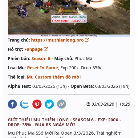
Trang chủ:
https://muthienlong.pro
Hỗ trợ:
Fanpage
Phiên bản:
Season 6
-
Máy chủ:
Phục Ma
Loại Mu:
Reset In Game
, Exp 200x, Drop 35%
Thể loại:
Mu Custom thêm đồ mới
Alpha Test:
03/03/2026 (13h) -
Open Beta:
03/03/2026 (19h)
03/03/2026 | 10:25
GIỚI THIỆU MU THIÊN LONG - SEASON 6 - EXP: 200X -
DROP: 35% - ĐUA RS NGÀY MỚI
Mu Phục Ma SS6 Mới Ra Open 3/3/2026, Trải nghiệm