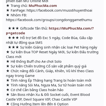
phiên bản MU Online Mới
★ Trang chủ:
MuPhucMa.com
★ FanPage: https://facebook.com/muss6huyenthoai
★ Nhóm FB:
https://facebook.com/groups/congdonggamethumu
★★★ Giftcode Tân thủ:
https://MuPhucMa.com/?
p=getcode
★★★ Hỗ trợ Set đồ Exc 5 ngày, Code Bùa, Gấu cập
nhật tự động qua SMS
★★★ Sự kiện Giáng sinh nhận các loại Pet hàng ngày
★ Sự kiện Đua TOP Reset Ngày Mới, Sự kiện Đấu trường
Class mới
★ Hệ thống Buff cho Ae chơi Solo
★ Sự kiện Chiến trường Cổ săn vật phẩm quý giá
★ Chức năng đổi Cánh, Giáp, Khiên, Vũ khí theo Class
ngay trong Game
★ Tính năng Ép Thăng hạng Trang bị hoàn toàn mới
★ Tính năng Sói Ma, Ngựa Ma, Sư tử hoàn toàn mới
★ Cơ chế Cân bằng Class hoàn hảo
★ Săn Boss nhận Xu & Đồ Socket cuối, Event Blood
Castle VIP, Devil Square VIP, Chao Castle VIP
★ Cộng Hưởng Item lên đến 6 Option