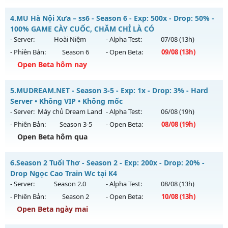
Kiểu reset: Reset In Game
MU HỎA LONG 6.9 - 🌍 Website: https://muhoalong.pro
4.
MU Hà Nội Xưa – ss6 - Season 6 - Exp: 500x - Drop: 50% -
Thể loại: Mu Nguyên bản Webzen
Mu mới ra tháng 07 2026 - Mở máy chủ
100% GAME CÀY CUỐC, CHĂM CHỈ LÀ CÓ
Antihack: Sharkguard
https://facebook.com/muhoalong
vào 08h ngày
- Server:
Hoài Niệm
- Alpha Test:
07/08
(13h)
30/07/2626
- Phiên Bản:
Season 6
- Open Beta:
09/08
(13h)
Exp: 9999x - Drop: 99%
Open Beta hôm nay
Kiểu reset: Non Reset
MU Hà Nội Xưa – ss6 - 100% GAME CÀY CUỐC, CHĂM CHỈ LÀ
5.
MUDREAM.NET - Season 3-5 - Exp: 1x - Drop: 3% - Hard
Thể loại: Mu Nguyên bản Webzen
CÓ
Server • Không VIP • Không mốc
Antihack: Xshiel
Mu mới ra tháng 08 2026 - Mở máy chủ
Hoài Niệm
vào 13h
- Server:
Máy chủ Dream Land
- Alpha Test:
06/08
(19h)
ngày 09/08/2626
- Phiên Bản:
Season 3-5
- Open Beta:
08/08
(19h)
Exp: 500x - Drop: 50%
Open Beta hôm qua
Kiểu reset: Reset In Game
MUDREAM.NET - Hard Server • Không VIP • Không mốc
6.
Season 2 Tuổi Thơ - Season 2 - Exp: 200x - Drop: 20% -
Thể loại: Mu Nguyên bản Webzen
Mu mới ra tháng 08 2026 - Mở máy chủ
Máy chủ Dream
Drop Ngọc Cao Train Wc tại K4
Antihack: BDCAM
Land
vào 19h ngày 08/08/2626
- Server:
Season 2.0
- Alpha Test:
08/08
(13h)
- Phiên Bản:
Season 2
- Open Beta:
10/08
(13h)
Exp: 1x - Drop: 3%
Open Beta ngày mai
Kiểu reset: Non Reset