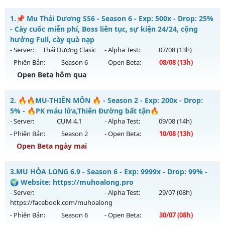
1.
📌 Mu Thái Dương SS6 - Season 6 - Exp: 500x - Drop: 25%
- Cày cuốc miễn phí, Boss liên tục, sự kiện 24/24, cộng
hưởng Full, cày quà nạp
- Server:
Thái Dương Clasic
- Alpha Test:
07/08
(13h)
- Phiên Bản:
Season 6
- Open Beta:
08/08
(13h)
Open Beta hôm qua
📌 Mu Thái Dương SS6 - Cày cuốc miễn phí, Boss liên tục,
2.
🔥🔥MU-THIÊN MÔN 🔥 - Season 2 - Exp: 200x - Drop:
sự kiện 24/24, cộng hưởng Full, cày quà nạp
5% - 🔥PK máu lửa,Thiên Đường bất tận🔥
Mu mới ra tháng 08 2026 - Mở máy chủ
Thái Dương Clasic
- Server:
CỤM 4.1
- Alpha Test:
09/08
(14h)
vào 13h ngày 08/08/2626
- Phiên Bản:
Season 2
- Open Beta:
10/08
(13h)
Exp: 500x - Drop: 25%
Open Beta ngày mai
Kiểu reset: Reset In Game
🔥🔥MU-THIÊN MÔN 🔥 - 🔥PK máu lửa,Thiên Đường bất
3.
MU HỎA LONG 6.9 - Season 6 - Exp: 9999x - Drop: 99% -
Thể loại: Mu Nguyên bản Webzen
tận🔥
🌍 Website: https://muhoalong.pro
Antihack: VIP SHIELD
Mu mới ra tháng 08 2026 - Mở máy chủ
CỤM 4.1
vào 13h
- Server:
- Alpha Test:
29/07
(08h)
ngày 10/08/2626
https://facebook.com/muhoalong
- Phiên Bản:
Season 6
- Open Beta:
30/07
(08h)
Exp: 200x - Drop: 5%