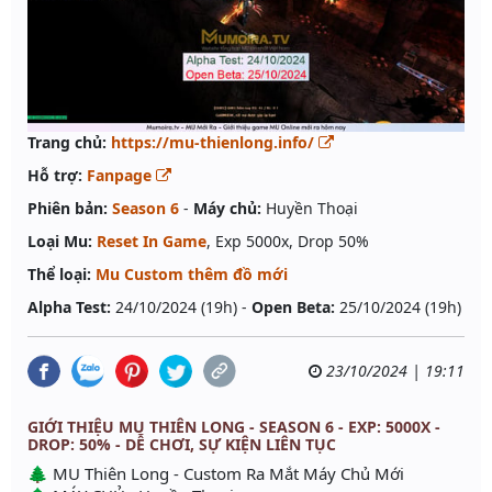
Trang chủ:
https://mu-thienlong.info/
Hỗ trợ:
Fanpage
Phiên bản:
Season 6
-
Máy chủ:
Huyền Thoại
Loại Mu:
Reset In Game
, Exp 5000x, Drop 50%
Thể loại:
Mu Custom thêm đồ mới
Alpha Test:
24/10/2024 (19h) -
Open Beta:
25/10/2024 (19h)
23/10/2024 | 19:11
GIỚI THIỆU MU THIÊN LONG - SEASON 6 - EXP: 5000X -
DROP: 50% - DỄ CHƠI, SỰ KIỆN LIÊN TỤC
🌲 MU Thiên Long - Custom Ra Mắt Máy Chủ Mới