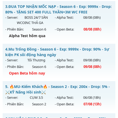
Thể loại: Mu Nguyên bản Webzen
MU HỎA LONG 6.9 - 🌍 Website: https://muhoalong.pro
3.
ĐUA TOP NHẬN MỐC NẠP - Season 6 - Exp: 9999x - Drop:
Antihack: VietGuard
Mu mới ra tháng 08 2026 - Mở máy chủ
80% - TẶNG SET 400 FULL THẦN+3M WC FREE
https://facebook.com/muhoalong
vào 13h ngày
- Server:
BOSS 24/7 SĂN
- Alpha Test:
08/08
(08h)
04/08/2626
WCOINC THẢ GA
- Phiên Bản:
Season 6
- Open Beta:
08/08
(08h)
Exp: 9999x - Drop: 20%
Alpha Test hôm qua
Kiểu reset: Non Reset
Thể loại: Mu Nguyên bản Webzen
ĐUA TOP NHẬN MỐC NẠP - TẶNG SET 400 FULL THẦN+3M
4.
Mu Trống Đồng - Season 6 - Exp: 9999x - Drop: 90% - Sự
WC FREE
Antihack: XShield
kiện PK sôi động hàng ngày
Mu mới ra tháng 08 2026 - Mở máy chủ
BOSS 24/7 SĂN
- Server:
Tối Thượng
- Alpha Test:
09/08
(08h)
WCOINC THẢ GA
vào 08h ngày 08/08/2626
- Phiên Bản:
Season 6
- Open Beta:
09/08
(08h)
Exp: 9999x - Drop: 80%
Open Beta hôm nay
Kiểu reset: Reset In Game
Mu Trống Đồng - Sự kiện PK sôi động hàng ngày
5.
🔥MU-Kiếm Khách🔥 - Season 2 - Exp: 200x - Drop: 5% -
Thể loại: Mu Nguyên bản Webzen
Mu mới ra tháng 08 2026 - Mở máy chủ
Tối Thượng
vào 08h
⚔️KỸ Năng Hồi sinh⚔️
Antihack: KHÔNG THỂ HACK
ngày 09/08/2626
- Server:
CỤM 3.5
- Alpha Test:
06/08
(18h)
- Phiên Bản:
Season 2
- Open Beta:
07/08
(13h)
Exp: 9999x - Drop: 90%
Kiểu reset: Reset In Game
🔥MU-Kiếm Khách🔥 - ⚔️KỸ Năng Hồi sinh⚔️