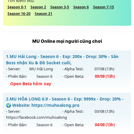
Tìm kiếm Mu:
Season 0-1
Season 2
Season 3-5
Season 6
Season 7-15
Season 16-20
Season 21
MU Online mọi người cũng chơi
1.
MU Hải Long - Season 6 - Exp: 200x - Drop: 30% - Săn
Boss nhận Xu & Đồ Socket cuối,
- Server:
MU Hải Long
- Alpha Test:
07/08
(13h)
- Phiên Bản:
Season 6
- Open Beta:
09/08
(13h)
Open Beta hôm nay
MU Hải Long - Săn Boss nhận Xu & Đồ Socket cuối,
2.
MU HỎA LONG 6.9 - Season 6 - Exp: 9999x - Drop: 20% -
Mu mới ra tháng 08 2026 - Mở máy chủ
MU Hải Long
vào
🌍 Website: https://muhoalong.pro
13h ngày 09/08/2626
- Server:
- Alpha Test:
03/08
(13h)
https://facebook.com/muhoalong
Exp: 200x - Drop: 30%
- Phiên Bản:
Season 6
- Open Beta:
04/08
(13h)
Kiểu reset: Reset In Game