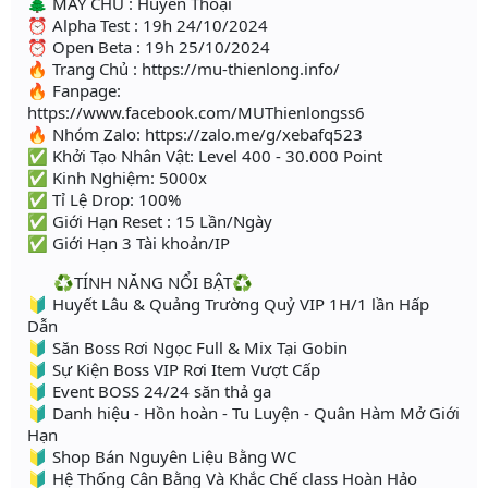
🌲 MÁY CHỦ : Huyền Thoại
⏰ Alpha Test : 19h 24/10/2024
⏰ Open Beta : 19h 25/10/2024
🔥 Trang Chủ : https://mu-thienlong.info/
🔥 Fanpage:
https://www.facebook.com/MUThienlongss6
🔥 Nhóm Zalo: https://zalo.me/g/xebafq523
✅ Khởi Tạo Nhân Vật: Level 400 - 30.000 Point
✅ Kinh Nghiệm: 5000x
✅ Tỉ Lệ Drop: 100%
✅ Giới Hạn Reset : 15 Lần/Ngày
✅ Giới Hạn 3 Tài khoản/IP
♻️TÍNH NĂNG NỔI BẬT♻️
🔰 Huyết Lâu & Quảng Trường Quỷ VIP 1H/1 lần Hấp
Dẫn
🔰 Săn Boss Rơi Ngọc Full & Mix Tại Gobin
🔰 Sự Kiện Boss VIP Rơi Item Vượt Cấp
🔰 Event BOSS 24/24 săn thả ga
🔰 Danh hiệu - Hồn hoàn - Tu Luyện - Quân Hàm Mở Giới
Hạn
🔰 Shop Bán Nguyên Liệu Bằng WC
🔰 Hệ Thống Cân Bằng Và Khắc Chế class Hoàn Hảo