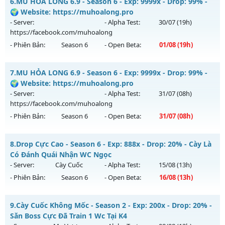
6.
MU HỎA LONG 6.9 - Season 6 - Exp: 9999x - Drop: 99% -
Thể loại: Mu Nguyên bản Webzen
Mu mới ra tháng 08 2026 - Mở máy chủ
CỤM 3.5
vào 13h
🌍 Website: https://muhoalong.pro
Antihack: ICMPROTECT ✅ 🔴 ✨ ⚡️
ngày 07/08/2626
- Server:
- Alpha Test:
30/07
(19h)
https://facebook.com/muhoalong
Exp: 200x - Drop: 5%
- Phiên Bản:
Season 6
- Open Beta:
01/08
(19h)
Kiểu reset: Reset In Game
Thể loại: Mu Nguyên bản Webzen
MU HỎA LONG 6.9 - 🌍 Website: https://muhoalong.pro
7.
MU HỎA LONG 6.9 - Season 6 - Exp: 9999x - Drop: 99% -
Antihack: Sharkguard
Mu mới ra tháng 08 2026 - Mở máy chủ
🌍 Website: https://muhoalong.pro
https://facebook.com/muhoalong
vào 19h ngày
- Server:
- Alpha Test:
31/07
(08h)
01/08/2626
https://facebook.com/muhoalong
- Phiên Bản:
Season 6
- Open Beta:
31/07
(08h)
Exp: 9999x - Drop: 99%
Kiểu reset: Non Reset
MU HỎA LONG 6.9 - 🌍 Website: https://muhoalong.pro
8.
Drop Cực Cao - Season 6 - Exp: 888x - Drop: 20% - Cày Là
Thể loại: Mu Nguyên bản Webzen
Mu mới ra tháng 07 2026 - Mở máy chủ
Có Đánh Quái Nhận WC Ngọc
Antihack: XShield
https://facebook.com/muhoalong
vào 08h ngày
- Server:
Cày Cuốc
- Alpha Test:
15/08
(13h)
31/07/2626
- Phiên Bản:
Season 6
- Open Beta:
16/08
(13h)
Exp: 9999x - Drop: 99%
Drop Cực Cao - Cày Là Có Đánh Quái Nhận WC Ngọc
Kiểu reset: Non Reset
9.
Cày Cuốc Không Mốc - Season 2 - Exp: 200x - Drop: 20% -
Mu mới ra tháng 08 2026 - Mở máy chủ
Cày Cuốc
vào 13h
Săn Boss Cực Đã Train 1 Wc Tại K4
Thể loại: Mu Nguyên bản Webzen