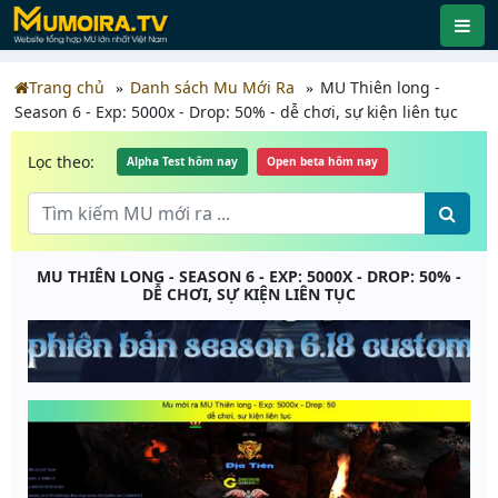
Trang chủ
Danh sách Mu Mới Ra
MU Thiên long -
Season 6 - Exp: 5000x - Drop: 50% - dễ chơi, sự kiện liên tục
Lọc theo:
Alpha Test hôm nay
Open beta hôm nay
MU THIÊN LONG - SEASON 6 - EXP: 5000X - DROP: 50% -
DỄ CHƠI, SỰ KIỆN LIÊN TỤC