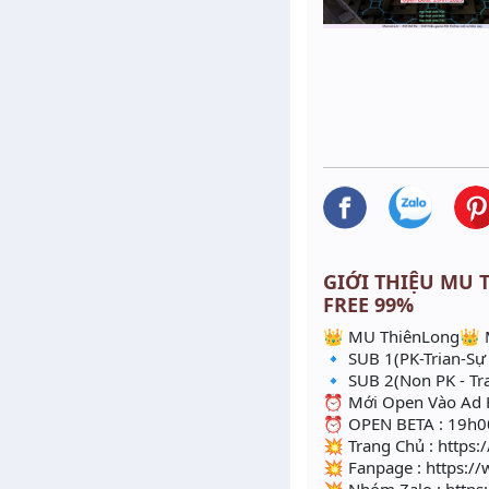
GIỚI THIỆU MU T
FREE 99%
👑 MU ThiênLong👑 
🔹 SUB 1(PK-Trian-Sự
🔹 SUB 2(Non PK - Tra
⏰ Mới Open Vào Ad Hỗ
⏰ OPEN BETA : 19h00
💥 Trang Chủ : https
💥 Fanpage : https: