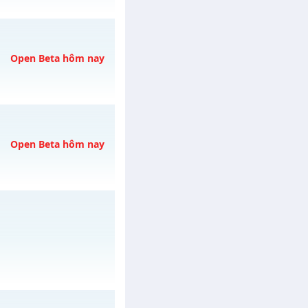
a✨✨✨
vào 13h ngày
Open Beta hôm nay
gày 06/08/2626
Open Beta hôm nay
gày 06/08/2626