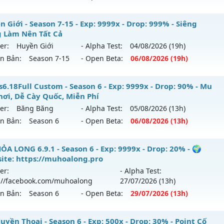
ểu reset: Reset In Game
✨ Lục Địa Xưa✨✨✨ - ✨✨✨ Lục Địa Xưa✨✨✨
 Giới - Season 7-15 - Exp: 9999x - Drop: 999% - Siêng
hể loại: Mu Nguyên bản Webzen
 Làm Nên Tất Cả
mới ra tháng 08 2026 - Mở máy chủ
✨✨✨ Lục Địa Xư
er:
Huyền Giới
- Alpha Test:
04/08
/2026
(19h)
tihack: Yes
08/2626
ên Bản:
Season 7-15
- Open Beta:
06/08
/2026
(19h)
: 100x - Drop: 20%
yền Giới - Siêng Năng Làm Nên Tất Cả
s6.18Full Custom - Season 6 - Exp: 9999x - Drop: 90% - Mu
u reset: Reset In Game
hơi, Dễ Cày Quốc, Miễn Phí
 mới ra tháng 08 2026 - Mở máy chủ
Huyền Giới
vào 19h n
 loại: Mu Nguyên bản Webzen
er:
Băng Băng
- Alpha Test:
05/08
/2026
(13h)
ên Bản:
Season 6
- Open Beta:
06/08
/2026
(13h)
p: 9999x - Drop: 999%
ihack: XTEAM
ểu reset: Reset In Game
 Ss6.18Full Custom - Mu Dễ Chơi, Dễ Cày Quốc, Miễn Phí
ỎA LONG 6.9.1 - Season 6 - Exp: 9999x - Drop: 20% - 🌍
ể loại: Mu Custom thêm đồ mới
ite: https://muhoalong.pro
 mới ra tháng 08 2026 - Mở máy chủ
Băng Băng
vào 13h n
er:
- Alpha Test:
tihack: Anti
://facebook.com/muhoalong
27/07
/2026
(13h)
p: 9999x - Drop: 90%
ên Bản:
Season 6
- Open Beta:
29/07
/2026
(13h)
ểu reset: Reset In Game
ể loại: Mu Custom thêm đồ mới
ỎA LONG 6.9.1 - 🌍 Website: https://muhoalong.pro
yền Thoại - Season 6 - Exp: 500x - Drop: 30% - Point Cố