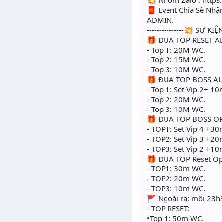
💥 Nhóm Zalo : https
🧧 Event Chia Sẽ Nhậ
ADMIN.
---------------💥 SỰ 
🎁 ĐUA TOP RESET AL
- Top 1: 20M WC.
- Top 2: 15M WC.
- Top 3: 10M WC.
🎁 ĐUA TOP BOSS ALP
- Top 1: Set Vip 2+ 1
- Top 2: 20M WC.
- Top 3: 10M WC.
🎁 ĐUA TOP BOSS OPE
- TOP1: Set Vip 4 +3
- TOP2: Set Vip 3 +2
- TOP3: Set Vip 2 +1
🎁 ĐUA TOP Reset Op
- TOP1: 30m WC.
- TOP2: 20m WC.
- TOP3: 10m WC.
🚩 Ngoài ra: mỗi 23h3
- TOP RESET:
•Top 1: 50m WC.