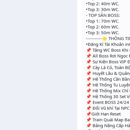
•Top 2: 40m WC.
•Top 3: 30m WC.
- TOP SĂN BOSS:
•Top 1: 70m WC.
•Top 2: 60m WC.
•Top 3: 50m WC.
-----------🌟 THÔNG TI
•Đăng Kí Tài Khoản i
📌 Tăng WC Boss Khi 
📌 All Boss Rơi Ngọc F
📌 Sự Kiện Boss VIP
📌 Cày Là Có, Toàn B
📌 Huyết Lâu & Quản
📌 Hệ Thống Cân Bằn
📌 Hệ Thống Tu Luyện
📌 Hệ Thống Mix Chỉ 
📌 Hệ Thống 30 Set V
📌 Event BOSS 24/24 
📌 Đổi Vũ khí Tại NP
📌Giới Hạn Reset
📌 Train Quái Map Ba
📌 Bảng Nâng Cấp Hàm