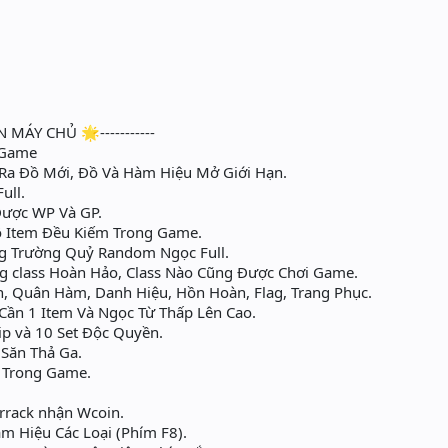
N MÁY CHỦ 🌟-----------
nGame
Ra Đồ Mới, Đồ Và Hàm Hiệu Mở Giới Hạn.
ull.
 Được WP Và GP.
ộ Item Đều Kiếm Trong Game.
g Trường Quỷ Random Ngọc Full.
g class Hoàn Hảo, Class Nào Cũng Được Chơi Game.
, Quân Hàm, Danh Hiệu, Hồn Hoàn, Flag, Trang Phục.
Cần 1 Item Và Ngọc Từ Thấp Lên Cao.
ip và 10 Set Độc Quyền.
Săn Thả Ga.
C Trong Game.
rrack nhận Wcoin.
 Hiệu Các Loại (Phím F8).