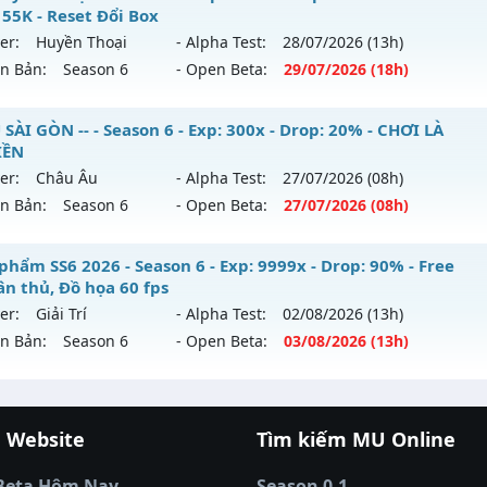
 55K - Reset Đổi Box
tihack: Gold dragon
ới ra tháng 07 2026 - Mở máy chủ
https://facebook.com
er:
Huyền Thoại
- Alpha Test:
28/07
/2026
(13h)
 29/07/2626
ên Bản:
Season 6
- Open Beta:
29/07
/2026
(18h)
9999x - Drop: 20%
 Huyền Thoại - Point Cố Định 55K - Reset Đổi Box
 SÀI GÒN -- - Season 6 - Exp: 300x - Drop: 20% - CHƠI LÀ
reset: Non Reset
IỀN
 mới ra tháng 07 2026 - Mở máy chủ
Huyền Thoại
vào 18h
loại: Mu Nguyên bản Webzen
er:
Châu Âu
- Alpha Test:
27/07
/2026
(08h)
ên Bản:
Season 6
- Open Beta:
27/07
/2026
(08h)
p: 500x - Drop: 30%
ack: Xshiel
ểu reset: Reset In Game
 MU SÀI GÒN -- - CHƠI LÀ NGHIỀN
phẩm SS6 2026 - Season 6 - Exp: 9999x - Drop: 90% - Free
hể loại: Mu Nguyên bản Webzen
ân thủ, Đồ họa 60 fps
 mới ra tháng 07 2026 - Mở máy chủ
Châu Âu
vào 08h ngà
er:
Giải Trí
- Alpha Test:
02/08
/2026
(13h)
tihack: Anti Vip Chống hack tuyệt đối
ên Bản:
Season 6
- Open Beta:
03/08
/2026
(13h)
p: 300x - Drop: 20%
ểu reset: Reset In Game
êu phẩm SS6 2026 - Free set tân thủ, Đồ họa 60 fps
hể loại: Mu Nguyên bản Webzen
 Website
Tìm kiếm MU Online
 mới ra tháng 08 2026 - Mở máy chủ
Giải Trí
vào 13h ngày 
cá đổi thưởng
|
Xôi Lạc TV
|
789club
|
789club
ntihack: UGK ANTIHACK
á banh Thapcamtv
|
RR88
|
xem bóng đá
|
xem b
p: 9999x - Drop: 90%
Beta Hôm Nay
Season 0-1