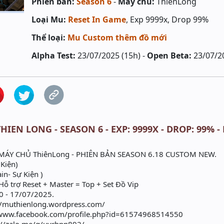
Phiên bản:
Season 6
-
Máy chủ:
ThienLong
Loại Mu:
Reset In Game
, Exp 9999x, Drop 99%
Thể loại:
Mu Custom thêm đồ mới
Alpha Test:
23/07/2025 (15h) -
Open Beta:
23/07/2
HIEN LONG - SEASON 6 - EXP: 9999X - DROP: 99% -
MÁY CHỦ ThiênLong - PHIÊN BẢN SEASON 6.18 CUSTOM NEW.
 Kiện)
in- Sự Kiện )
 trợ Reset + Master = Top + Set Đồ Vip
 - 17/07/2025.
://muthienlong.wordpress.com/
//www.facebook.com/profile.php?id=61574968514550