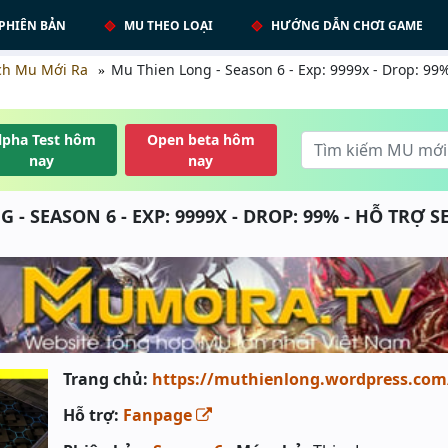
PHIÊN BẢN
MU THEO LOẠI
HƯỚNG DẪN CHƠI GAME
ch Mu Mới Ra
Mu Thien Long - Season 6 - Exp: 9999x - Drop: 99%
lpha Test hôm
Open beta hôm
nay
nay
- SEASON 6 - EXP: 9999X - DROP: 99% - HỖ TRỢ S
Trang chủ:
https://muthienlong.wordpress.co
Hỗ trợ:
Fanpage