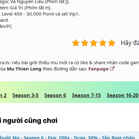
ọc Và Nguyên Liệu (Phím tắt J).
tem Giá Trị (Phím tắt H).
 Level 400 - 30.000 Point và set Vip1.
ard.
oản/PC
Hãy đ
a.tv: nếu bài giới thiệu mu mới ra có like & share nhận code gam
 của
Mu Thien Long
theo đường dẫn sau:
Fanpage
n 2
Season 3-5
Season 6
Season 7-15
Season 16-20
 người cũng chơi
huật Ma - Season 6 - Exp: 200x - Drop: 30% - Săn Boss nhận