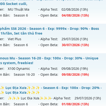
 Đồ Socket cuối,
er:
MU Thuật Ma
- Alpha Test:
02/08
/2026
(13h)
ên Bản:
Season 6
- Open Beta:
04/08
/2026
(13h)
 Thuật Ma - Săn Boss nhận Xu & Đồ Socket cuối,
phẩm SS6 2026 - Season 6 - Exp: 9999x - Drop: 90% - Boss
1h/lần, Set tân thủ free
 mới ra tháng 08 2026 - Mở máy chủ
MU Thuật Ma
vào 13
er:
Viet Plus
- Alpha Test:
29/07
/2026
(13h)
ên Bản:
Season 6
- Open Beta:
30/07
/2026
(13h)
p: 200x - Drop: 30%
ểu reset: Reset In Game
êu phẩm SS6 2026 - Boss drop 1h/lần, Set tân thủ free
nous Mu - Season 16-20 - Exp: 100x - Drop: 30% - Unique
hể loại: Mu Nguyên bản Webzen
s system, freebies!
 mới ra tháng 07 2026 - Mở máy chủ
Viet Plus
vào 13h ngà
er:
X100 Dynamic
- Alpha Test:
09/08
/2026
(19h)
tihack: VietGuard
ên Bản:
Season 16-20
- Open Beta:
09/08
/2026
(19h)
p: 9999x - Drop: 90%
ểu reset: Reset In Game
minous Mu - Unique resets system, freebies!
Lục Địa Xưa✨✨✨ - Season 6 - Exp: 100x - Drop: 20% -
ể loại: Mu Bán Đồ Full Trong Shop
 Lục Địa Xưa✨✨✨
 mới ra tháng 08 2026 - Mở máy chủ
X100 Dynamic
vào 19
er:
✨✨✨ Lục Địa Xưa✨✨✨
- Alpha Test:
29/07
/2026
(13h)
tihack: Phoenix 2026
ên Bản:
Season 6
- Open Beta:
01/08
/2026
(13h)
p: 100x - Drop: 30%