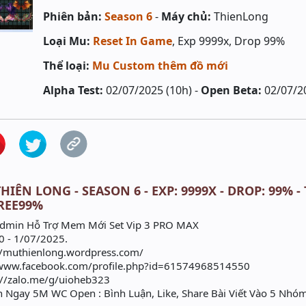
Phiên bản:
Season 6
-
Máy chủ:
ThienLong
Loại Mu:
Reset In Game
, Exp 9999x, Drop 99%
Thể loại:
Mu Custom thêm đồ mới
Alpha Test:
02/07/2025 (10h) -
Open Beta:
02/07/2
HIÊN LONG - SEASON 6 - EXP: 9999X - DROP: 99% -
REE99%
min Hỗ Trợ Mem Mới Set Vip 3 PRO MAX
 - 1/07/2025.
://muthienlong.wordpress.com/
//www.facebook.com/profile.php?id=61574968514550
://zalo.me/g/uioheb323
n Ngay 5M WC Open : Bình Luận, Like, Share Bài Viết Vào 5 Nho