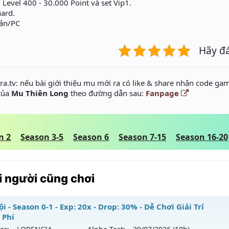
 Level 400 - 30.000 Point và set Vip1.
ard.
oản/PC
Hãy đ
a.tv: nếu bài giới thiệu mu mới ra có like & share nhận code gam
 của
Mu Thiên Long
theo đường dẫn sau:
Fanpage
n 2
Season 3-5
Season 6
Season 7-15
Season 16-20
 người cũng chơi
i - Season 0-1 - Exp: 20x - Drop: 30% - Dễ Chơi Giải Trí
 Phí