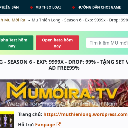
PHIÊN BẢN
MU THEO LOẠI
HƯỚNG DẪN CHƠI GAME
ch Mu Mới Ra
Mu Thiên Long - Season 6 - Exp: 9999x - Drop: 99%
lpha Test hôm
Open beta hôm
nay
nay
- SEASON 6 - EXP: 9999X - DROP: 99% - TẶNG SET
AD FREE99%
Trang chủ:
https://muthienlong.wordpress.co
Hỗ trợ:
Fanpage