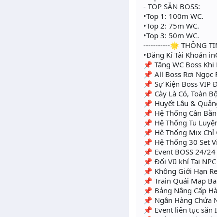
- TOP SĂN BOSS:
•Top 1: 100m WC.
•Top 2: 75m WC.
•Top 3: 50m WC.
-----------🌟 THÔNG TI
•Đăng Kí Tài Khoản i
📌 Tăng WC Boss Khi 
📌 All Boss Rơi Ngọc F
📌 Sự Kiện Boss VIP
📌 Cày Là Có, Toàn B
📌 Huyết Lâu & Quản
📌 Hệ Thống Cân Bằn
📌 Hệ Thống Tu Luyện
📌 Hệ Thống Mix Chỉ 
📌 Hệ Thống 30 Set V
📌 Event BOSS 24/24 
📌 Đổi Vũ khí Tại NP
📌 Không Giới Hạn Re
📌 Train Quái Map Ba
📌 Bảng Nâng Cấp Hàm
📌 Ngân Hàng Chứa Ng
📌 Event liên tục săn I