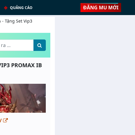
ĐĂNG MU MỚI
QUẢNG CÁO
 - Tặng Set Vip3
 VIP3 PROMAX IB
m/