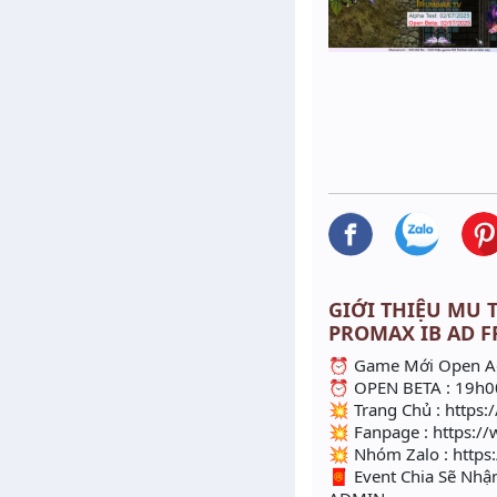
GIỚI THIỆU MU T
PROMAX IB AD F
⏰ Game Mới Open Ad
⏰ OPEN BETA : 19h00
💥 Trang Chủ : https
💥 Fanpage : https:
💥 Nhóm Zalo : https
🧧 Event Chia Sẽ Nhậ