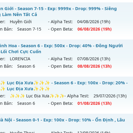
hể loại: Mu Nguyên bản Webzen
ỎA LONG 15 - 🌍 Website: https://muhoalong.pro
 Giới - Season 7-15 - Exp: 9999x - Drop: 999% - Siêng
 Làm Nên Tất Cả
ntihack: ICMPROTECT ✅ 🔴 ✨ ⚡️
ới ra tháng 07 2026 - Mở máy chủ
https://facebook.com
er:
Huyền Giới
- Alpha Test:
04/08
/2026
(19h)
 01/07/2626
ên Bản:
Season 7-15
- Open Beta:
06/08
/2026
(19h)
9999x - Drop: 99%
yền Giới - Siêng Năng Làm Nên Tất Cả
inh Hoa - Season 6 - Exp: 500x - Drop: 40% - Đông Người
reset: Non Reset
-Lối Chơi Cực Cuốn
 mới ra tháng 08 2026 - Mở máy chủ
Huyền Giới
vào 19h n
loại: Mu Nguyên bản Webzen
er:
LORENCIA
- Alpha Test:
07/08
/2026
(13h)
ên Bản:
Season 6
- Open Beta:
08/08
/2026
(13h)
p: 9999x - Drop: 999%
ack: Xshiel
ểu reset: Reset In Game
 Tinh Hoa - Đông Người Chơi-Lối Chơi Cực Cuốn
Lục Địa Xưa✨✨✨ - Season 6 - Exp: 100x - Drop: 20% -
ể loại: Mu Custom thêm đồ mới
 Lục Địa Xưa✨✨✨
 mới ra tháng 08 2026 - Mở máy chủ
LORENCIA
vào 13h ng
er:
✨✨✨ Lục Địa Xưa✨✨✨
- Alpha Test:
29/07
/2026
(13h)
tihack: Anti
ên Bản:
Season 6
- Open Beta:
01/08
/2026
(13h)
p: 500x - Drop: 40%
ểu reset: Reset In Game
✨ Lục Địa Xưa✨✨✨ - ✨✨✨ Lục Địa Xưa✨✨✨
 Nội - Season 0-1 - Exp: 100x - Drop: 10% - Ổn Định , Lâu
hể loại: Mu Nguyên bản Webzen
mới ra tháng 08 2026 - Mở máy chủ
✨✨✨ Lục Địa Xư
er:
Huyền Thoại
- Alpha Test:
12/08
/2026
(14h)