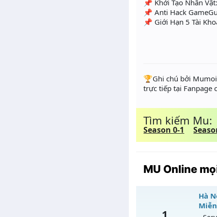
📌 Khởi Tạo Nhân Vật:
📌 Anti Hack GameGu
📌 Giới Hạn 5 Tài Kh
️🏆Ghi chú bởi Mumoir
trực tiếp tại Fanpage
Tìm kiếm Mu:
Season 0-1
Seaso
MU Online mọi
Hà Nộ
Miễn
1