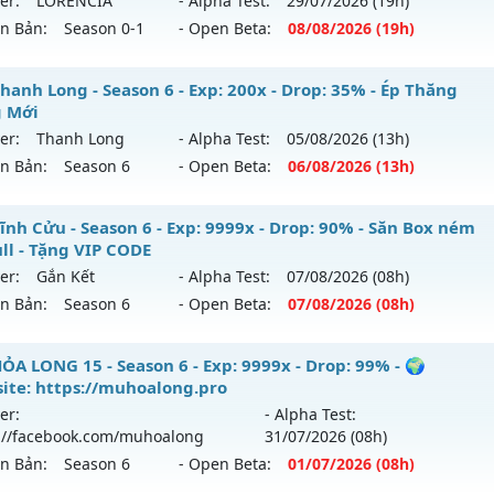
er:
LORENCIA
- Alpha Test:
29/07
/2026
(19h)
ên Bản:
Season 0-1
- Open Beta:
08/08
/2026
(19h)
 Nội - Dễ Chơi Giải Trí Miễn Phí
hanh Long - Season 6 - Exp: 200x - Drop: 35% - Ép Thăng
 Mới
 mới ra tháng 08 2026 - Mở máy chủ
LORENCIA
vào 19h ng
er:
Thanh Long
- Alpha Test:
05/08
/2026
(13h)
ên Bản:
Season 6
- Open Beta:
06/08
/2026
(13h)
p: 20x - Drop: 30%
ểu reset: Reset In Game
U Thanh Long - Ép Thăng Hạng Mới
ĩnh Cửu - Season 6 - Exp: 9999x - Drop: 90% - Săn Box ném
hể loại: Mu Nguyên bản Webzen
ull - Tặng VIP CODE
 mới ra tháng 08 2026 - Mở máy chủ
Thanh Long
vào 13h 
er:
Gắn Kết
- Alpha Test:
07/08
/2026
(08h)
tihack: gold
ên Bản:
Season 6
- Open Beta:
07/08
/2026
(08h)
p: 200x - Drop: 35%
ểu reset: Reset In Game
 Vĩnh Cửu - Săn Box ném đồ Full - Tặng VIP CODE
ỎA LONG 15 - Season 6 - Exp: 9999x - Drop: 99% - 🌍
ể loại: Mu Custom thêm đồ mới
ite: https://muhoalong.pro
 mới ra tháng 08 2026 - Mở máy chủ
Gắn Kết
vào 08h ngày
er:
- Alpha Test:
tihack: CheatGuard
://facebook.com/muhoalong
31/07
/2026
(08h)
p: 9999x - Drop: 90%
ên Bản:
Season 6
- Open Beta:
01/07
/2026
(08h)
ểu reset: Reset In Game