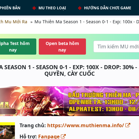
PHIÊN BẢN
MU THEO LOẠI
HƯỚNG DẪN CHƠI GAME
ch Mu Mới Ra
Mu Thiên Ma Season 1 - Season 0-1 - Exp: 100x - 
lpha Test hôm
Open beta hôm
nay
nay
SEASON 1 - SEASON 0-1 - EXP: 100X - DROP: 30% 
QUYỀN, CÀY CUỐC
Trang chủ:
https://www.muthienma.info/
Hỗ trợ:
Fanpage