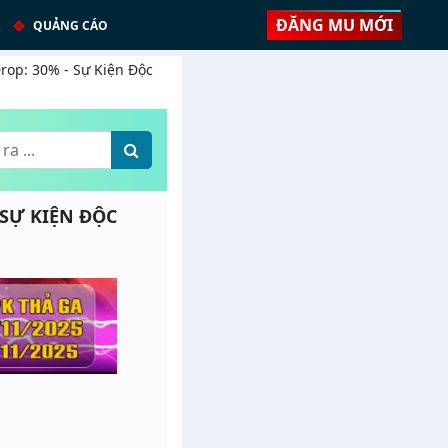
ĐĂNG MU MỚI
QUẢNG CÁO
Drop: 30% - Sự Kiện Độc
- SỰ KIỆN ĐỘC