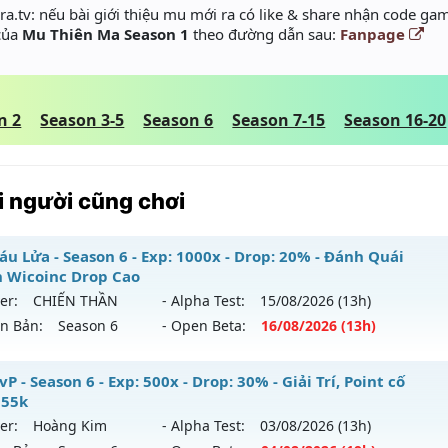
a.tv: nếu bài giới thiệu mu mới ra có like & share nhận code gam
 của
Mu Thiên Ma Season 1
theo đường dẫn sau:
Fanpage
n 2
Season 3-5
Season 6
Season 7-15
Season 16-20
 người cũng chơi
áu Lửa - Season 6 - Exp: 1000x - Drop: 20% - Đánh Quái
 Wicoinc Drop Cao
er:
CHIẾN THẦN
- Alpha Test:
15/08
/2026
(13h)
ên Bản:
Season 6
- Open Beta:
16/08
/2026
(13h)
K Máu Lửa - Đánh Quái Nhận Wicoinc Drop Cao
P - Season 6 - Exp: 500x - Drop: 30% - Giải Trí, Point cố
 55k
 mới ra tháng 08 2026 - Mở máy chủ
CHIẾN THẦN
vào 13h
er:
Hoàng Kim
- Alpha Test:
03/08
/2026
(13h)