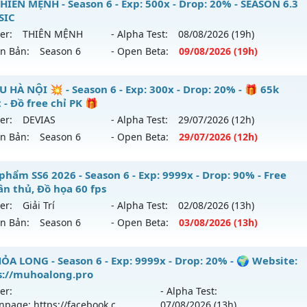
 Custom New 2026 - Mu Ss6.18 Full Custom 60 Fps Đồ Mới
HIÊN MỆNH - Season 6 - Exp: 500x - Drop: 20% - SEASON 6.3
reset: Non Reset
SIC
 mới ra tháng 08 2026 - Mở máy chủ
Băng Tuyết
vào 13h n
loại: Mu Nguyên bản Webzen
er:
THIÊN MỆNH
- Alpha Test:
08/08
/2026
(19h)
ên Bản:
Season 6
- Open Beta:
09/08
/2026
(19h)
p: 9999x - Drop: 90%
ack: XShield
ểu reset: Reset In Game
U THIÊN MỆNH - SEASON 6.3 CLASSIC
U HÀ NỘI 💥 - Season 6 - Exp: 300x - Drop: 20% - 🎁 65k
ể loại: Mu Custom thêm đồ mới
 - Đồ free chỉ PK 🎁
 mới ra tháng 08 2026 - Mở máy chủ
THIÊN MỆNH
vào 19h
er:
DEVIAS
- Alpha Test:
29/07
/2026
(12h)
tihack: Gold Dragon
ên Bản:
Season 6
- Open Beta:
29/07
/2026
(12h)
p: 500x - Drop: 20%
ểu reset: Reset In Game
 MU HÀ NỘI 💥 - 🎁 65k Point - Đồ free chỉ PK 🎁
phẩm SS6 2026 - Season 6 - Exp: 9999x - Drop: 90% - Free
hể loại: Mu Nguyên bản Webzen
ân thủ, Đồ họa 60 fps
 mới ra tháng 07 2026 - Mở máy chủ
DEVIAS
vào 12h ngày 
er:
Giải Trí
- Alpha Test:
02/08
/2026
(13h)
tihack: Antihack chạy bằng cơm
ên Bản:
Season 6
- Open Beta:
03/08
/2026
(13h)
p: 300x - Drop: 20%
ểu reset: Reset In Game
êu phẩm SS6 2026 - Free set tân thủ, Đồ họa 60 fps
ỎA LONG - Season 6 - Exp: 9999x - Drop: 20% - 🌍 Website:
ể loại: Mu Custom thêm đồ mới
s://muhoalong.pro
 mới ra tháng 08 2026 - Mở máy chủ
Giải Trí
vào 13h ngày 
er:
- Alpha Test:
ntihack: BDCAM
npage: https://facebook.c
07/08
/2026
(13h)