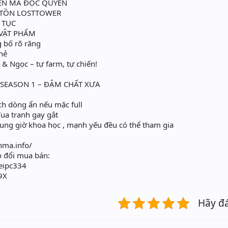
ÊN MA ĐỘC QUYỀN
 TỒN LOSTTOWER
N TỤC
 VẬT PHẨM
g bố rõ răng
hẻ
& Ngọc – tự farm, tự chiến!
 SEASON 1 – ĐẬM CHẤT XƯA
ch dòng ẩn nếu mặc full
ua tranh gay gắt
ung giờ khoa học , mạnh yếu đều có thể tham gia
ma.info/
 đổi mua bán:
eipc334
9X
Hãy đ