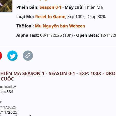
Phiên bản:
Season 0-1
-
Máy chủ:
Thiên Ma
Loại Mu:
Reset In Game
, Exp 100x, Drop 30%
Thể loại:
Mu Nguyên bản Webzen
Alpha Test:
08/11/2025 (13h) -
Open Beta:
12/11/2
HIÊN MA SEASON 1 - SEASON 0-1 - EXP: 100X - DRO
 CUỐC
ma.info/
eipc334
T:
/11/2025
7/11/2025