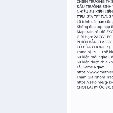
CHIẾN TRƯỜNG THI
ĐẤU TRƯỜNG SINH
NHIỀU SỰ KIỆN LIÊ
ITEM GIÁ TRỊ TỪNG
Lộ trình dài hạn côn
Không đua top nạp t
Map train rớt đồ EXC 
Giới Hạn: 2ACC/1PC
PHIÊN BẢN CLASSIC
CÓ BÙA CHỐNG XỊT
Trang bị +9~13 sẽ kí
Sự kiện mỗi ngày – đ
Sự kiện được chia kh
Tải Game Ngay:
https://www.muthien
Tham Gia Nhóm Trao
https://zalo.me/g/sx
CHƠI LẠI KÝ ỨC 8X, 