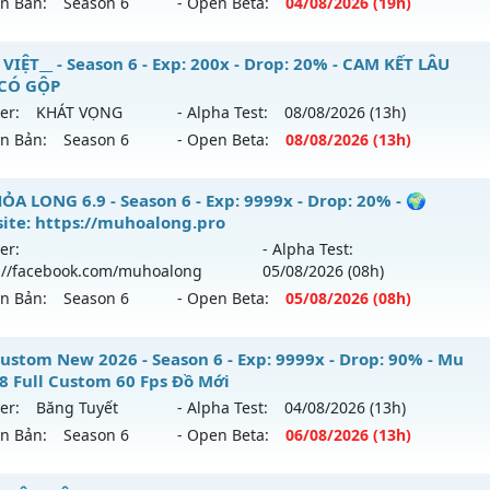
ên Bản:
Season 6
- Open Beta:
04/08
/2026
(19h)
p: 1000x - Drop: 20%
ểu reset: Reset In Game
 PvP - Giải Trí, Point cố định 55k
VIỆT__ - Season 6 - Exp: 200x - Drop: 20% - CAM KẾT LÂU
hể loại: Mu Nguyên bản Webzen
 CÓ GỘP
 mới ra tháng 08 2026 - Mở máy chủ
Hoàng Kim
vào 19h n
er:
KHÁT VỌNG
- Alpha Test:
08/08
/2026
(13h)
ntihack: GameGuard
ên Bản:
Season 6
- Open Beta:
08/08
/2026
(13h)
p: 500x - Drop: 30%
ểu reset: Reset In Game
MU VIỆT__ - CAM KẾT LÂU DÀI, CÓ GỘP
ỎA LONG 6.9 - Season 6 - Exp: 9999x - Drop: 20% - 🌍
hể loại: Mu Nguyên bản Webzen
ite: https://muhoalong.pro
 mới ra tháng 08 2026 - Mở máy chủ
KHÁT VỌNG
vào 13h 
er:
- Alpha Test:
tihack: Anti Vip bắt hack tuyệt đối
://facebook.com/muhoalong
05/08
/2026
(08h)
p: 200x - Drop: 20%
ên Bản:
Season 6
- Open Beta:
05/08
/2026
(08h)
ểu reset: Reset In Game
hể loại: Mu Nguyên bản Webzen
ỎA LONG 6.9 - 🌍 Website: https://muhoalong.pro
ustom New 2026 - Season 6 - Exp: 9999x - Drop: 90% - Mu
18 Full Custom 60 Fps Đồ Mới
tihack: GoldShield
ới ra tháng 08 2026 - Mở máy chủ
https://facebook.com
er:
Băng Tuyết
- Alpha Test:
04/08
/2026
(13h)
 05/08/2626
ên Bản:
Season 6
- Open Beta:
06/08
/2026
(13h)
9999x - Drop: 20%