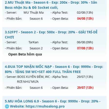
2.
MU Thuật Ma - Season 6 - Exp: 200x - Drop: 30% - Săn
Mu mới ra tháng 08 2026 - Mở máy chủ
Chiến thần
vào 19h
Boss nhận Xu & Đồ Socket cuối,
ngày 08/08/2626
- Server:
MU Thuật Ma
- Alpha Test:
02/08
(13h)
- Phiên Bản:
Season 6
- Open Beta:
04/08
(13h)
Exp: 99x - Drop: 20%
Kiểu reset: Reset In Game
MU Thuật Ma - Săn Boss nhận Xu & Đồ Socket cuối,
3.
S2FPT - Season 2 - Exp: 500x - Drop: 20% - GIẢI TRÍ-DỄ
Thể loại: Mu Nguyên bản Webzen
Mu mới ra tháng 08 2026 - Mở máy chủ
MU Thuật Ma
vào
CHƠI
Antihack: Anti 8x
13h ngày 04/08/2626
- Server:
TarKan
- Alpha Test:
06/08
(09h)
- Phiên Bản:
Season 2
- Open Beta:
07/08
(13h)
Exp: 200x - Drop: 30%
Open Beta hôm qua
Kiểu reset: Reset In Game
Thể loại: Mu Nguyên bản Webzen
S2FPT - GIẢI TRÍ-DỄ CHƠI
4.
ĐUA TOP NHẬN MỐC NẠP - Season 6 - Exp: 9999x - Drop:
Antihack: VietGuard
Mu mới ra tháng 08 2026 - Mở máy chủ
TarKan
vào 13h
80% - TẶNG 5M WC+SET 400 FULL THẦN FREE
ngày 07/08/2626
- Server:
BOSS XUYÊN ĐÊM, WC
- Alpha Test:
29/07
(13h)
RƠI NHƯ MƯA
Exp: 500x - Drop: 20%
- Phiên Bản:
Season 6
- Open Beta:
29/07
(13h)
Kiểu reset: Reset In Game
Thể loại: Mu Nguyên bản Webzen
ĐUA TOP NHẬN MỐC NẠP - TẶNG 5M WC+SET 400 FULL
5.
MU HỎA LONG 6.9 - Season 6 - Exp: 9999x - Drop: 20% -
THẦN FREE
Antihack: PRO
🌐 Website: https://muhoalong.pro