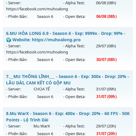
Mu mới ra tháng 07 2026 - Mở máy chủ
BOSS XUYÊN ĐÊM,
- Server:
- Alpha Test:
06/08
(08h)
WC RƠI NHƯ MƯA
vào 13h ngày 29/07/2626
https://facebook.com/muhoalong
- Phiên Bản:
Season 6
- Open Beta:
06/08
(08h)
Exp: 9999x - Drop: 80%
Kiểu reset: Reset In Game
MU HỎA LONG 6.9 - 🌐 Website: https://muhoalong.pro
6.
MU HỎA LONG 6.9 - Season 6 - Exp: 9999x - Drop: 99% -
Thể loại: Mu Nguyên bản Webzen
Mu mới ra tháng 08 2026 - Mở máy chủ
🌍 Website: https://muhoalong.pro
Antihack: KHÔNG THỂ HACK
https://facebook.com/muhoalong
vào 08h ngày
- Server:
- Alpha Test:
29/07
(08h)
06/08/2626
https://facebook.com/muhoalong
- Phiên Bản:
Season 6
- Open Beta:
30/07
(08h)
Exp: 9999x - Drop: 20%
Kiểu reset: Non Reset
MU HỎA LONG 6.9 - 🌍 Website: https://muhoalong.pro
7.
__MU THỐNG LĨNH___ - Season 6 - Exp: 300x - Drop: 20% -
Thể loại: Mu Nguyên bản Webzen
Mu mới ra tháng 07 2026 - Mở máy chủ
LÂU DÀI, CAM KẾT CÓ GỘP MU
Antihack: XShield
https://facebook.com/muhoalong
vào 08h ngày
- Server:
CHÚA TỂ
- Alpha Test:
31/07
(09h)
30/07/2626
- Phiên Bản:
Season 6
- Open Beta:
31/07
(09h)
Exp: 9999x - Drop: 99%
__MU THỐNG LĨNH___ - LÂU DÀI, CAM KẾT CÓ GỘP MU
Kiểu reset: Non Reset
8.
Mu WarX - Season 6 - Exp: 400x - Drop: 20% - 60 FPS - 50K
Mu mới ra tháng 07 2026 - Mở máy chủ
CHÚA TỂ
vào 09h
Points - Lộ Trình Dài
Thể loại: Mu Nguyên bản Webzen
ngày 31/07/2626
- Server:
Mu WarX
- Alpha Test:
29/07
(20h)
Antihack: Xshiel
- Phiên Bản:
Season 6
- Open Beta:
31/07
(20h)
Exp: 300x - Drop: 20%