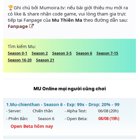
️🏆Ghi chú bởi Mumoira.tv: nếu bài giới thiệu mu mới ra
có like & share nhận code game, vui lòng tham gia trực
tiếp tại Fanpage của
Mu Thiên Ma
theo đường dẫn sau:
Fanpage
Tìm kiếm Mu:
Season 0-1
Season 2
Season 3-5
Season 6
Season 7-15
Season 16-20
Season 21
MU Online mọi người cũng chơi
1.
Mu-chienthan - Season 6 - Exp: 99x - Drop: 20% - 99
- Server:
Chiến thần
- Alpha Test:
06/08
(20h)
- Phiên Bản:
Season 6
- Open Beta:
08/08
(19h)
Open Beta hôm nay
Mu-chienthan - 99