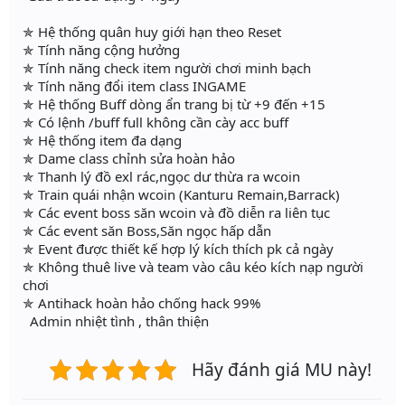
✯ Hệ thống quân huy giới hạn theo Reset
✯ Tính năng cộng hưởng
✯ Tính năng check item người chơi minh bạch
✯ Tính năng đổi item class INGAME
✯ Hệ thống Buff dòng ẩn trang bị từ +9 đến +15
✯ Có lệnh /buff full không cần cày acc buff
✯ Hệ thống item đa dạng
✯ Dame class chỉnh sửa hoàn hảo
✯ Thanh lý đồ exl rác,ngọc dư thừa ra wcoin
✯ Train quái nhận wcoin (Kanturu Remain,Barrack)
✯ Các event boss săn wcoin và đồ diễn ra liên tục
✯ Các event săn Boss,Săn ngọc hấp dẫn
✯ Event được thiết kế hợp lý kích thích pk cả ngày
✯ Không thuê live và team vào câu kéo kích nạp người
chơi
✯ Antihack hoàn hảo chống hack 99%
Admin nhiệt tình , thân thiện
Hãy đánh giá MU này!