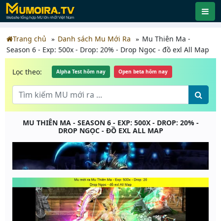
Trang chủ
Danh sách Mu Mới Ra
Mu Thiên Ma -
Season 6 - Exp: 500x - Drop: 20% - Drop Ngọc - đồ exl All Map
Lọc theo:
Alpha Test hôm nay
Open beta hôm nay
MU THIÊN MA - SEASON 6 - EXP: 500X - DROP: 20% -
DROP NGỌC - ĐỒ EXL ALL MAP