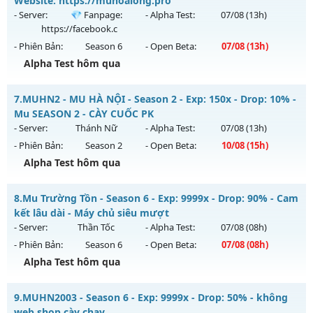
Website: https://muhoalong.pro
Antihack: Chống Hack
ngày 03/08/2626
- Server:
💎 Fanpage:
- Alpha Test:
07/08
(13h)
https://facebook.c
Exp: 9999x - Drop: 90%
- Phiên Bản:
Season 6
- Open Beta:
07/08
(13h)
Kiểu reset: Reset In Game
Alpha Test hôm qua
Thể loại: Mu Bán Đồ Full Trong Shop
MU HỎA LONG - 🌍 Website: https://muhoalong.pro
Antihack: Anti Phoenix
7.
MUHN2 - MU HÀ NỘI - Season 2 - Exp: 150x - Drop: 10% -
Mu mới ra tháng 08 2026 - Mở máy chủ
💎 Fanpage:
Mu SEASON 2 - CÀY CUỐC PK
https://facebook.c
vào 13h ngày 07/08/2626
- Server:
Thánh Nữ
- Alpha Test:
07/08
(13h)
- Phiên Bản:
Season 2
- Open Beta:
10/08
(15h)
Exp: 9999x - Drop: 20%
Alpha Test hôm qua
Kiểu reset: Non Reset
Thể loại: Mu Nguyên bản Webzen
MUHN2 - MU HÀ NỘI - Mu SEASON 2 - CÀY CUỐC PK
8.
Mu Trường Tồn - Season 6 - Exp: 9999x - Drop: 90% - Cam
Antihack: XShield
Mu mới ra tháng 08 2026 - Mở máy chủ
Thánh Nữ
vào 15h
kết lâu dài - Máy chủ siêu mượt
ngày 10/08/2626
- Server:
Thần Tốc
- Alpha Test:
07/08
(08h)
- Phiên Bản:
Season 6
- Open Beta:
07/08
(08h)
Exp: 150x - Drop: 10%
Alpha Test hôm qua
Kiểu reset: Reset In Game
Thể loại: Mu Nguyên bản Webzen
Mu Trường Tồn - Cam kết lâu dài - Máy chủ siêu mượt
9.
MUHN2003 - Season 6 - Exp: 9999x - Drop: 50% - không
Antihack: IGMU.DEV
Mu mới ra tháng 08 2026 - Mở máy chủ
Thần Tốc
vào 08h
web shop cày chay