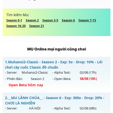
Tìm kiếm Mu:
Season 0-1
Season 2
Season 3-5
Season 6
Season 7-15
Season 16-20
Season 21
MU Online mọi người cũng chơi
1.
Muhanoi2-Classic - Season 2 - Exp: 5x - Drop: 10% - Lối
chơi cày cuốc Classic đồ chuẩn
- Server:
Muhanoi2-Classic
- Alpha Test:
02/08
(17h)
- Phiên Bản:
Season 2
- Open Beta:
08/08
(10h)
Open Beta hôm nay
Muhanoi2-Classic - Lối chơi cày cuốc Classic đồ chuẩn
2.
__MU LÃNH CHÚA__ - Season 6 - Exp: 300x - Drop: 20% -
Mu mới ra tháng 08 2026 - Mở máy chủ
Muhanoi2-Classic
CHƠI LÀ NGHIỀN
vào 10h ngày 08/08/2626
- Server:
HÀ NỘI
- Alpha Test:
02/08
(08h)