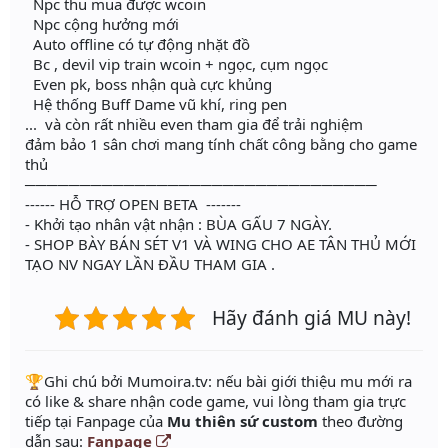
Npc thu mua được wcoin
Npc cộng hưởng mới
Auto offline có tự động nhặt đồ
Bc , devil vip train wcoin + ngọc, cụm ngọc
Even pk, boss nhận quà cực khủng
Hệ thống Buff Dame vũ khí, ring pen
... và còn rất nhiều even tham gia để trải nghiệm
đảm bảo 1 sân chơi mang tính chất công bằng cho game
thủ
────────────────────────────────
------ HỖ TRỢ OPEN BETA -------
- Khởi tạo nhân vật nhận : BÙA GẤU 7 NGÀY.
- SHOP BÀY BÁN SÉT V1 VÀ WING CHO AE TÂN THỦ MỚI
TẠO NV NGAY LẦN ĐẦU THAM GIA .
Hãy đánh giá MU này!
️🏆Ghi chú bởi Mumoira.tv: nếu bài giới thiệu mu mới ra
có like & share nhận code game, vui lòng tham gia trực
tiếp tại Fanpage của
Mu thiên sứ custom
theo đường
dẫn sau:
Fanpage