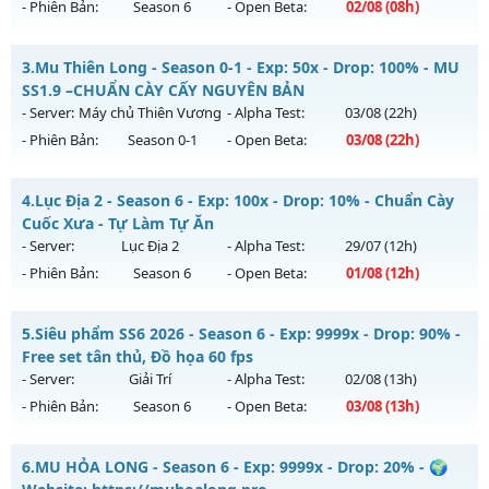
- Phiên Bản:
Season 6
- Open Beta:
02/08
(08h)
Exp: 5x - Drop: 10%
Kiểu reset: Reset In Game
__MU LÃNH CHÚA__ - CHƠI LÀ NGHIỀN
3.
Mu Thiên Long - Season 0-1 - Exp: 50x - Drop: 100% - MU
Thể loại: Mu Nguyên bản Webzen
Mu mới ra tháng 08 2026 - Mở máy chủ
HÀ NỘI
vào 08h
SS1.9 –CHUẨN CÀY CẤY NGUYÊN BẢN
Antihack: Pro
ngày 02/08/2626
- Server:
Máy chủ Thiên Vương
- Alpha Test:
03/08
(22h)
- Phiên Bản:
Season 0-1
- Open Beta:
03/08
(22h)
Exp: 300x - Drop: 20%
Kiểu reset: Reset In Game
Mu Thiên Long - MU SS1.9 –CHUẨN CÀY CẤY NGUYÊN BẢN
4.
Lục Địa 2 - Season 6 - Exp: 100x - Drop: 10% - Chuẩn Cày
Thể loại: Mu Nguyên bản Webzen
Mu mới ra tháng 08 2026 - Mở máy chủ
Máy chủ Thiên
Cuốc Xưa - Tự Làm Tự Ăn
Antihack: GoldShield
Vương
vào 22h ngày 03/08/2626
- Server:
Lục Địa 2
- Alpha Test:
29/07
(12h)
- Phiên Bản:
Season 6
- Open Beta:
01/08
(12h)
Exp: 50x - Drop: 100%
Kiểu reset: Reset In Game
Lục Địa 2 - Chuẩn Cày Cuốc Xưa - Tự Làm Tự Ăn
5.
Siêu phẩm SS6 2026 - Season 6 - Exp: 9999x - Drop: 90% -
Thể loại: Mu Nguyên bản Webzen
Mu mới ra tháng 08 2026 - Mở máy chủ
Lục Địa 2
vào 12h
Free set tân thủ, Đồ họa 60 fps
Antihack: Gameguard
ngày 01/08/2626
- Server:
Giải Trí
- Alpha Test:
02/08
(13h)
- Phiên Bản:
Season 6
- Open Beta:
03/08
(13h)
Exp: 100x - Drop: 10%
Kiểu reset: Reset In Game
Siêu phẩm SS6 2026 - Free set tân thủ, Đồ họa 60 fps
6.
MU HỎA LONG - Season 6 - Exp: 9999x - Drop: 20% - 🌍
Thể loại: Mu Nguyên bản Webzen
Mu mới ra tháng 08 2026 - Mở máy chủ
Giải Trí
vào 13h