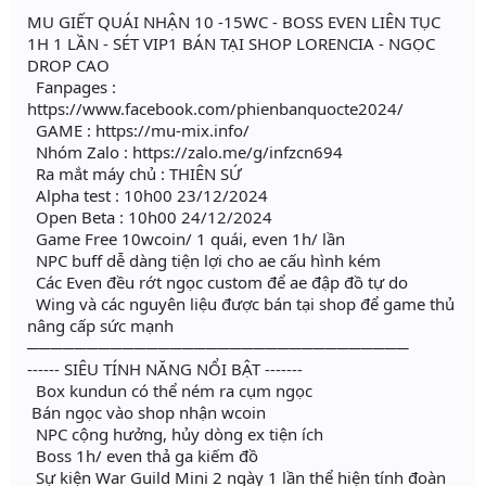
MU GIẾT QUÁI NHẬN 10 -15WC - BOSS EVEN LIÊN TỤC
1H 1 LẦN - SÉT VIP1 BÁN TẠI SHOP LORENCIA - NGỌC
DROP CAO
Fanpages :
https://www.facebook.com/phienbanquocte2024/
GAME : https://mu-mix.info/
Nhóm Zalo : https://zalo.me/g/infzcn694
Ra mắt máy chủ : THIÊN SỨ
Alpha test : 10h00 23/12/2024
Open Beta : 10h00 24/12/2024
Game Free 10wcoin/ 1 quái, even 1h/ lần
NPC buff dễ dàng tiện lợi cho ae cấu hình kém
Các Even đều rớt ngọc custom để ae đập đồ tự do
Wing và các nguyên liệu được bán tại shop để game thủ
nâng cấp sức mạnh
────────────────────────────────
------ SIÊU TÍNH NĂNG NỔI BẬT -------
Box kundun có thể ném ra cụm ngọc
Bán ngọc vào shop nhận wcoin
NPC cộng hưởng, hủy dòng ex tiện ích
Boss 1h/ even thả ga kiếm đồ
Sự kiện War Guild Mini 2 ngày 1 lần thể hiện tính đoàn