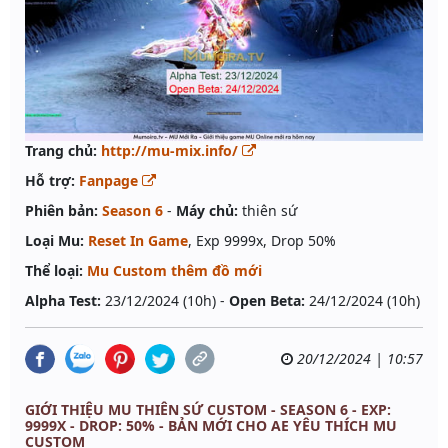
Trang chủ:
http://mu-mix.info/
Hỗ trợ:
Fanpage
Phiên bản:
Season 6
-
Máy chủ:
thiên sứ
Loại Mu:
Reset In Game
, Exp 9999x, Drop 50%
Thể loại:
Mu Custom thêm đồ mới
Alpha Test:
23/12/2024 (10h) -
Open Beta:
24/12/2024 (10h)
20/12/2024 | 10:57
GIỚI THIỆU MU THIÊN SỨ CUSTOM - SEASON 6 - EXP:
9999X - DROP: 50% - BẢN MỚI CHO AE YÊU THÍCH MU
CUSTOM