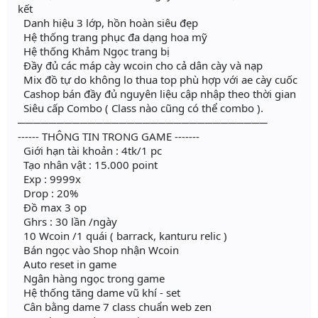
kết
Danh hiệu 3 lớp, hồn hoàn siêu đẹp
Hệ thống trang phục đa dạng hoa mỹ
Hệ thống Khảm Ngọc trang bị
Đầy đủ các máp cày wcoin cho cả dân cày và nạp
Mix đồ tự do không lo thua top phù hợp với ae cày cuốc
Cashop bán đầy đủ nguyên liệu cập nhập theo thời gian
Siêu cấp Combo ( Class nào cũng có thể combo ).
────────────────────────────────
------ THÔNG TIN TRONG GAME -------
Giới hạn tài khoản : 4tk/1 pc
Tạo nhân vật : 15.000 point
Exp : 9999x
Drop : 20%
Đồ max 3 op
Ghrs : 30 lần /ngày
10 Wcoin /1 quái ( barrack, kanturu relic )
Bán ngọc vào Shop nhận Wcoin
Auto reset in game
Ngân hàng ngọc trong game
Hệ thống tăng dame vũ khí - set
Cân bằng dame 7 class chuẩn web zen