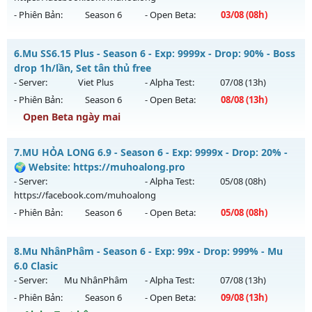
Exp: 200x - Drop: 5%
- Phiên Bản:
Season 6
- Open Beta:
03/08
(08h)
Kiểu reset: Reset In Game
Thể loại: Mu Nguyên bản Webzen
MUA HỎA LONG 6.9 - 🌍 Website: https://muhoalong.pro
6.
Mu SS6.15 Plus - Season 6 - Exp: 9999x - Drop: 90% - Boss
Antihack: Sharkguard
Mu mới ra tháng 08 2026 - Mở máy chủ
drop 1h/lần, Set tân thủ free
https://facebook.com/muhoalong
vào 08h ngày
- Server:
Viet Plus
- Alpha Test:
07/08
(13h)
03/08/2626
- Phiên Bản:
Season 6
- Open Beta:
08/08
(13h)
Exp: 9999x - Drop: 20%
Open Beta ngày mai
Kiểu reset: Non Reset
Mu SS6.15 Plus - Boss drop 1h/lần, Set tân thủ free
7.
MU HỎA LONG 6.9 - Season 6 - Exp: 9999x - Drop: 20% -
Thể loại: Mu Nguyên bản Webzen
Mu mới ra tháng 08 2026 - Mở máy chủ
Viet Plus
vào 13h
🌍 Website: https://muhoalong.pro
Antihack: XShield
ngày 08/08/2626
- Server:
- Alpha Test:
05/08
(08h)
https://facebook.com/muhoalong
Exp: 9999x - Drop: 90%
- Phiên Bản:
Season 6
- Open Beta:
05/08
(08h)
Kiểu reset: Reset In Game
Thể loại: Mu Bán Đồ Full Trong Shop
MU HỎA LONG 6.9 - 🌍 Website: https://muhoalong.pro
8.
Mu NhânPhâm - Season 6 - Exp: 99x - Drop: 999% - Mu
Antihack: Phoenix chống hack mới
Mu mới ra tháng 08 2026 - Mở máy chủ
6.0 Clasic
https://facebook.com/muhoalong
vào 08h ngày
- Server:
Mu NhânPhâm
- Alpha Test:
07/08
(13h)
05/08/2626
- Phiên Bản:
Season 6
- Open Beta:
09/08
(13h)