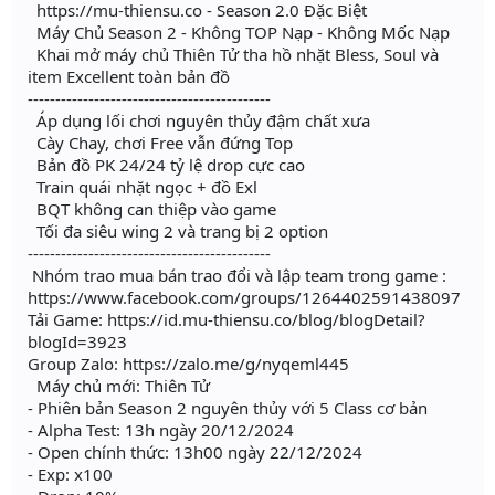
https://mu-thiensu.co - Season 2.0 Đặc Biệt
Máy Chủ Season 2 - Không TOP Nạp - Không Mốc Nạp
Khai mở máy chủ Thiên Tử tha hồ nhặt Bless, Soul và
item Excellent toàn bản đồ
--------------------------------------------
Áp dụng lối chơi nguyên thủy đậm chất xưa
Cày Chay, chơi Free vẫn đứng Top
Bản đồ PK 24/24 tỷ lệ drop cực cao
Train quái nhặt ngọc + đồ Exl
BQT không can thiệp vào game
Tối đa siêu wing 2 và trang bị 2 option
--------------------------------------------
Nhóm trao mua bán trao đổi và lập team trong game :
https://www.facebook.com/groups/1264402591438097
Tải Game: https://id.mu-thiensu.co/blog/blogDetail?
blogId=3923
Group Zalo: https://zalo.me/g/nyqeml445
Máy chủ mới: Thiên Tử
- Phiên bản Season 2 nguyên thủy với 5 Class cơ bản
- Alpha Test: 13h ngày 20/12/2024
- Open chính thức: 13h00 ngày 22/12/2024
- Exp: x100