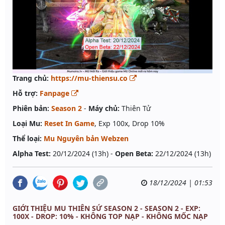
Trang chủ:
https://mu-thiensu.co
Hỗ trợ:
Fanpage
Phiên bản:
Season 2
-
Máy chủ:
Thiên Tử
Loại Mu:
Reset In Game
, Exp 100x, Drop 10%
Thể loại:
Mu Nguyên bản Webzen
Alpha Test:
20/12/2024 (13h) -
Open Beta:
22/12/2024 (13h)
18/12/2024 | 01:53
GIỚI THIỆU MU THIÊN SỨ SEASON 2 - SEASON 2 - EXP:
100X - DROP: 10% - KHÔNG TOP NẠP - KHÔNG MỐC NẠP