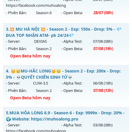
https://facebook.com/muhoalong
Exp: 100x - Drop: 10%
- Phiên Bản:
Season 6
- Open Beta:
28/07
(08h)
Kiểu reset: Reset In Game
Thể loại: Mu Nguyên bản Webzen
MU HỎA LONG 6.9 - 🌍 Website: https://muhoalong.pro
3.
💥 MU HÀ NỘI 💥 - Season 2 - Exp: 150x - Drop: 5% - 💎
Antihack: Phiên bản mới nhất
Mu mới ra tháng 07 2026 - Mở máy chủ
ĐUA TOP NHẬN ATM- pk 24/24💎
https://facebook.com/muhoalong
vào 08h ngày
- Server:
DEVIAS
- Alpha Test:
07/08
(08h)
28/07/2626
- Phiên Bản:
Season 2
- Open Beta:
07/08
(19h)
Exp: 9999x - Drop: 99%
Open Beta hôm nay
Kiểu reset: Non Reset
💥 MU HÀ NỘI 💥 - 💎 ĐUA TOP NHẬN ATM- pk 24/24💎
4.
👑👑MU-HẮC LONG👑👑 - Season 2 - Exp: 200x - Drop:
Thể loại: Mu Nguyên bản Webzen
Mu mới ra tháng 08 2026 - Mở máy chủ
DEVIAS
vào 19h
5% - 💀QUYẾT CHIẾN SINH TỬ💀
Antihack: Xshiel
ngày 07/08/2626
- Server:
CUM-3.5
- Alpha Test:
06/08
(18h)
- Phiên Bản:
Season 2
- Open Beta:
07/08
(13h)
Exp: 150x - Drop: 5%
Open Beta hôm nay
Kiểu reset: Reset In Game
Thể loại: Mu Nguyên bản Webzen
👑👑MU-HẮC LONG👑👑 - 💀QUYẾT CHIẾN SINH TỬ💀
5.
MUA HỎA LONG 6.9 - Season 6 - Exp: 9999x - Drop: 20% -
Antihack: BDCAM
Mu mới ra tháng 08 2026 - Mở máy chủ
CUM-3.5
vào 13h
🌍 Website: https://muhoalong.pro
ngày 07/08/2626
- Server:
- Alpha Test:
03/08
(08h)
https://facebook.com/muhoalong