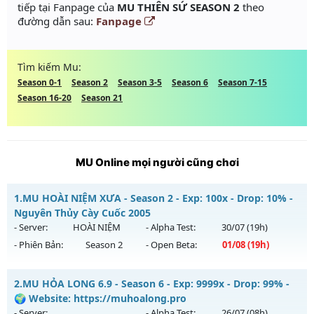
tiếp tại Fanpage của
MU THIÊN SỨ SEASON 2
theo
đường dẫn sau:
Fanpage
Tìm kiếm Mu:
Season 0-1
Season 2
Season 3-5
Season 6
Season 7-15
Season 16-20
Season 21
MU Online mọi người cũng chơi
1.
MU HOÀI NIỆM XƯA - Season 2 - Exp: 100x - Drop: 10% -
Nguyên Thủy Cày Cuốc 2005
- Server:
HOÀI NIỆM
- Alpha Test:
30/07
(19h)
- Phiên Bản:
Season 2
- Open Beta:
01/08
(19h)
MU HOÀI NIỆM XƯA - Nguyên Thủy Cày Cuốc 2005
2.
MU HỎA LONG 6.9 - Season 6 - Exp: 9999x - Drop: 99% -
Mu mới ra tháng 08 2026 - Mở máy chủ
HOÀI NIỆM
vào 19h
🌍 Website: https://muhoalong.pro
ngày 01/08/2626
- Server:
- Alpha Test:
26/07
(08h)