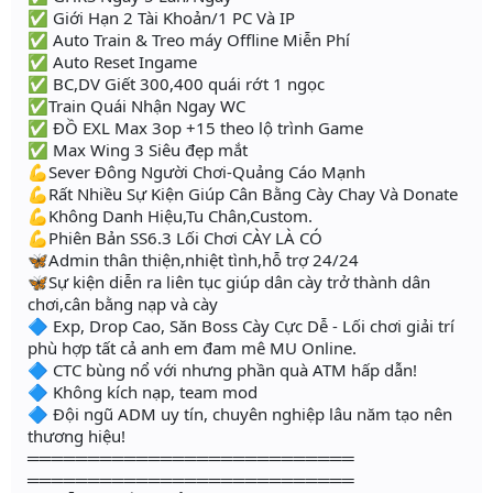
✅ Giới Hạn 2 Tài Khoản/1 PC Và IP
✅ Auto Train & Treo máy Offline Miễn Phí
✅ Auto Reset Ingame
✅ BC,DV Giết 300,400 quái rớt 1 ngọc
✅Train Quái Nhận Ngay WC
✅ ĐỒ EXL Max 3op +15 theo lộ trình Game
✅ Max Wing 3 Siêu đẹp mắt
💪Sever Đông Người Chơi-Quảng Cáo Mạnh
💪Rất Nhiều Sự Kiện Giúp Cân Bằng Cày Chay Và Donate
💪Không Danh Hiệu,Tu Chân,Custom.
💪Phiên Bản SS6.3 Lối Chơi CÀY LÀ CÓ
🦋Admin thân thiện,nhiệt tình,hỗ trợ 24/24
🦋Sự kiện diễn ra liên tục giúp dân cày trở thành dân
chơi,cân bằng nạp và cày
🔷 Exp, Drop Cao, Săn Boss Cày Cực Dễ - Lối chơi giải trí
phù hợp tất cả anh em đam mê MU Online.
🔷 CTC bùng nổ với nhưng phần quà ATM hấp dẫn!
🔷 Không kích nạp, team mod
🔷 Đội ngũ ADM uy tín, chuyên nghiệp lâu năm tạo nên
thương hiệu!
═══════════════════════════
═══════════════════════════