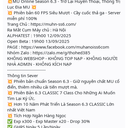
💥MU Online Season 6.3 - Trở Lại Huyền Thoại, Thống Trị
Lục Địa MU 💥
💥 Phiên bản 60 FPS Siêu Mượt - Cầy cuốc thả ga - Server
miễn phí 100%
Trang Chủ : https://muhn-ss6.com/
Ra Mắt Cụm Máy chủ : Hà Nội
ALPHATEST : 19h00 12/09/2025
Open Beta : 19h00 13/09/2025
PAGE : https://www.facebook.com/muhanoiss6com
Nhóm Zalo : https://zalo.me/g/thohed385
KHÔNG WEBSHOP - KHÔNG TOP NẠP - KHÔNG NGƯỜI
NHÀ ADMIN - KHÔNG KÍCH NẠP
---------------------------
Thông tin Sever
💥 Phiên bản chuẩn Season 6.3 - Giữ nguyên chất MU cổ
điển, thiêm nhiều cải tiến mượt mà.
💥 Phiên Bản 6.3 CLASSIC 7 Class Cho Những Ai Muốn
Tìm Lại Ký Ức.
💥 Hơn 10 Năm Phát Triển Là Season 6.3 CLASSIC Lớn
nhất Việt Nam
💥 Tích Hợp Ngân Hàng Ngọc
✅ Exp x300 - Exp Master x20 - Drop 30%
✅ GHRS Ngày 5 Lần/Ngày