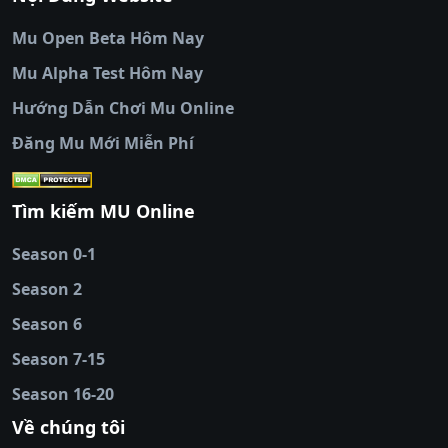
đá
|
colatv truc tiep bong da
|
colatv
|
thập
Mu Open Beta Hôm Nay
cẩm tv
|
thapcam
|
xem bóng đá
Mu Alpha Test Hôm Nay
luongsontv
|
trực tiếp bóng đá cakhiatv
|
trực
tiếp bóng đá
Hướng Dẫn Chơi Mu Online
socolive
|
xoso66
|
DABET
|
xem bóng đá
Đăng Mu Mới Miễn Phí
cakhiatv
|
kèo nhà
cái
|
qh88
|
Ok9
|
nhatvip
|
socolive
|
Ku
88
|
tài xỉu
Tìm kiếm MU Online
online
|
sunwin
|
hitclub
|
b52club
|
iwin
cái uy tín
|
kèo nhà
Season 0-1
cái
|
nowgoal
|
1gom
|
net88
|
max88
|
Season 2
đĩa
|
bắn cá đổi
thưởng
Season 6
|
https://bongdalu.ceo
|
trang chủ
fly88
|
new88
|
https://keonhacai.claims/
|
ht
Season 7-15
bóng đá
|
NEW88
|
socolive
Season 16-20
tv
|
hitclub
|
ok9
|
Hitclub
|
Vic88
|
Red8
win
|
Xoilac
|
open 88
|
open 88
|
sun
Về chúng tôi