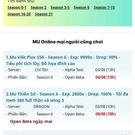
Tìm kiếm Mu:
Season 0-1
Season 2
Season 3-5
Season 6
Season 7-15
Season 16-20
Season 21
MU Online mọi người cũng chơi
1.
Mu Viêt Plus SS6 - Season 6 - Exp: 9999x - Drop: 90% -
Tiêu phí tích lũy, Đồ họa đỉnh cao
- Server:
Chí Tôn
- Alpha Test:
03/08
(13h)
- Phiên Bản:
Season 6
- Open Beta:
04/08
(13h)
Mu Viêt Plus SS6 - Tiêu phí tích lũy, Đồ họa đỉnh cao
2.
Mu Thiên Sứ - Season 6 - Exp: 2000x - Drop: 100% - Tối đa
Mu mới ra tháng 08 2026 - Mở máy chủ
Chí Tôn
vào 13h
item 380 full thần và wing 3
ngày 04/08/2626
- Server:
DRAGON
- Alpha Test:
03/08
(10h)
- Phiên Bản:
Season 6
- Open Beta:
09/08
(10h)
Exp: 9999x - Drop: 90%
Open Beta ngày mai
Kiểu reset: Reset In Game
Thể loại: Mu Bán Đồ Full Trong Shop
Mu Thiên Sứ - Tối đa item 380 full thần và wing 3