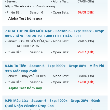
ngày 08/08/2626
- Server:
- Alpha Test:
07/08
(08h)
https://facebook.com/muhoalong
Exp: 99x - Drop: 20%
- Phiên Bản:
Season 6
- Open Beta:
07/08
(08h)
Kiểu reset: Non Reset
Alpha Test hôm qua
Thể loại: Mu Nguyên bản Webzen
MU HỎA LONG - 🌍 Website: https://muhoalong.pro
Antihack: OK
7.
ĐUA TOP NHẬN MỐC NẠP - Season 6 - Exp: 9999x - Drop:
Mu mới ra tháng 08 2026 - Mở máy chủ
80% - TẶNG 5M WC+SET 400 FULL THẦN FREE
https://facebook.com/muhoalong
vào 08h ngày
- Server:
BOSS XUYÊN ĐÊM, WC
- Alpha Test:
29/07
(13h)
07/08/2626
RƠI NHƯ MƯA
- Phiên Bản:
Season 6
- Open Beta:
29/07
(13h)
Exp: 9999x - Drop: 99%
Kiểu reset: Non Reset
ĐUA TOP NHẬN MỐC NẠP - TẶNG 5M WC+SET 400 FULL
8.
Mu Tu Tiên - Season 6 - Exp: 9999x - Drop: 80% - Miễn Phí
Thể loại: Mu Nguyên bản Webzen
THẦN FREE
99% Mốc Nạp 250k
Antihack: XShield
Mu mới ra tháng 07 2026 - Mở máy chủ
BOSS XUYÊN ĐÊM,
- Server:
máy chủ Tu Tiên
- Alpha Test:
08/08
(13h)
WC RƠI NHƯ MƯA
vào 13h ngày 29/07/2626
- Phiên Bản:
Season 6
- Open Beta:
12/08
(13h)
Exp: 9999x - Drop: 80%
Alpha Test hôm nay
Kiểu reset: Reset In Game
Mu Tu Tiên - Miễn Phí 99% Mốc Nạp 250k
9.
PK Máu Lửa - Season 6 - Exp: 1000x - Drop: 20% - Đánh
Thể loại: Mu Nguyên bản Webzen
Mu mới ra tháng 08 2026 - Mở máy chủ
máy chủ Tu Tiên
Quái Nhận Wicoinc Drop Cao
Antihack: KHÔNG THỂ HACK