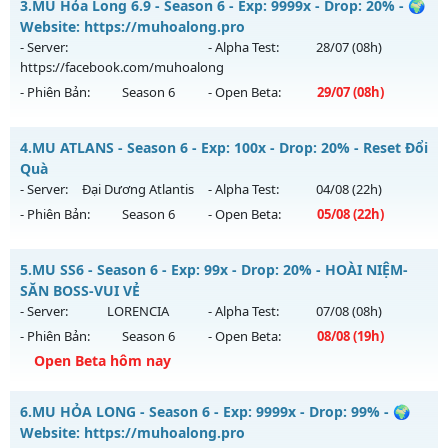
3.
MU Hỏa Long 6.9 - Season 6 - Exp: 9999x - Drop: 20% - 🌍
Antihack: Phoenix 2026
Mu mới ra tháng 08 2026 - Mở máy chủ
DRAGON
vào 10h
Website: https://muhoalong.pro
ngày 09/08/2626
- Server:
- Alpha Test:
28/07
(08h)
https://facebook.com/muhoalong
Exp: 2000x - Drop: 100%
- Phiên Bản:
Season 6
- Open Beta:
29/07
(08h)
Kiểu reset: Reset In Game
Thể loại: Mu Nguyên bản Webzen
MU Hỏa Long 6.9 - 🌍 Website: https://muhoalong.pro
4.
MU ATLANS - Season 6 - Exp: 100x - Drop: 20% - Reset Đổi
Antihack: sharkguard
Mu mới ra tháng 07 2026 - Mở máy chủ
Quà
https://facebook.com/muhoalong
vào 08h ngày
- Server:
Đại Dương Atlantis
- Alpha Test:
04/08
(22h)
29/07/2626
- Phiên Bản:
Season 6
- Open Beta:
05/08
(22h)
Exp: 9999x - Drop: 20%
MU ATLANS - Reset Đổi Quà
Kiểu reset: Non Reset
5.
MU SS6 - Season 6 - Exp: 99x - Drop: 20% - HOÀI NIỆM-
Mu mới ra tháng 08 2026 - Mở máy chủ
Đại Dương Atlantis
SĂN BOSS-VUI VẺ
Thể loại: Mu Nguyên bản Webzen
vào 22h ngày 05/08/2626
- Server:
LORENCIA
- Alpha Test:
07/08
(08h)
Antihack: XShield
- Phiên Bản:
Season 6
- Open Beta:
08/08
(19h)
Exp: 100x - Drop: 20%
Open Beta hôm nay
Kiểu reset: Reset In Game
Thể loại: Mu Nguyên bản Webzen
MU SS6 - HOÀI NIỆM-SĂN BOSS-VUI VẺ
6.
MU HỎA LONG - Season 6 - Exp: 9999x - Drop: 99% - 🌍
Antihack: Shark
Mu mới ra tháng 08 2026 - Mở máy chủ
LORENCIA
vào 19h
Website: https://muhoalong.pro