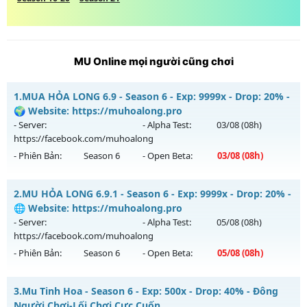
MU Online mọi người cũng chơi
1.
MUA HỎA LONG 6.9 - Season 6 - Exp: 9999x - Drop: 20% -
🌍 Website: https://muhoalong.pro
- Server:
- Alpha Test:
03/08
(08h)
https://facebook.com/muhoalong
- Phiên Bản:
Season 6
- Open Beta:
03/08
(08h)
MUA HỎA LONG 6.9 - 🌍 Website: https://muhoalong.pro
2.
MU HỎA LONG 6.9.1 - Season 6 - Exp: 9999x - Drop: 20% -
Mu mới ra tháng 08 2026 - Mở máy chủ
🌐 Website: https://muhoalong.pro
https://facebook.com/muhoalong
vào 08h ngày
- Server:
- Alpha Test:
05/08
(08h)
03/08/2626
https://facebook.com/muhoalong
- Phiên Bản:
Season 6
- Open Beta:
05/08
(08h)
Exp: 9999x - Drop: 20%
Kiểu reset: Non Reset
MU HỎA LONG 6.9.1 - 🌐 Website: https://muhoalong.pro
3.
Mu Tinh Hoa - Season 6 - Exp: 500x - Drop: 40% - Đông
Thể loại: Mu Nguyên bản Webzen
Mu mới ra tháng 08 2026 - Mở máy chủ
Người Chơi-Lối Chơi Cực Cuốn