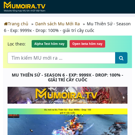
Trang chủ
Danh sách Mu Mới Ra
Mu Thiên Sứ - Season
6 - Exp: 9999x - Drop: 100% - giải trí cầy cuốc
Lọc theo:
Alpha Test hôm nay
Open beta hôm nay
MU THIÊN SỨ - SEASON 6 - EXP: 9999X - DROP: 100% -
GIẢI TRÍ CẦY CUỐC