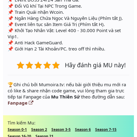
📌 Đổi Vũ khí Tại NPC Trong Game.
📌 Train Quái nhận Wcoin.
📌 Ngân Hàng Chứa Ngọc Và Nguyên Liệu (Phím tắt J).
📌 Event liên tục săn Item Giá Trị (Phím tắt H).
📌 Khởi Tạo Nhân Vật: Level 400 - 30.000 Point và set
Vip1.
📌 Anti Hack GameGuard.
📌 Giới Hạn 2 Tài Khoản/PC. treo off thì nhiều.
Hãy đánh giá MU này!
️🏆Ghi chú bởi Mumoira.tv: nếu bài giới thiệu mu mới ra
có like & share nhận code game, vui lòng tham gia trực
tiếp tại Fanpage của
Mu Thiên Sứ
theo đường dẫn sau:
Fanpage
Tìm kiếm Mu:
Season 0-1
Season 2
Season 3-5
Season 6
Season 7-15
Season 16-20
Season 21