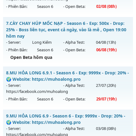
Exp: 9998x - Drop: 90%
- Phiên Bản:
Season 6
- Open Beta:
02/08
(08h)
Kiểu reset: Reset In Game
Thể loại: Mu Custom thêm đồ mới
MU HỎA LONG 6.9 - 🌍 Website: https://muhoalong.pro
7.
CÀY CHAY HÚP MỐC NẠP - Season 6 - Exp: 500x - Drop:
Antihack: Dragon
Mu mới ra tháng 08 2026 - Mở máy chủ
25% - Boss liên tục, event cả ngày, vào là mê , Open 19:00
https://facebook.com/muhoalong
vào 08h ngày
hôm nay
02/08/2626
- Server:
Long Kiếm
- Alpha Test:
04/08
(13h)
- Phiên Bản:
Season 6
- Open Beta:
06/08
(19h)
Exp: 9999x - Drop: 99%
Open Beta hôm qua
Kiểu reset: Non Reset
Thể loại: Mu Nguyên bản Webzen
CÀY CHAY HÚP MỐC NẠP - Boss liên tục, event cả ngày, vào
8.
MU HỎA LONG 6.9.1 - Season 6 - Exp: 9999x - Drop: 20% -
là mê , Open 19:00 hôm nay
Antihack: XShield
🌍 Website: https://muhoalong.pro
Mu mới ra tháng 08 2026 - Mở máy chủ
Long Kiếm
vào 19h
- Server:
- Alpha Test:
27/07
(20h)
ngày 06/08/2626
https://facebook.com/muhoalong
- Phiên Bản:
Season 6
- Open Beta:
29/07
(19h)
Exp: 500x - Drop: 25%
Kiểu reset: Reset In Game
MU HỎA LONG 6.9.1 - 🌍 Website: https://muhoalong.pro
9.
MU HỎA LONG 6.9 - Season 6 - Exp: 9999x - Drop: 20% -
Thể loại: Mu Nguyên bản Webzen
Mu mới ra tháng 07 2026 - Mở máy chủ
🌍 Website: https://muhoalong.pro
Antihack: VIP SHIELD
https://facebook.com/muhoalong
vào 19h ngày
- Server:
- Alpha Test:
03/08
(08h)
29/07/2626
https://facebook.com/muhoalong