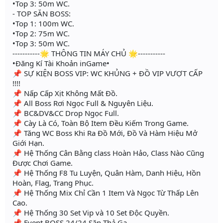
•Top 3: 50m WC.
- TOP SĂN BOSS:
•Top 1: 100m WC.
•Top 2: 75m WC.
•Top 3: 50m WC.
-----------🌟 THÔNG TIN MÁY CHỦ 🌟-----------
•Đăng Kí Tài Khoản inGame•
📌 SỰ KIỆN BOSS VIP: WC KHỦNG + ĐỒ VIP VƯỢT CẤP
!!!!
📌 Nấp Cấp Xịt Không Mất Đồ.
📌 All Boss Rơi Ngọc Full & Nguyên Liệu.
📌 BC&DV&CC Drop Ngọc Full.
📌 Cày Là Có, Toàn Bộ Item Đều Kiếm Trong Game.
📌 Tăng WC Boss Khi Ra Đồ Mới, Đồ Và Hàm Hiệu Mở
Giới Hạn.
📌 Hệ Thống Cân Bằng class Hoàn Hảo, Class Nào Cũng
Được Chơi Game.
📌 Hệ Thống F8 Tu Luyện, Quân Hàm, Danh Hiệu, Hồn
Hoàn, Flag, Trang Phục.
📌 Hệ Thống Mix Chỉ Cần 1 Item Và Ngọc Từ Thấp Lên
Cao.
📌 Hệ Thống 30 Set Vip và 10 Set Độc Quyền.
📌 Event BOSS 24/24 Săn Thả Ga.