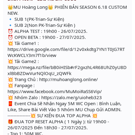
👑MU Hoàng Long👑 PHIÊN BẢN SEASON 6.18 CUSTOM
NEW.
🔹 SUB 1(PK-Trian-Sự Kiện)
🔹 SUB 2(Non PK-Trian-Sự Kiện )
⏰ ALPHA TEST : 19h00 - 26/07/2025.
⏰ OPEN BETA : 19h00 - 27/07/2025.
💥 Tải Game1 :
https://drive.google.com/file/d/12v0xkdtg7YN1T0JG7RT
WcKWCLY3m7f1b/view
💥 Tải Game2 :
https://mega.nz/file/bB0iHISb#rF2gxzhL4R68UhZ0yU8D
xlBbBZDwVurNQlOqU_zQWFk
💥 Trang Chủ : http://muhoanglong.online/
💥 Fanpage :
https://www.facebook.com/MuMoiRaSS6Vip/
💥 Nhóm Zalo : https://zalo.me/g/uioheb323
🧧 Event Chia Sẽ Nhận Ngay 5M WC Open : Bình Luận,
Like, Share Bài Viết Vào 5 Nhóm MU Chụp Gửi ADMIN.
---------------💥 SỰ KIỆN ĐUA TOP ALPHA 💥
🎁 ĐUA TOP RESET ALPHA ( 1 Ngày ): từ 19h00 -
26/07/2025 Đến 18h30 - 27/07/2025.
- Top 1: 50M WC.