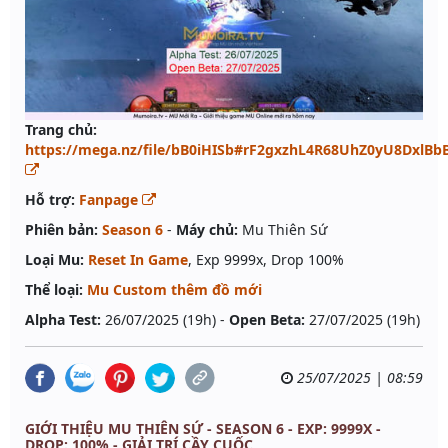
Trang chủ:
https://mega.nz/file/bB0iHISb#rF2gxzhL4R68UhZ0yU8Dxl
Hỗ trợ:
Fanpage
Phiên bản:
Season 6
-
Máy chủ:
Mu Thiên Sứ
Loại Mu:
Reset In Game
, Exp 9999x, Drop 100%
Thể loại:
Mu Custom thêm đồ mới
Alpha Test:
26/07/2025 (19h) -
Open Beta:
27/07/2025 (19h)
25/07/2025 | 08:59
GIỚI THIỆU MU THIÊN SỨ - SEASON 6 - EXP: 9999X -
DROP: 100% - GIẢI TRÍ CẦY CUỐC