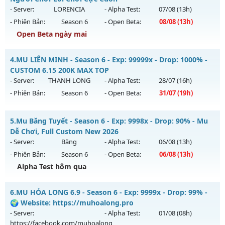
Antihack: XShield
https://facebook.com/muhoalong
vào 08h ngày
- Server:
LORENCIA
- Alpha Test:
07/08
(13h)
05/08/2626
- Phiên Bản:
Season 6
- Open Beta:
08/08
(13h)
Exp: 9999x - Drop: 20%
Open Beta ngày mai
Kiểu reset: Non Reset
Mu Tinh Hoa - Đông Người Chơi-Lối Chơi Cực Cuốn
4.
MU LIÊN MINH - Season 6 - Exp: 99999x - Drop: 1000% -
Thể loại: Mu Nguyên bản Webzen
Mu mới ra tháng 08 2026 - Mở máy chủ
LORENCIA
vào 13h
CUSTOM 6.15 200K MAX TOP
Antihack: XShield
ngày 08/08/2626
- Server:
THANH LONG
- Alpha Test:
28/07
(16h)
- Phiên Bản:
Season 6
- Open Beta:
31/07
(19h)
Exp: 500x - Drop: 40%
Kiểu reset: Reset In Game
MU LIÊN MINH - CUSTOM 6.15 200K MAX TOP
5.
Mu Băng Tuyết - Season 6 - Exp: 9998x - Drop: 90% - Mu
Thể loại: Mu Nguyên bản Webzen
Mu mới ra tháng 07 2026 - Mở máy chủ
THANH LONG
vào
Dễ Chơi, Full Custom New 2026
Antihack: Anti Vip
19h ngày 31/07/2626
- Server:
Băng
- Alpha Test:
06/08
(13h)
- Phiên Bản:
Season 6
- Open Beta:
06/08
(13h)
Exp: 99999x - Drop: 1000%
Alpha Test hôm qua
Kiểu reset: Reset In Game
Thể loại: Mu Custom thêm đồ mới
Mu Băng Tuyết - Mu Dễ Chơi, Full Custom New 2026
6.
MU HỎA LONG 6.9 - Season 6 - Exp: 9999x - Drop: 99% -
Antihack: BDC
Mu mới ra tháng 08 2026 - Mở máy chủ
Băng
vào 13h ngày
🌍 Website: https://muhoalong.pro
06/08/2626
- Server:
- Alpha Test:
01/08
(08h)
https://facebook.com/muhoalong