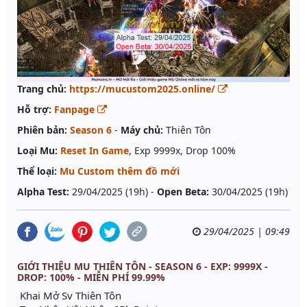
Trang chủ:
https://mucustom2025.online/
Hỗ trợ:
Fanpage
Phiên bản:
Season 6
-
Máy chủ:
Thiên Tôn
Loại Mu:
Reset In Game
, Exp 9999x, Drop 100%
Thể loại:
Mu Custom thêm đồ mới
Alpha Test:
29/04/2025 (19h) -
Open Beta:
30/04/2025 (19h)
29/04/2025 | 09:49
GIỚI THIỆU MU THIÊN TÔN - SEASON 6 - EXP: 9999X -
DROP: 100% - MIỄN PHÍ 99.99%
Khai Mở Sv Thiên Tôn