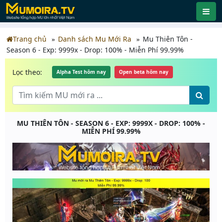
Trang chủ
Danh sách Mu Mới Ra
Mu Thiên Tôn -
Season 6 - Exp: 9999x - Drop: 100% - Miễn Phí 99.99%
Lọc theo:
Alpha Test hôm nay
Open beta hôm nay
MU THIÊN TÔN - SEASON 6 - EXP: 9999X - DROP: 100% -
MIỄN PHÍ 99.99%