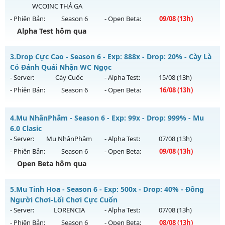
WCOINC THẢ GA
Exp: 99999x - Drop: 20%
- Phiên Bản:
Season 6
- Open Beta:
09/08
(13h)
Kiểu reset: Non Reset
Alpha Test hôm qua
Thể loại: Mu Nguyên bản Webzen
ĐUA TOP NHẬN MỐC NẠP - TẶNG SET 400 FULL THẦN+3M
Antihack: XShield
3.
Drop Cực Cao - Season 6 - Exp: 888x - Drop: 20% - Cày Là
WC FREE
Có Đánh Quái Nhận WC Ngọc
Mu mới ra tháng 08 2026 - Mở máy chủ
BOSS 24/7 SĂN
- Server:
Cày Cuốc
- Alpha Test:
15/08
(13h)
WCOINC THẢ GA
vào 13h ngày 09/08/2626
- Phiên Bản:
Season 6
- Open Beta:
16/08
(13h)
Exp: 9999x - Drop: 80%
Drop Cực Cao - Cày Là Có Đánh Quái Nhận WC Ngọc
Kiểu reset: Reset In Game
4.
Mu NhânPhâm - Season 6 - Exp: 99x - Drop: 999% - Mu
Mu mới ra tháng 08 2026 - Mở máy chủ
Cày Cuốc
vào 13h
6.0 Clasic
Thể loại: Mu Nguyên bản Webzen
ngày 16/08/2626
- Server:
Mu NhânPhâm
- Alpha Test:
07/08
(13h)
Antihack: KHÔNG THỂ HACK
- Phiên Bản:
Season 6
- Open Beta:
09/08
(13h)
Exp: 888x - Drop: 20%
Open Beta hôm qua
Kiểu reset: Non Reset
Thể loại: Mu Nguyên bản Webzen
Mu NhânPhâm - Mu 6.0 Clasic
5.
Mu Tinh Hoa - Season 6 - Exp: 500x - Drop: 40% - Đông
Antihack: Game Guard
Mu mới ra tháng 08 2026 - Mở máy chủ
Mu NhânPhâm
vào
Người Chơi-Lối Chơi Cực Cuốn
13h ngày 09/08/2626
- Server:
LORENCIA
- Alpha Test:
07/08
(13h)
- Phiên Bản:
Season 6
- Open Beta:
08/08
(13h)
Exp: 99x - Drop: 999%