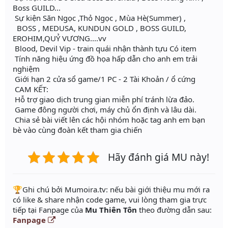
Boss GUILD...
Sự kiện Săn Ngọc ,Thỏ Ngọc , Mùa Hè(Summer) ,
BOSS , MEDUSA, KUNDUN GOLD , BOSS GUILD,
EROHIM,QUỶ VƯƠNG....vv
Blood, Devil Vip - train quái nhận thành tựu Có item
Tính năng hiệu ứng đồ họa hấp dẫn cho anh em trải
nghiệm
Giới hạn 2 cửa sổ game/1 PC - 2 Tài Khoản / ổ cứng
CAM KẾT:
Hỗ trợ giao dịch trung gian miễn phí tránh lừa đảo.
Game đông người chơi, máy chủ ổn định và lâu dài.
Chia sẻ bài viết lên các hội nhóm hoặc tag anh em bạn
bè vào cùng đoàn kết tham gia chiến
Hãy đánh giá MU này!
️🏆Ghi chú bởi Mumoira.tv: nếu bài giới thiệu mu mới ra
có like & share nhận code game, vui lòng tham gia trực
tiếp tại Fanpage của
Mu Thiên Tôn
theo đường dẫn sau:
Fanpage