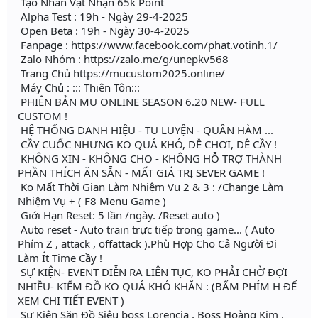
Tạo Nhân Vật Nhận 65k Point
Alpha Test : 19h - Ngày 29-4-2025
Open Beta : 19h - Ngày 30-4-2025
Fanpage : https://www.facebook.com/phat.votinh.1/
Zalo Nhóm : https://zalo.me/g/unepkv568
Trang Chủ https://mucustom2025.online/
Máy Chủ : ::: Thiên Tôn:::
PHIÊN BẢN MU ONLINE SEASON 6.20 NEW- FULL
CUSTOM !
HỆ THỐNG DANH HIỆU - TU LUYỆN - QUÂN HÀM ...
CẦY CUỐC NHƯNG KO QUÁ KHÓ, DỄ CHƠI, DỄ CẦY !
KHÔNG XIN - KHÔNG CHO - KHÔNG HỖ TRỢ THÀNH
PHẦN THÍCH ĂN SẴN - MẤT GIÁ TRỊ SEVER GAME !
Ko Mất Thời Gian Làm Nhiệm Vụ 2 & 3 : /Change Làm
Nhiệm Vụ + ( F8 Menu Game )
Giới Hạn Reset: 5 lần /ngày. /Reset auto )
Auto reset - Auto train trực tiếp trong game... ( Auto
Phím Z , attack , offattack ).Phù Hợp Cho Cả Người Đi
Làm Ít Time Cầy !
SỰ KIỆN- EVENT DIỄN RA LIÊN TỤC, KO PHẢI CHỜ ĐỢI
NHIỀU- KIẾM ĐỒ KO QUÁ KHÓ KHĂN : (BẤM PHÍM H ĐỂ
XEM CHI TIẾT EVENT )
Sự Kiện Săn Đồ Siêu boss Lorencia , Boss Hoàng Kim ,