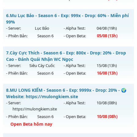
Kiểu reset: Reset In Game
Mu Tinh Hoa - Đông Người Chơi-Lối Chơi Cực Cuốn
6.
Mu Lục Bảo - Season 6 - Exp: 999x - Drop: 60% - Miễn phí
Thể loại: Mu Nguyên bản Webzen
Mu mới ra tháng 08 2026 - Mở máy chủ
LORENCIA
vào 13h
99%
Antihack: goldshield💥
ngày 08/08/2626
- Server:
Lục Bảo
- Alpha Test:
04/08
(19h)
- Phiên Bản:
Season 6
- Open Beta:
05/08
(13h)
Exp: 500x - Drop: 40%
Kiểu reset: Reset In Game
Mu Lục Bảo - Miễn phí 99%
7.
Cày Cực Thích - Season 6 - Exp: 800x - Drop: 20% - Drop
Thể loại: Mu Nguyên bản Webzen
Mu mới ra tháng 08 2026 - Mở máy chủ
Lục Bảo
vào 13h
Cao - Đánh Quái Nhận WC Ngọc
Antihack: Anti Vip
ngày 05/08/2626
- Server:
Siêu Cày Cuốc
- Alpha Test:
15/08
(13h)
- Phiên Bản:
Season 6
- Open Beta:
16/08
(13h)
Exp: 999x - Drop: 60%
Kiểu reset: Non Reset
Cày Cực Thích - Drop Cao - Đánh Quái Nhận WC Ngọc
8.
MU LONG KIẾM - Season 6 - Exp: 9999x - Drop: 20% - 🌍
Thể loại: Mu Custom thêm đồ mới
Mu mới ra tháng 08 2026 - Mở máy chủ
Siêu Cày Cuốc
vào
Website: https://mulongkiem.site
Antihack: SharkAnti
13h ngày 16/08/2626
- Server:
- Alpha Test:
10/08
(08h)
https://mulongkiem.site
Exp: 800x - Drop: 20%
- Phiên Bản:
Season 6
- Open Beta:
10/08
(08h)
Kiểu reset: Reset In Game
Open Beta hôm nay
Thể loại: Mu Nguyên bản Webzen
MU LONG KIẾM - 🌍 Website: https://mulongkiem.site