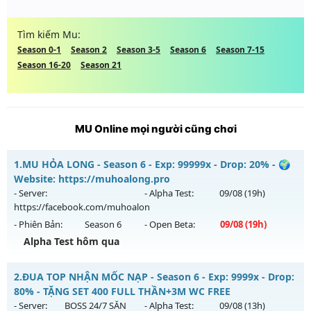
Tìm kiếm Mu:
Season 0-1
Season 2
Season 3-5
Season 6
Season 7-15
Season 16-20
Season 21
MU Online mọi người cũng chơi
1.
MU HỎA LONG - Season 6 - Exp: 99999x - Drop: 20% - 🌍
Website: https://muhoalong.pro
- Server:
- Alpha Test:
09/08
(19h)
https://facebook.com/muhoalon
- Phiên Bản:
Season 6
- Open Beta:
09/08
(19h)
Alpha Test hôm qua
MU HỎA LONG - 🌍 Website: https://muhoalong.pro
2.
ĐUA TOP NHẬN MỐC NẠP - Season 6 - Exp: 9999x - Drop:
Mu mới ra tháng 08 2026 - Mở máy chủ
80% - TẶNG SET 400 FULL THẦN+3M WC FREE
https://facebook.com/muhoalon
vào 19h ngày 09/08/2626
- Server:
BOSS 24/7 SĂN
- Alpha Test:
09/08
(13h)