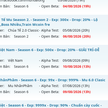
://facebook.com/muhoalong
03/08
/2026
(19h)
hack: VIP SHIELD
ên Bản:
Season 6
- Open Beta:
04/08
/2026
(19h)
: 50x - Drop: 100%
ểu reset: Reset In Game
ỎA LONG 6.9 - 🌍 Website: https://muhoalong.pro
Tể Mu Season 2. - Season 2 - Exp: 300x - Drop: 20% - Lộ
ể loại: Mu Nguyên bản Webzen
h,Boss Nhiều,Train Wcoin fre
ới ra tháng 08 2026 - Mở máy chủ
https://facebook.com
er:
Chúa Tể 2.0 Classic
- Alpha Test:
05/08
/2026
(20h)
tihack: Gameguard
 04/08/2626
ên Bản:
Season 2
- Open Beta:
06/08
/2026
(20h)
9999x - Drop: 20%
úa Tể Mu Season 2. - Lộ trình,Boss Nhiều,Train Wcoin fre
ệt Nam - Season 6 - Exp: 500x - Drop: 20% - GIẢI TRÍ-DỄ
reset: Non Reset
I
 mới ra tháng 08 2026 - Mở máy chủ
Chúa Tể 2.0 Classic
và
loại: Mu Nguyên bản Webzen
er:
Việt Nam
- Alpha Test:
09/08
/2026
(09h)
/08/2626
ên Bản:
Season 6
- Open Beta:
10/08
/2026
(13h)
ack: XShield
p: 300x - Drop: 20%
 Việt Nam - GIẢI TRÍ-DỄ CHƠI
hânPhâm - Season 6 - Exp: 99x - Drop: 999% - Mu 6.0 Clasic
ểu reset: Reset In Game
er:
Mu NhânPhâm
- Alpha Test:
07/08
/2026
(13h)
 mới ra tháng 08 2026 - Mở máy chủ
Việt Nam
vào 13h ng
ể loại: Mu Nguyên bản Webzen
ên Bản:
Season 6
- Open Beta:
09/08
/2026
(13h)
p: 500x - Drop: 20%
tihack: antihack
u NhânPhâm - Mu 6.0 Clasic
ệt - Season 6 - Exp: 9999x - Drop: 90% - Chuẩn cày cuốc -
ểu reset: Reset In Game