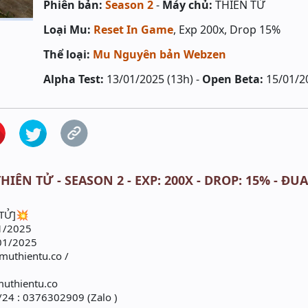
Phiên bản:
Season 2
-
Máy chủ:
THIÊN TỬ
Loại Mu:
Reset In Game
, Exp 200x, Drop 15%
Thể loại:
Mu Nguyên bản Webzen
Alpha Test:
13/01/2025 (13h) -
Open Beta:
15/01/2
HIÊN TỬ - SEASON 2 - EXP: 200X - DROP: 15% - Đ
 TỬ]💥
1/2025
01/2025
/muthientu.co /
muthientu.co
/24 : 0376302909 (Zalo )