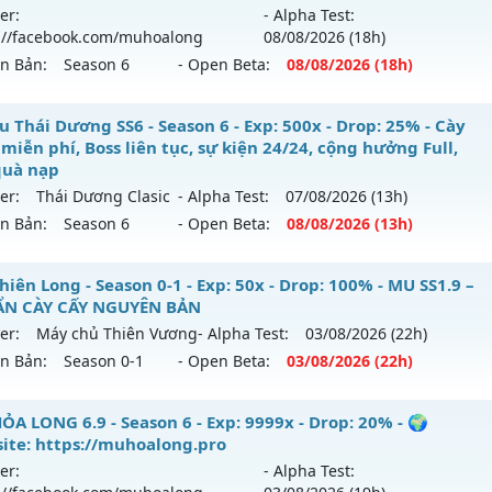
loại: Mu Nguyên bản Webzen
er:
- Alpha Test:
 mới ra tháng 08 2026 - Mở máy chủ
Long Kiếm
vào 19h ng
://facebook.com/muhoalong
08/08
/2026
(18h)
ack: Xshiel
ên Bản:
Season 6
- Open Beta:
08/08
/2026
(18h)
p: 500x - Drop: 25%
ểu reset: Reset In Game
ỎA LONG 6.9 - 🌍 Website: https://muhoalong.pro
u Thái Dương SS6 - Season 6 - Exp: 500x - Drop: 25% - Cày
ể loại: Mu Nguyên bản Webzen
miễn phí, Boss liên tục, sự kiện 24/24, cộng hưởng Full,
ới ra tháng 08 2026 - Mở máy chủ
https://facebook.com
quà nạp
tihack: VIP SHIELD
 08/08/2626
er:
Thái Dương Clasic
- Alpha Test:
07/08
/2026
(13h)
ên Bản:
Season 6
- Open Beta:
08/08
/2026
(13h)
9999x - Drop: 99%
reset: Non Reset
u Thái Dương SS6 - Cày cuốc miễn phí, Boss liên tục, sự ki
iên Long - Season 0-1 - Exp: 50x - Drop: 100% - MU SS1.9 –
loại: Mu Nguyên bản Webzen
 cày quà nạp
N CÀY CẤY NGUYÊN BẢN
er:
Máy chủ Thiên Vương
- Alpha Test:
03/08
/2026
(22h)
ack: XShield
ới ra tháng 08 2026 - Mở máy chủ
Thái Dương Clasic
vào 1
ên Bản:
Season 0-1
- Open Beta:
03/08
/2026
(22h)
500x - Drop: 25%
 Thiên Long - MU SS1.9 –CHUẨN CÀY CẤY NGUYÊN BẢN
ỎA LONG 6.9 - Season 6 - Exp: 9999x - Drop: 20% - 🌍
 reset: Reset In Game
ite: https://muhoalong.pro
 mới ra tháng 08 2026 - Mở máy chủ
Máy chủ Thiên Vươn
loại: Mu Nguyên bản Webzen
er:
- Alpha Test:
/08/2626