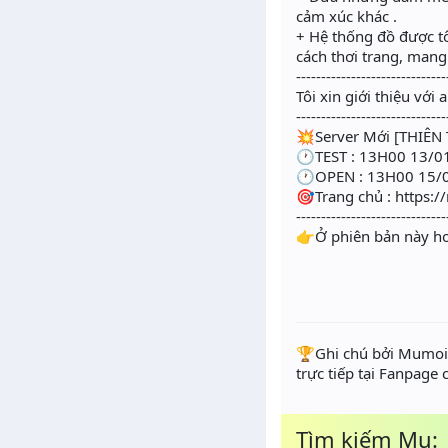
cảm xúc khác .
+ Hệ thống đồ được tô
cách thơi trang, mang
------------------------------
Tôi xin giới thiệu với
------------------------------
💥Server Mới [THIÊN
🕐TEST : 13H00 13/0
🕐OPEN : 13H00 15/
🎯Trang chủ : https:/
------------------------------
👉Ở phiên bản này ho
️🏆Ghi chú bởi Mumoir
trực tiếp tại Fanpage
Tìm kiếm Mu: