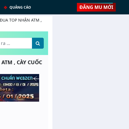
ĐĂNG MU MỚI
QUẢNG CÁO
 - ĐUA TOP NHẬN ATM ,
 ATM , CÀY CUỐC