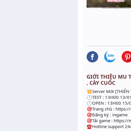
GIỚI THIỆU MU T
, CÀY CUỐC
💥Server Mới [THIÊN
🕐TEST : 13H00 13/0
🕐OPEN : 13H00 15/
🎯Trang chủ : https:/
🎯Đăng ký : ingame
🎯Tải game : https://
☎️Hotline support 24