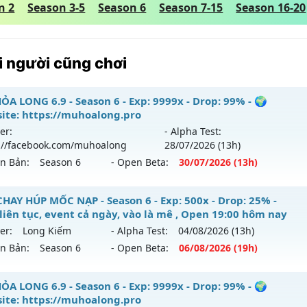
n 2
Season 3-5
Season 6
Season 7-15
Season 16-20
 người cũng chơi
ỎA LONG 6.9 - Season 6 - Exp: 9999x - Drop: 99% - 🌍
ite: https://muhoalong.pro
er:
- Alpha Test:
://facebook.com/muhoalong
28/07
/2026
(13h)
ên Bản:
Season 6
- Open Beta:
30/07
/2026
(13h)
ỎA LONG 6.9 - 🌍 Website: https://muhoalong.pro
CHAY HÚP MỐC NẠP - Season 6 - Exp: 500x - Drop: 25% -
 liên tục, event cả ngày, vào là mê , Open 19:00 hôm nay
ới ra tháng 07 2026 - Mở máy chủ
https://facebook.com
er:
Long Kiếm
- Alpha Test:
04/08
/2026
(13h)
 30/07/2626
ên Bản:
Season 6
- Open Beta:
06/08
/2026
(19h)
9999x - Drop: 99%
Y CHAY HÚP MỐC NẠP - Boss liên tục, event cả ngày, vào là
ỎA LONG 6.9 - Season 6 - Exp: 9999x - Drop: 99% - 🌍
reset: Non Reset
y
ite: https://muhoalong.pro