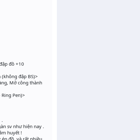
 đập đồ +10
n (không đập BS)>
Vàng, Mở công thành
 Ring Pen)>
 .
àn sv như hiện nay .
tâm huyết !
ép đồ, và rất nhiều