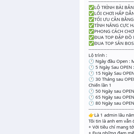
------------------------------
✅LỘ TRÌNH BÀI BẢN
✅LỐI CHƠI HẤP DẪN
✅TỐI ƯU CÂN BẰNG
✅TÍNH NĂNG CỰC H
✅PHONG CÁCH CHƠI
✅ĐUA TOP ĐẬP ĐỒ
✅ĐUA TOP SĂN BOS
------------------------------
Lộ trình :
🕐 Ngày đầu Open : M
🕐 5 Ngày Sau OPEN 
🕐 15 Ngày Sau OPEN 
🕐 30 Tháng sau OPEN
Chiến lần 1
🕐 50 Ngày sau OPEN 
🕐 65 Ngày sau OPEN
🕐 80 Ngày sau OPEN
------------------------------
👉Là 1 admin lâu năm
Tôi tin là anh em vẫn
+ Với tiêu chí mang t
+ Đưa những đam mê kỉ