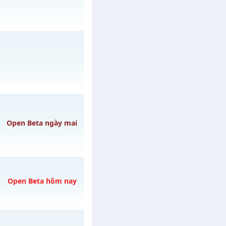
/muhoalong
vào 19h
o 20h ngày
Open Beta ngày mai
Open Beta hôm nay
ày 10/08/2626