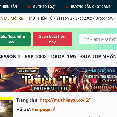
PHIÊN BẢN
MU THEO LOẠI
HƯỚNG DẪN CHƠI GAME
ch Mu Mới Ra
MU THIÊN TỬ - Season 2 - Exp: 200x - Drop: 15%
lpha Test hôm
Open beta hôm
nay
nay
SEASON 2 - EXP: 200X - DROP: 15% - ĐUA TOP NHẬN
Trang chủ:
http://muthientu.co/
Hỗ trợ:
Fanpage