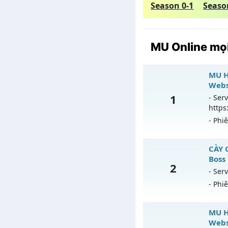
Season 0-1
Seaso
MU Online mọi
MU H
Webs
1
- Serv
https
- Phi
MU H
CÀY 
Boss
2
Mu m
- Serv
ngày
- Phi
Exp: 
CÀ
MU H
Kiểu 
na
Webs