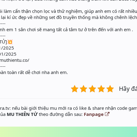
i làm cẩn thận chọn lọc và thử nghiệm, giúp anh em có rất nhiề
 lại kí ức đẹp về những set đồ truyền thống mà không chênh lệc
----
 anh em 1 sân chơi sẽ mang tất cả tâm tư ở trên đến với anh em .
----
 TỬ]💥
1/2025
01/2025
/muthientu.co/
----
àn toàn rất dễ chơi nha anh em.
Hãy đ
a.tv: nếu bài giới thiệu mu mới ra có like & share nhận code gam
 của
MU THIÊN TỬ
theo đường dẫn sau:
Fanpage