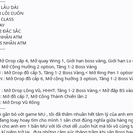
----
 LÂU DÀI
 LÔI CUỐN
 CLASS
AY
 ĐẶC SẮC
 NHẬN ATM
S NHẬN ATM
----
ở Drop cấp 4, Mở quay Wing 1, Giới hạn boss vàng, Giới hạn Lv
: Mở Cộng Hưởng 2 option, Tăng 1-2 Boss Vàng
: Mở Drop đồ cấp 5, Tăng 1-2 Boss Vàng,< Mở Ring Pen 1 optio
 : Mở Drop đồ cấp 6, Mở cộng hưởng 3 option, Tăng 1-2 Boss 
: Mở Drop Lông Vũ, HHHT. Tăng 1-2 Boss Vàng,< Mở đập BS vào
: Mở đồ cấp 7, Mở Công Thành Chiến lần 2
: Mở Drop Vũ Rồng
----
 gắn bó với game MU , tôi đã thấm nhuần hết tâm lý của anh em
 đang loay hoay tìm cho mình 1 sân chơi đúng nghĩa giữa hàng ng
ới cho anh em 1 bản MU với lối chơi dễ ,cuốn hút mà tôi vô cùng 
 niệm trở lại , đưa những cảm xúc thăng trầm khi săn Boss hay 