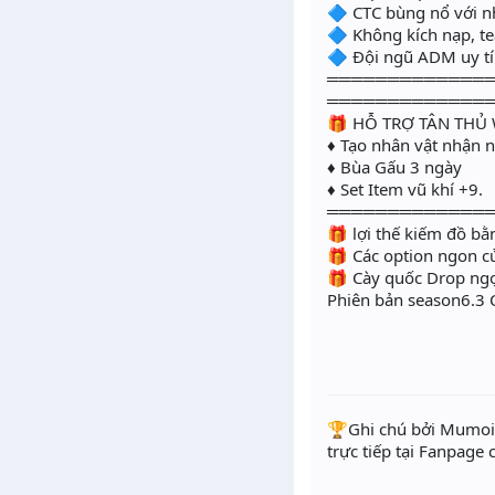
🔷 CTC bùng nổ với 
🔷 Không kích nạp, 
🔷 Đội ngũ ADM uy tí
═════════════
═════════════
🎁 HỖ TRỢ TÂN THỦ 
♦ Tạo nhân vật nhận 
♦ Bùa Gấu 3 ngày
♦ Set Item vũ khí +9.
═════════════
🎁 lợi thế kiếm đồ 
🎁 Các option ngon củ
🎁 Cày quốc Drop ngo
Phiên bản season6.3 Clas
️🏆Ghi chú bởi Mumoir
trực tiếp tại Fanpage