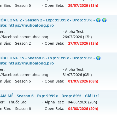
p: 200x - Drop: 20%
ên Bản:
Season 6
- Open Beta:
29/07
/2026
(13h)
ểu reset: Reset In Game
hể loại: Mu Nguyên bản Webzen
ỎA LONG 6.9.1 - 🌍 Website: https://muhoalong.pro
ỎA LONG 2 - Season 2 - Exp: 99999x - Drop: 99% - 🌍 🌍
ite: https://muhoalong.pro
ntihack: GameGuard
ới ra tháng 07 2026 - Mở máy chủ
https://facebook.com
er:
- Alpha Test:
 29/07/2626
://facebook.com/muhoalong
26/07
/2026
(13h)
ên Bản:
Season 2
- Open Beta:
27/07
/2026
(13h)
9999x - Drop: 20%
reset: Non Reset
ỎA LONG 2 - 🌍 🌍Website: https://muhoalong.pro
ỎA LONG 15 - Season 6 - Exp: 9999x - Drop: 99% - 🌍
loại: Mu Nguyên bản Webzen
ite: https://muhoalong.pro
ới ra tháng 07 2026 - Mở máy chủ
https://facebook.com
er:
- Alpha Test:
ack: Xshiel
 27/07/2626
://facebook.com/muhoalong
31/07
/2026
(08h)
ên Bản:
Season 6
- Open Beta:
01/07
/2026
(08h)
 99999x - Drop: 99%
reset: Non Reset
ỎA LONG 15 - 🌍 Website: https://muhoalong.pro
M MÊ - Season 6 - Exp: 9999x - Drop: 89% - Giải trí
loại: Mu Nguyên bản Webzen
er:
Thuốc Lào
- Alpha Test:
04/08
/2026
(20h)
ới ra tháng 07 2026 - Mở máy chủ
https://facebook.com
ên Bản:
Season 6
- Open Beta:
04/08
/2026
(20h)
ack: Xshiel
 01/07/2626