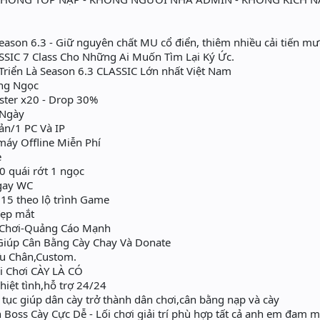
eason 6.3 - Giữ nguyên chất MU cổ điển, thiêm nhiều cải tiến m
SSIC 7 Class Cho Những Ai Muốn Tìm Lại Ký Ức.
riển Là Season 6.3 CLASSIC Lớn nhất Việt Nam
ng Ngọc
ster x20 - Drop 30%
/Ngày
ản/1 PC Và IP
máy Offline Miễn Phí
e
 quái rớt 1 ngọc
gay WC
15 theo lộ trình Game
đẹp mắt
 Chơi-Quảng Cáo Mạnh
Giúp Cân Bằng Cày Chay Và Donate
u Chân,Custom.
i Chơi CÀY LÀ CÓ
iệt tình,hỗ trợ 24/24
n tục giúp dân cày trở thành dân chơi,cân bằng nạp và cày
 Boss Cày Cực Dễ - Lối chơi giải trí phù hợp tất cả anh em đam 