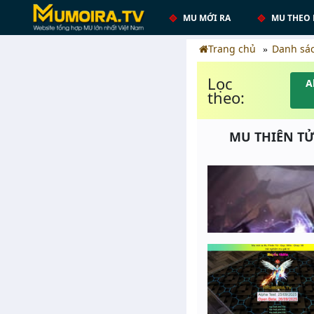
MU MỚI RA
MU THEO 
Trang chủ
Danh sá
Lọc
A
theo:
MU THIÊN TỬ 