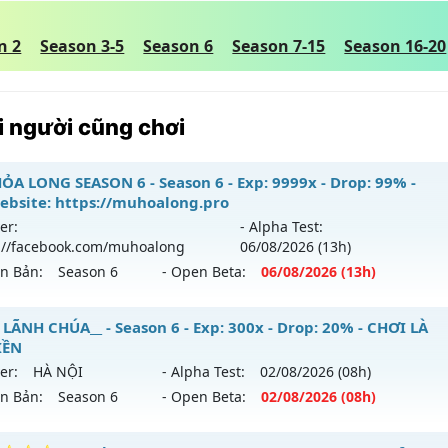
n 2
Season 3-5
Season 6
Season 7-15
Season 16-20
 người cũng chơi
ỎA LONG SEASON 6 - Season 6 - Exp: 9999x - Drop: 99% -
ebsite: https://muhoalong.pro
er:
- Alpha Test:
://facebook.com/muhoalong
06/08
/2026
(13h)
ên Bản:
Season 6
- Open Beta:
06/08
/2026
(13h)
ỎA LONG SEASON 6 - 🌐 Website: https://muhoalong.pro
 LÃNH CHÚA__ - Season 6 - Exp: 300x - Drop: 20% - CHƠI LÀ
IỀN
ới ra tháng 08 2026 - Mở máy chủ
https://facebook.com
er:
HÀ NỘI
- Alpha Test:
02/08
/2026
(08h)
 06/08/2626
ên Bản:
Season 6
- Open Beta:
02/08
/2026
(08h)
9999x - Drop: 99%