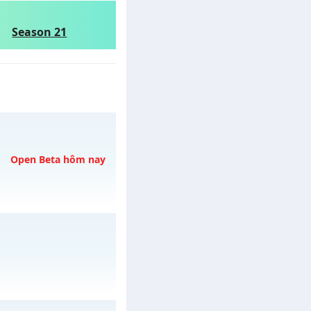
Season 21
Open Beta hôm nay
/muhoalong
vào 13h