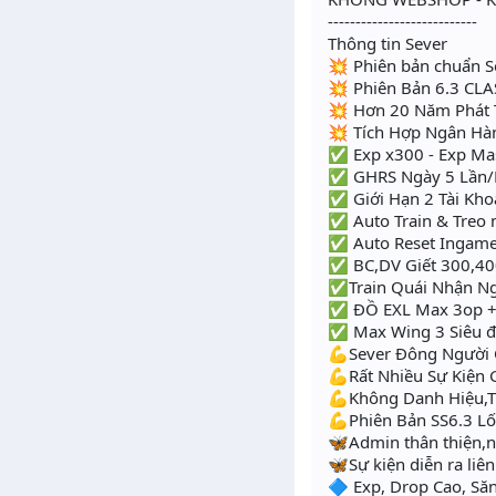
---------------------------
Thông tin Sever
💥 Phiên bản chuẩn S
💥 Phiên Bản 6.3 CLA
💥 Hơn 20 Năm Phát T
💥 Tích Hợp Ngân Hà
✅ Exp x300 - Exp Ma
✅ GHRS Ngày 5 Lần
✅ Giới Hạn 2 Tài Kho
✅ Auto Train & Treo 
✅ Auto Reset Ingam
✅ BC,DV Giết 300,400
✅Train Quái Nhận N
✅ ĐỒ EXL Max 3op +
✅ Max Wing 3 Siêu 
💪Sever Đông Người
💪Rất Nhiều Sự Kiện 
💪Không Danh Hiệu,T
💪Phiên Bản SS6.3 Lố
🦋Admin thân thiện,nh
🦋Sự kiện diễn ra liê
🔷 Exp, Drop Cao, Săn