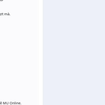
ượt mà.
mê MU Online.