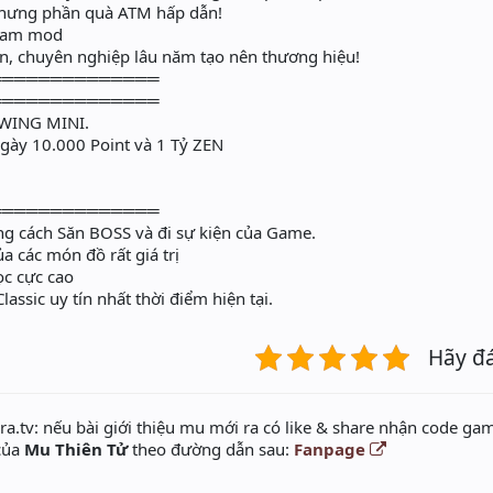
nhưng phần quà ATM hấp dẫn!
team mod
n, chuyên nghiệp lâu năm tạo nên thương hiệu!
══════════════
══════════════
WING MINI.
ngày 10.000 Point và 1 Tỷ ZEN
══════════════
bằng cách Săn BOSS và đi sự kiện của Game.
a các món đồ rất giá trị
̣c cực cao
sic uy tín nhất thời điểm hiện tại.
Hãy đ
a.tv: nếu bài giới thiệu mu mới ra có like & share nhận code gam
 của
Mu Thiên Tử
theo đường dẫn sau:
Fanpage