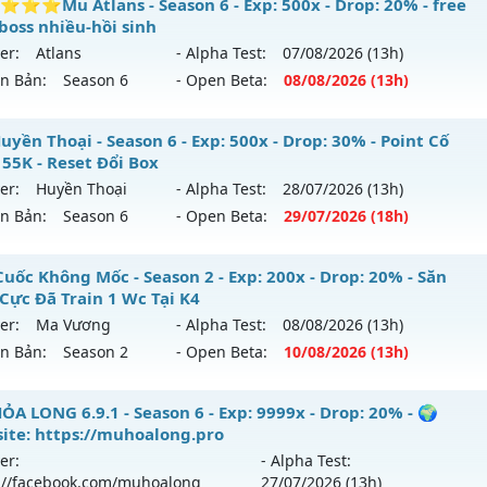
_MU LÃNH CHÚA__ - CHƠI LÀ NGHIỀN
⭐Mu Atlans - Season 6 - Exp: 500x - Drop: 20% - free
reset: Non Reset
boss nhiều-hồi sinh
 mới ra tháng 08 2026 - Mở máy chủ
HÀ NỘI
vào 08h ngày
loại: Mu Nguyên bản Webzen
er:
Atlans
- Alpha Test:
07/08
/2026
(13h)
ên Bản:
Season 6
- Open Beta:
08/08
/2026
(13h)
p: 300x - Drop: 20%
ack: XShield
ểu reset: Reset In Game
⭐⭐⭐⭐Mu Atlans - free 99%,boss nhiều-hồi sinh
yền Thoại - Season 6 - Exp: 500x - Drop: 30% - Point Cố
hể loại: Mu Nguyên bản Webzen
 55K - Reset Đổi Box
 mới ra tháng 08 2026 - Mở máy chủ
Atlans
vào 13h ngày 
er:
Huyền Thoại
- Alpha Test:
28/07
/2026
(13h)
tihack: GoldShield
ên Bản:
Season 6
- Open Beta:
29/07
/2026
(18h)
p: 500x - Drop: 20%
ểu reset: Reset In Game
 Huyền Thoại - Point Cố Định 55K - Reset Đổi Box
Cuốc Không Mốc - Season 2 - Exp: 200x - Drop: 20% - Săn
hể loại: Mu Nguyên bản Webzen
 Cực Đã Train 1 Wc Tại K4
 mới ra tháng 07 2026 - Mở máy chủ
Huyền Thoại
vào 18h
er:
Ma Vương
- Alpha Test:
08/08
/2026
(13h)
tihack: chống hack 99%
ên Bản:
Season 2
- Open Beta:
10/08
/2026
(13h)
p: 500x - Drop: 30%
ểu reset: Reset In Game
y Cuốc Không Mốc - Săn Boss Cực Đã Train 1 Wc Tại K4
ỎA LONG 6.9.1 - Season 6 - Exp: 9999x - Drop: 20% - 🌍
hể loại: Mu Nguyên bản Webzen
ite: https://muhoalong.pro
 mới ra tháng 08 2026 - Mở máy chủ
Ma Vương
vào 13h n
er:
- Alpha Test:
tihack: Anti Vip Chống hack tuyệt đối
://facebook.com/muhoalong
27/07
/2026
(13h)