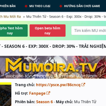
PHIÊN BẢN
MU THEO LOẠI
HƯỚNG DẪN CHƠI GAME
ch Mu Mới Ra
Mu Thiên Tử - Season 6 - Exp: 300x - Drop: 30% - t
lpha Test hôm
Open beta hôm
nay
nay
- SEASON 6 - EXP: 300X - DROP: 30% - TRẢI NGHIỆ
Trang chủ:
https://psce.pw/86cncq
Hỗ trợ:
Fanpage
Phiên bản:
Season 6
-
Máy chủ:
Mu Thiên Tử