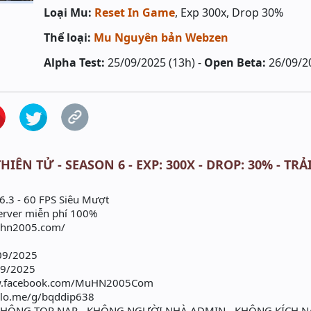
Loại Mu:
Reset In Game
, Exp 300x, Drop 30%
Thể loại:
Mu Nguyên bản Webzen
Alpha Test:
25/09/2025 (13h) -
Open Beta:
26/09/2
HIÊN TỬ - SEASON 6 - EXP: 300X - DROP: 30% - T
.3 - 60 FPS Siêu Mượt
Server miễn phí 100%
muhn2005.com/
/09/2025
9/2025
ww.facebook.com/MuHN2005Com
zalo.me/g/bqddip638
HÔNG TOP NẠP - KHÔNG NGƯỜI NHÀ ADMIN - KHÔNG KÍCH N