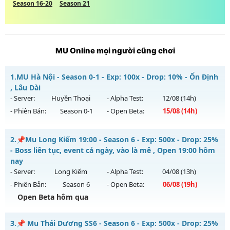
Season 16-20
Season 21
MU Online mọi người cũng chơi
1.
MU Hà Nội - Season 0-1 - Exp: 100x - Drop: 10% - Ổn Định
, Lâu Dài
- Server:
Huyền Thoại
- Alpha Test:
12/08
(14h)
- Phiên Bản:
Season 0-1
- Open Beta:
15/08
(14h)
MU Hà Nội - Ổn Định , Lâu Dài
2.
📌Mu Long Kiếm 19:00 - Season 6 - Exp: 500x - Drop: 25%
Mu mới ra tháng 08 2026 - Mở máy chủ
Huyền Thoại
vào
- Boss liên tục, event cả ngày, vào là mê , Open 19:00 hôm
14h ngày 15/08/2626
nay
- Server:
Long Kiếm
- Alpha Test:
04/08
(13h)
Exp: 100x - Drop: 10%
- Phiên Bản:
Season 6
- Open Beta:
06/08
(19h)
Kiểu reset: Reset In Game
Open Beta hôm qua
Thể loại: Mu Nguyên bản Webzen
📌Mu Long Kiếm 19:00 - Boss liên tục, event cả ngày, vào là
Antihack: ICM
3.
📌 Mu Thái Dương SS6 - Season 6 - Exp: 500x - Drop: 25%
mê , Open 19:00 hôm nay