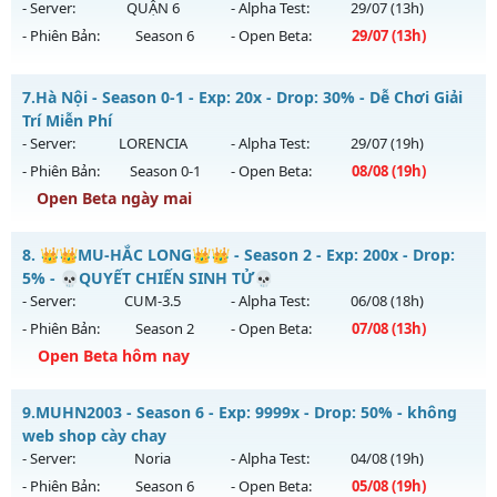
Antihack: SharkGaurd
ngày 15/08/2626
- Server:
QUẬN 6
- Alpha Test:
29/07
(13h)
- Phiên Bản:
Season 6
- Open Beta:
29/07
(13h)
Exp: 40x - Drop: 30%
Kiểu reset: Reset In Game
__MU SÀI GÒN__ - LÂU DÀI, CHƠI LÀ NGHIỀN
7.
Hà Nội - Season 0-1 - Exp: 20x - Drop: 30% - Dễ Chơi Giải
Thể loại: Mu Nguyên bản Webzen
Mu mới ra tháng 07 2026 - Mở máy chủ
QUẬN 6
vào 13h
Trí Miễn Phí
Antihack: Mega-Anti
ngày 29/07/2626
- Server:
LORENCIA
- Alpha Test:
29/07
(19h)
- Phiên Bản:
Season 0-1
- Open Beta:
08/08
(19h)
Exp: 200x - Drop: 20%
Open Beta ngày mai
Kiểu reset: Reset In Game
Thể loại: Mu Nguyên bản Webzen
Hà Nội - Dễ Chơi Giải Trí Miễn Phí
8.
👑👑MU-HẮC LONG👑👑 - Season 2 - Exp: 200x - Drop:
Antihack: AntiShark
Mu mới ra tháng 08 2026 - Mở máy chủ
LORENCIA
vào 19h
5% - 💀QUYẾT CHIẾN SINH TỬ💀
ngày 08/08/2626
- Server:
CUM-3.5
- Alpha Test:
06/08
(18h)
- Phiên Bản:
Season 2
- Open Beta:
07/08
(13h)
Exp: 20x - Drop: 30%
Open Beta hôm nay
Kiểu reset: Reset In Game
Thể loại: Mu Nguyên bản Webzen
👑👑MU-HẮC LONG👑👑 - 💀QUYẾT CHIẾN SINH TỬ💀
9.
MUHN2003 - Season 6 - Exp: 9999x - Drop: 50% - không
Antihack: gold
Mu mới ra tháng 08 2026 - Mở máy chủ
CUM-3.5
vào 13h
web shop cày chay
ngày 07/08/2626
- Server:
Noria
- Alpha Test:
04/08
(19h)
- Phiên Bản:
Season 6
- Open Beta:
05/08
(19h)
Exp: 200x - Drop: 5%