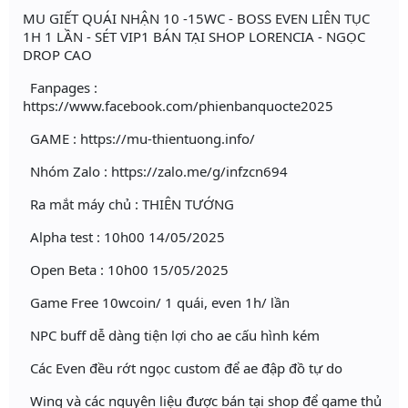
MU GIẾT QUÁI NHẬN 10 -15WC - BOSS EVEN LIÊN TỤC
1H 1 LẦN - SÉT VIP1 BÁN TẠI SHOP LORENCIA - NGỌC
DROP CAO
Fanpages :
https://www.facebook.com/phienbanquocte2025
GAME : https://mu-thientuong.info/
Nhóm Zalo : https://zalo.me/g/infzcn694
Ra mắt máy chủ : THIÊN TƯỚNG
Alpha test : 10h00 14/05/2025
Open Beta : 10h00 15/05/2025
Game Free 10wcoin/ 1 quái, even 1h/ lần
NPC buff dễ dàng tiện lợi cho ae cấu hình kém
Các Even đều rớt ngọc custom để ae đập đồ tự do
Wing và các nguyên liệu được bán tại shop để game thủ