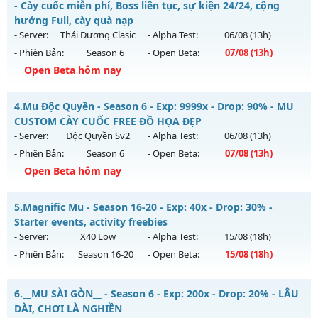
- Cày cuốc miễn phí, Boss liên tục, sự kiện 24/24, cộng
Mu mới ra tháng 08 2026 - Mở máy chủ
Long Kiếm
vào 19h
hưởng Full, cày quà nạp
ngày 06/08/2626
- Server:
Thái Dương Clasic
- Alpha Test:
06/08
(13h)
- Phiên Bản:
Season 6
- Open Beta:
07/08
(13h)
Exp: 500x - Drop: 25%
Open Beta hôm nay
Kiểu reset: Reset In Game
Thể loại: Mu Nguyên bản Webzen
📌 Mu Thái Dương SS6 - Cày cuốc miễn phí, Boss liên tục,
4.
Mu Độc Quyền - Season 6 - Exp: 9999x - Drop: 90% - MU
sự kiện 24/24, cộng hưởng Full, cày quà nạp
Antihack: VIP SHIELD
CUSTOM CÀY CUỐC FREE ĐỒ HỌA ĐẸP
Mu mới ra tháng 08 2026 - Mở máy chủ
Thái Dương Clasic
- Server:
Độc Quyền Sv2
- Alpha Test:
06/08
(13h)
vào 13h ngày 07/08/2626
- Phiên Bản:
Season 6
- Open Beta:
07/08
(13h)
Exp: 500x - Drop: 25%
Open Beta hôm nay
Kiểu reset: Reset In Game
Mu Độc Quyền - MU CUSTOM CÀY CUỐC FREE ĐỒ HỌA ĐẸP
5.
Magnific Mu - Season 16-20 - Exp: 40x - Drop: 30% -
Thể loại: Mu Nguyên bản Webzen
Mu mới ra tháng 08 2026 - Mở máy chủ
Độc Quyền Sv2
vào
Starter events, activity freebies
Antihack: VIP SHIELD
13h ngày 07/08/2626
- Server:
X40 Low
- Alpha Test:
15/08
(18h)
- Phiên Bản:
Season 16-20
- Open Beta:
15/08
(18h)
Exp: 9999x - Drop: 90%
Kiểu reset: Reset In Game
Magnific Mu - Starter events, activity freebies
6.
__MU SÀI GÒN__ - Season 6 - Exp: 200x - Drop: 20% - LÂU
Thể loại: Mu Custom thêm đồ mới
Mu mới ra tháng 08 2026 - Mở máy chủ
X40 Low
vào 18h
DÀI, CHƠI LÀ NGHIỀN