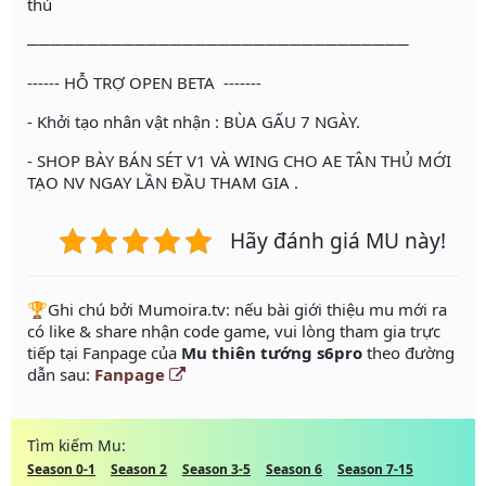
thủ
────────────────────────────────
------ HỖ TRỢ OPEN BETA -------
- Khởi tạo nhân vật nhận : BÙA GẤU 7 NGÀY.
- SHOP BÀY BÁN SÉT V1 VÀ WING CHO AE TÂN THỦ MỚI
TẠO NV NGAY LẦN ĐẦU THAM GIA .
Hãy đánh giá MU này!
️🏆Ghi chú bởi Mumoira.tv: nếu bài giới thiệu mu mới ra
có like & share nhận code game, vui lòng tham gia trực
tiếp tại Fanpage của
Mu thiên tướng s6pro
theo đường
dẫn sau:
Fanpage
Tìm kiếm Mu:
Season 0-1
Season 2
Season 3-5
Season 6
Season 7-15