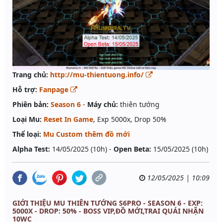
Trang chủ:
http://mu-thientuong.info/
Hỗ trợ:
Fanpage
Phiên bản:
Season 6
-
Máy chủ:
thiên tướng
Loại Mu:
Reset In Game
, Exp 5000x, Drop 50%
Thể loại:
Mu Custom thêm đồ mới
Alpha Test:
14/05/2025 (10h) -
Open Beta:
15/05/2025 (10h)
12/05/2025 | 10:09
GIỚI THIỆU MU THIÊN TƯỚNG S6PRO - SEASON 6 - EXP:
5000X - DROP: 50% - BOSS VIP,ĐỒ MỚI,TRAI QUÁI NHẬN
10WC