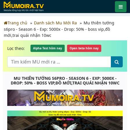
Trang chủ
Danh sách Mu Mới Ra
Mu thiên tướng
s6pro - Season 6 - Exp: 5000x - Drop: 50% - boss vip,đồ
mới,trai quái nhận 10wc
Lọc theo:
Alpha Test hôm nay
Open beta hôm nay
MU THIÊN TƯỚNG S6PRO - SEASON 6 - EXP: 5000X -
DROP: 50% - BOSS VIP,ĐỒ MỚI,TRAI QUÁI NHẬN 10WC