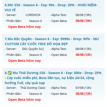
Thể loại: Mu Bán Đồ Full Trong Shop
MU HỎA LONG 6.9 - 🌍 Website: https://muhoalong.pro
6.
MU SS6 - Season 6 - Exp: 99x - Drop: 20% - HOÀI NIỆM-
Antihack: Phoenix 2026
Mu mới ra tháng 08 2026 - Mở máy chủ
VUI VẺ
https://facebook.com/muhoalong
vào 19h ngày
- Server:
LORENCIA
- Alpha Test:
08/08
(19h)
04/08/2626
- Phiên Bản:
Season 6
- Open Beta:
08/08
(19h)
Exp: 9999x - Drop: 20%
Open Beta hôm nay
Kiểu reset: Non Reset
MU SS6 - HOÀI NIỆM-VUI VẺ
7.
Mu Độc Quyền - Season 6 - Exp: 9999x - Drop: 90% - MU
Thể loại: Mu Nguyên bản Webzen
Mu mới ra tháng 08 2026 - Mở máy chủ
LORENCIA
vào 19h
CUSTOM CÀY CUỐC FREE ĐỒ HỌA ĐẸP
Antihack: XShield
ngày 08/08/2626
- Server:
Độc Quyền Sv2
- Alpha Test:
06/08
(13h)
- Phiên Bản:
Season 6
- Open Beta:
08/08
(13h)
Exp: 99x - Drop: 20%
Open Beta hôm nay
Kiểu reset: Non Reset
Thể loại: Mu Nguyên bản Webzen
Mu Độc Quyền - MU CUSTOM CÀY CUỐC FREE ĐỒ HỌA ĐẸP
8.
✅ Mu Thái Dương SS6 - Season 6 - Exp: 500x - Drop: 25%
Antihack: OK
Mu mới ra tháng 08 2026 - Mở máy chủ
Độc Quyền Sv2
vào
- Cày cuốc miễn phí, Boss liên tục, sự kiện 24/24, cộng
13h ngày 08/08/2626
hưởng Full, cày quà nạp
- Server:
Thái Dương Clasic
- Alpha Test:
07/08
(13h)
Exp: 9999x - Drop: 90%
- Phiên Bản:
Season 6
- Open Beta:
08/08
(13h)
Kiểu reset: Reset In Game
Open Beta hôm nay
Thể loại: Mu Custom thêm đồ mới