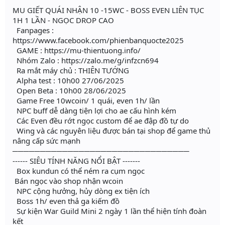
MU GIẾT QUÁI NHẬN 10 -15WC - BOSS EVEN LIÊN TỤC
1H 1 LẦN - NGỌC DROP CAO
Fanpages :
https://www.facebook.com/phienbanquocte2025
GAME : https://mu-thientuong.info/
Nhóm Zalo : https://zalo.me/g/infzcn694
Ra mắt máy chủ : THIÊN TƯỚNG
Alpha test : 10h00 27/06/2025
Open Beta : 10h00 28/06/2025
Game Free 10wcoin/ 1 quái, even 1h/ lần
NPC buff dễ dàng tiện lợi cho ae cấu hình kém
Các Even đều rớt ngọc custom để ae đập đồ tự do
Wing và các nguyên liệu được bán tại shop để game thủ
nâng cấp sức mạnh
────────────────────────────────
------ SIÊU TÍNH NĂNG NỔI BẬT -------
Box kundun có thể ném ra cụm ngọc
Bán ngọc vào shop nhận wcoin
NPC cộng hưởng, hủy dòng ex tiện ích
Boss 1h/ even thả ga kiếm đồ
Sự kiện War Guild Mini 2 ngày 1 lần thể hiện tính đoàn
kết