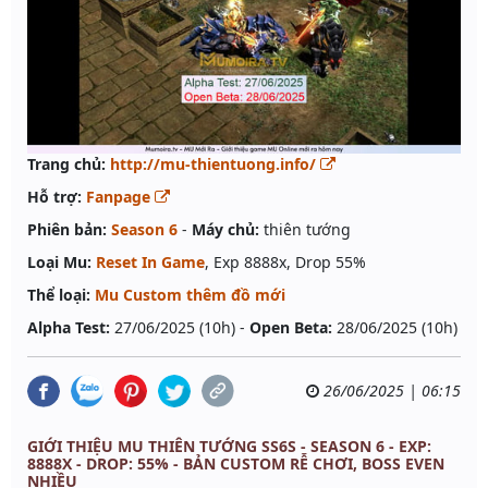
Trang chủ:
http://mu-thientuong.info/
Hỗ trợ:
Fanpage
Phiên bản:
Season 6
-
Máy chủ:
thiên tướng
Loại Mu:
Reset In Game
, Exp 8888x, Drop 55%
Thể loại:
Mu Custom thêm đồ mới
Alpha Test:
27/06/2025 (10h) -
Open Beta:
28/06/2025 (10h)
26/06/2025 | 06:15
GIỚI THIỆU MU THIÊN TƯỚNG SS6S - SEASON 6 - EXP:
8888X - DROP: 55% - BẢN CUSTOM RỄ CHƠI, BOSS EVEN
NHIỀU