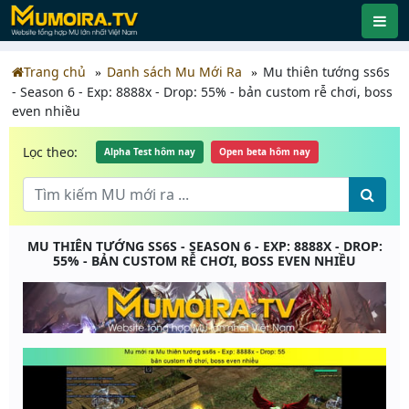
Trang chủ
Danh sách Mu Mới Ra
Mu thiên tướng ss6s
- Season 6 - Exp: 8888x - Drop: 55% - bản custom rễ chơi, boss
even nhiều
Lọc theo:
Alpha Test hôm nay
Open beta hôm nay
MU THIÊN TƯỚNG SS6S - SEASON 6 - EXP: 8888X - DROP:
55% - BẢN CUSTOM RỄ CHƠI, BOSS EVEN NHIỀU