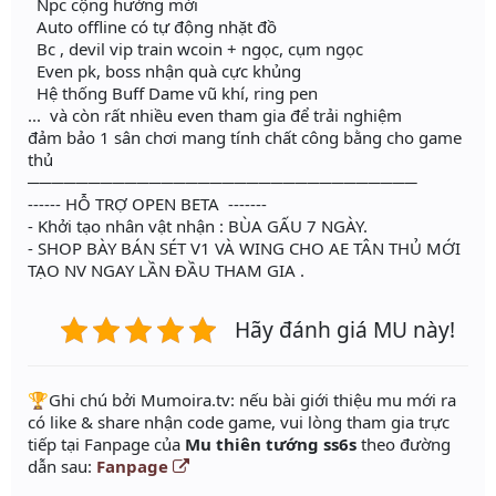
Npc cộng hưởng mới
Auto offline có tự động nhặt đồ
Bc , devil vip train wcoin + ngọc, cụm ngọc
Even pk, boss nhận quà cực khủng
Hệ thống Buff Dame vũ khí, ring pen
... và còn rất nhiều even tham gia để trải nghiệm
đảm bảo 1 sân chơi mang tính chất công bằng cho game
thủ
────────────────────────────────
------ HỖ TRỢ OPEN BETA -------
- Khởi tạo nhân vật nhận : BÙA GẤU 7 NGÀY.
- SHOP BÀY BÁN SÉT V1 VÀ WING CHO AE TÂN THỦ MỚI
TẠO NV NGAY LẦN ĐẦU THAM GIA .
Hãy đánh giá MU này!
️🏆Ghi chú bởi Mumoira.tv: nếu bài giới thiệu mu mới ra
có like & share nhận code game, vui lòng tham gia trực
tiếp tại Fanpage của
Mu thiên tướng ss6s
theo đường
dẫn sau:
Fanpage