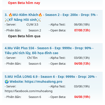
Exp: 500x - Drop: 25%
Open Beta hôm nay
Kiểu reset: Reset In Game
legend97 - Miễn phí 100%
3.
🔥MU-Kiếm Khách🔥 - Season 2 - Exp: 200x - Drop: 5% -
Thể loại: Mu Nguyên bản Webzen
Mu mới ra tháng 08 2026 - Mở máy chủ
legend
vào 19h
⚔️KỸ Năng Hồi sinh⚔️
Antihack: VIP SHIELD
ngày 08/08/2626
- Server:
CỤM 3.5
- Alpha Test:
06/08
(18h)
- Phiên Bản:
Season 2
- Open Beta:
07/08
(13h)
Exp: 7x - Drop: 1%
Open Beta hôm qua
Kiểu reset: Reset In Game
Thể loại: Mu Nguyên bản Webzen
🔥MU-Kiếm Khách🔥 - ⚔️KỸ Năng Hồi sinh⚔️
4.
Mu Viêt Plus SS6 - Season 6 - Exp: 9999x - Drop: 90% -
Antihack: Bandicam Hack 100%
Mu mới ra tháng 08 2026 - Mở máy chủ
CỤM 3.5
vào 13h
Tiêu phí tích lũy, Đồ họa đỉnh cao
ngày 07/08/2626
- Server:
Chí Tôn
- Alpha Test:
03/08
(13h)
- Phiên Bản:
Season 6
- Open Beta:
04/08
(13h)
Exp: 200x - Drop: 5%
Kiểu reset: Reset In Game
Mu Viêt Plus SS6 - Tiêu phí tích lũy, Đồ họa đỉnh cao
5.
MU HỎA LONG 6.9 - Season 6 - Exp: 9999x - Drop: 20% -
Thể loại: Mu Nguyên bản Webzen
Mu mới ra tháng 08 2026 - Mở máy chủ
Chí Tôn
vào 13h
🌍 Website: https://muhoalong.pro
Antihack: Sharkguard
ngày 04/08/2626
- Server:
- Alpha Test:
03/08
(19h)
https://facebook.com/muhoalong
Exp: 9999x - Drop: 90%
- Phiên Bản:
Season 6
- Open Beta:
04/08
(19h)
Kiểu reset: Reset In Game