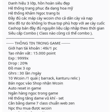
Danh hiệu 3 lớp, hồn hoàn siêu đẹp
Hệ thống trang phục đa dạng hoa mỹ
Hệ thống Khảm Ngọc trang bị
Đầy đủ các máp cày wcoin cho cả dân cày và nạp
Mix đồ tự do không lo thua top phù hợp với ae cày cuốc
Cashop bán đầy đủ nguyên liệu cập nhập theo thời gian
Siêu cấp Combo ( Class nào cũng có thể combo ).
────────────────────────────────
------ THÔNG TIN TRONG GAME -------
Giới hạn tài khoản : 4tk/1 pc
Tạo nhân vật : 15.000 point
Exp : 9999x
Drop : 20%
Đồ max 3 op
Ghrs : 30 lần /ngày
10 Wcoin /1 quái ( barrack, kanturu relic )
Bán ngọc vào Shop nhận Wcoin
Auto reset in game
Ngân hàng ngọc trong game
Hệ thống tăng dame vũ khí - set
Cân bằng dame 7 class chuẩn web zen
Npc thu mua được wcoin