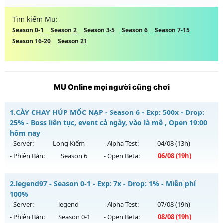
Tìm kiếm Mu:
Season 0-1
Season 2
Season 3-5
Season 6
Season 7-15
Season 16-20
Season 21
MU Online mọi người cũng chơi
1.
CÀY CHAY HÚP MỐC NẠP - Season 6 - Exp: 500x - Drop:
25% - Boss liên tục, event cả ngày, vào là mê , Open 19:00
hôm nay
- Server:
Long Kiếm
- Alpha Test:
04/08
(13h)
- Phiên Bản:
Season 6
- Open Beta:
06/08
(19h)
CÀY CHAY HÚP MỐC NẠP - Boss liên tục, event cả ngày, vào
2.
legend97 - Season 0-1 - Exp: 7x - Drop: 1% - Miễn phí
là mê , Open 19:00 hôm nay
100%
Mu mới ra tháng 08 2026 - Mở máy chủ
Long Kiếm
vào 19h
- Server:
legend
- Alpha Test:
07/08
(19h)
ngày 06/08/2626
- Phiên Bản:
Season 0-1
- Open Beta:
08/08
(19h)