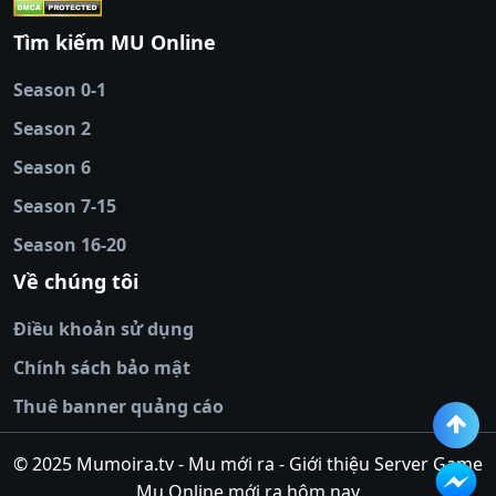
cái
|
qh88
|
Ok9
|
nhatvip
|
socolive
|
Ku
88
|
tài xỉu
Tìm kiếm MU Online
online
|
sunwin
|
hitclub
|
b52club
|
iwin
cái uy tín
|
kèo nhà
Season 0-1
cái
|
nowgoal
|
1gom
|
net88
|
max88
|
Season 2
đĩa
|
bắn cá đổi
thưởng
Season 6
|
https://bongdalu.ceo
|
trang chủ
fly88
|
new88
|
https://keonhacai.claims/
|
ht
Season 7-15
bóng đá
|
NEW88
|
socolive
Season 16-20
tv
|
hitclub
|
ok9
|
Hitclub
|
Vic88
|
Red8
win
|
Xoilac
|
open 88
|
open 88
|
sun
Về chúng tôi
win
|
hit club
|
Kingfun
|
game bài đổi
Điều khoản sử dụng
thưởng
|
rik vip
|
game bắn cá đổi
thưởng
|
giai ma keo nha
Chính sách bảo mật
cai
|
8xbet
|
MB66
|
ty le ca
Thuê banner quảng cáo
cuoc
|
https://lv88.space/
|
NK88
|
tài xỉu
online
|
tài xỉu online
|
hit club
|
top nhà
© 2025 Mumoira.tv - Mu mới ra - Giới thiệu Server Game
cái uy
Mu Online mới ra hôm nay