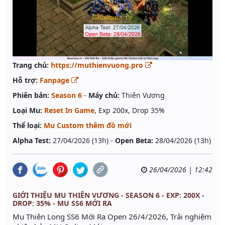
Trang chủ:
https://muthienvuong.pro
Hỗ trợ:
Fanpage
Phiên bản:
Season 6
-
Máy chủ:
Thiên Vương
Loại Mu:
Reset In Game
, Exp 200x, Drop 35%
Thể loại:
Mu Custom thêm đồ mới
Alpha Test:
27/04/2026 (13h) -
Open Beta:
28/04/2026 (13h)
26/04/2026 | 12:42
GIỚI THIỆU MU THIÊN VƯƠNG - SEASON 6 - EXP: 200X -
DROP: 35% - MU SS6 MỚI RA
Mu Thiên Long SS6 Mới Ra Open 26/4/2026, Trải nghiệm