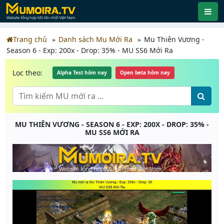
Trang chủ
Danh sách Mu Mới Ra
Mu Thiên Vương -
Season 6 - Exp: 200x - Drop: 35% - MU SS6 Mới Ra
Lọc theo:
Alpha Test hôm nay
Open beta hôm nay
MU THIÊN VƯƠNG - SEASON 6 - EXP: 200X - DROP: 35% -
MU SS6 MỚI RA