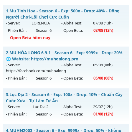
1.
Mu Tinh Hoa - Season 6 - Exp: 500x - Drop: 40% - Đông
Người Chơi-Lối Chơi Cực Cuốn
- Server:
LORENCIA
- Alpha Test:
07/08
(13h)
- Phiên Bản:
Season 6
- Open Beta:
08/08
(13h)
Open Beta hôm nay
Mu Tinh Hoa - Đông Người Chơi-Lối Chơi Cực Cuốn
2.
MU HỎA LONG 6.9.1 - Season 6 - Exp: 9999x - Drop: 20% -
Mu mới ra tháng 08 2026 - Mở máy chủ
LORENCIA
vào 13h
🌐 Website: https://muhoalong.pro
ngày 08/08/2626
- Server:
- Alpha Test:
05/08
(08h)
https://facebook.com/muhoalong
Exp: 500x - Drop: 40%
- Phiên Bản:
Season 6
- Open Beta:
05/08
(08h)
Kiểu reset: Reset In Game
Thể loại: Mu Nguyên bản Webzen
MU HỎA LONG 6.9.1 - 🌐 Website: https://muhoalong.pro
3.
Lục Địa 2 - Season 6 - Exp: 100x - Drop: 10% - Chuẩn Cày
Antihack: Anti Vip
Mu mới ra tháng 08 2026 - Mở máy chủ
Cuốc Xưa - Tự Làm Tự Ăn
https://facebook.com/muhoalong
vào 08h ngày
- Server:
Lục Địa 2
- Alpha Test:
29/07
(12h)
05/08/2626
- Phiên Bản:
Season 6
- Open Beta:
01/08
(12h)
Exp: 9999x - Drop: 20%
Lục Địa 2 - Chuẩn Cày Cuốc Xưa - Tự Làm Tự Ăn
Kiểu reset: Non Reset
4.
MUHN2003 - Season 6 - Exp: 9999x - Drop: 50% - không