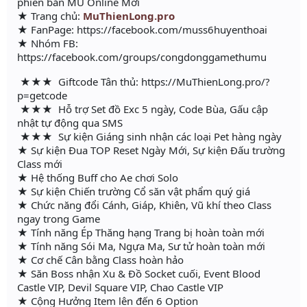
phiên bản MU Online Mới
★ Trang chủ:
MuThienLong.pro
★ FanPage: https://facebook.com/muss6huyenthoai
★ Nhóm FB:
https://facebook.com/groups/congdonggamethumu
★★★ Giftcode Tân thủ: https://MuThienLong.pro/?
p=getcode
★★★ Hỗ trợ Set đồ Exc 5 ngày, Code Bùa, Gấu cập
nhật tự động qua SMS
★★★ Sự kiện Giáng sinh nhận các loại Pet hàng ngày
★ Sự kiện Đua TOP Reset Ngày Mới, Sự kiện Đấu trường
Class mới
★ Hệ thống Buff cho Ae chơi Solo
★ Sự kiện Chiến trường Cổ săn vật phẩm quý giá
★ Chức năng đổi Cánh, Giáp, Khiên, Vũ khí theo Class
ngay trong Game
★ Tính năng Ép Thăng hạng Trang bị hoàn toàn mới
★ Tính năng Sói Ma, Ngựa Ma, Sư tử hoàn toàn mới
★ Cơ chế Cân bằng Class hoàn hảo
★ Săn Boss nhận Xu & Đồ Socket cuối, Event Blood
Castle VIP, Devil Square VIP, Chao Castle VIP
★ Cộng Hưởng Item lên đến 6 Option