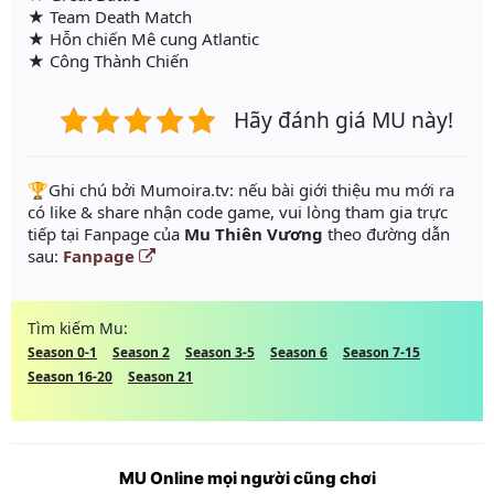
★ Team Death Match
★ Hỗn chiến Mê cung Atlantic
★ Công Thành Chiến
Hãy đánh giá MU này!
️🏆Ghi chú bởi Mumoira.tv: nếu bài giới thiệu mu mới ra
có like & share nhận code game, vui lòng tham gia trực
tiếp tại Fanpage của
Mu Thiên Vương
theo đường dẫn
sau:
Fanpage
Tìm kiếm Mu:
Season 0-1
Season 2
Season 3-5
Season 6
Season 7-15
Season 16-20
Season 21
MU Online mọi người cũng chơi