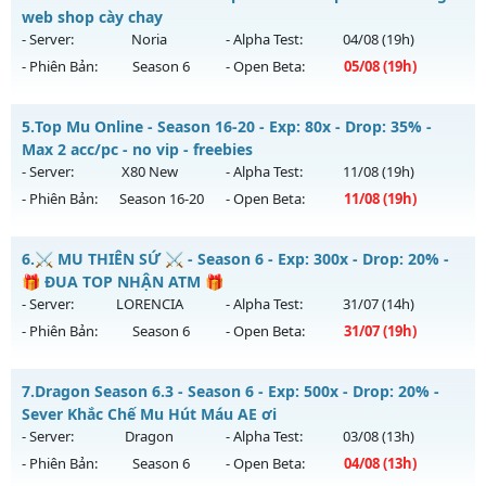
Mu mới ra tháng 08 2026 - Mở máy chủ
Lục Địa 2
vào 12h
web shop cày chay
Thể loại: Mu Nguyên bản Webzen
ngày 01/08/2626
- Server:
Noria
- Alpha Test:
04/08
(19h)
Antihack: XShield
- Phiên Bản:
Season 6
- Open Beta:
05/08
(19h)
Exp: 100x - Drop: 10%
Kiểu reset: Reset In Game
MUHN2003 - không web shop cày chay
5.
Top Mu Online - Season 16-20 - Exp: 80x - Drop: 35% -
Thể loại: Mu Nguyên bản Webzen
Mu mới ra tháng 08 2026 - Mở máy chủ
Noria
vào 19h ngày
Max 2 acc/pc - no vip - freebies
Antihack: Chống Hack
05/08/2626
- Server:
X80 New
- Alpha Test:
11/08
(19h)
- Phiên Bản:
Season 16-20
- Open Beta:
11/08
(19h)
Exp: 9999x - Drop: 50%
Kiểu reset: Reset In Game
Top Mu Online - Max 2 acc/pc - no vip - freebies
6.
⚔️ MU THIÊN SỨ ⚔️ - Season 6 - Exp: 300x - Drop: 20% -
Thể loại: Mu Nguyên bản Webzen
Mu mới ra tháng 08 2026 - Mở máy chủ
X80 New
vào 19h
🎁 ĐUA TOP NHẬN ATM 🎁
Antihack: XSHield
ngày 11/08/2626
- Server:
LORENCIA
- Alpha Test:
31/07
(14h)
- Phiên Bản:
Season 6
- Open Beta:
31/07
(19h)
Exp: 80x - Drop: 35%
Kiểu reset: Reset In Game
⚔️ MU THIÊN SỨ ⚔️ - 🎁 ĐUA TOP NHẬN ATM 🎁
7.
Dragon Season 6.3 - Season 6 - Exp: 500x - Drop: 20% -
Thể loại: Mu Nguyên bản Webzen
Mu mới ra tháng 07 2026 - Mở máy chủ
LORENCIA
vào 19h
Sever Khắc Chế Mu Hút Máu AE ơi
Antihack: AntiShield
ngày 31/07/2626
- Server:
Dragon
- Alpha Test:
03/08
(13h)
- Phiên Bản:
Season 6
- Open Beta:
04/08
(13h)
Exp: 300x - Drop: 20%