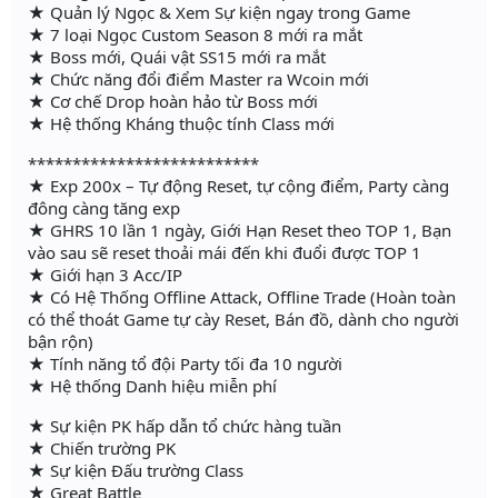
★ Quản lý Ngọc & Xem Sự kiện ngay trong Game
★ 7 loại Ngọc Custom Season 8 mới ra mắt
★ Boss mới, Quái vật SS15 mới ra mắt
★ Chức năng đổi điểm Master ra Wcoin mới
★ Cơ chế Drop hoàn hảo từ Boss mới
★ Hệ thống Kháng thuộc tính Class mới
**************************
★ Exp 200x – Tự động Reset, tự cộng điểm, Party càng
đông càng tăng exp
★ GHRS 10 lần 1 ngày, Giới Hạn Reset theo TOP 1, Bạn
vào sau sẽ reset thoải mái đến khi đuổi được TOP 1
★ Giới hạn 3 Acc/IP
★ Có Hệ Thống Offline Attack, Offline Trade (Hoàn toàn
có thể thoát Game tự cày Reset, Bán đồ, dành cho người
bận rộn)
★ Tính năng tổ đội Party tối đa 10 người
★ Hệ thống Danh hiệu miễn phí
★ Sự kiện PK hấp dẫn tổ chức hàng tuần
★ Chiến trường PK
★ Sự kiện Đấu trường Class
★ Great Battle