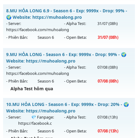
Kiểu reset: Reset In Game
Dragon Season 6.3 - Sever Khắc Chế Mu Hút Máu AE ơi
8.
MU HỎA LONG 6.9 - Season 6 - Exp: 9999x - Drop: 99% -
Thể loại: Mu Nguyên bản Webzen
Mu mới ra tháng 08 2026 - Mở máy chủ
Dragon
vào 13h
🌍 Website: https://muhoalong.pro
Antihack: BDCAM
ngày 04/08/2626
- Server:
- Alpha Test:
31/07
(08h)
https://facebook.com/muhoalong
Exp: 500x - Drop: 20%
- Phiên Bản:
Season 6
- Open Beta:
31/07
(08h)
Kiểu reset: Reset In Game
Thể loại: Mu Nguyên bản Webzen
MU HỎA LONG 6.9 - 🌍 Website: https://muhoalong.pro
9.
MU HỎA LONG - Season 6 - Exp: 9999x - Drop: 99% - 🌍
Antihack: Antihack
Mu mới ra tháng 07 2026 - Mở máy chủ
Website: https://muhoalong.pro
https://facebook.com/muhoalong
vào 08h ngày
- Server:
- Alpha Test:
07/08
(08h)
31/07/2626
https://facebook.com/muhoalong
- Phiên Bản:
Season 6
- Open Beta:
07/08
(08h)
Exp: 9999x - Drop: 99%
Alpha Test hôm qua
Kiểu reset: Non Reset
Thể loại: Mu Nguyên bản Webzen
MU HỎA LONG - 🌍 Website: https://muhoalong.pro
10.
MU HỎA LONG - Season 6 - Exp: 9999x - Drop: 20% - 🌍
Antihack: Xshiel
Mu mới ra tháng 08 2026 - Mở máy chủ
Website: https://muhoalong.pro
https://facebook.com/muhoalong
vào 08h ngày
- Server:
💎 Fanpage:
- Alpha Test:
07/08
(13h)
07/08/2626
https://facebook.c
- Phiên Bản:
Season 6
- Open Beta:
07/08
(13h)
Exp: 9999x - Drop: 99%