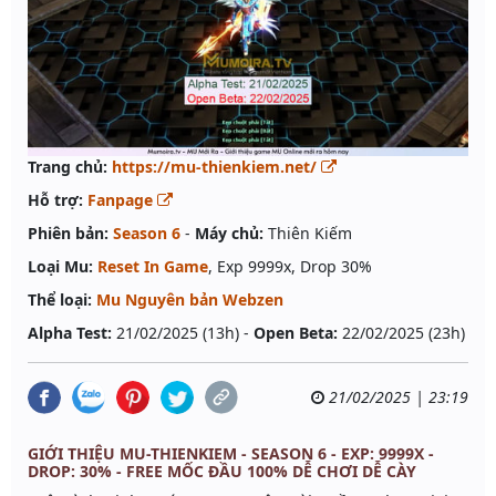
Trang chủ:
https://mu-thienkiem.net/
Hỗ trợ:
Fanpage
Phiên bản:
Season 6
-
Máy chủ:
Thiên Kiếm
Loại Mu:
Reset In Game
, Exp 9999x, Drop 30%
Thể loại:
Mu Nguyên bản Webzen
Alpha Test:
21/02/2025 (13h) -
Open Beta:
22/02/2025 (23h)
21/02/2025 | 23:19
GIỚI THIỆU MU-THIENKIEM - SEASON 6 - EXP: 9999X -
DROP: 30% - FREE MỐC ĐẦU 100% DỄ CHƠI DỄ CÀY