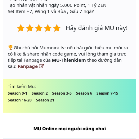
Tạo nhân vật nhận ngày 5.000 Point, 1 Tỷ ZEN
Set Item +7, Wing 1 và Bùa , Gấu 7 ngàY
Hãy đánh giá MU này!
️🏆Ghi chú bởi Mumoira.tv: nếu bài giới thiệu mu mới ra
có like & share nhận code game, vui lòng tham gia trực
tiếp tại Fanpage của
MU-Thienkiem
theo đường dẫn
sau:
Fanpage
Tìm kiếm Mu:
Season 0-1
Season 2
Season 3-5
Season 6
Season 7-15
Season 16-20
Season 21
MU Online mọi người cũng chơi