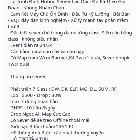
Lộ Trình Định Hướng Server Lâu Dài - Đồ Ra Theo Giai
Đoạn - Không Nhàm Chán
Cam Kết Máy Chủ Ổn Định - Đầu Tư Kỹ Lưỡng - Bài Bản
- BQT dày dặn kinh nghiệm - Xử lý mạnh tay phần mềm
thứ 3
Đặc biệt sever chú trọng dame từng class, Siêu cân bằng
class , không siêu nhân
Event diễn ra 24/24
Cân bằng giữa dân cầy và dân nạp
Có Map train Wcoi Barrack,K4 3wc/1 quái, Sever nonpk
1wc/ quái
Thông tin server
Phát triển 7 Class : DW, DK, ELF, MG, DL, SUM, RF
Exp : x500 - Drop : 30%
max 7 dòng hoàn hảo
GHRS : 10 Lần /Ngày
Drop Ngọc All Map Cực Cao
Có Sever để ae treo Offline thoải mái
Giới hạn 3 tài khoản/1IP/1 PC.
Hệ thống Anti được cập nhật thường xuyên
HỖ TRỢ TÂN THỦ