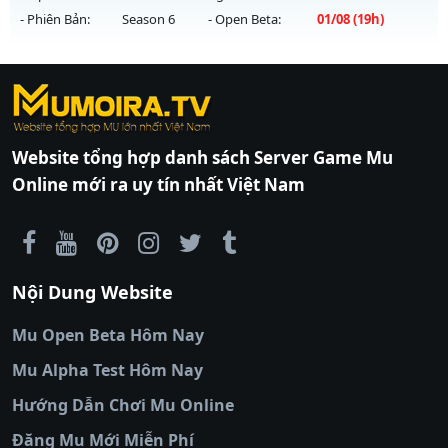
- Phiên Bản:
Season 6
- Open Beta:
01/08
(19h)
Exp: 9999x - Drop: 99%
Kiểu reset: Non Reset
MU HỎA LONG 6.9 - 🌍 Website: https://muhoalong.pro
Thể loại: Mu Nguyên bản Webzen
https://ktdb.net/
Mu mới ra tháng 08 2026 - Mở máy chủ
|
789club
|
Jun88
|
bắn cá
Antihack: Xshiel
https://facebook.com/muhoalong
vào 19h ngày
đổi thưởng
|
Xôi Lạc
01/08/2626
TV
|
789club
|
789club
|
xoilactv
|
Link
Website tổng hợp danh sách Server Game Mu
Exp: 9999x - Drop: 99%
xem bóng đá cakhiatv
|
Link xem bóng đá
Online mới ra uy tín nhất Việt Nam
90phut
Kiểu reset: Non Reset
|
Coi đá banh
Thapcamtv
|
RR88
|
xem bóng đá
|
xem
Thể loại: Mu Nguyên bản Webzen
bóng đá trực tiếp
|
xem bóng đá trực
Antihack: XShield
tuyến
|
trực tiếp bóng đá
|
colatv
|
colatv
Nội Dung Website
bóng đá trực tiếp
|
colatv trực tiếp bóng
đá
|
colatv truc tiep bong da
|
colatv
|
thập
Mu Open Beta Hôm Nay
cẩm tv
|
thapcam
|
xem bóng đá
Mu Alpha Test Hôm Nay
luongsontv
|
trực tiếp bóng đá cakhiatv
|
trực
tiếp bóng đá
Hướng Dẫn Chơi Mu Online
socolive
|
xoso66
|
DABET
|
xem bóng đá
Đăng Mu Mới Miễn Phí
cakhiatv
|
kèo nhà