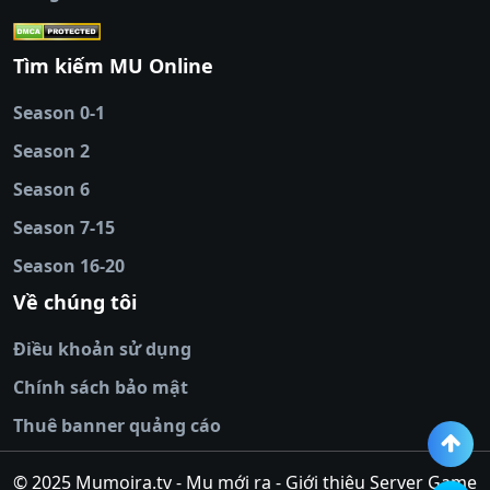
cái
|
qh88
|
Ok9
|
nhatvip
|
socolive
|
Ku
88
|
tài xỉu
Tìm kiếm MU Online
online
|
sunwin
|
hitclub
|
b52club
|
iwin
cái uy tín
|
kèo nhà
Season 0-1
cái
|
nowgoal
|
1gom
|
net88
|
max88
|
Season 2
đĩa
|
bắn cá đổi
thưởng
Season 6
|
https://bongdalu.ceo
|
trang chủ
fly88
|
new88
|
https://keonhacai.claims/
|
ht
Season 7-15
bóng đá
|
NEW88
|
socolive
Season 16-20
tv
|
hitclub
|
ok9
|
Hitclub
|
Vic88
|
Red8
win
|
Xoilac
|
open 88
|
open 88
|
sun
Về chúng tôi
win
|
hit club
|
Kingfun
|
game bài đổi
Điều khoản sử dụng
thưởng
|
rik vip
|
game bắn cá đổi
thưởng
|
giai ma keo nha
Chính sách bảo mật
cai
|
8xbet
|
MB66
|
ty le ca
Thuê banner quảng cáo
cuoc
|
https://lv88.space/
|
NK88
|
tài xỉu
online
|
tài xỉu online
|
hit club
|
top nhà
© 2025 Mumoira.tv - Mu mới ra - Giới thiệu Server Game