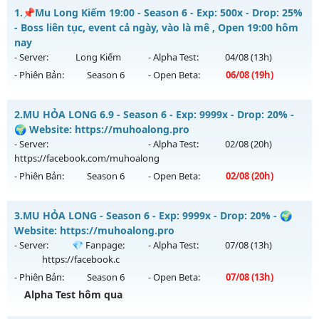
1.
📌Mu Long Kiếm 19:00 - Season 6 - Exp: 500x - Drop: 25%
- Boss liên tục, event cả ngày, vào là mê , Open 19:00 hôm
nay
- Server:
Long Kiếm
- Alpha Test:
04/08
(13h)
- Phiên Bản:
Season 6
- Open Beta:
06/08
(19h)
📌Mu Long Kiếm 19:00 - Boss liên tục, event cả ngày, vào là
2.
MU HỎA LONG 6.9 - Season 6 - Exp: 9999x - Drop: 20% -
mê , Open 19:00 hôm nay
🌍 Website: https://muhoalong.pro
Mu mới ra tháng 08 2026 - Mở máy chủ
Long Kiếm
vào 19h
- Server:
- Alpha Test:
02/08
(20h)
ngày 06/08/2626
https://facebook.com/muhoalong
- Phiên Bản:
Season 6
- Open Beta:
02/08
(20h)
Exp: 500x - Drop: 25%
Kiểu reset: Reset In Game
MU HỎA LONG 6.9 - 🌍 Website: https://muhoalong.pro
3.
MU HỎA LONG - Season 6 - Exp: 9999x - Drop: 20% - 🌍
Thể loại: Mu Nguyên bản Webzen
Mu mới ra tháng 08 2026 - Mở máy chủ
Website: https://muhoalong.pro
Antihack: VIP SHIELD
https://facebook.com/muhoalong
vào 20h ngày
- Server:
💎 Fanpage:
- Alpha Test:
07/08
(13h)
02/08/2626
https://facebook.c
- Phiên Bản:
Season 6
- Open Beta:
07/08
(13h)
Exp: 9999x - Drop: 20%
Alpha Test hôm qua
Kiểu reset: Non Reset