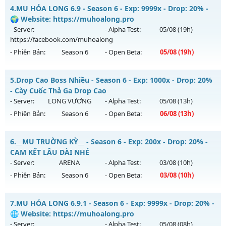
Thể loại: Mu Nguyên bản Webzen
MU HỎA LONG - 🌍 Website: https://muhoalong.pro
4.
MU HỎA LONG 6.9 - Season 6 - Exp: 9999x - Drop: 20% -
Antihack: XShield
Mu mới ra tháng 08 2026 - Mở máy chủ
💎 Fanpage:
🌍 Website: https://muhoalong.pro
https://facebook.c
vào 13h ngày 07/08/2626
- Server:
- Alpha Test:
05/08
(19h)
https://facebook.com/muhoalong
Exp: 9999x - Drop: 20%
- Phiên Bản:
Season 6
- Open Beta:
05/08
(19h)
Kiểu reset: Non Reset
Thể loại: Mu Nguyên bản Webzen
MU HỎA LONG 6.9 - 🌍 Website: https://muhoalong.pro
5.
Drop Cao Boss Nhiều - Season 6 - Exp: 1000x - Drop: 20%
Antihack: XShield
Mu mới ra tháng 08 2026 - Mở máy chủ
- Cày Cuốc Thả Ga Drop Cao
https://facebook.com/muhoalong
vào 19h ngày
- Server:
LONG VƯƠNG
- Alpha Test:
05/08
(13h)
05/08/2626
- Phiên Bản:
Season 6
- Open Beta:
06/08
(13h)
Exp: 9999x - Drop: 20%
Drop Cao Boss Nhiều - Cày Cuốc Thả Ga Drop Cao
Kiểu reset: Non Reset
6.
__MU TRUỜNG KỲ__ - Season 6 - Exp: 200x - Drop: 20% -
Mu mới ra tháng 08 2026 - Mở máy chủ
LONG VƯƠNG
vào
CAM KẾT LÂU DÀI NHÉ
Thể loại: Mu Nguyên bản Webzen
13h ngày 06/08/2626
- Server:
ARENA
- Alpha Test:
03/08
(10h)
Antihack: XShield
- Phiên Bản:
Season 6
- Open Beta:
03/08
(10h)
Exp: 1000x - Drop: 20%
Kiểu reset: Reset In Game
__MU TRUỜNG KỲ__ - CAM KẾT LÂU DÀI NHÉ
7.
MU HỎA LONG 6.9.1 - Season 6 - Exp: 9999x - Drop: 20% -
Thể loại: Mu Nguyên bản Webzen
Mu mới ra tháng 08 2026 - Mở máy chủ
ARENA
vào 10h
🌐 Website: https://muhoalong.pro
Antihack: GameGuard
ngày 03/08/2626
- Server:
- Alpha Test:
05/08
(08h)