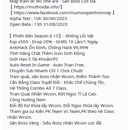
Máp train đc Wc nhé a/e - Săn Boss Cực Đã
【 https://muthoidai.info/】
【 https://www.facebook.com/mumoiopenhomnay 】
Alpha Test : 10h 30/08/2023
Open Beta : 13h 31/08/2023
【 Phiên Bản Season 6.15】- Không Lỗi Vặt
Exp x500 - Drop 20% - GHRS 10 Lần/1 Ngày.
AntiHack Ổn Định, Chống Hack 99,99%
Tính Năng Chát Thêm Icon Sinh Động
Giới Hạn 5 Tài Khoản/PC
Auto Reset In Game - Auto Trian Free.
Chuyển Sub Nhanh Chỉ 1 Click Chuột
Train quái, săn boss nhận Wcoin, Điểm Thành Tựu
Cân Bằng Class Tuyệt Đối - Khắc Chế Chủng Tộc.
Hệ Thống Combo All 7 Class.
Trian Quái Nhận Wcoin, Rớt Ngọc Tỉ Lệ Cao.
Cộng Hưởng Item
Đổi đồ Exl thừa lấy Wcoin, Đổi Ngọc thừa lấy Wcoin.
Tham gia sự Kiện PK Team Vs Team,PK theo hệ Class
nhận Wcoin.
Săn Boss Vàng - Siêu Boss nhận Wcoin cực đã.