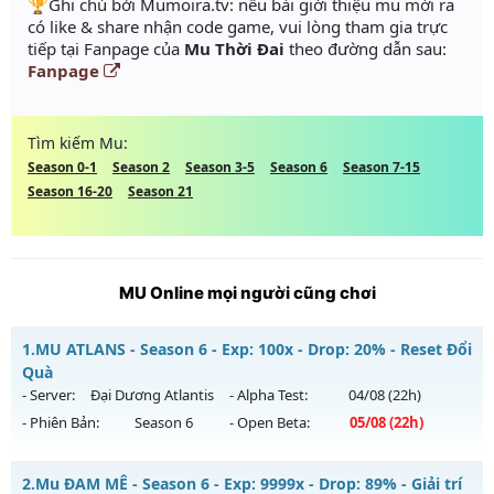
️🏆Ghi chú bởi Mumoira.tv: nếu bài giới thiệu mu mới ra
có like & share nhận code game, vui lòng tham gia trực
tiếp tại Fanpage của
Mu Thời Đai
theo đường dẫn sau:
Fanpage
Tìm kiếm Mu:
Season 0-1
Season 2
Season 3-5
Season 6
Season 7-15
Season 16-20
Season 21
MU Online mọi người cũng chơi
1.
MU ATLANS - Season 6 - Exp: 100x - Drop: 20% - Reset Đổi
Quà
- Server:
Đại Dương Atlantis
- Alpha Test:
04/08
(22h)
- Phiên Bản:
Season 6
- Open Beta:
05/08
(22h)
MU ATLANS - Reset Đổi Quà
2.
Mu ĐAM MÊ - Season 6 - Exp: 9999x - Drop: 89% - Giải trí