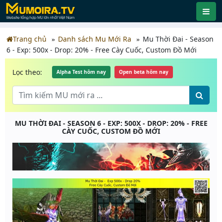
Trang chủ
Danh sách Mu Mới Ra
Mu Thời Đai - Season
6 - Exp: 500x - Drop: 20% - Free Cày Cuốc, Custom Đồ Mới
Lọc theo:
Alpha Test hôm nay
Open beta hôm nay
MU THỜI ĐAI - SEASON 6 - EXP: 500X - DROP: 20% - FREE
CÀY CUỐC, CUSTOM ĐỒ MỚI