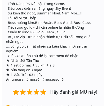
Tính Năng PK Nổi Bật Trong Game.
Siêu boss diễn ra hằng ngày, Sky Event
Sự kiện thỏ ngọc, summer, Noel, Năm Mới...!!
Tổ Đội Vượt Tháp
Boss hoàng kim,Binh Đoàn, Boss Guild, Boss Class
Tiệc rượu guild - chỉ cần online là nhận thưởng
Chiến trường PK, Solo ,Team , Guild
BC, DV vip - train nhận thành tựu, đủ số lượng quái
nhận ngọc
.... cùng vô vàn rất nhiều sự kiện khác, mời ae trải
nghiệm...
Gift CODE Tân Thủ để lại comment để nhận
★ Nhận Sét Tân Thủ
★ 1 set đồ mặc + vũ khí + 9 3
★ bùa tăng ex 3 ngay
★ 1 Gấu Trúc 03 ngày
#mumoira , #muss6 , #museason6
Hãy đánh giá MU này!