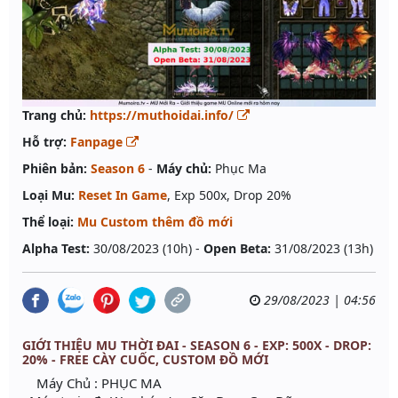
Trang chủ:
https://muthoidai.info/
Hỗ trợ:
Fanpage
Phiên bản:
Season 6
-
Máy chủ:
Phục Ma
Loại Mu:
Reset In Game
, Exp 500x, Drop 20%
Thể loại:
Mu Custom thêm đồ mới
Alpha Test:
30/08/2023 (10h) -
Open Beta:
31/08/2023 (13h)
29/08/2023 | 04:56
GIỚI THIỆU MU THỜI ĐAI - SEASON 6 - EXP: 500X - DROP:
20% - FREE CÀY CUỐC, CUSTOM ĐỒ MỚI
Máy Chủ : PHỤC MA