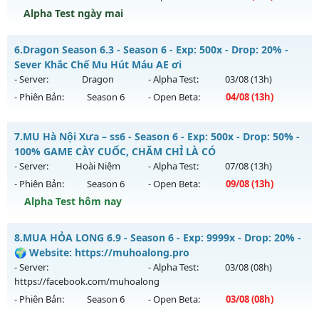
Alpha Test ngày mai
Kiểu reset: Non Reset
Thể loại: Mu Nguyên bản Webzen
Train Quái Nhận WC - cày Cuốc Không Mốc Nạp Giá Trị
6.
Dragon Season 6.3 - Season 6 - Exp: 500x - Drop: 20% -
Antihack: OK
Mu mới ra tháng 08 2026 - Mở máy chủ
MA VƯƠNG
vào
Sever Khắc Chế Mu Hút Máu AE ơi
13h ngày 10/08/2626
- Server:
Dragon
- Alpha Test:
03/08
(13h)
- Phiên Bản:
Season 6
- Open Beta:
04/08
(13h)
Exp: 200x - Drop: 20%
Kiểu reset: Reset In Game
Dragon Season 6.3 - Sever Khắc Chế Mu Hút Máu AE ơi
7.
MU Hà Nội Xưa – ss6 - Season 6 - Exp: 500x - Drop: 50% -
Thể loại: Mu Nguyên bản Webzen
Mu mới ra tháng 08 2026 - Mở máy chủ
Dragon
vào 13h
100% GAME CÀY CUỐC, CHĂM CHỈ LÀ CÓ
Antihack: GameGuard
ngày 04/08/2626
- Server:
Hoài Niệm
- Alpha Test:
07/08
(13h)
- Phiên Bản:
Season 6
- Open Beta:
09/08
(13h)
Exp: 500x - Drop: 20%
Alpha Test hôm nay
Kiểu reset: Reset In Game
Thể loại: Mu Nguyên bản Webzen
MU Hà Nội Xưa – ss6 - 100% GAME CÀY CUỐC, CHĂM CHỈ LÀ
8.
MUA HỎA LONG 6.9 - Season 6 - Exp: 9999x - Drop: 20% -
CÓ
Antihack: Antihack
🌍 Website: https://muhoalong.pro
Mu mới ra tháng 08 2026 - Mở máy chủ
Hoài Niệm
vào 13h
- Server:
- Alpha Test:
03/08
(08h)
ngày 09/08/2626
https://facebook.com/muhoalong
- Phiên Bản:
Season 6
- Open Beta:
03/08
(08h)
Exp: 500x - Drop: 50%