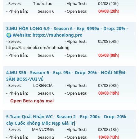
Mu mới ra tháng 08 2026 - Mở máy chủ
Đại Dương Atlantis
- Server:
Thuốc Lào
- Alpha Test:
04/08
(20h)
vào 22h ngày 05/08/2626
- Phiên Bản:
Season 6
- Open Beta:
04/08
(20h)
Exp: 100x - Drop: 20%
Mu ĐAM MÊ - Giải trí
Kiểu reset: Reset In Game
3.
MU HỎA LONG 6.9 - Season 6 - Exp: 9999x - Drop: 20% -
Mu mới ra tháng 08 2026 - Mở máy chủ
Thuốc Lào
vào 20h
🌍 Website: https://muhoalong.pro
Thể loại: Mu Nguyên bản Webzen
ngày 04/08/2626
- Server:
- Alpha Test:
05/08
(08h)
Antihack: Shark
https://facebook.com/muhoalong
Exp: 9999x - Drop: 89%
- Phiên Bản:
Season 6
- Open Beta:
05/08
(08h)
Kiểu reset: Reset In Game
Thể loại: Mu Bán Đồ Full Trong Shop
MU HỎA LONG 6.9 - 🌍 Website: https://muhoalong.pro
4.
MU SS6 - Season 6 - Exp: 99x - Drop: 20% - HOÀI NIỆM-
Antihack: UGK
Mu mới ra tháng 08 2026 - Mở máy chủ
SĂN BOSS-VUI VẺ
https://facebook.com/muhoalong
vào 08h ngày
- Server:
LORENCIA
- Alpha Test:
07/08
(08h)
05/08/2626
- Phiên Bản:
Season 6
- Open Beta:
08/08
(19h)
Exp: 9999x - Drop: 20%
Open Beta ngày mai
Kiểu reset: Non Reset
MU SS6 - HOÀI NIỆM-SĂN BOSS-VUI VẺ
5.
Train Quái Nhận WC - Season 2 - Exp: 200x - Drop: 20% -
Thể loại: Mu Nguyên bản Webzen
Mu mới ra tháng 08 2026 - Mở máy chủ
LORENCIA
vào 19h
cày Cuốc Không Mốc Nạp Giá Trị
Antihack: XShield
ngày 08/08/2626
- Server:
MA VƯƠNG
- Alpha Test:
08/08
(13h)
- Phiên Bản:
Season 2
- Open Beta:
10/08
(13h)
Exp: 99x - Drop: 20%