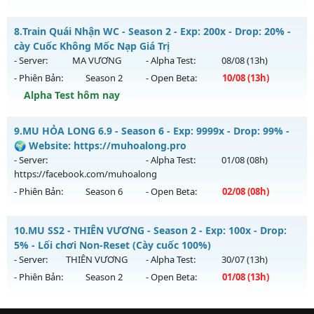
Kiểu reset: Reset In Game
Thể loại: Mu Nguyên bản Webzen
MU Hỏa Long 6.9 - 🌍 Website: https://muhoalong.pro
8.
Train Quái Nhận WC - Season 2 - Exp: 200x - Drop: 20% -
Antihack: PRO
Mu mới ra tháng 07 2026 - Mở máy chủ
cày Cuốc Không Mốc Nạp Giá Trị
https://facebook.com/muhoalong
vào 08h ngày
- Server:
MA VƯƠNG
- Alpha Test:
08/08
(13h)
29/07/2626
- Phiên Bản:
Season 2
- Open Beta:
10/08
(13h)
Exp: 9999x - Drop: 20%
Alpha Test hôm nay
Kiểu reset: Non Reset
Train Quái Nhận WC - cày Cuốc Không Mốc Nạp Giá Trị
9.
MU HỎA LONG 6.9 - Season 6 - Exp: 9999x - Drop: 99% -
Thể loại: Mu Nguyên bản Webzen
Mu mới ra tháng 08 2026 - Mở máy chủ
MA VƯƠNG
vào
🌍 Website: https://muhoalong.pro
Antihack: XShield
13h ngày 10/08/2626
- Server:
- Alpha Test:
01/08
(08h)
https://facebook.com/muhoalong
Exp: 200x - Drop: 20%
- Phiên Bản:
Season 6
- Open Beta:
02/08
(08h)
Kiểu reset: Reset In Game
Thể loại: Mu Nguyên bản Webzen
MU HỎA LONG 6.9 - 🌍 Website: https://muhoalong.pro
10.
MU SS2 - THIÊN VƯƠNG - Season 2 - Exp: 100x - Drop:
Antihack: GameGuard
Mu mới ra tháng 08 2026 - Mở máy chủ
5% - Lối chơi Non-Reset (Cày cuốc 100%)
https://facebook.com/muhoalong
vào 08h ngày
- Server:
THIÊN VƯƠNG
- Alpha Test:
30/07
(13h)
02/08/2626
- Phiên Bản:
Season 2
- Open Beta:
01/08
(13h)
Exp: 9999x - Drop: 99%
MU SS2 - THIÊN VƯƠNG - Lối chơi Non-Reset (Cày cuốc