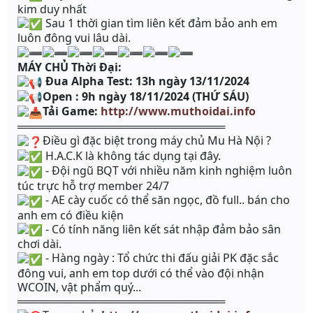
kim duy nhất
Sau 1 thời gian tìm liên kết đảm bảo anh em
luôn đông vui lâu dài.
MÁY CHỦ Thời Đại:
Đua Alpha Test: 13h ngày 13/11/2024
Open : 9h ngày 18/11/2024 (THỨ SÁU)
Tải Game:
http://www.muthoidai.info
═══════════════════════════
Điều gì đặc biệt trong máy chủ Mu Hà Nội ?
H.A.C.K là không tác dụng tại đây.
- Đội ngũ BQT với nhiều năm kinh nghiệm luôn
túc trực hỗ trợ member 24/7
- AE cày cuốc có thể săn ngọc, đồ full.. bán cho
anh em có điều kiện
- Có tính năng liên kết sát nhập đảm bảo sân
chơi dài.
- Hàng ngày : Tổ chức thi đấu giải PK đặc sắc
đông vui, anh em top dưới có thể vào đội nhận
WCOIN, vật phẩm quý...
═══════════════════════════