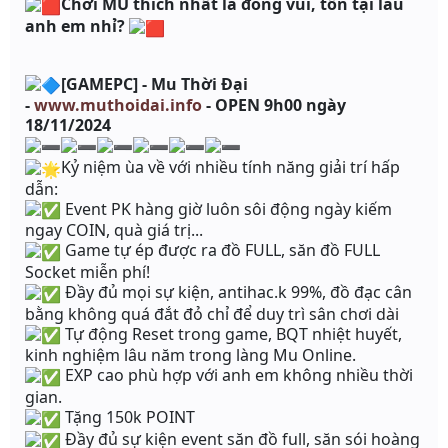
Chơi MU thích nhất là đông vui, tồn tại lâu
anh em nhỉ?
[GAMEPC] - Mu Thời Đại
-
www.muthoidai.info
- OPEN 9h00 ngày
18/11/2024
Kỷ niệm ùa về với nhiều tính năng giải trí hấp
dẫn:
Event PK hàng giờ luôn sôi động ngày kiếm
ngay COIN, quà giá trị...
Game tự ép được ra đồ FULL, săn đồ FULL
Socket miễn phí!
Đầy đủ mọi sự kiện, antihac.k 99%, đồ đạc cân
bằng không quá đắt đỏ chỉ để duy trì sân chơi dài
Tự động Reset trong game, BQT nhiệt huyết,
kinh nghiệm lâu năm trong làng Mu Online.
EXP cao phù hợp với anh em không nhiều thời
gian.
Tặng 150k POINT
Đầy đủ sự kiện event săn đồ full, săn sói hoàng