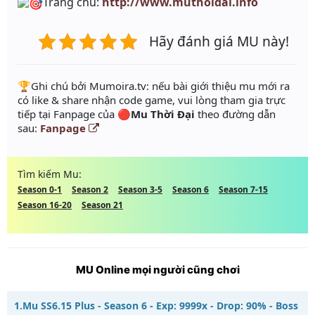
Trang chủ:
http://www.muthoidai.info
Hãy đánh giá MU này!
️🏆Ghi chú bởi Mumoira.tv: nếu bài giới thiệu mu mới ra
có like & share nhận code game, vui lòng tham gia trực
tiếp tại Fanpage của
🔴Mu Thời Đại
theo đường dẫn
sau:
Fanpage
Tìm kiếm Mu:
Season 0-1
Season 2
Season 3-5
Season 6
Season 7-15
Season 16-20
Season 21
MU Online mọi người cũng chơi
1.
Mu SS6.15 Plus - Season 6 - Exp: 9999x - Drop: 90% - Boss