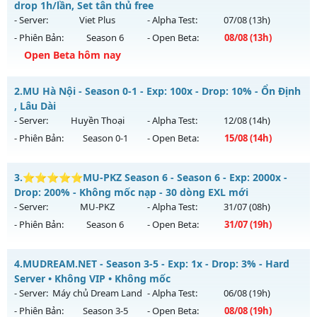
drop 1h/lần, Set tân thủ free
- Server:
Viet Plus
- Alpha Test:
07/08
(13h)
- Phiên Bản:
Season 6
- Open Beta:
08/08
(13h)
Open Beta hôm nay
Mu SS6.15 Plus - Boss drop 1h/lần, Set tân thủ free
2.
MU Hà Nội - Season 0-1 - Exp: 100x - Drop: 10% - Ổn Định
Mu mới ra tháng 08 2026 - Mở máy chủ
Viet Plus
vào 13h
, Lâu Dài
ngày 08/08/2626
- Server:
Huyền Thoại
- Alpha Test:
12/08
(14h)
- Phiên Bản:
Season 0-1
- Open Beta:
15/08
(14h)
Exp: 9999x - Drop: 90%
Kiểu reset: Reset In Game
MU Hà Nội - Ổn Định , Lâu Dài
3.
⭐⭐⭐⭐⭐MU-PKZ Season 6 - Season 6 - Exp: 2000x -
Thể loại: Mu Bán Đồ Full Trong Shop
Mu mới ra tháng 08 2026 - Mở máy chủ
Huyền Thoại
vào
Drop: 200% - Không mốc nạp - 30 dòng EXL mới
Antihack: Phoenix chống hack mới
14h ngày 15/08/2626
- Server:
MU-PKZ
- Alpha Test:
31/07
(08h)
- Phiên Bản:
Season 6
- Open Beta:
31/07
(19h)
Exp: 100x - Drop: 10%
Kiểu reset: Reset In Game
⭐⭐⭐⭐⭐MU-PKZ Season 6 - Không mốc nạp - 30 dòng
4.
MUDREAM.NET - Season 3-5 - Exp: 1x - Drop: 3% - Hard
Thể loại: Mu Nguyên bản Webzen
EXL mới
Server • Không VIP • Không mốc
Antihack: ICM
Mu mới ra tháng 07 2026 - Mở máy chủ
MU-PKZ
vào 19h
- Server:
Máy chủ Dream Land
- Alpha Test:
06/08
(19h)
ngày 31/07/2626
- Phiên Bản:
Season 3-5
- Open Beta:
08/08
(19h)