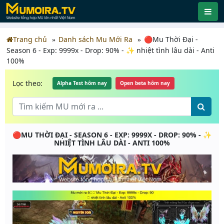
Trang chủ
Danh sách Mu Mới Ra
🔴Mu Thời Đại -
Season 6 - Exp: 9999x - Drop: 90% - ✨ nhiệt tình lâu dài - Anti
100%
Lọc theo:
Alpha Test hôm nay
Open beta hôm nay
🔴MU THỜI ĐẠI - SEASON 6 - EXP: 9999X - DROP: 90% - ✨
NHIỆT TÌNH LÂU DÀI - ANTI 100%