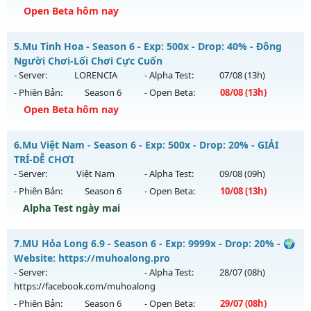
Exp: 2000x - Drop: 200%
Open Beta hôm nay
Kiểu reset: Reset In Game
MUDREAM.NET - Hard Server • Không VIP • Không mốc
5.
Mu Tinh Hoa - Season 6 - Exp: 500x - Drop: 40% - Đông
Thể loại: Mu Nguyên bản Webzen
Mu mới ra tháng 08 2026 - Mở máy chủ
Máy chủ Dream
Người Chơi-Lối Chơi Cực Cuốn
Antihack: SuperAnti
Land
vào 19h ngày 08/08/2626
- Server:
LORENCIA
- Alpha Test:
07/08
(13h)
- Phiên Bản:
Season 6
- Open Beta:
08/08
(13h)
Exp: 1x - Drop: 3%
Open Beta hôm nay
Kiểu reset: Non Reset
Thể loại: Mu Nguyên bản Webzen
Mu Tinh Hoa - Đông Người Chơi-Lối Chơi Cực Cuốn
6.
Mu Việt Nam - Season 6 - Exp: 500x - Drop: 20% - GIẢI
Antihack: Chống Hack/ Dupe 100%
Mu mới ra tháng 08 2026 - Mở máy chủ
LORENCIA
vào 13h
TRÍ-DỄ CHƠI
ngày 08/08/2626
- Server:
Việt Nam
- Alpha Test:
09/08
(09h)
- Phiên Bản:
Season 6
- Open Beta:
10/08
(13h)
Exp: 500x - Drop: 40%
Alpha Test ngày mai
Kiểu reset: Reset In Game
Thể loại: Mu Nguyên bản Webzen
Mu Việt Nam - GIẢI TRÍ-DỄ CHƠI
7.
MU Hỏa Long 6.9 - Season 6 - Exp: 9999x - Drop: 20% - 🌍
Antihack: Anti Vip
Mu mới ra tháng 08 2026 - Mở máy chủ
Việt Nam
vào 13h
Website: https://muhoalong.pro
ngày 10/08/2626
- Server:
- Alpha Test:
28/07
(08h)
https://facebook.com/muhoalong
Exp: 500x - Drop: 20%
- Phiên Bản:
Season 6
- Open Beta:
29/07
(08h)