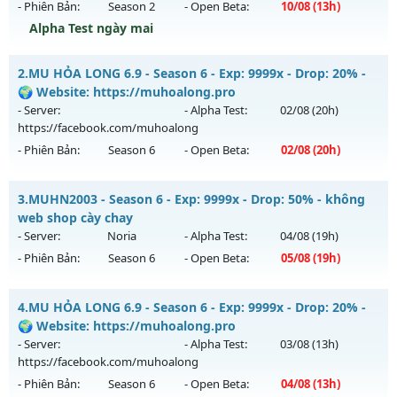
- Phiên Bản:
Season 2
- Open Beta:
10/08
(13h)
Alpha Test ngày mai
Train Quái Nhận WC - cày Cuốc Không Mốc Nạp Giá Trị
2.
MU HỎA LONG 6.9 - Season 6 - Exp: 9999x - Drop: 20% -
Mu mới ra tháng 08 2026 - Mở máy chủ
MA VƯƠNG
vào
🌍 Website: https://muhoalong.pro
13h ngày 10/08/2626
- Server:
- Alpha Test:
02/08
(20h)
https://facebook.com/muhoalong
Exp: 200x - Drop: 20%
- Phiên Bản:
Season 6
- Open Beta:
02/08
(20h)
Kiểu reset: Reset In Game
Thể loại: Mu Nguyên bản Webzen
MU HỎA LONG 6.9 - 🌍 Website: https://muhoalong.pro
3.
MUHN2003 - Season 6 - Exp: 9999x - Drop: 50% - không
Antihack: GameGuard
Mu mới ra tháng 08 2026 - Mở máy chủ
web shop cày chay
https://facebook.com/muhoalong
vào 20h ngày
- Server:
Noria
- Alpha Test:
04/08
(19h)
02/08/2626
- Phiên Bản:
Season 6
- Open Beta:
05/08
(19h)
Exp: 9999x - Drop: 20%
MUHN2003 - không web shop cày chay
Kiểu reset: Non Reset
4.
MU HỎA LONG 6.9 - Season 6 - Exp: 9999x - Drop: 20% -
Mu mới ra tháng 08 2026 - Mở máy chủ
Noria
vào 19h ngày
🌍 Website: https://muhoalong.pro
Thể loại: Mu Nguyên bản Webzen
05/08/2626
- Server:
- Alpha Test:
03/08
(13h)
Antihack: XShield
https://facebook.com/muhoalong
Exp: 9999x - Drop: 50%
- Phiên Bản:
Season 6
- Open Beta:
04/08
(13h)
Kiểu reset: Reset In Game