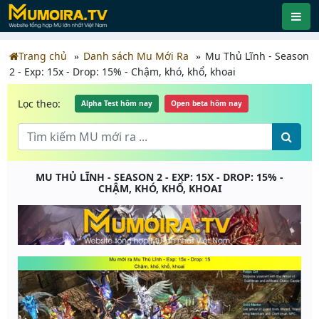
Trang chủ
Danh sách Mu Mới Ra
Mu Thủ Lĩnh - Season
2 - Exp: 15x - Drop: 15% - Chậm, khó, khổ, khoai
Lọc theo:
Alpha Test hôm nay
Open beta hôm nay
MU THỦ LĨNH - SEASON 2 - EXP: 15X - DROP: 15% -
CHẬM, KHÓ, KHỔ, KHOAI