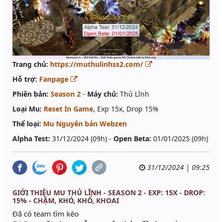
Trang chủ:
https://muthulinhss2.com/
Hỗ trợ:
Fanpage
Phiên bản:
Season 2
-
Máy chủ:
Thủ Lĩnh
Loại Mu:
Reset In Game
, Exp 15x, Drop 15%
Thể loại:
Mu Nguyên bản Webzen
Alpha Test:
31/12/2024 (09h) -
Open Beta:
01/01/2025 (09h)
31/12/2024 | 09:25
GIỚI THIỆU MU THỦ LĨNH - SEASON 2 - EXP: 15X - DROP:
15% - CHẬM, KHÓ, KHỔ, KHOAI
Đã có team tìm kèo