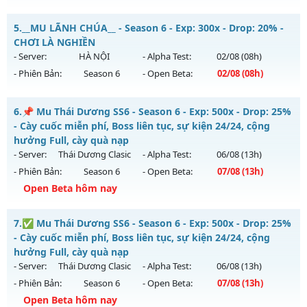
Thể loại: Mu Nguyên bản Webzen
MU HỎA LONG 6.9 - 🌍 Website: https://muhoalong.pro
5.
__MU LÃNH CHÚA__ - Season 6 - Exp: 300x - Drop: 20% -
Antihack: XSHield
Mu mới ra tháng 08 2026 - Mở máy chủ
CHƠI LÀ NGHIỀN
https://facebook.com/muhoalong
vào 13h ngày
- Server:
HÀ NỘI
- Alpha Test:
02/08
(08h)
04/08/2626
- Phiên Bản:
Season 6
- Open Beta:
02/08
(08h)
Exp: 9999x - Drop: 20%
__MU LÃNH CHÚA__ - CHƠI LÀ NGHIỀN
Kiểu reset: Non Reset
6.
📌 Mu Thái Dương SS6 - Season 6 - Exp: 500x - Drop: 25%
Mu mới ra tháng 08 2026 - Mở máy chủ
HÀ NỘI
vào 08h
- Cày cuốc miễn phí, Boss liên tục, sự kiện 24/24, cộng
Thể loại: Mu Nguyên bản Webzen
ngày 02/08/2626
hưởng Full, cày quà nạp
Antihack: XShield
- Server:
Thái Dương Clasic
- Alpha Test:
06/08
(13h)
Exp: 300x - Drop: 20%
- Phiên Bản:
Season 6
- Open Beta:
07/08
(13h)
Kiểu reset: Reset In Game
Open Beta hôm nay
Thể loại: Mu Nguyên bản Webzen
📌 Mu Thái Dương SS6 - Cày cuốc miễn phí, Boss liên tục,
Antihack: GoldShield
7.
✅ Mu Thái Dương SS6 - Season 6 - Exp: 500x - Drop: 25%
sự kiện 24/24, cộng hưởng Full, cày quà nạp
- Cày cuốc miễn phí, Boss liên tục, sự kiện 24/24, cộng
Mu mới ra tháng 08 2026 - Mở máy chủ
Thái Dương Clasic
hưởng Full, cày quà nạp
vào 13h ngày 07/08/2626
- Server:
Thái Dương Clasic
- Alpha Test:
06/08
(13h)
- Phiên Bản:
Season 6
- Open Beta:
07/08
(13h)
Exp: 500x - Drop: 25%
Open Beta hôm nay
Kiểu reset: Reset In Game