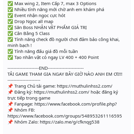
✅ Max wing 2, Item Cấp 7, max 3 Options
✅ Nhiều tính năng mới chờ anh em khám phá
✅ Event nhận ngọc cực hót
✅ Drop Ngọc all map
✅ Săn Boss NHẬN VẬT PHẨM GIÁ TRỊ
✅ Cân Bằng 5 Class
✅ Tính năng check đồ người chơi đảm bảo công khai,
minh bạch !
✅ Tính năng đấu giá đồ mỗi tuần
✅ Tạo nhân vật có ngay LV 400 + 400 Point
---------------------END------------------------
TẢI GAME THAM GIA NGAY BÂY GIỜ NÀO ANH EM ƠI!!!
----------------------
📌 Trang Chủ tải game: https://muthulinhss2.com/
📌 Đăng ký: https://muthulinhss2.com/ hoặc đăng ký
trực tiếp trong game
📌 Fanpage: https://www.facebook.com/profile.php?
📌 Nhóm FB:
https://www.facebook.com/groups/548953261116595
📌 Nhóm Zalo: https://zalo.me/g/cfknqg538