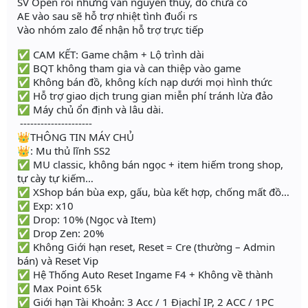
SV Open rồi nhưng vẫn nguyên thủy, đồ chưa có
AE vào sau sẽ hỗ trợ nhiệt tình đuổi rs
Vào nhóm zalo để nhận hỗ trợ trực tiếp
✅ CAM KẾT: Game chậm + Lộ trình dài
✅ BQT không tham gia và can thiệp vào game
✅ Không bán đồ, không kích nạp dưới mọi hình thức
✅ Hỗ trợ giao dịch trung gian miễn phí tránh lừa đảo
✅ Máy chủ ổn định và lâu dài.
---------------------
👑THÔNG TIN MÁY CHỦ
👑: Mu thủ lĩnh SS2
✅ MU classic, không bán ngọc + item hiếm trong shop,
tự cày tự kiếm…
✅ XShop bán bùa exp, gấu, bùa kết hợp, chống mất đồ…
✅ Exp: x10
✅ Drop: 10% (Ngọc và Item)
✅ Drop Zen: 20%
✅ Không Giới hạn reset, Reset = Cre (thường – Admin
bán) và Reset Vip
✅ Hệ Thống Auto Reset Ingame F4 + Không về thành
✅ Max Point 65k
✅ Giới hạn Tài Khoản: 3 Acc / 1 Địachỉ IP, 2 ACC / 1PC