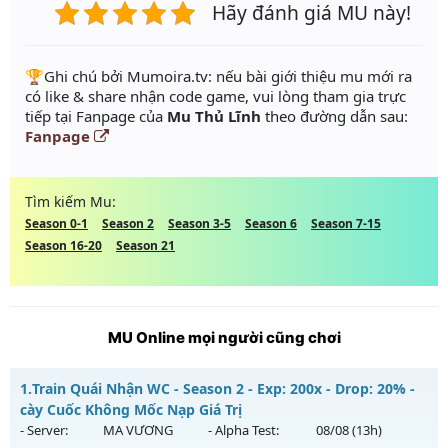
Hãy đánh giá MU này!
️🏆Ghi chú bởi Mumoira.tv: nếu bài giới thiệu mu mới ra
có like & share nhận code game, vui lòng tham gia trực
tiếp tại Fanpage của
Mu Thủ Lĩnh
theo đường dẫn sau:
Fanpage
Tìm kiếm Mu:
Season 0-1
Season 2
Season 3-5
Season 6
Season 7-15
Season 16-20
Season 21
MU Online mọi người cũng chơi
1.
Train Quái Nhận WC - Season 2 - Exp: 200x - Drop: 20% -
cày Cuốc Không Mốc Nạp Giá Trị
- Server:
MA VƯƠNG
- Alpha Test:
08/08
(13h)