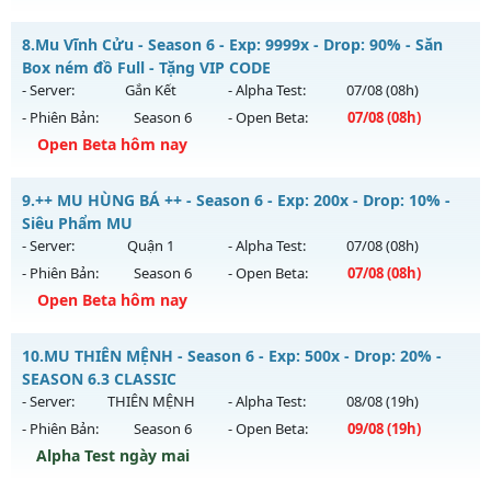
Thể loại: Mu Nguyên bản Webzen
✅ Mu Thái Dương SS6 - Cày cuốc miễn phí, Boss liên tục,
8.
Mu Vĩnh Cửu - Season 6 - Exp: 9999x - Drop: 90% - Săn
sự kiện 24/24, cộng hưởng Full, cày quà nạp
Antihack: VIP SHIELD
Box ném đồ Full - Tặng VIP CODE
Mu mới ra tháng 08 2026 - Mở máy chủ
Thái Dương Clasic
- Server:
Gắn Kết
- Alpha Test:
07/08
(08h)
vào 13h ngày 07/08/2626
- Phiên Bản:
Season 6
- Open Beta:
07/08
(08h)
Exp: 500x - Drop: 25%
Open Beta hôm nay
Kiểu reset: Reset In Game
Mu Vĩnh Cửu - Săn Box ném đồ Full - Tặng VIP CODE
9.
++ MU HÙNG BÁ ++ - Season 6 - Exp: 200x - Drop: 10% -
Thể loại: Mu Nguyên bản Webzen
Mu mới ra tháng 08 2026 - Mở máy chủ
Gắn Kết
vào 08h
Siêu Phẩm MU
Antihack: VIP SHIELD
ngày 07/08/2626
- Server:
Quận 1
- Alpha Test:
07/08
(08h)
- Phiên Bản:
Season 6
- Open Beta:
07/08
(08h)
Exp: 9999x - Drop: 90%
Open Beta hôm nay
Kiểu reset: Reset In Game
Thể loại: Mu Nguyên bản Webzen
++ MU HÙNG BÁ ++ - Siêu Phẩm MU
10.
MU THIÊN MỆNH - Season 6 - Exp: 500x - Drop: 20% -
Antihack: ICMPROTECT ✅ 🔴 ✨ ⚡️
Mu mới ra tháng 08 2026 - Mở máy chủ
Quận 1
vào 08h
SEASON 6.3 CLASSIC
ngày 07/08/2626
- Server:
THIÊN MỆNH
- Alpha Test:
08/08
(19h)
- Phiên Bản:
Season 6
- Open Beta:
09/08
(19h)
Exp: 200x - Drop: 10%
Alpha Test ngày mai
Kiểu reset: Reset In Game