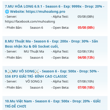
Kiểu reset: Non Reset
MU HỎA LONG 6.9 - 🌍 Website: https://muhoalong.pro
7.
MU HỎA LONG 6.9.1 - Season 6 - Exp: 9999x - Drop: 20% -
Thể loại: Mu Nguyên bản Webzen
Mu mới ra tháng 07 2026 - Mở máy chủ
🌐 Website: https://muhoalong.pro
Antihack: XShield
https://facebook.com/muhoalong
vào 13h ngày
- Server:
- Alpha Test:
05/08
(08h)
30/07/2626
https://facebook.com/muhoalong
- Phiên Bản:
Season 6
- Open Beta:
05/08
(08h)
Exp: 9999x - Drop: 99%
Kiểu reset: Non Reset
MU HỎA LONG 6.9.1 - 🌐 Website: https://muhoalong.pro
8.
MU Thuật Ma - Season 6 - Exp: 200x - Drop: 30% - Săn
Thể loại: Mu Nguyên bản Webzen
Mu mới ra tháng 08 2026 - Mở máy chủ
Boss nhận Xu & Đồ Socket cuối,
Antihack: Xshiel
https://facebook.com/muhoalong
vào 08h ngày
- Server:
MU Thuật Ma
- Alpha Test:
02/08
(13h)
05/08/2626
- Phiên Bản:
Season 6
- Open Beta:
04/08
(13h)
Exp: 9999x - Drop: 20%
MU Thuật Ma - Săn Boss nhận Xu & Đồ Socket cuối,
Kiểu reset: Non Reset
9.
⚔️MU VÔ SONG⚔️ - Season 6 - Exp: 500x - Drop: 50% -
Mu mới ra tháng 08 2026 - Mở máy chủ
MU Thuật Ma
vào
SS6 EP3 GIẢI TRÍ- ĐỈNH CAO CLASSIC
Thể loại: Mu Nguyên bản Webzen
13h ngày 04/08/2626
- Server:
VÔ SONG 3
- Alpha Test:
07/08
(10h)
Antihack: XShield
- Phiên Bản:
Season 6
- Open Beta:
07/08
(18h)
Exp: 200x - Drop: 30%
Kiểu reset: Reset In Game
⚔️MU VÔ SONG⚔️ - SS6 EP3 GIẢI TRÍ- ĐỈNH CAO CLASSIC
10.
Mu Việt Nam - Season 6 - Exp: 500x - Drop: 20% - GIẢI
Thể loại: Mu Nguyên bản Webzen
Mu mới ra tháng 08 2026 - Mở máy chủ
VÔ SONG 3
vào 18h
TRÍ-DỄ CHƠI