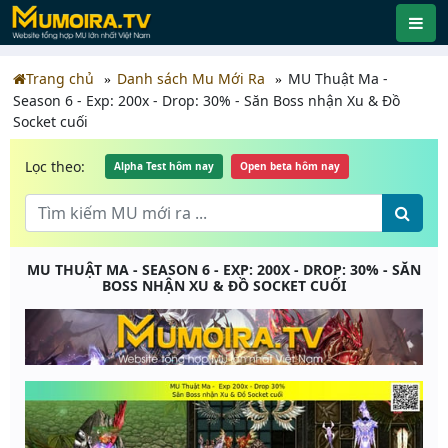
Trang chủ
Danh sách Mu Mới Ra
MU Thuật Ma -
Season 6 - Exp: 200x - Drop: 30% - Săn Boss nhận Xu & Đồ
Socket cuối
Lọc theo:
Alpha Test hôm nay
Open beta hôm nay
MU THUẬT MA - SEASON 6 - EXP: 200X - DROP: 30% - SĂN
BOSS NHẬN XU & ĐỒ SOCKET CUỐI