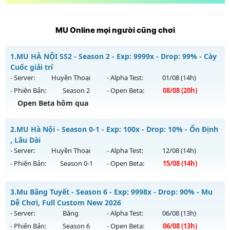
MU Online mọi người cũng chơi
1.
MU HÀ NỘI SS2 - Season 2 - Exp: 9999x - Drop: 99% - Cày
Cuốc giải trí
- Server:
Huyền Thoại
- Alpha Test:
01/08
(14h)
- Phiên Bản:
Season 2
- Open Beta:
08/08
(20h)
Open Beta hôm qua
MU HÀ NỘI SS2 - Cày Cuốc giải trí
2.
MU Hà Nội - Season 0-1 - Exp: 100x - Drop: 10% - Ổn Định
Mu mới ra tháng 08 2026 - Mở máy chủ
Huyền Thoại
vào
, Lâu Dài
20h ngày 08/08/2626
- Server:
Huyền Thoại
- Alpha Test:
12/08
(14h)
- Phiên Bản:
Season 0-1
- Open Beta:
15/08
(14h)
Exp: 9999x - Drop: 99%
Kiểu reset: Reset In Game
MU Hà Nội - Ổn Định , Lâu Dài
3.
Mu Băng Tuyết - Season 6 - Exp: 9998x - Drop: 90% - Mu
Thể loại: Mu Nguyên bản Webzen
Mu mới ra tháng 08 2026 - Mở máy chủ
Huyền Thoại
vào
Dễ Chơi, Full Custom New 2026
Antihack: ugk
14h ngày 15/08/2626
- Server:
Băng
- Alpha Test:
06/08
(13h)
- Phiên Bản:
Season 6
- Open Beta:
06/08
(13h)
Exp: 100x - Drop: 10%