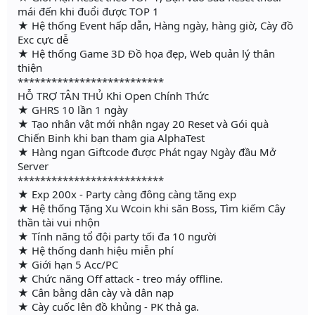
mái đến khi đuổi được TOP 1
★ Hệ thống Event hấp dẫn, Hàng ngày, hàng giờ, Cày đồ
Exc cực dễ
★ Hệ thống Game 3D Đồ họa đẹp, Web quản lý thân
thiện
**************************
HỖ TRỢ TÂN THỦ Khi Open Chính Thức
★ GHRS 10 lần 1 ngày
★ Tạo nhân vật mới nhận ngay 20 Reset và Gói quà
Chiến Binh khi bạn tham gia AlphaTest
★ Hàng ngan Giftcode được Phát ngay Ngày đầu Mở
Server
**************************
★ Exp 200x - Party càng đông càng tăng exp
★ Hệ thống Tặng Xu Wcoin khi săn Boss, Tìm kiếm Cây
thần tài vui nhộn
★ Tính năng tổ đội party tối đa 10 người
★ Hệ thống danh hiệu miễn phí
★ Giới hạn 5 Acc/PC
★ Chức năng Off attack - treo máy offline.
★ Cân bằng dân cày và dân nạp
★ Cày cuốc lên đồ khủng - PK thả ga.