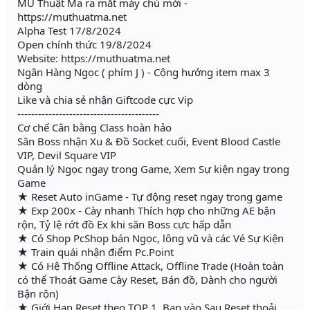
MU Thuật Ma ra mắt máy chủ mới -
https://muthuatma.net
Alpha Test 17/8/2024
Open chính thức 19/8/2024
Website: https://muthuatma.net
Ngân Hàng Ngọc ( phím J ) - Cộng hưởng item max 3
dòng
Like và chia sẻ nhận Giftcode cực Vip
-----------------------------------------
Cơ chế Cân bằng Class hoàn hảo
Săn Boss nhận Xu & Đồ Socket cuối, Event Blood Castle
VIP, Devil Square VIP
Quản lý Ngọc ngay trong Game, Xem Sự kiện ngay trong
Game
★ Reset Auto inGame - Tự động reset ngay trong game
★ Exp 200x - Cày nhanh Thích hợp cho những AE bận
rộn, Tỷ lệ rớt đồ Ex khi săn Boss cực hấp dẫn
★ Có Shop PcShop bán Ngọc, lông vũ và các Vé Sự Kiện
★ Train quái nhận điểm Pc.Point
★ Có Hệ Thống Offline Attack, Offline Trade (Hoàn toàn
có thể Thoát Game Cày Reset, Bán đồ, Dành cho người
Bận rộn)
★ Giới Hạn Reset theo TOP 1, Bạn vào Sau Reset thoải