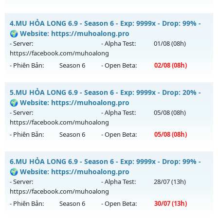
Kiểu reset: Reset In Game
Mu Băng Tuyết - Mu Dễ Chơi, Full Custom New 2026
4.
MU HỎA LONG 6.9 - Season 6 - Exp: 9999x - Drop: 99% -
Thể loại: Mu Nguyên bản Webzen
Mu mới ra tháng 08 2026 - Mở máy chủ
Băng
vào 13h ngày
🌍 Website: https://muhoalong.pro
Antihack: ICM
06/08/2626
- Server:
- Alpha Test:
01/08
(08h)
https://facebook.com/muhoalong
Exp: 9998x - Drop: 90%
- Phiên Bản:
Season 6
- Open Beta:
02/08
(08h)
Kiểu reset: Reset In Game
Thể loại: Mu Custom thêm đồ mới
MU HỎA LONG 6.9 - 🌍 Website: https://muhoalong.pro
5.
MU HỎA LONG 6.9 - Season 6 - Exp: 9999x - Drop: 20% -
Antihack: Dragon
Mu mới ra tháng 08 2026 - Mở máy chủ
🌍 Website: https://muhoalong.pro
https://facebook.com/muhoalong
vào 08h ngày
- Server:
- Alpha Test:
05/08
(08h)
02/08/2626
https://facebook.com/muhoalong
- Phiên Bản:
Season 6
- Open Beta:
05/08
(08h)
Exp: 9999x - Drop: 99%
Kiểu reset: Non Reset
MU HỎA LONG 6.9 - 🌍 Website: https://muhoalong.pro
6.
MU HỎA LONG 6.9 - Season 6 - Exp: 9999x - Drop: 99% -
Thể loại: Mu Nguyên bản Webzen
Mu mới ra tháng 08 2026 - Mở máy chủ
🌍 Website: https://muhoalong.pro
Antihack: XShield
https://facebook.com/muhoalong
vào 08h ngày
- Server:
- Alpha Test:
28/07
(13h)
05/08/2626
https://facebook.com/muhoalong
- Phiên Bản:
Season 6
- Open Beta:
30/07
(13h)
Exp: 9999x - Drop: 20%