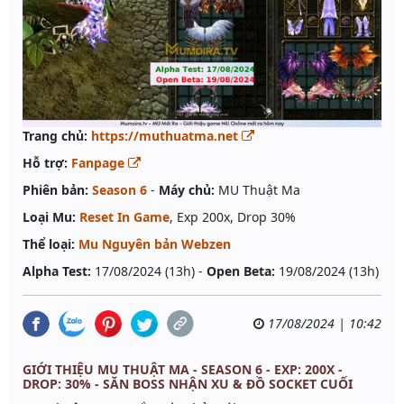
Trang chủ:
https://muthuatma.net
Hỗ trợ:
Fanpage
Phiên bản:
Season 6
-
Máy chủ:
MU Thuật Ma
Loại Mu:
Reset In Game
, Exp 200x, Drop 30%
Thể loại:
Mu Nguyên bản Webzen
Alpha Test:
17/08/2024 (13h) -
Open Beta:
19/08/2024 (13h)
17/08/2024 | 10:42
GIỚI THIỆU MU THUẬT MA - SEASON 6 - EXP: 200X -
DROP: 30% - SĂN BOSS NHẬN XU & ĐỒ SOCKET CUỐI