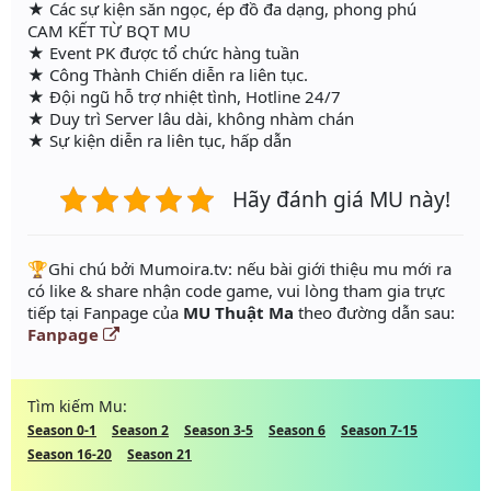
★ Các sự kiện săn ngọc, ép đồ đa dạng, phong phú
CAM KẾT TỪ BQT MU
★ Event PK được tổ chức hàng tuần
★ Công Thành Chiến diễn ra liên tục.
★ Đội ngũ hỗ trợ nhiệt tình, Hotline 24/7
★ Duy trì Server lâu dài, không nhàm chán
★ Sự kiện diễn ra liên tục, hấp dẫn
Hãy đánh giá MU này!
️🏆Ghi chú bởi Mumoira.tv: nếu bài giới thiệu mu mới ra
có like & share nhận code game, vui lòng tham gia trực
tiếp tại Fanpage của
MU Thuật Ma
theo đường dẫn sau:
Fanpage
Tìm kiếm Mu:
Season 0-1
Season 2
Season 3-5
Season 6
Season 7-15
Season 16-20
Season 21