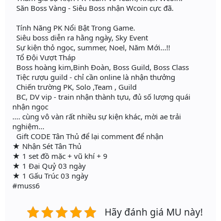
Săn Boss Vàng - Siêu Boss nhận Wcoin cực đã.
Tính Năng PK Nổi Bật Trong Game.
Siêu boss diễn ra hằng ngày, Sky Event
Sự kiện thỏ ngọc, summer, Noel, Năm Mới...!!
Tổ Đội Vượt Tháp
Boss hoàng kim,Binh Đoàn, Boss Guild, Boss Class
Tiệc rượu guild - chỉ cần online là nhận thưởng
Chiến trường PK, Solo ,Team , Guild
BC, DV vip - train nhận thành tựu, đủ số lượng quái
nhận ngọc
.... cùng vô vàn rất nhiều sự kiện khác, mời ae trải
nghiệm...
Gift CODE Tân Thủ để lại comment để nhận
★ Nhận Sét Tân Thủ
★ 1 set đồ mặc + vũ khí + 9
★ 1 Đại Quỷ 03 ngày
★ 1 Gấu Trúc 03 ngày
#muss6
Hãy đánh giá MU này!