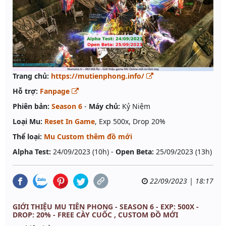
Trang chủ:
https://mutienphong.info/
Hỗ trợ:
Fanpage
Phiên bản:
Season 6
-
Máy chủ:
Kỷ Niệm
Loại Mu:
Reset In Game
, Exp 500x, Drop 20%
Thể loại:
Mu Custom thêm đồ mới
Alpha Test:
24/09/2023 (10h) -
Open Beta:
25/09/2023 (13h)
22/09/2023 | 18:17
GIỚI THIỆU MU TIÊN PHONG - SEASON 6 - EXP: 500X -
DROP: 20% - FREE CÀY CUỐC , CUSTOM ĐỒ MỚI