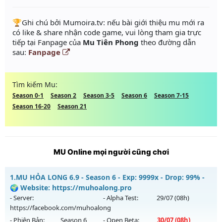
️🏆Ghi chú bởi Mumoira.tv: nếu bài giới thiệu mu mới ra
có like & share nhận code game, vui lòng tham gia trực
tiếp tại Fanpage của
Mu Tiên Phong
theo đường dẫn
sau:
Fanpage
Tìm kiếm Mu:
Season 0-1
Season 2
Season 3-5
Season 6
Season 7-15
Season 16-20
Season 21
MU Online mọi người cũng chơi
1.
MU HỎA LONG 6.9 - Season 6 - Exp: 9999x - Drop: 99% -
🌍 Website: https://muhoalong.pro
- Server:
- Alpha Test:
29/07
(08h)
https://facebook.com/muhoalong
- Phiên Bản:
Season 6
- Open Beta:
30/07
(08h)