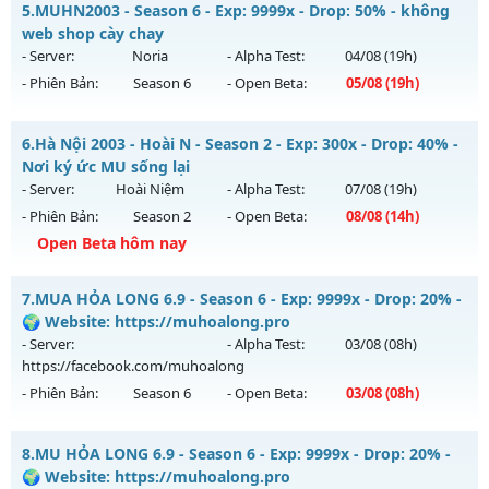
5.
MUHN2003 - Season 6 - Exp: 9999x - Drop: 50% - không
Thể loại: Mu Nguyên bản Webzen
Mu mới ra tháng 08 2026 - Mở máy chủ
Muhanoi2-Classic
web shop cày chay
Antihack: XShield
vào 10h ngày 08/08/2626
- Server:
Noria
- Alpha Test:
04/08
(19h)
- Phiên Bản:
Season 6
- Open Beta:
05/08
(19h)
Exp: 5x - Drop: 10%
Kiểu reset: Reset In Game
MUHN2003 - không web shop cày chay
6.
Hà Nội 2003 - Hoài N - Season 2 - Exp: 300x - Drop: 40% -
Thể loại: Mu Nguyên bản Webzen
Mu mới ra tháng 08 2026 - Mở máy chủ
Noria
vào 19h ngày
Nơi ký ức MU sống lại
Antihack: Pro
05/08/2626
- Server:
Hoài Niệm
- Alpha Test:
07/08
(19h)
- Phiên Bản:
Season 2
- Open Beta:
08/08
(14h)
Exp: 9999x - Drop: 50%
Open Beta hôm nay
Kiểu reset: Reset In Game
Thể loại: Mu Nguyên bản Webzen
Hà Nội 2003 - Hoài N - Nơi ký ức MU sống lại
7.
MUA HỎA LONG 6.9 - Season 6 - Exp: 9999x - Drop: 20% -
Antihack: XSHield
Mu mới ra tháng 08 2026 - Mở máy chủ
Hoài Niệm
vào 14h
🌍 Website: https://muhoalong.pro
ngày 08/08/2626
- Server:
- Alpha Test:
03/08
(08h)
https://facebook.com/muhoalong
Exp: 300x - Drop: 40%
- Phiên Bản:
Season 6
- Open Beta:
03/08
(08h)
Kiểu reset: Reset In Game
Thể loại: Mu Custom thêm đồ mới
MUA HỎA LONG 6.9 - 🌍 Website: https://muhoalong.pro
8.
MU HỎA LONG 6.9 - Season 6 - Exp: 9999x - Drop: 20% -
Antihack: UKG
Mu mới ra tháng 08 2026 - Mở máy chủ
🌍 Website: https://muhoalong.pro