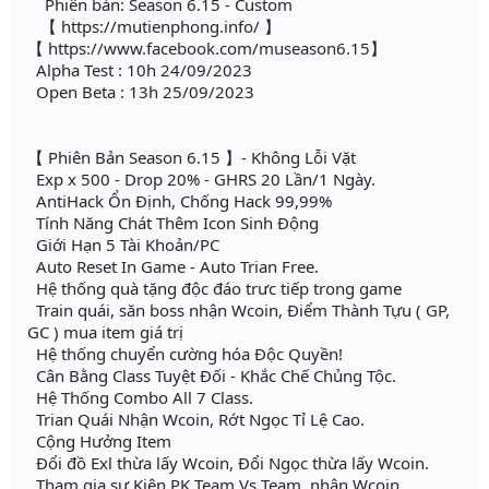
Phiên bản: Season 6.15 - Custom
【 https://mutienphong.info/ 】
【 https://www.facebook.com/museason6.15】
Alpha Test : 10h 24/09/2023
Open Beta : 13h 25/09/2023
【 Phiên Bản Season 6.15 】- Không Lỗi Vặt
Exp x 500 - Drop 20% - GHRS 20 Lần/1 Ngày.
AntiHack Ổn Định, Chống Hack 99,99%
Tính Năng Chát Thêm Icon Sinh Động
Giới Hạn 5 Tài Khoản/PC
Auto Reset In Game - Auto Trian Free.
Hệ thống quà tặng độc đáo trưc tiếp trong game
Train quái, săn boss nhận Wcoin, Điểm Thành Tựu ( GP,
GC ) mua item giá trị
Hệ thống chuyển cường hóa Độc Quyền!
Cân Bằng Class Tuyệt Đối - Khắc Chế Chủng Tộc.
Hệ Thống Combo All 7 Class.
Trian Quái Nhận Wcoin, Rớt Ngọc Tỉ Lệ Cao.
Cộng Hưởng Item
Đổi đồ Exl thừa lấy Wcoin, Đổi Ngọc thừa lấy Wcoin.
Tham gia sự Kiện PK Team Vs Team, nhận Wcoin.