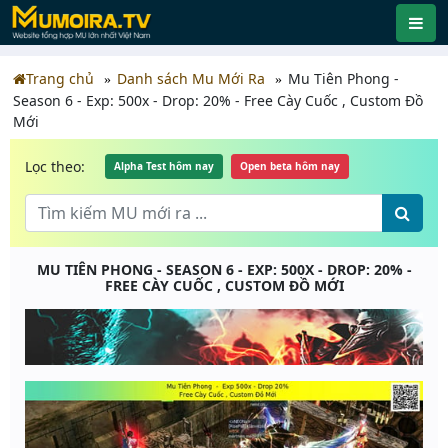
Trang chủ
Danh sách Mu Mới Ra
Mu Tiên Phong -
Season 6 - Exp: 500x - Drop: 20% - Free Cày Cuốc , Custom Đồ
Mới
Lọc theo:
Alpha Test hôm nay
Open beta hôm nay
MU TIÊN PHONG - SEASON 6 - EXP: 500X - DROP: 20% -
FREE CÀY CUỐC , CUSTOM ĐỒ MỚI