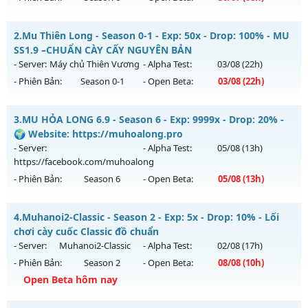
MU HỎA LONG 6.9 - 🌍 Website: https://muhoalong.pro
2.
Mu Thiên Long - Season 0-1 - Exp: 50x - Drop: 100% - MU
Mu mới ra tháng 07 2026 - Mở máy chủ
SS1.9 –CHUẨN CÀY CẤY NGUYÊN BẢN
https://facebook.com/muhoalong
vào 08h ngày
- Server:
Máy chủ Thiên Vương
- Alpha Test:
03/08
(22h)
30/07/2626
- Phiên Bản:
Season 0-1
- Open Beta:
03/08
(22h)
Exp: 9999x - Drop: 99%
Mu Thiên Long - MU SS1.9 –CHUẨN CÀY CẤY NGUYÊN BẢN
Kiểu reset: Non Reset
3.
MU HỎA LONG 6.9 - Season 6 - Exp: 9999x - Drop: 20% -
Mu mới ra tháng 08 2026 - Mở máy chủ
Máy chủ Thiên
🌍 Website: https://muhoalong.pro
Thể loại: Mu Nguyên bản Webzen
Vương
vào 22h ngày 03/08/2626
- Server:
- Alpha Test:
05/08
(13h)
Antihack: Xshiel
https://facebook.com/muhoalong
Exp: 50x - Drop: 100%
- Phiên Bản:
Season 6
- Open Beta:
05/08
(13h)
Kiểu reset: Reset In Game
Thể loại: Mu Nguyên bản Webzen
MU HỎA LONG 6.9 - 🌍 Website: https://muhoalong.pro
4.
Muhanoi2-Classic - Season 2 - Exp: 5x - Drop: 10% - Lối
Antihack: Gameguard
Mu mới ra tháng 08 2026 - Mở máy chủ
chơi cày cuốc Classic đồ chuẩn
https://facebook.com/muhoalong
vào 13h ngày
- Server:
Muhanoi2-Classic
- Alpha Test:
02/08
(17h)
05/08/2626
- Phiên Bản:
Season 2
- Open Beta:
08/08
(10h)
Exp: 9999x - Drop: 20%
Open Beta hôm nay
Kiểu reset: Non Reset
Muhanoi2-Classic - Lối chơi cày cuốc Classic đồ chuẩn