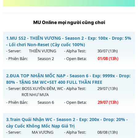
MU Online mọi người cũng chơi
1.
MU SS2 - THIÊN VƯƠNG - Season 2 - Exp: 100x - Drop: 5%
- Lối chơi Non-Reset (Cày cuốc 100%)
- Server:
THIÊN VƯƠNG
- Alpha Test:
30/07
(13h)
- Phiên Bản:
Season 2
- Open Beta:
01/08
(13h)
MU SS2 - THIÊN VƯƠNG - Lối chơi Non-Reset (Cày cuốc
2.
ĐUA TOP NHẬN MỐC NẠP - Season 6 - Exp: 9999x - Drop:
100%)
80% - TẶNG 5M WC+SET 400 FULL THẦN FREE
Mu mới ra tháng 08 2026 - Mở máy chủ
THIÊN VƯƠNG
vào
- Server:
BOSS XUYÊN ĐÊM, WC
- Alpha Test:
29/07
(13h)
13h ngày 01/08/2626
RƠI NHƯ MƯA
- Phiên Bản:
Season 6
- Open Beta:
29/07
(13h)
Exp: 100x - Drop: 5%
Kiểu reset: Non Reset
ĐUA TOP NHẬN MỐC NẠP - TẶNG 5M WC+SET 400 FULL
3.
Train Quái Nhận WC - Season 2 - Exp: 200x - Drop: 20% -
Thể loại: Mu Nguyên bản Webzen
THẦN FREE
cày Cuốc Không Mốc Nạp Giá Trị
Antihack: XShield
Mu mới ra tháng 07 2026 - Mở máy chủ
BOSS XUYÊN ĐÊM,
- Server:
MA VƯƠNG
- Alpha Test:
08/08
(13h)
WC RƠI NHƯ MƯA
vào 13h ngày 29/07/2626