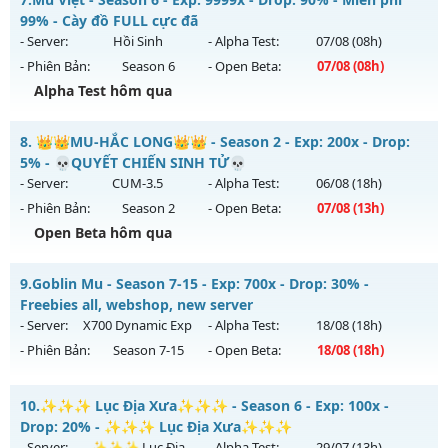
Thể loại: Mu Custom thêm đồ mới
Mu mới ra tháng 07 2026 - Mở máy chủ
CHÚA TỂ
vào 09h
99% - Cày đồ FULL cực đã
Antihack: 8x
ngày 31/07/2626
- Server:
Hồi Sinh
- Alpha Test:
07/08
(08h)
- Phiên Bản:
Season 6
- Open Beta:
07/08
(08h)
Exp: 300x - Drop: 20%
Alpha Test hôm qua
Kiểu reset: Reset In Game
Thể loại: Mu Nguyên bản Webzen
Mu Việt - Miễn phí 99% - Cày đồ FULL cực đã
8.
👑👑MU-HẮC LONG👑👑 - Season 2 - Exp: 200x - Drop:
Antihack: UGK ANTIHACK
Mu mới ra tháng 08 2026 - Mở máy chủ
Hồi Sinh
vào 08h
5% - 💀QUYẾT CHIẾN SINH TỬ💀
ngày 07/08/2626
- Server:
CUM-3.5
- Alpha Test:
06/08
(18h)
- Phiên Bản:
Season 2
- Open Beta:
07/08
(13h)
Exp: 9999x - Drop: 90%
Open Beta hôm qua
Kiểu reset: Reset In Game
Thể loại: Mu Nguyên bản Webzen
👑👑MU-HẮC LONG👑👑 - 💀QUYẾT CHIẾN SINH TỬ💀
9.
Goblin Mu - Season 7-15 - Exp: 700x - Drop: 30% -
Antihack: ICMPROTECT ✅ 🔴 ✨ ⚡️
Mu mới ra tháng 08 2026 - Mở máy chủ
CUM-3.5
vào 13h
Freebies all, webshop, new server
ngày 07/08/2626
- Server:
X700 Dynamic Exp
- Alpha Test:
18/08
(18h)
- Phiên Bản:
Season 7-15
- Open Beta:
18/08
(18h)
Exp: 200x - Drop: 5%
Kiểu reset: Reset In Game
Goblin Mu - Freebies all, webshop, new server
10.
✨✨✨ Lục Địa Xưa✨✨✨ - Season 6 - Exp: 100x -
Thể loại: Mu Nguyên bản Webzen
Mu mới ra tháng 08 2026 - Mở máy chủ
X700 Dynamic Exp
Drop: 20% - ✨✨✨ Lục Địa Xưa✨✨✨
Antihack: Sharkguard
vào 18h ngày 18/08/2626
- Server:
✨✨✨ Lục Địa
- Alpha Test:
29/07
(13h)