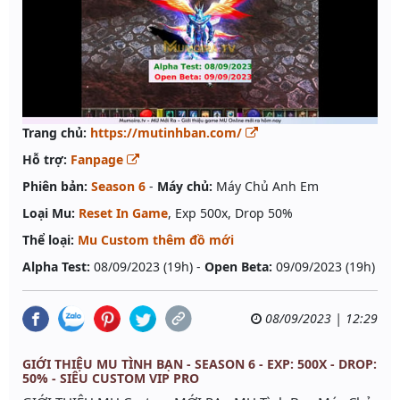
Trang chủ:
https://mutinhban.com/
Hỗ trợ:
Fanpage
Phiên bản:
Season 6
-
Máy chủ:
Máy Chủ Anh Em
Loại Mu:
Reset In Game
, Exp 500x, Drop 50%
Thể loại:
Mu Custom thêm đồ mới
Alpha Test:
08/09/2023 (19h) -
Open Beta:
09/09/2023 (19h)
08/09/2023 | 12:29
GIỚI THIỆU MU TÌNH BẠN - SEASON 6 - EXP: 500X - DROP:
50% - SIÊU CUSTOM VIP PRO