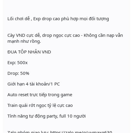
Lối chơi dễ , Exp drop cao phù hợp mọi đối tượng
Cày VND cực dễ, drop ngọc cực cao - Không cần nạp vẫn
mạnh như rồng.
ĐUA TÔP NHẬN VND
Exp: 500x
Drop: 50%
Giới hạn 4 tài khoản/1 PC
Auto reset trực tiếp trong game
Train quái rớt ngọc tỷ lệ cực cao
Tính năng tự động party, full 10 người
Zalo nhóm giao lưu: https://zalo.me/g/uymaxq630