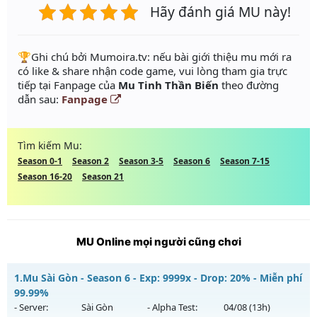
Hãy đánh giá MU này!
️🏆Ghi chú bởi Mumoira.tv: nếu bài giới thiệu mu mới ra
có like & share nhận code game, vui lòng tham gia trực
tiếp tại Fanpage của
Mu Tinh Thần Biến
theo đường
dẫn sau:
Fanpage
Tìm kiếm Mu:
Season 0-1
Season 2
Season 3-5
Season 6
Season 7-15
Season 16-20
Season 21
MU Online mọi người cũng chơi
1.
Mu Sài Gòn - Season 6 - Exp: 9999x - Drop: 20% - Miễn phí
99.99%
- Server:
Sài Gòn
- Alpha Test:
04/08
(13h)