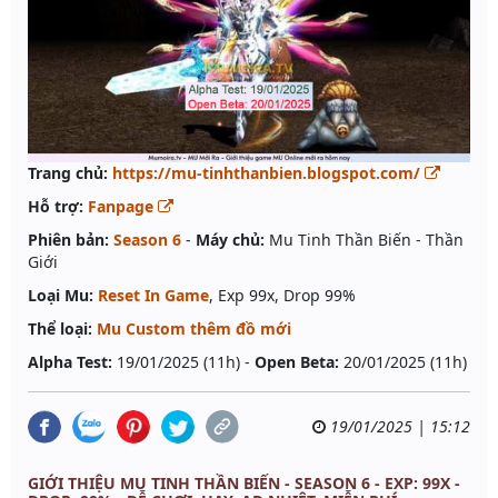
Trang chủ:
https://mu-tinhthanbien.blogspot.com/
Hỗ trợ:
Fanpage
Phiên bản:
Season 6
-
Máy chủ:
Mu Tinh Thần Biến - Thần
Giới
Loại Mu:
Reset In Game
, Exp 99x, Drop 99%
Thể loại:
Mu Custom thêm đồ mới
Alpha Test:
19/01/2025 (11h) -
Open Beta:
20/01/2025 (11h)
19/01/2025 | 15:12
GIỚI THIỆU MU TINH THẦN BIẾN - SEASON 6 - EXP: 99X -