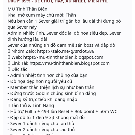
DROP: 99% - DỄ CHƠI, HAY, AD NHIỆT, MIỄN PHÍ
MU Tinh Thần Biến
Khai mở cụm máy chủ mới: Thần
Nếu bạn cần 1 Sever giải trí gắn bó lâu dài thì đừng bỏ
qua Sever này
Admin Nhiệt Tình, Sever độc lạ, đồ họa siêu đẹp, Sever
định hướng lâu dài
Sever của những tín đồ đam mê săn boss và đập đồ
 Nhóm Zalo: https://zalo.me/g/srclot688
 Web: https://mu-tinhthanbien.blogspot.com
 Link Tải: https://mu-tinhthanbien.blogspot.com
 Đặc sắc
- Admin nhiệt tình hơn chủ nợ của bạn
- Đồ họa đẹp hơn người yêu cũ
- Member thân thiện lịch sự như bạn thân
- Đứng trước Goblin chúng sinh bình đẳng
- Đăng ký trực tiếp khi đăng nhập
 Tân thủ & Tính Năng
- Hỗ trợ Full 5 + 494 lần Reset + 96k point + 50m WC
- Đập đồ từ 1 đến 9 xịt không mất đồ
- Sever 1 dành riêng cho tân thủ
- Sever 2 dành riêng cho cao thủ