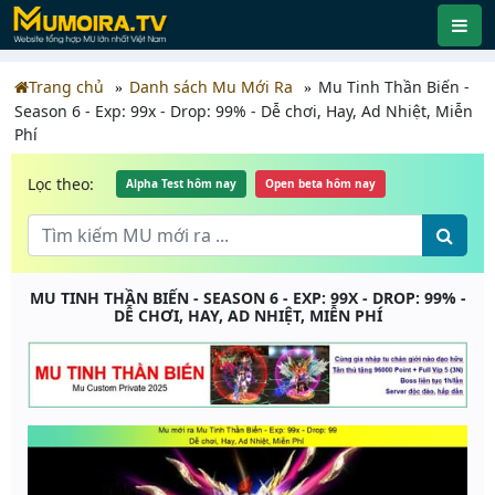
Trang chủ
Danh sách Mu Mới Ra
Mu Tinh Thần Biến -
Season 6 - Exp: 99x - Drop: 99% - Dễ chơi, Hay, Ad Nhiệt, Miễn
Phí
Lọc theo:
Alpha Test hôm nay
Open beta hôm nay
MU TINH THẦN BIẾN - SEASON 6 - EXP: 99X - DROP: 99% -
DỄ CHƠI, HAY, AD NHIỆT, MIỄN PHÍ