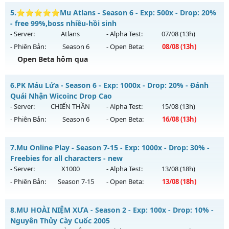
Kiểu reset: Reset In Game
Huyền Giới - Siêng Năng Làm Nên Tất Cả
5.
⭐⭐⭐⭐⭐Mu Atlans - Season 6 - Exp: 500x - Drop: 20%
Thể loại: Mu Nguyên bản Webzen
Mu mới ra tháng 08 2026 - Mở máy chủ
Huyền Giới
vào 19h
- free 99%,boss nhiều-hồi sinh
Antihack: IGMU.DEV
ngày 06/08/2626
- Server:
Atlans
- Alpha Test:
07/08
(13h)
- Phiên Bản:
Season 6
- Open Beta:
08/08
(13h)
Exp: 9999x - Drop: 999%
Open Beta hôm qua
Kiểu reset: Reset In Game
Thể loại: Mu Custom thêm đồ mới
⭐⭐⭐⭐⭐Mu Atlans - free 99%,boss nhiều-hồi sinh
6.
PK Máu Lửa - Season 6 - Exp: 1000x - Drop: 20% - Đánh
Antihack: Anti
Mu mới ra tháng 08 2026 - Mở máy chủ
Atlans
vào 13h
Quái Nhận Wicoinc Drop Cao
ngày 08/08/2626
- Server:
CHIẾN THẦN
- Alpha Test:
15/08
(13h)
- Phiên Bản:
Season 6
- Open Beta:
16/08
(13h)
Exp: 500x - Drop: 20%
Kiểu reset: Reset In Game
PK Máu Lửa - Đánh Quái Nhận Wicoinc Drop Cao
7.
Mu Online Play - Season 7-15 - Exp: 1000x - Drop: 30% -
Thể loại: Mu Nguyên bản Webzen
Mu mới ra tháng 08 2026 - Mở máy chủ
CHIẾN THẦN
vào
Freebies for all characters - new
Antihack: chống hack 99%
13h ngày 16/08/2626
- Server:
X1000
- Alpha Test:
13/08
(18h)
- Phiên Bản:
Season 7-15
- Open Beta:
13/08
(18h)
Exp: 1000x - Drop: 20%
Kiểu reset: Reset In Game
Mu Online Play - Freebies for all characters - new
8.
MU HOÀI NIỆM XƯA - Season 2 - Exp: 100x - Drop: 10% -
Thể loại: Mu Nguyên bản Webzen
Mu mới ra tháng 08 2026 - Mở máy chủ
X1000
vào 18h ngày
Nguyên Thủy Cày Cuốc 2005