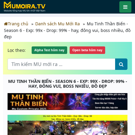
Trang chủ
Danh sách Mu Mới Ra
Mu Tinh Thần Biến -
Season 6 - Exp: 99x - Drop: 99% - hay, đông vui, boss nhiều, đồ
đẹp
Lọc theo:
Alpha Test hôm nay
Open beta hôm nay
MU TINH THẦN BIẾN - SEASON 6 - EXP: 99X - DROP: 99% -
HAY, ĐÔNG VUI, BOSS NHIỀU, ĐỒ ĐẸP