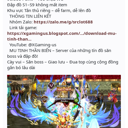
Đập đồ S1–S9 không mất item
Khu vực Tân thủ riêng – dễ farm, dễ lên đồ
THÔNG TIN LIÊN KẾT
Nhóm Zalo:
https://zalo.me/g/srclot688
Link tải game:
https://xgamingus.blogspot.com/.../download-mu-
tinh-than...
YouTube: @XGaming-us
MU TINH THẦN BIẾN – Server của những tín đồ săn
boss và đập đồ!
Cày vui – Săn boss – Giao lưu – Đua top cùng cộng đồng
gắn bó lâu dài