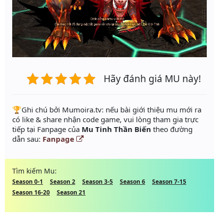
Hãy đánh giá MU này!
️🏆Ghi chú bởi Mumoira.tv: nếu bài giới thiệu mu mới ra
có like & share nhận code game, vui lòng tham gia trực
tiếp tại Fanpage của
Mu Tinh Thần Biến
theo đường
dẫn sau:
Fanpage
Tìm kiếm Mu:
Season 0-1
Season 2
Season 3-5
Season 6
Season 7-15
Season 16-20
Season 21