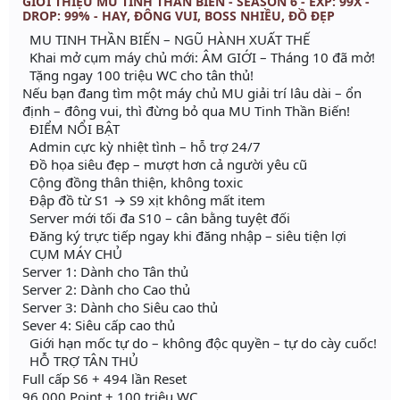
GIỚI THIỆU MU TINH THẦN BIẾN - SEASON 6 - EXP: 99X -
DROP: 99% - HAY, ĐÔNG VUI, BOSS NHIỀU, ĐỒ ĐẸP
MU TINH THẦN BIẾN – NGŨ HÀNH XUẤT THẾ
Khai mở cụm máy chủ mới: ÂM GIỚI – Tháng 10 đã mở!
Tặng ngay 100 triệu WC cho tân thủ!
Nếu bạn đang tìm một máy chủ MU giải trí lâu dài – ổn
định – đông vui, thì đừng bỏ qua MU Tinh Thần Biến!
ĐIỂM NỔI BẬT
Admin cực kỳ nhiệt tình – hỗ trợ 24/7
Đồ họa siêu đẹp – mượt hơn cả người yêu cũ
Cộng đồng thân thiện, không toxic
Đập đồ từ S1 → S9 xịt không mất item
Server mới tối đa S10 – cân bằng tuyệt đối
Đăng ký trực tiếp ngay khi đăng nhập – siêu tiện lợi
CỤM MÁY CHỦ
Server 1: Dành cho Tân thủ
Server 2: Dành cho Cao thủ
Server 3: Dành cho Siêu cao thủ
Sever 4: Siêu cấp cao thủ
Giới hạn mốc tự do – không độc quyền – tự do cày cuốc!
HỖ TRỢ TÂN THỦ
Full cấp S6 + 494 lần Reset
96.000 Point + 100 triệu WC