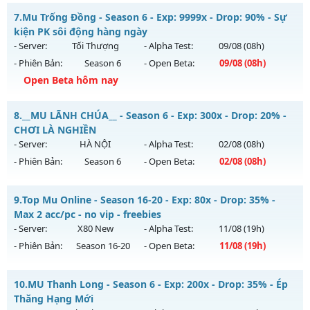
Thể loại: Mu Nguyên bản Webzen
MU HỎA LONG 6.9 - 🌐 Website: https://muhoalong.pro
7.
Mu Trống Đồng - Season 6 - Exp: 9999x - Drop: 90% - Sự
Antihack: PRO
Mu mới ra tháng 08 2026 - Mở máy chủ
kiện PK sôi động hàng ngày
https://facebook.com/muhoalong
vào 08h ngày
- Server:
Tối Thượng
- Alpha Test:
09/08
(08h)
06/08/2626
- Phiên Bản:
Season 6
- Open Beta:
09/08
(08h)
Exp: 9999x - Drop: 20%
Open Beta hôm nay
Kiểu reset: Non Reset
Mu Trống Đồng - Sự kiện PK sôi động hàng ngày
8.
__MU LÃNH CHÚA__ - Season 6 - Exp: 300x - Drop: 20% -
Thể loại: Mu Nguyên bản Webzen
Mu mới ra tháng 08 2026 - Mở máy chủ
Tối Thượng
vào 08h
CHƠI LÀ NGHIỀN
Antihack: XShield
ngày 09/08/2626
- Server:
HÀ NỘI
- Alpha Test:
02/08
(08h)
- Phiên Bản:
Season 6
- Open Beta:
02/08
(08h)
Exp: 9999x - Drop: 90%
Kiểu reset: Reset In Game
__MU LÃNH CHÚA__ - CHƠI LÀ NGHIỀN
9.
Top Mu Online - Season 16-20 - Exp: 80x - Drop: 35% -
Thể loại: Mu Nguyên bản Webzen
Mu mới ra tháng 08 2026 - Mở máy chủ
HÀ NỘI
vào 08h
Max 2 acc/pc - no vip - freebies
Antihack: ICMPROTECT ✅ 🔴 ✨ ⚡️
ngày 02/08/2626
- Server:
X80 New
- Alpha Test:
11/08
(19h)
- Phiên Bản:
Season 16-20
- Open Beta:
11/08
(19h)
Exp: 300x - Drop: 20%
Kiểu reset: Reset In Game
Top Mu Online - Max 2 acc/pc - no vip - freebies
10.
MU Thanh Long - Season 6 - Exp: 200x - Drop: 35% - Ép
Thể loại: Mu Nguyên bản Webzen
Mu mới ra tháng 08 2026 - Mở máy chủ
X80 New
vào 19h
Thăng Hạng Mới