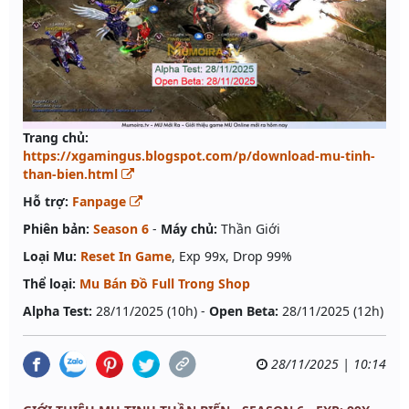
Trang chủ:
https://xgamingus.blogspot.com/p/download-mu-tinh-
than-bien.html
Hỗ trợ:
Fanpage
Phiên bản:
Season 6
-
Máy chủ:
Thần Giới
Loại Mu:
Reset In Game
, Exp 99x, Drop 99%
Thể loại:
Mu Bán Đồ Full Trong Shop
Alpha Test:
28/11/2025 (10h) -
Open Beta:
28/11/2025 (12h)
28/11/2025 | 10:14