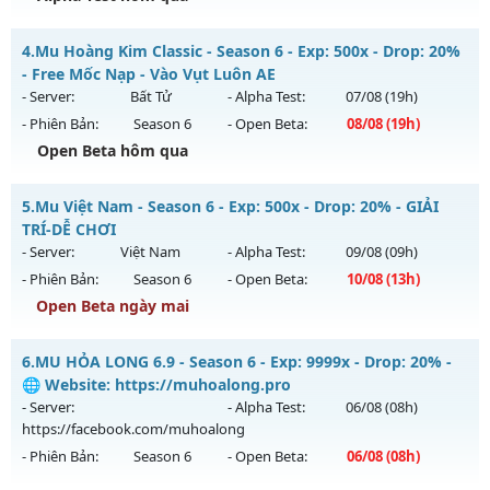
Kiểu reset: Reset In Game
Thể loại: Mu Nguyên bản Webzen
MU SS6 - HOÀI NIỆM-VUI VẺ
4.
Mu Hoàng Kim Classic - Season 6 - Exp: 500x - Drop: 20%
Antihack: chống hack 99%
Mu mới ra tháng 08 2026 - Mở máy chủ
LORENCIA
vào 19h
- Free Mốc Nạp - Vào Vụt Luôn AE
ngày 08/08/2626
- Server:
Bất Tử
- Alpha Test:
07/08
(19h)
- Phiên Bản:
Season 6
- Open Beta:
08/08
(19h)
Exp: 99x - Drop: 20%
Open Beta hôm qua
Kiểu reset: Non Reset
Thể loại: Mu Nguyên bản Webzen
Mu Hoàng Kim Classic - Free Mốc Nạp - Vào Vụt Luôn AE
5.
Mu Việt Nam - Season 6 - Exp: 500x - Drop: 20% - GIẢI
Antihack: OK
Mu mới ra tháng 08 2026 - Mở máy chủ
Bất Tử
vào 19h
TRÍ-DỄ CHƠI
ngày 08/08/2626
- Server:
Việt Nam
- Alpha Test:
09/08
(09h)
- Phiên Bản:
Season 6
- Open Beta:
10/08
(13h)
Exp: 500x - Drop: 20%
Open Beta ngày mai
Kiểu reset: Reset In Game
Thể loại: Mu Nguyên bản Webzen
Mu Việt Nam - GIẢI TRÍ-DỄ CHƠI
6.
MU HỎA LONG 6.9 - Season 6 - Exp: 9999x - Drop: 20% -
Antihack: X-Team
Mu mới ra tháng 08 2026 - Mở máy chủ
Việt Nam
vào 13h
🌐 Website: https://muhoalong.pro
ngày 10/08/2626
- Server:
- Alpha Test:
06/08
(08h)
https://facebook.com/muhoalong
Exp: 500x - Drop: 20%
- Phiên Bản:
Season 6
- Open Beta:
06/08
(08h)
Kiểu reset: Reset In Game