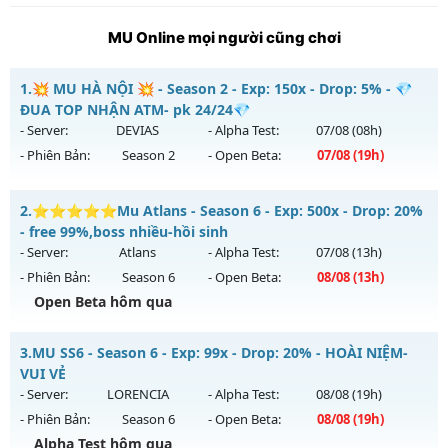
MU Online mọi người cũng chơi
1.
💥 MU HÀ NỘI 💥 - Season 2 - Exp: 150x - Drop: 5% - 💎
ĐUA TOP NHẬN ATM- pk 24/24💎
- Server:
DEVIAS
- Alpha Test:
07/08
(08h)
- Phiên Bản:
Season 2
- Open Beta:
07/08
(19h)
💥 MU HÀ NỘI 💥 - 💎 ĐUA TOP NHẬN ATM- pk 24/24💎
2.
⭐⭐⭐⭐⭐Mu Atlans - Season 6 - Exp: 500x - Drop: 20%
Mu mới ra tháng 08 2026 - Mở máy chủ
DEVIAS
vào 19h
- free 99%,boss nhiều-hồi sinh
ngày 07/08/2626
- Server:
Atlans
- Alpha Test:
07/08
(13h)
- Phiên Bản:
Season 6
- Open Beta:
08/08
(13h)
Exp: 150x - Drop: 5%
Open Beta hôm qua
Kiểu reset: Reset In Game
Thể loại: Mu Nguyên bản Webzen
⭐⭐⭐⭐⭐Mu Atlans - free 99%,boss nhiều-hồi sinh
3.
MU SS6 - Season 6 - Exp: 99x - Drop: 20% - HOÀI NIỆM-
Antihack: BDCAM
Mu mới ra tháng 08 2026 - Mở máy chủ
Atlans
vào 13h
VUI VẺ
ngày 08/08/2626
- Server:
LORENCIA
- Alpha Test:
08/08
(19h)
- Phiên Bản:
Season 6
- Open Beta:
08/08
(19h)
Exp: 500x - Drop: 20%
Alpha Test hôm qua