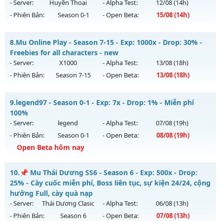
13h ngày 05/08/2626
- Server:
Huyền Thoại
- Alpha Test:
12/08
(14h)
Antihack: XShield
- Phiên Bản:
Season 0-1
- Open Beta:
15/08
(14h)
Exp: 9999x - Drop: 90%
Kiểu reset: Reset In Game
MU Hà Nội - Ổn Định , Lâu Dài
8.
Mu Online Play - Season 7-15 - Exp: 1000x - Drop: 30% -
Thể loại: Mu Bán Đồ Full Trong Shop
Mu mới ra tháng 08 2026 - Mở máy chủ
Huyền Thoại
vào
Freebies for all characters - new
Antihack: Phoenix Season 6.15
14h ngày 15/08/2626
- Server:
X1000
- Alpha Test:
13/08
(18h)
- Phiên Bản:
Season 7-15
- Open Beta:
13/08
(18h)
Exp: 100x - Drop: 10%
Kiểu reset: Reset In Game
Mu Online Play - Freebies for all characters - new
9.
legend97 - Season 0-1 - Exp: 7x - Drop: 1% - Miễn phí
Thể loại: Mu Nguyên bản Webzen
Mu mới ra tháng 08 2026 - Mở máy chủ
X1000
vào 18h ngày
100%
Antihack: ICM
13/08/2626
- Server:
legend
- Alpha Test:
07/08
(19h)
- Phiên Bản:
Season 0-1
- Open Beta:
08/08
(19h)
Exp: 1000x - Drop: 30%
Open Beta hôm nay
Kiểu reset: Reset In Game
Thể loại: Mu Nguyên bản Webzen
legend97 - Miễn phí 100%
10.
📌 Mu Thái Dương SS6 - Season 6 - Exp: 500x - Drop:
Antihack: AntiShield
Mu mới ra tháng 08 2026 - Mở máy chủ
legend
vào 19h
25% - Cày cuốc miễn phí, Boss liên tục, sự kiện 24/24, cộng
ngày 08/08/2626
hưởng Full, cày quà nạp
- Server:
Thái Dương Clasic
- Alpha Test:
06/08
(13h)
Exp: 7x - Drop: 1%
- Phiên Bản:
Season 6
- Open Beta:
07/08
(13h)