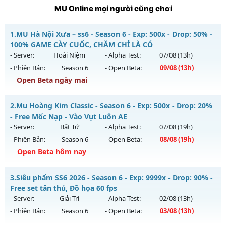
MU Online mọi người cũng chơi
1.
MU Hà Nội Xưa – ss6 - Season 6 - Exp: 500x - Drop: 50% -
100% GAME CÀY CUỐC, CHĂM CHỈ LÀ CÓ
- Server:
Hoài Niệm
- Alpha Test:
07/08
(13h)
- Phiên Bản:
Season 6
- Open Beta:
09/08
(13h)
Open Beta ngày mai
MU Hà Nội Xưa – ss6 - 100% GAME CÀY CUỐC, CHĂM CHỈ LÀ
2.
Mu Hoàng Kim Classic - Season 6 - Exp: 500x - Drop: 20%
CÓ
- Free Mốc Nạp - Vào Vụt Luôn AE
Mu mới ra tháng 08 2026 - Mở máy chủ
Hoài Niệm
vào 13h
- Server:
Bất Tử
- Alpha Test:
07/08
(19h)
ngày 09/08/2626
- Phiên Bản:
Season 6
- Open Beta:
08/08
(19h)
Exp: 500x - Drop: 50%
Open Beta hôm nay
Kiểu reset: Reset In Game
Mu Hoàng Kim Classic - Free Mốc Nạp - Vào Vụt Luôn AE
3.
Siêu phẩm SS6 2026 - Season 6 - Exp: 9999x - Drop: 90% -
Thể loại: Mu Nguyên bản Webzen
Mu mới ra tháng 08 2026 - Mở máy chủ
Bất Tử
vào 19h
Free set tân thủ, Đồ họa 60 fps
Antihack: BDCAM
ngày 08/08/2626
- Server:
Giải Trí
- Alpha Test:
02/08
(13h)
- Phiên Bản:
Season 6
- Open Beta:
03/08
(13h)
Exp: 500x - Drop: 20%