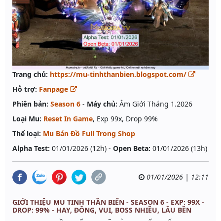
Trang chủ:
https://mu-tinhthanbien.blogspot.com/
Hỗ trợ:
Fanpage
Phiên bản:
Season 6
-
Máy chủ:
Âm Giới Tháng 1.2026
Loại Mu:
Reset In Game
, Exp 99x, Drop 99%
Thể loại:
Mu Bán Đồ Full Trong Shop
Alpha Test:
01/01/2026 (12h) -
Open Beta:
01/01/2026 (13h)
01/01/2026 | 12:11
GIỚI THIỆU MU TINH THẦN BIẾN - SEASON 6 - EXP: 99X -
DROP: 99% - HAY, ĐÔNG, VUI, BOSS NHIỀU, LÂU BỀN