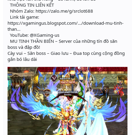
THÔNG TIN LIÊN KẾT
Nhóm Zalo: https://zalo.me/g/srclot688
Link tải game:
https://xgamingus.blogspot.com/.../download-mu-tinh-
than...
YouTube: @XGaming-us
MU TINH THẦN BIẾN – Server của những tín đồ săn
boss và đập đồ!
Cày vui – Săn boss – Giao lưu – Đua top cùng cộng đồng
gắn bó lâu dài