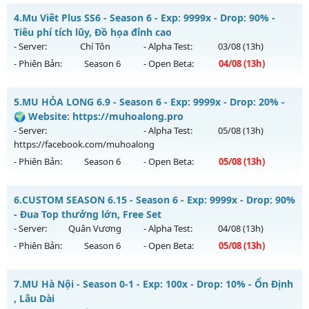
Kiểu reset: Reset In Game
Siêu phẩm SS6 2026 - Free set tân thủ, Đồ họa 60 fps
4.
Mu Viêt Plus SS6 - Season 6 - Exp: 9999x - Drop: 90% -
Thể loại: Mu Nguyên bản Webzen
Mu mới ra tháng 08 2026 - Mở máy chủ
Giải Trí
vào 13h
Tiêu phí tích lũy, Đồ họa đỉnh cao
Antihack: X-Team
ngày 03/08/2626
- Server:
Chí Tôn
- Alpha Test:
03/08
(13h)
- Phiên Bản:
Season 6
- Open Beta:
04/08
(13h)
Exp: 9999x - Drop: 90%
Kiểu reset: Reset In Game
Mu Viêt Plus SS6 - Tiêu phí tích lũy, Đồ họa đỉnh cao
5.
MU HỎA LONG 6.9 - Season 6 - Exp: 9999x - Drop: 20% -
Thể loại: Mu Bán Đồ Full Trong Shop
Mu mới ra tháng 08 2026 - Mở máy chủ
Chí Tôn
vào 13h
🌍 Website: https://muhoalong.pro
Antihack: Anti Phoenix
ngày 04/08/2626
- Server:
- Alpha Test:
05/08
(13h)
https://facebook.com/muhoalong
Exp: 9999x - Drop: 90%
- Phiên Bản:
Season 6
- Open Beta:
05/08
(13h)
Kiểu reset: Reset In Game
Thể loại: Mu Bán Đồ Full Trong Shop
MU HỎA LONG 6.9 - 🌍 Website: https://muhoalong.pro
6.
CUSTOM SEASON 6.15 - Season 6 - Exp: 9999x - Drop: 90%
Antihack: Phoenix 2026
Mu mới ra tháng 08 2026 - Mở máy chủ
- Đua Top thưởng lớn, Free Set
https://facebook.com/muhoalong
vào 13h ngày
- Server:
Quân Vương
- Alpha Test:
04/08
(13h)
05/08/2626
- Phiên Bản:
Season 6
- Open Beta:
05/08
(13h)
Exp: 9999x - Drop: 20%
CUSTOM SEASON 6.15 - Đua Top thưởng lớn, Free Set
Kiểu reset: Non Reset
7.
MU Hà Nội - Season 0-1 - Exp: 100x - Drop: 10% - Ổn Định
Mu mới ra tháng 08 2026 - Mở máy chủ
Quân Vương
vào
, Lâu Dài
Thể loại: Mu Nguyên bản Webzen