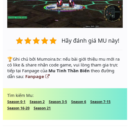
Hãy đánh giá MU này!
️🏆Ghi chú bởi Mumoira.tv: nếu bài giới thiệu mu mới ra
có like & share nhận code game, vui lòng tham gia trực
tiếp tại Fanpage của
Mu Tinh Thần Biến
theo đường
dẫn sau:
Fanpage
Tìm kiếm Mu:
Season 0-1
Season 2
Season 3-5
Season 6
Season 7-15
Season 16-20
Season 21