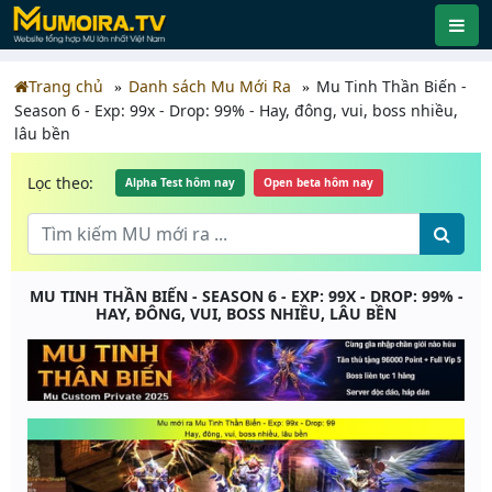
Trang chủ
Danh sách Mu Mới Ra
Mu Tinh Thần Biến -
Season 6 - Exp: 99x - Drop: 99% - Hay, đông, vui, boss nhiều,
lâu bền
Lọc theo:
Alpha Test hôm nay
Open beta hôm nay
MU TINH THẦN BIẾN - SEASON 6 - EXP: 99X - DROP: 99% -
HAY, ĐÔNG, VUI, BOSS NHIỀU, LÂU BỀN