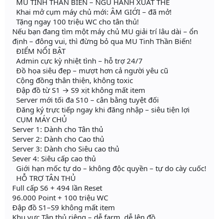
MU TINH THẦN BIẾN – NGŨ HÀNH XUẤT THẾ
Khai mở cụm máy chủ mới: ÂM GIỚI – đã mở!
Tặng ngay 100 triệu WC cho tân thủ!
Nếu bạn đang tìm một máy chủ MU giải trí lâu dài – ổn
định – đông vui, thì đừng bỏ qua MU Tinh Thần Biến!
ĐIỂM NỔI BẬT
Admin cực kỳ nhiệt tình – hỗ trợ 24/7
Đồ họa siêu đẹp – mượt hơn cả người yêu cũ
Cộng đồng thân thiện, không toxic
Đập đồ từ S1 → S9 xịt không mất item
Server mới tối đa S10 – cân bằng tuyệt đối
Đăng ký trực tiếp ngay khi đăng nhập – siêu tiện lợi
CỤM MÁY CHỦ
Server 1: Dành cho Tân thủ
Server 2: Dành cho Cao thủ
Server 3: Dành cho Siêu cao thủ
Sever 4: Siêu cấp cao thủ
Giới hạn mốc tự do – không độc quyền – tự do cày cuốc!
HỖ TRỢ TÂN THỦ
Full cấp S6 + 494 lần Reset
96.000 Point + 100 triệu WC
Đập đồ S1–S9 không mất item
Khu vực Tân thủ riêng – dễ farm, dễ lên đồ