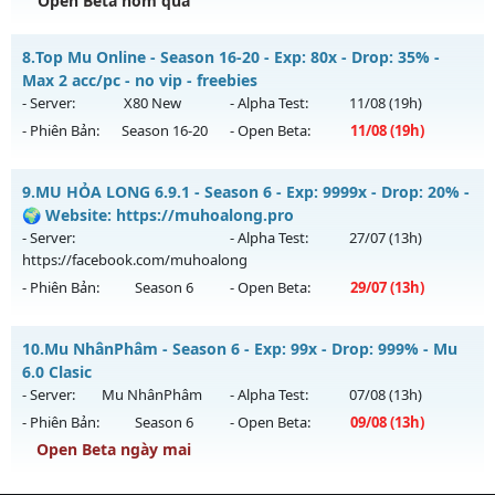
Open Beta hôm qua
Kiểu reset: Reset In Game
Thể loại: Mu Bán Đồ Full Trong Shop
🔥🔥MU-Lãng Tử🔥 - 🔥PK máu lửa,Thiên Đường bất tận🔥
8.
Top Mu Online - Season 16-20 - Exp: 80x - Drop: 35% -
Antihack: Phoenix chống hack mới
Mu mới ra tháng 08 2026 - Mở máy chủ
CỤM 3.5
vào 13h
Max 2 acc/pc - no vip - freebies
ngày 07/08/2626
- Server:
X80 New
- Alpha Test:
11/08
(19h)
- Phiên Bản:
Season 16-20
- Open Beta:
11/08
(19h)
Exp: 200x - Drop: 5%
Kiểu reset: Reset In Game
Top Mu Online - Max 2 acc/pc - no vip - freebies
9.
MU HỎA LONG 6.9.1 - Season 6 - Exp: 9999x - Drop: 20% -
Thể loại: Mu Nguyên bản Webzen
Mu mới ra tháng 08 2026 - Mở máy chủ
X80 New
vào 19h
🌍 Website: https://muhoalong.pro
Antihack: Sharkguard
ngày 11/08/2626
- Server:
- Alpha Test:
27/07
(13h)
https://facebook.com/muhoalong
Exp: 80x - Drop: 35%
- Phiên Bản:
Season 6
- Open Beta:
29/07
(13h)
Kiểu reset: Reset In Game
Thể loại: Mu Nguyên bản Webzen
MU HỎA LONG 6.9.1 - 🌍 Website: https://muhoalong.pro
10.
Mu NhânPhâm - Season 6 - Exp: 99x - Drop: 999% - Mu
Antihack: AntiShield
Mu mới ra tháng 07 2026 - Mở máy chủ
6.0 Clasic
https://facebook.com/muhoalong
vào 13h ngày
- Server:
Mu NhânPhâm
- Alpha Test:
07/08
(13h)
29/07/2626
- Phiên Bản:
Season 6
- Open Beta:
09/08
(13h)
Exp: 9999x - Drop: 20%
Open Beta ngày mai
Kiểu reset: Non Reset
Mu NhânPhâm - Mu 6.0 Clasic