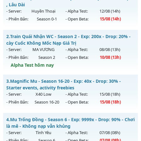
, Lâu Dài
- Server:
Huyền Thoại
- Alpha Test:
12/08
(14h)
- Phiên Bản:
Season 0-1
- Open Beta:
15/08
(14h)
MU Hà Nội - Ổn Định , Lâu Dài
2.
Train Quái Nhận WC - Season 2 - Exp: 200x - Drop: 20% -
Mu mới ra tháng 08 2026 - Mở máy chủ
Huyền Thoại
vào
cày Cuốc Không Mốc Nạp Giá Trị
14h ngày 15/08/2626
- Server:
MA VƯƠNG
- Alpha Test:
08/08
(13h)
- Phiên Bản:
Season 2
- Open Beta:
10/08
(13h)
Exp: 100x - Drop: 10%
Alpha Test hôm nay
Kiểu reset: Reset In Game
Thể loại: Mu Nguyên bản Webzen
Train Quái Nhận WC - cày Cuốc Không Mốc Nạp Giá Trị
3.
Magnific Mu - Season 16-20 - Exp: 40x - Drop: 30% -
Antihack: ICM
Mu mới ra tháng 08 2026 - Mở máy chủ
MA VƯƠNG
vào
Starter events, activity freebies
13h ngày 10/08/2626
- Server:
X40 Low
- Alpha Test:
15/08
(18h)
- Phiên Bản:
Season 16-20
- Open Beta:
15/08
(18h)
Exp: 200x - Drop: 20%
Kiểu reset: Reset In Game
Magnific Mu - Starter events, activity freebies
4.
Mu Trống Đồng - Season 6 - Exp: 9999x - Drop: 90% - Chơi
Thể loại: Mu Nguyên bản Webzen
Mu mới ra tháng 08 2026 - Mở máy chủ
X40 Low
vào 18h
là mê - Không nạp vẫn khủng
Antihack: GameGuard
ngày 15/08/2626
- Server:
Tình Yêu
- Alpha Test:
07/08
(08h)
- Phiên Bản:
Season 6
- Open Beta:
07/08
(08h)