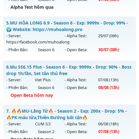
Exp: 40x - Drop: 30%
Alpha Test hôm qua
Kiểu reset: Reset In Game
Thể loại: Mu Nguyên bản Webzen
Mu Trống Đồng - Chơi là mê - Không nạp vẫn khủng
5.
MU HỎA LONG 6.9 - Season 6 - Exp: 9999x - Drop: 99% -
Antihack: Mega-Anti
Mu mới ra tháng 08 2026 - Mở máy chủ
Tình Yêu
vào 08h
🌍 Website: https://muhoalong.pro
ngày 07/08/2626
- Server:
- Alpha Test:
29/07
(08h)
https://facebook.com/muhoalong
Exp: 9999x - Drop: 90%
- Phiên Bản:
Season 6
- Open Beta:
30/07
(08h)
Kiểu reset: Reset In Game
Thể loại: Mu Nguyên bản Webzen
MU HỎA LONG 6.9 - 🌍 Website: https://muhoalong.pro
6.
Mu SS6.15 Plus - Season 6 - Exp: 9999x - Drop: 90% - Boss
Antihack: ICMPROTECT ✅ 🔴 ✨ ⚡️
Mu mới ra tháng 07 2026 - Mở máy chủ
drop 1h/lần, Set tân thủ free
https://facebook.com/muhoalong
vào 08h ngày
- Server:
Viet Plus
- Alpha Test:
07/08
(13h)
30/07/2626
- Phiên Bản:
Season 6
- Open Beta:
08/08
(13h)
Exp: 9999x - Drop: 99%
Open Beta hôm nay
Kiểu reset: Non Reset
Mu SS6.15 Plus - Boss drop 1h/lần, Set tân thủ free
7.
🔥🔥MU-Lãng Tử🔥 - Season 2 - Exp: 200x - Drop: 5% -
Thể loại: Mu Nguyên bản Webzen
Mu mới ra tháng 08 2026 - Mở máy chủ
Viet Plus
vào 13h
🔥PK máu lửa,Thiên Đường bất tận🔥
Antihack: Xshiel
ngày 08/08/2626
- Server:
CỤM 3.5
- Alpha Test:
06/08
(18h)
- Phiên Bản:
Season 2
- Open Beta:
07/08
(13h)
Exp: 9999x - Drop: 90%