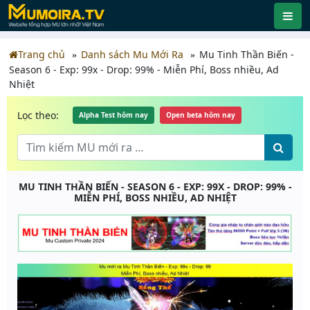
Trang chủ
Danh sách Mu Mới Ra
Mu Tinh Thần Biến -
Season 6 - Exp: 99x - Drop: 99% - Miễn Phí, Boss nhiều, Ad
Nhiệt
Lọc theo:
Alpha Test hôm nay
Open beta hôm nay
MU TINH THẦN BIẾN - SEASON 6 - EXP: 99X - DROP: 99% -
MIỄN PHÍ, BOSS NHIỀU, AD NHIỆT