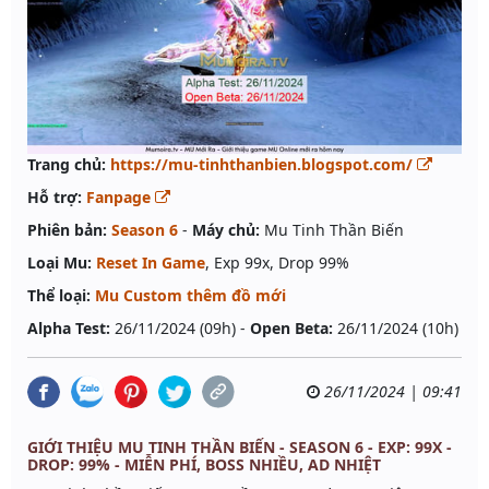
Trang chủ:
https://mu-tinhthanbien.blogspot.com/
Hỗ trợ:
Fanpage
Phiên bản:
Season 6
-
Máy chủ:
Mu Tinh Thần Biến
Loại Mu:
Reset In Game
, Exp 99x, Drop 99%
Thể loại:
Mu Custom thêm đồ mới
Alpha Test:
26/11/2024 (09h) -
Open Beta:
26/11/2024 (10h)
26/11/2024 | 09:41
GIỚI THIỆU MU TINH THẦN BIẾN - SEASON 6 - EXP: 99X -
DROP: 99% - MIỄN PHÍ, BOSS NHIỀU, AD NHIỆT