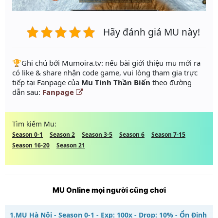
Hãy đánh giá MU này!
️🏆Ghi chú bởi Mumoira.tv: nếu bài giới thiệu mu mới ra
có like & share nhận code game, vui lòng tham gia trực
tiếp tại Fanpage của
Mu Tinh Thần Biến
theo đường
dẫn sau:
Fanpage
Tìm kiếm Mu:
Season 0-1
Season 2
Season 3-5
Season 6
Season 7-15
Season 16-20
Season 21
MU Online mọi người cũng chơi
1.
MU Hà Nội - Season 0-1 - Exp: 100x - Drop: 10% - Ổn Định