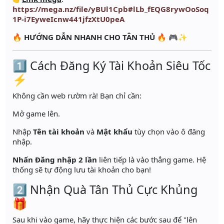
https://mega.nz/file/yBUl1Cpb#lLb_fEQG8rywOoSoq
1P-i7EyweIcnw441jfzXtU0peA
🔥
HƯỚNG DẪN NHANH CHO TÂN THỦ
🔥 🎮✨
1️⃣ Cách Đăng Ký Tài Khoản Siêu Tốc
⚡
Không cần web rườm rà! Bạn chỉ cần:
Mở game lên.
Nhập
Tên tài khoản
và
Mật khẩu
tùy chọn vào ô đăng
nhập.
Nhấn Đăng nhập 2 lần
liên tiếp là vào thẳng game. Hệ
thống sẽ tự động lưu tài khoản cho bạn!
2️⃣ Nhận Quà Tân Thủ Cực Khủng
🎁
Sau khi vào game, hãy thực hiện các bước sau để "lên