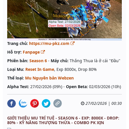
Trang chủ:
https://mu-pkz.com
Hỗ trợ:
Fanpage
Phiên bản:
Season 6
-
Máy chủ:
Thắng Thua là ở cái "Đầu"
Loại Mu:
Reset In Game
, Exp 8000x, Drop 80%
Thể loại:
Mu Nguyên bản Webzen
Alpha Test:
27/02/2026 (09h) -
Open Beta:
02/03/2026 (10h)
27/02/2026 | 00:30
GIỚI THIỆU MU TRÍ TUỆ - SEASON 6 - EXP: 8000X - DROP:
80% - KỸ NĂNG THƯỢNG THỪA - COMBO PK XỊN