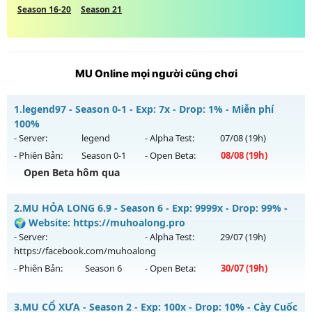
Season 16-20
Season 21
MU Online mọi người cũng chơi
1.
legend97 - Season 0-1 - Exp: 7x - Drop: 1% - Miễn phí
100%
- Server:
legend
- Alpha Test:
07/08
(19h)
- Phiên Bản:
Season 0-1
- Open Beta:
08/08
(19h)
Open Beta hôm qua
legend97 - Miễn phí 100%
2.
MU HỎA LONG 6.9 - Season 6 - Exp: 9999x - Drop: 99% -
Mu mới ra tháng 08 2026 - Mở máy chủ
legend
vào 19h
🌍 Website: https://muhoalong.pro
ngày 08/08/2626
- Server:
- Alpha Test:
29/07
(19h)
https://facebook.com/muhoalong
Exp: 7x - Drop: 1%
- Phiên Bản:
Season 6
- Open Beta:
30/07
(19h)
Kiểu reset: Reset In Game
Thể loại: Mu Nguyên bản Webzen
MU HỎA LONG 6.9 - 🌍 Website: https://muhoalong.pro
3.
MU CỔ XƯA - Season 2 - Exp: 100x - Drop: 10% - Cày Cuốc