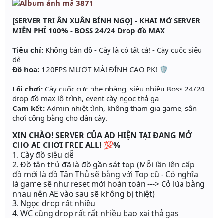
[SERVER TRI ÂN XUÂN BÍNH NGỌ] - KHAI MỞ SERVER
MIỄN PHÍ 100% - BOSS 24/24 Drop đồ MAX
Tiêu chí:
Không bán đồ - Cày là có tất cả! - Cày cuốc siêu
dễ
Đồ hoạ:
120FPS MƯỢT MÀ! ĐỈNH CAO PK! 🛡️
Lối chơi:
Cày cuốc cực nhẹ nhàng, siêu nhiều Boss 24/24
drop đồ max lộ trình, event cày ngọc thả ga
Cam kết:
Admin nhiệt tình, không tham gia game, sân
chơi công bằng cho dân cày.
XIN CHÀO! SERVER CỦA AD HIỆN TẠI ĐANG MỞ
CHO AE CHƠI FREE ALL! 💯
%
1. Cày đồ siêu dễ
2. Đồ tân thủ đã là đồ gần sát top (Mỗi lần lên cấp
đồ mới là đồ Tân Thủ sẽ bằng với Top cũ - Có nghĩa
là game sẽ như reset mới hoàn toàn ---> Cỏ lúa bằng
nhau nên AE vào sau sẽ không bị thiệt)
3. Ngọc drop rất nhiều
4. WC cũng drop rất rất nhiều bao xài thả gas