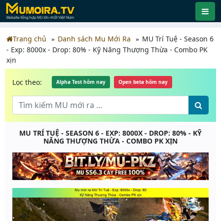
Trang chủ
Danh sách Mu Mới Ra
MU Trí Tuệ - Season 6
- Exp: 8000x - Drop: 80% - Kỹ Năng Thượng Thừa - Combo PK
xịn
Lọc theo:
Alpha Test hôm nay
Open beta hôm nay
MU TRÍ TUỆ - SEASON 6 - EXP: 8000X - DROP: 80% - KỸ
NĂNG THƯỢNG THỪA - COMBO PK XỊN