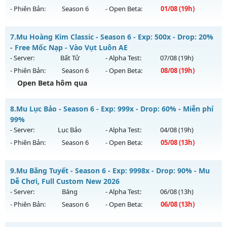
Exp: 500x - Drop: 50%
- Phiên Bản:
Season 6
- Open Beta:
01/08
(19h)
Kiểu reset: Reset In Game
Thể loại: Mu Nguyên bản Webzen
MU HỎA LONG 6.9 - 🌍 Website: https://muhoalong.pro
7.
Mu Hoàng Kim Classic - Season 6 - Exp: 500x - Drop: 20%
Antihack: MU8X
Mu mới ra tháng 08 2026 - Mở máy chủ
- Free Mốc Nạp - Vào Vụt Luôn AE
https://facebook.com/muhoalong
vào 19h ngày
- Server:
Bất Tử
- Alpha Test:
07/08
(19h)
01/08/2626
- Phiên Bản:
Season 6
- Open Beta:
08/08
(19h)
Exp: 9999x - Drop: 99%
Open Beta hôm qua
Kiểu reset: Non Reset
Mu Hoàng Kim Classic - Free Mốc Nạp - Vào Vụt Luôn AE
8.
Mu Lục Bảo - Season 6 - Exp: 999x - Drop: 60% - Miễn phí
Thể loại: Mu Nguyên bản Webzen
Mu mới ra tháng 08 2026 - Mở máy chủ
Bất Tử
vào 19h
99%
Antihack: XShield
ngày 08/08/2626
- Server:
Lục Bảo
- Alpha Test:
04/08
(19h)
- Phiên Bản:
Season 6
- Open Beta:
05/08
(13h)
Exp: 500x - Drop: 20%
Kiểu reset: Reset In Game
Mu Lục Bảo - Miễn phí 99%
9.
Mu Băng Tuyết - Season 6 - Exp: 9998x - Drop: 90% - Mu
Thể loại: Mu Nguyên bản Webzen
Mu mới ra tháng 08 2026 - Mở máy chủ
Lục Bảo
vào 13h
Dễ Chơi, Full Custom New 2026
Antihack: X-Team
ngày 05/08/2626
- Server:
Băng
- Alpha Test:
06/08
(13h)
- Phiên Bản:
Season 6
- Open Beta:
06/08
(13h)
Exp: 999x - Drop: 60%
Kiểu reset: Non Reset