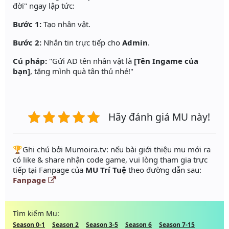
đời" ngay lập tức:
Bước 1:
Tạo nhân vật.
Bước 2:
Nhắn tin trực tiếp cho
Admin
.
Cú pháp:
"Gửi AD tên nhân vật là
[Tên Ingame của
bạn]
, tặng mình quà tân thủ nhé!"
Hãy đánh giá MU này!
️🏆Ghi chú bởi Mumoira.tv: nếu bài giới thiệu mu mới ra
có like & share nhận code game, vui lòng tham gia trực
tiếp tại Fanpage của
MU Trí Tuệ
theo đường dẫn sau:
Fanpage
Tìm kiếm Mu:
Season 0-1
Season 2
Season 3-5
Season 6
Season 7-15