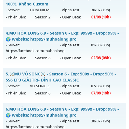
Antihack: Bandicam Hack 100%
Mu mới ra tháng 07 2026 - Mở máy chủ
100%, Không Custom
https://facebook.com/muhoalong
vào 19h ngày
- Server:
HOÀI NIỆM
- Alpha Test:
30/07
(19h)
30/07/2626
- Phiên Bản:
Season 2
- Open Beta:
01/08
(19h)
Exp: 9999x - Drop: 99%
MU CỔ XƯA - Cày Cuốc 100%, Không Custom
Kiểu reset: Non Reset
4.
MU HỎA LONG 6.9 - Season 6 - Exp: 9999x - Drop: 99% -
Mu mới ra tháng 08 2026 - Mở máy chủ
HOÀI NIỆM
vào 19h
🌍 Website: https://muhoalong.pro
Thể loại: Mu Nguyên bản Webzen
ngày 01/08/2626
- Server:
- Alpha Test:
01/08
(08h)
Antihack: Xshiel
https://facebook.com/muhoalong
Exp: 100x - Drop: 10%
- Phiên Bản:
Season 6
- Open Beta:
02/08
(08h)
Kiểu reset: Reset In Game
Thể loại: Mu Nguyên bản Webzen
MU HỎA LONG 6.9 - 🌍 Website: https://muhoalong.pro
5.
⚔️MU VÔ SONG⚔️ - Season 6 - Exp: 500x - Drop: 50% -
Antihack: Phiên bản mới nhất
Mu mới ra tháng 08 2026 - Mở máy chủ
SS6 EP3 GIẢI TRÍ- ĐỈNH CAO CLASSIC
https://facebook.com/muhoalong
vào 08h ngày
- Server:
VÔ SONG 3
- Alpha Test:
07/08
(10h)
02/08/2626
- Phiên Bản:
Season 6
- Open Beta:
07/08
(18h)
Exp: 9999x - Drop: 99%
⚔️MU VÔ SONG⚔️ - SS6 EP3 GIẢI TRÍ- ĐỈNH CAO CLASSIC
Kiểu reset: Non Reset
6.
MU HỎA LONG 6.9 - Season 6 - Exp: 9999x - Drop: 99% -
Mu mới ra tháng 08 2026 - Mở máy chủ
VÔ SONG 3
vào 18h
🌍 Website: https://muhoalong.pro
Thể loại: Mu Nguyên bản Webzen
ngày 07/08/2626
- Server:
- Alpha Test:
30/07
(19h)
Antihack: XShield
https://facebook.com/muhoalong