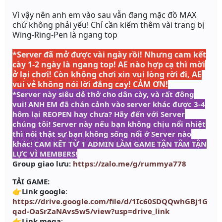
Vì vậy nên anh em vào sau vẫn đang mặc đồ MAX
chứ không phải yếu! Chỉ cần kiếm thêm vài trang bị
Wing-Ring-Pen
là ngang top
*Server đã mở được vài ngày rồi! Nhưng cam kết
cày 1-2 ngày là ngang top!
AE nào hợp cạ thì mời
ở lại chơi! Còn không chơi xin vui lòng rời đi, AE
vui vẻ không nói lời đắng cay! CẢM ƠN!
*Server này siêu dễ thở cho dân cày, và rất đông
vui! ANH EM đã chán cảnh vào server khác được 3-4
hôm lại REOPEN hay chưa? Hãy đến với Server
chúng tôi! Server này nếu bạn không chịu nổi nhiệt
thì nói thật sự bạn không sống nổi ở Server nào
khác! CAM KẾT TỪ 1 ADMIN LÀM GAME TẬN TÂM TẬN
LỰC VÌ MEMBERS!
Group giao lưu:
https://zalo.me/g/rummya778
TẢI GAME:
👉
Link google
:
https://drive.google.com/file/d/1Ic60SDQQwhGBj1G
qad-OaSrZaNAvs5w5/view?usp=drive_link
👉
Link mega
: