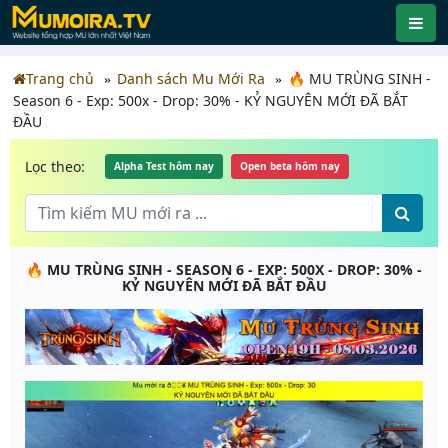
Trang chủ
Danh sách Mu Mới Ra
🔥 MU TRÙNG SINH -
Season 6 - Exp: 500x - Drop: 30% - KỶ NGUYÊN MỚI ĐÃ BẮT
ĐẦU
Lọc theo:
Alpha Test hôm nay
Open beta hôm nay
🔥 MU TRÙNG SINH - SEASON 6 - EXP: 500X - DROP: 30% -
KỶ NGUYÊN MỚI ĐÃ BẮT ĐẦU