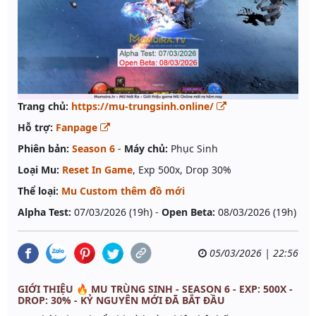
Trang chủ:
https://mu-trungsinh.online/
Hỗ trợ:
Fanpage
Phiên bản:
Season 6
-
Máy chủ:
Phục Sinh
Loại Mu:
Reset In Game
, Exp 500x, Drop 30%
Thể loại:
Mu Custom thêm đồ mới
Alpha Test:
07/03/2026 (19h) -
Open Beta:
08/03/2026 (19h)
05/03/2026 | 22:56
GIỚI THIỆU 🔥 MU TRÙNG SINH - SEASON 6 - EXP: 500X -
DROP: 30% - KỶ NGUYÊN MỚI ĐÃ BẮT ĐẦU