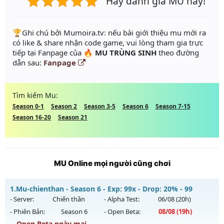
Hãy đánh giá MU này!
️🏆Ghi chú bởi Mumoira.tv: nếu bài giới thiệu mu mới ra
có like & share nhận code game, vui lòng tham gia trực
tiếp tại Fanpage của
🔥 MU TRÙNG SINH
theo đường
dẫn sau:
Fanpage
Tìm kiếm Mu:
Season 0-1
Season 2
Season 3-5
Season 6
Season 7-15
Season 16-20
Season 21
MU Online mọi người cũng chơi
1.
Mu-chienthan - Season 6 - Exp: 99x - Drop: 20% - 99
- Server:
Chiến thần
- Alpha Test:
06/08
(20h)
- Phiên Bản:
Season 6
- Open Beta:
08/08
(19h)
Open Beta ngày mai