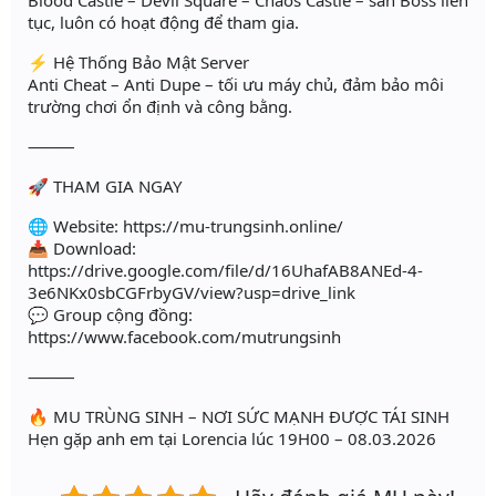
Blood Castle – Devil Square – Chaos Castle – săn Boss liên
tục, luôn có hoạt động để tham gia.
⚡ Hệ Thống Bảo Mật Server
Anti Cheat – Anti Dupe – tối ưu máy chủ, đảm bảo môi
trường chơi ổn định và công bằng.
⸻
🚀 THAM GIA NGAY
🌐 Website: https://mu-trungsinh.online/
📥 Download:
https://drive.google.com/file/d/16UhafAB8ANEd-4-
3e6NKx0sbCGFrbyGV/view?usp=drive_link
💬 Group cộng đồng:
https://www.facebook.com/mutrungsinh
⸻
🔥 MU TRÙNG SINH – NƠI SỨC MẠNH ĐƯỢC TÁI SINH
Hẹn gặp anh em tại Lorencia lúc 19H00 – 08.03.2026