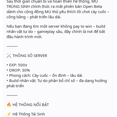
Sau thời gian chuẩn bị và hoàn thiện hệ thống, MU
TRÙNG SINH chính thức ra mắt phiên bản Open Beta
dành cho cộng đồng MU thủ yêu thích lối chơi cày cuốc –
công bằng – phát triển lâu dài.
Nếu bạn đang tìm một server không pay to win – build
nhân vật tự do – gameplay sâu, đây chính là nơi để bắt
đầu hành trình mới.
⸻
⚔️ THÔNG SỐ SERVER
• EXP: 500x
• DROP: 30%
• Phong cách: Cày cuốc – ổn định – lâu dài
• Build nhân vật: Tự do phân bổ chỉ số – đa dạng hướng
phát triển
⸻
🔥 HỆ THỐNG NỔI BẬT
⚡ Hệ Thống Tái Sinh