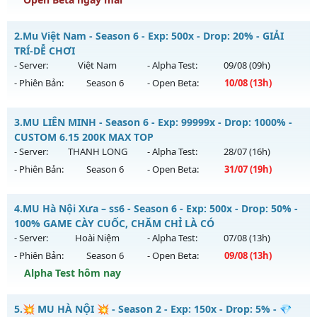
Mu-chienthan - 99
2.
Mu Việt Nam - Season 6 - Exp: 500x - Drop: 20% - GIẢI
Mu mới ra tháng 08 2026 - Mở máy chủ
Chiến thần
vào 19h
TRÍ-DỄ CHƠI
ngày 08/08/2626
- Server:
Việt Nam
- Alpha Test:
09/08
(09h)
- Phiên Bản:
Season 6
- Open Beta:
10/08
(13h)
Exp: 99x - Drop: 20%
Kiểu reset: Reset In Game
Mu Việt Nam - GIẢI TRÍ-DỄ CHƠI
3.
MU LIÊN MINH - Season 6 - Exp: 99999x - Drop: 1000% -
Thể loại: Mu Nguyên bản Webzen
Mu mới ra tháng 08 2026 - Mở máy chủ
Việt Nam
vào 13h
CUSTOM 6.15 200K MAX TOP
Antihack: Anti 8x
ngày 10/08/2626
- Server:
THANH LONG
- Alpha Test:
28/07
(16h)
- Phiên Bản:
Season 6
- Open Beta:
31/07
(19h)
Exp: 500x - Drop: 20%
Kiểu reset: Reset In Game
MU LIÊN MINH - CUSTOM 6.15 200K MAX TOP
4.
MU Hà Nội Xưa – ss6 - Season 6 - Exp: 500x - Drop: 50% -
Thể loại: Mu Nguyên bản Webzen
Mu mới ra tháng 07 2026 - Mở máy chủ
THANH LONG
vào
100% GAME CÀY CUỐC, CHĂM CHỈ LÀ CÓ
Antihack: PRO
19h ngày 31/07/2626
- Server:
Hoài Niệm
- Alpha Test:
07/08
(13h)
- Phiên Bản:
Season 6
- Open Beta:
09/08
(13h)
Exp: 99999x - Drop: 1000%
Alpha Test hôm nay
Kiểu reset: Reset In Game
Thể loại: Mu Custom thêm đồ mới
MU Hà Nội Xưa – ss6 - 100% GAME CÀY CUỐC, CHĂM CHỈ LÀ
5.
💥 MU HÀ NỘI 💥 - Season 2 - Exp: 150x - Drop: 5% - 💎
CÓ