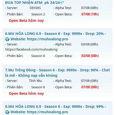
Antihack: BDC
ĐUA TOP NHẬN ATM- pk 24/24💎
Mu mới ra tháng 08 2026 - Mở máy chủ
Hoài Niệm
vào 13h
- Server:
DEVIAS
- Alpha Test:
07/08
(08h)
ngày 09/08/2626
- Phiên Bản:
Season 2
- Open Beta:
07/08
(19h)
Exp: 500x - Drop: 50%
Open Beta hôm nay
Kiểu reset: Reset In Game
💥 MU HÀ NỘI 💥 - 💎 ĐUA TOP NHẬN ATM- pk 24/24💎
6.
MU HỎA LONG 6.9 - Season 6 - Exp: 9999x - Drop: 20% -
Thể loại: Mu Nguyên bản Webzen
Mu mới ra tháng 08 2026 - Mở máy chủ
DEVIAS
vào 19h
🌍 Website: https://muhoalong.pro
Antihack: BDCAM
ngày 07/08/2626
- Server:
- Alpha Test:
03/08
(08h)
https://facebook.com/muhoalong
Exp: 150x - Drop: 5%
- Phiên Bản:
Season 6
- Open Beta:
03/08
(08h)
Kiểu reset: Reset In Game
Thể loại: Mu Nguyên bản Webzen
MU HỎA LONG 6.9 - 🌍 Website: https://muhoalong.pro
7.
Mu Trống Đồng - Season 6 - Exp: 9999x - Drop: 90% - Chơi
Antihack: BDCAM
Mu mới ra tháng 08 2026 - Mở máy chủ
là mê - Không nạp vẫn khủng
https://facebook.com/muhoalong
vào 08h ngày
- Server:
Tình Yêu
- Alpha Test:
07/08
(08h)
03/08/2626
- Phiên Bản:
Season 6
- Open Beta:
07/08
(08h)
Exp: 9999x - Drop: 20%
Open Beta hôm nay
Kiểu reset: Non Reset
Mu Trống Đồng - Chơi là mê - Không nạp vẫn khủng
8.
MU HỎA LONG 6.9 - Season 6 - Exp: 9999x - Drop: 99% -
Thể loại: Mu Nguyên bản Webzen
Mu mới ra tháng 08 2026 - Mở máy chủ
Tình Yêu
vào 08h
🌍 Website: https://muhoalong.pro