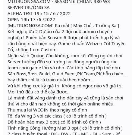
MUTRUONGSA.COM - SEASON 6 CHUẨN 380 W3
SERVER TRƯỜNG SA
ALPHA TEST 19h 15 / 6 / 2022
OPEN 19h 17 /6 /2022
[MUTRUONGSA.COM] Ra mắt [ Máy Chủ : Trường Sa ]
Kết hợp giữa 2 Dự án của 2 đội ngũ admin chuyên
nghiệp ! Phiên bản Season 6 được phát triển hợp lý và
cân bằng nhất hiện nay. Game chuẩn Webzen Cốt Truyện
Cổ, không Item Custom.
Ngân sách Quảng Cáo khủng, cam kết đông người chơi
Server hướng đến sự tương tác đông người cùng các
team chơi game lớn và nhỏ. Các tính năng tập thể như
Săn Boss,Boss Guild, Guild Event,PK Team,PK hỗn chiến...
hay thậm chí là cả train quái theo nhóm...
Vú khí rồng cực kỳ giá trị. Không có ngọc nào vô giá trị.
Mọi thứ đều có thể cày được.
Là mảnh đất vàng dành cho dân cày và cũng là sân chơi
thú vị cho dân nạp không có thời gian online nhiều.
Thu mua lại WCOIN theo ngày cố định
Tối đa Wing 3 với các class ( có lộ trình cố định )
Đồ hoàn hảo max 3 opt ( có lộ trình cố định )
Tính năng Cộng Hưởng Max 3 opt ( có lộ trình cố định )
7 class huyền thoại : DK - DW - EF - MG - DL - Sum - Rf