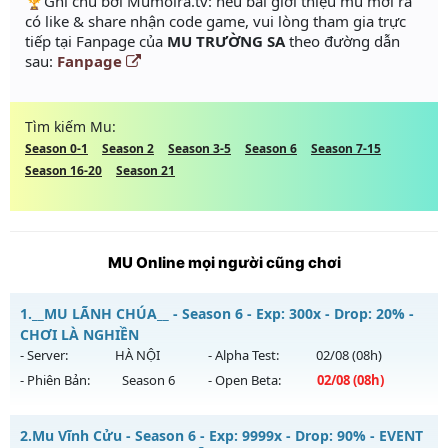
️🏆Ghi chú bởi Mumoira.tv: nếu bài giới thiệu mu mới ra
có like & share nhận code game, vui lòng tham gia trực
tiếp tại Fanpage của
MU TRƯỜNG SA
theo đường dẫn
sau:
Fanpage
Tìm kiếm Mu:
Season 0-1
Season 2
Season 3-5
Season 6
Season 7-15
Season 16-20
Season 21
MU Online mọi người cũng chơi
1.
__MU LÃNH CHÚA__ - Season 6 - Exp: 300x - Drop: 20% -
CHƠI LÀ NGHIỀN
- Server:
HÀ NỘI
- Alpha Test:
02/08
(08h)
- Phiên Bản:
Season 6
- Open Beta:
02/08
(08h)
__MU LÃNH CHÚA__ - CHƠI LÀ NGHIỀN
2.
Mu Vĩnh Cửu - Season 6 - Exp: 9999x - Drop: 90% - EVENT