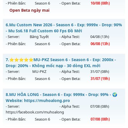
- Phiên Bản:
Season 6
- Open Beta:
10/08
(08h)
Kiểu reset: Reset In Game
Open Beta ngày mai
Thể loại: Mu Nguyên bản Webzen
MU HỎA LONG - 🌍 Website: https://muhoalong.pro
Antihack: Shark
6.
Mu Custom New 2026 - Season 6 - Exp: 9999x - Drop: 90%
Mu mới ra tháng 08 2026 - Mở máy chủ
- Mu Ss6.18 Full Custom 60 Fps Đồ Mới
https://facebook.com/muhoalong
vào 08h ngày
- Server:
Băng Tuyết
- Alpha Test:
04/08
(13h)
10/08/2626
- Phiên Bản:
Season 6
- Open Beta:
06/08
(13h)
Exp: 9999x - Drop: 20%
Mu Custom New 2026 - Mu Ss6.18 Full Custom 60 Fps Đồ
Kiểu reset: Non Reset
7.
⭐⭐⭐⭐⭐MU-PKZ Season 6 - Season 6 - Exp: 2000x -
Mới
Drop: 200% - Không mốc nạp - 30 dòng EXL mới
Thể loại: Mu Nguyên bản Webzen
Mu mới ra tháng 08 2026 - Mở máy chủ
Băng Tuyết
vào 13h
- Server:
MU-PKZ
- Alpha Test:
31/07
(08h)
Antihack: XShield
ngày 06/08/2626
- Phiên Bản:
Season 6
- Open Beta:
31/07
(19h)
Exp: 9999x - Drop: 90%
⭐⭐⭐⭐⭐MU-PKZ Season 6 - Không mốc nạp - 30 dòng
Kiểu reset: Reset In Game
8.
MU HỎA LONG - Season 6 - Exp: 9999x - Drop: 99% - 🌍
EXL mới
Website: https://muhoalong.pro
Thể loại: Mu Custom thêm đồ mới
Mu mới ra tháng 07 2026 - Mở máy chủ
MU-PKZ
vào 19h
- Server:
- Alpha Test:
07/08
(08h)
Antihack: Gold Dragon
ngày 31/07/2626
https://facebook.com/muhoalong
- Phiên Bản:
Season 6
- Open Beta:
07/08
(08h)
Exp: 2000x - Drop: 200%