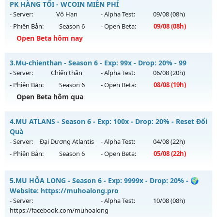
Mu mới ra tháng 08 2026 - Mở máy chủ
HÀ NỘI
vào 08h
PK HÀNG TỐI - WCOIN MIỄN PHÍ
ngày 02/08/2626
- Server:
Vô Hạn
- Alpha Test:
09/08
(08h)
- Phiên Bản:
Season 6
- Open Beta:
09/08
(08h)
Exp: 300x - Drop: 20%
Open Beta hôm nay
Kiểu reset: Reset In Game
Thể loại: Mu Nguyên bản Webzen
Mu Vĩnh Cửu - EVENT PK HÀNG TỐI - WCOIN MIỄN PHÍ
3.
Mu-chienthan - Season 6 - Exp: 99x - Drop: 20% - 99
Antihack: GoldShield
Mu mới ra tháng 08 2026 - Mở máy chủ
Vô Hạn
vào 08h
- Server:
Chiến thần
- Alpha Test:
06/08
(20h)
ngày 09/08/2626
- Phiên Bản:
Season 6
- Open Beta:
08/08
(19h)
Exp: 9999x - Drop: 90%
Open Beta hôm qua
Kiểu reset: Reset In Game
Mu-chienthan - 99
4.
MU ATLANS - Season 6 - Exp: 100x - Drop: 20% - Reset Đổi
Thể loại: Mu Nguyên bản Webzen
Mu mới ra tháng 08 2026 - Mở máy chủ
Chiến thần
vào 19h
Quà
Antihack: ICMPROTECT ✅ 🔴 ✨ ⚡️
ngày 08/08/2626
- Server:
Đại Dương Atlantis
- Alpha Test:
04/08
(22h)
- Phiên Bản:
Season 6
- Open Beta:
05/08
(22h)
Exp: 99x - Drop: 20%
Kiểu reset: Reset In Game
MU ATLANS - Reset Đổi Quà
5.
MU HỎA LONG - Season 6 - Exp: 9999x - Drop: 20% - 🌍
Thể loại: Mu Nguyên bản Webzen
Mu mới ra tháng 08 2026 - Mở máy chủ
Đại Dương Atlantis
Website: https://muhoalong.pro
Antihack: Anti 8x
vào 22h ngày 05/08/2626
- Server:
- Alpha Test:
10/08
(08h)
https://facebook.com/muhoalong
Exp: 100x - Drop: 20%