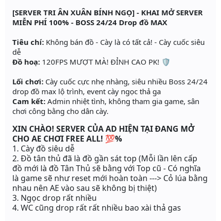
[SERVER TRI ÂN XUÂN BÍNH NGỌ] - KHAI MỞ SERVER
MIỄN PHÍ 100% - BOSS 24/24 Drop đồ MAX
Tiêu chí:
Không bán đồ - Cày là có tất cả! - Cày cuốc siêu
dễ
Đồ hoạ:
120FPS MƯỢT MÀ! ĐỈNH CAO PK! 🛡️
Lối chơi:
Cày cuốc cực nhẹ nhàng, siêu nhiều Boss 24/24
drop đồ max lộ trình, event cày ngọc thả ga
Cam kết:
Admin nhiệt tình, không tham gia game, sân
chơi công bằng cho dân cày.
XIN CHÀO! SERVER CỦA AD HIỆN TẠI ĐANG MỞ
CHO AE CHƠI FREE ALL! 💯
%
1. Cày đồ siêu dễ
2. Đồ tân thủ đã là đồ gần sát top (Mỗi lần lên cấp
đồ mới là đồ Tân Thủ sẽ bằng với Top cũ - Có nghĩa
là game sẽ như reset mới hoàn toàn ---> Cỏ lúa bằng
nhau nên AE vào sau sẽ không bị thiệt)
3. Ngọc drop rất nhiều
4. WC cũng drop rất rất nhiều bao xài thả gas