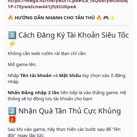
https://mega.nz/file/yBUl1Cpb#lLb_fEQG8rywOoSoq
1P-i7EyweIcnw441jfzXtU0peA
🔥
HƯỚNG DẪN NHANH CHO TÂN THỦ
🔥 🎮✨
1️⃣ Cách Đăng Ký Tài Khoản Siêu Tốc
⚡
Không cần web rườm rà! Bạn chỉ cần:
Mở game lên.
Nhập
Tên tài khoản
và
Mật khẩu
tùy chọn vào ô đăng
nhập.
Nhấn Đăng nhập 2 lần
liên tiếp là vào thẳng game. Hệ
thống sẽ tự động lưu tài khoản cho bạn!
2️⃣ Nhận Quà Tân Thủ Cực Khủng
🎁
Sau khi vào game, hãy thực hiện các bước sau để "lên
đời" ngay lập tức: