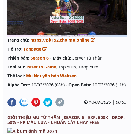
Trang chủ:
https://pk152.choimu.online
Hỗ trợ:
Fanpage
Phiên bản:
Season 6
-
Máy chủ:
Server Tử Thần
Loại Mu:
Reset In Game
, Exp 500x, Drop 50%
Thể loại:
Mu Nguyên bản Webzen
Alpha Test:
10/03/2026 (08h) -
Open Beta:
10/03/2026 (11h)
10/03/2026 | 00:55
GIỚI THIỆU MU TỬ THẦN - SEASON 6 - EXP: 500X - DROP:
50% - PK MÁU LỬA - CHUẨN CÀY CHAY FREE