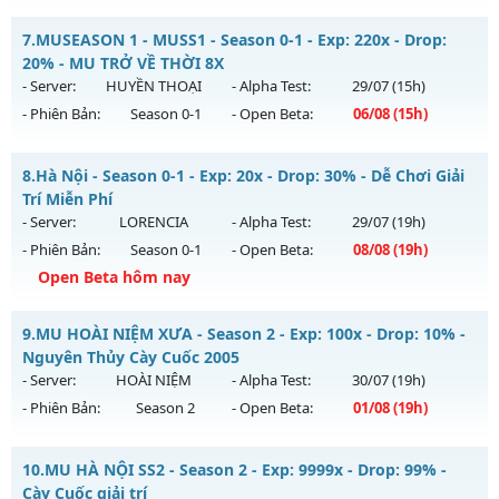
Kiểu reset: Non Reset
Mu Trống Đồng - Chơi là mê - Không nạp vẫn khủng
7.
MUSEASON 1 - MUSS1 - Season 0-1 - Exp: 220x - Drop:
Thể loại: Mu Nguyên bản Webzen
Mu mới ra tháng 08 2026 - Mở máy chủ
Tình Yêu
vào 08h
20% - MU TRỞ VỀ THỜI 8X
Antihack: XShield
ngày 07/08/2626
- Server:
HUYỀN THOẠI
- Alpha Test:
29/07
(15h)
- Phiên Bản:
Season 0-1
- Open Beta:
06/08
(15h)
Exp: 9999x - Drop: 90%
Kiểu reset: Reset In Game
MUSEASON 1 - MUSS1 - MU TRỞ VỀ THỜI 8X
8.
Hà Nội - Season 0-1 - Exp: 20x - Drop: 30% - Dễ Chơi Giải
Thể loại: Mu Nguyên bản Webzen
Mu mới ra tháng 08 2026 - Mở máy chủ
HUYỀN THOẠI
vào
Trí Miễn Phí
Antihack: ICMPROTECT ✅ 🔴 ✨ ⚡️
15h ngày 06/08/2626
- Server:
LORENCIA
- Alpha Test:
29/07
(19h)
- Phiên Bản:
Season 0-1
- Open Beta:
08/08
(19h)
Exp: 220x - Drop: 20%
Open Beta hôm nay
Kiểu reset: Reset In Game
Thể loại: Mu Nguyên bản Webzen
Hà Nội - Dễ Chơi Giải Trí Miễn Phí
9.
MU HOÀI NIỆM XƯA - Season 2 - Exp: 100x - Drop: 10% -
Antihack: IGMU.DEV
Mu mới ra tháng 08 2026 - Mở máy chủ
LORENCIA
vào 19h
Nguyên Thủy Cày Cuốc 2005
ngày 08/08/2626
- Server:
HOÀI NIỆM
- Alpha Test:
30/07
(19h)
- Phiên Bản:
Season 2
- Open Beta:
01/08
(19h)
Exp: 20x - Drop: 30%
Kiểu reset: Reset In Game
MU HOÀI NIỆM XƯA - Nguyên Thủy Cày Cuốc 2005
10.
MU HÀ NỘI SS2 - Season 2 - Exp: 9999x - Drop: 99% -
Thể loại: Mu Nguyên bản Webzen
Mu mới ra tháng 08 2026 - Mở máy chủ
HOÀI NIỆM
vào 19h
Cày Cuốc giải trí