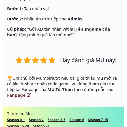
Bước 1:
Tạo nhân vật.
Bước 2:
Nhắn tin trực tiếp cho
Admin
.
Cú pháp:
"Gửi AD tên nhân vật là
[Tên Ingame của
bạn]
, tặng mình quà tân thủ nhé!"
Hãy đánh giá MU này!
️🏆Ghi chú bởi Mumoira.tv: nếu bài giới thiệu mu mới ra
có like & share nhận code game, vui lòng tham gia trực
tiếp tại Fanpage của
MU Tử Thần
theo đường dẫn sau:
Fanpage
Tìm kiếm Mu:
Season 0-1
Season 2
Season 3-5
Season 6
Season 7-15
Season 16-20
Season 21