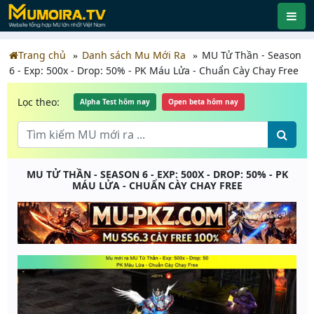
Trang chủ
Danh sách Mu Mới Ra
MU Tử Thần - Season
6 - Exp: 500x - Drop: 50% - PK Máu Lửa - Chuẩn Cày Chay Free
Lọc theo:
Alpha Test hôm nay
Open beta hôm nay
MU TỬ THẦN - SEASON 6 - EXP: 500X - DROP: 50% - PK
MÁU LỬA - CHUẨN CÀY CHAY FREE