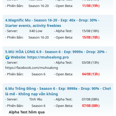
- Phiên Bản:
Season 16-20
- Open Beta:
11/08
(19h)
Exp: 500x - Drop: 20%
Kiểu reset: Reset In Game
Top Mu Online - Max 2 acc/pc - no vip - freebies
4.
Magnific Mu - Season 16-20 - Exp: 40x - Drop: 30% -
Thể loại: Mu Nguyên bản Webzen
Mu mới ra tháng 08 2026 - Mở máy chủ
X80 New
vào 19h
Starter events, activity freebies
Antihack: PRO
ngày 11/08/2626
- Server:
X40 Low
- Alpha Test:
15/08
(18h)
- Phiên Bản:
Season 16-20
- Open Beta:
15/08
(18h)
Exp: 80x - Drop: 35%
Kiểu reset: Reset In Game
Magnific Mu - Starter events, activity freebies
5.
MU HỎA LONG 6.9 - Season 6 - Exp: 9999x - Drop: 20% -
Thể loại: Mu Nguyên bản Webzen
Mu mới ra tháng 08 2026 - Mở máy chủ
X40 Low
vào 18h
🌍 Website: https://muhoalong.pro
Antihack: AntiShield
ngày 15/08/2626
- Server:
- Alpha Test:
03/08
(13h)
https://facebook.com/muhoalong
Exp: 40x - Drop: 30%
- Phiên Bản:
Season 6
- Open Beta:
04/08
(13h)
Kiểu reset: Reset In Game
Thể loại: Mu Nguyên bản Webzen
MU HỎA LONG 6.9 - 🌍 Website: https://muhoalong.pro
6.
Mu Trống Đồng - Season 6 - Exp: 9999x - Drop: 90% - Chơi
Antihack: Mega-Anti
Mu mới ra tháng 08 2026 - Mở máy chủ
là mê - Không nạp vẫn khủng
https://facebook.com/muhoalong
vào 13h ngày
- Server:
Tình Yêu
- Alpha Test:
07/08
(08h)
04/08/2626
- Phiên Bản:
Season 6
- Open Beta:
07/08
(08h)
Exp: 9999x - Drop: 20%
Alpha Test hôm qua