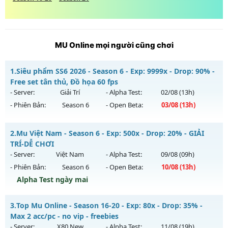
MU Online mọi người cũng chơi
1.
Siêu phẩm SS6 2026 - Season 6 - Exp: 9999x - Drop: 90% -
Free set tân thủ, Đồ họa 60 fps
- Server:
Giải Trí
- Alpha Test:
02/08
(13h)
- Phiên Bản:
Season 6
- Open Beta:
03/08
(13h)
Siêu phẩm SS6 2026 - Free set tân thủ, Đồ họa 60 fps
2.
Mu Việt Nam - Season 6 - Exp: 500x - Drop: 20% - GIẢI
Mu mới ra tháng 08 2026 - Mở máy chủ
Giải Trí
vào 13h
TRÍ-DỄ CHƠI
ngày 03/08/2626
- Server:
Việt Nam
- Alpha Test:
09/08
(09h)
- Phiên Bản:
Season 6
- Open Beta:
10/08
(13h)
Exp: 9999x - Drop: 90%
Alpha Test ngày mai
Kiểu reset: Reset In Game
Thể loại: Mu Bán Đồ Full Trong Shop
Mu Việt Nam - GIẢI TRÍ-DỄ CHƠI
3.
Top Mu Online - Season 16-20 - Exp: 80x - Drop: 35% -
Antihack: Anti Phoenix
Mu mới ra tháng 08 2026 - Mở máy chủ
Việt Nam
vào 13h
Max 2 acc/pc - no vip - freebies
ngày 10/08/2626
- Server:
X80 New
- Alpha Test:
11/08
(19h)