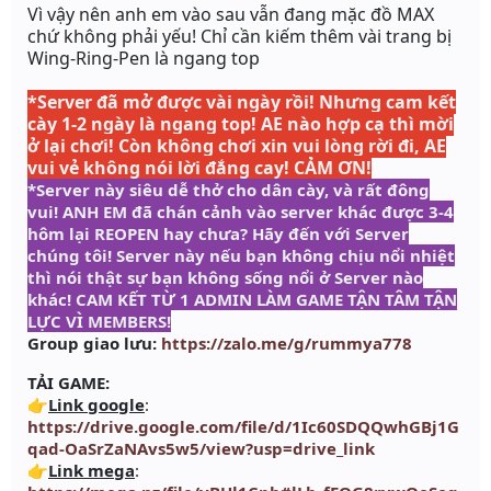
Vì vậy nên anh em vào sau vẫn đang mặc đồ MAX
chứ không phải yếu! Chỉ cần kiếm thêm vài trang bị
Wing-Ring-Pen
là ngang top
*Server đã mở được vài ngày rồi! Nhưng cam kết
cày 1-2 ngày là ngang top!
AE nào hợp cạ thì mời
ở lại chơi! Còn không chơi xin vui lòng rời đi, AE
vui vẻ không nói lời đắng cay! CẢM ƠN!
*Server này siêu dễ thở cho dân cày, và rất đông
vui! ANH EM đã chán cảnh vào server khác được 3-4
hôm lại REOPEN hay chưa? Hãy đến với Server
chúng tôi! Server này nếu bạn không chịu nổi nhiệt
thì nói thật sự bạn không sống nổi ở Server nào
khác! CAM KẾT TỪ 1 ADMIN LÀM GAME TẬN TÂM TẬN
LỰC VÌ MEMBERS!
Group giao lưu:
https://zalo.me/g/rummya778
TẢI GAME:
👉
Link google
:
https://drive.google.com/file/d/1Ic60SDQQwhGBj1G
qad-OaSrZaNAvs5w5/view?usp=drive_link
👉
Link mega
: