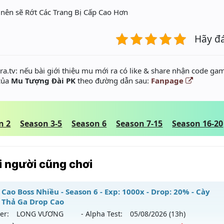
 nên sẽ Rớt Các Trang Bị Cấp Cao Hơn
Hãy đ
a.tv: nếu bài giới thiệu mu mới ra có like & share nhận code gam
 của
Mu Tượng Đài PK
theo đường dẫn sau:
Fanpage
n 2
Season 3-5
Season 6
Season 7-15
Season 16-20
 người cũng chơi
Cao Boss Nhiều - Season 6 - Exp: 1000x - Drop: 20% - Cày
 Thả Ga Drop Cao
er:
LONG VƯƠNG
- Alpha Test:
05/08
/2026
(13h)