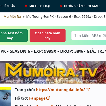
PHIÊN BẢN
MU THEO LOẠI
HƯỚNG DẪN CHƠI GAME
ch Mu Mới Ra
Mu Tượng Đài PK - Season 6 - Exp: 9999x - Drop: 38
lpha Test hôm
Open beta hôm
nay
nay
 - SEASON 6 - EXP: 9999X - DROP: 38% - GIẢI TRÍ
Trang chủ:
https://mutuongdai.info/
Hỗ trợ:
Fanpage