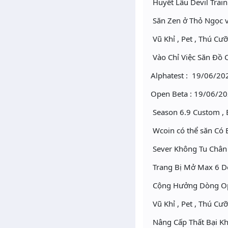
Huyết Lâu Devil Trai
Săn Zen ở Thỏ Ngọc v
Vũ Khỉ , Pet , Thú C
Vào Chỉ Việc Săn Đồ 
Alphatest : 19/06/20
Open Beta : 19/06/20
Season 6.9 Custom , 
Wcoin có thể săn Có B
Sever Không Tu Chân
Trang Bị Mở Max 6 D
Cộng Hưởng Dòng Opt
Vũ Khỉ , Pet , Thú C
Nâng Cấp Thất Bại Kh