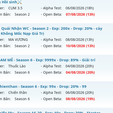
 Hồi sinh⚔️
 mới ra tháng 08 2026 - Mở máy chủ
Độc Quyền Sv2
vào 1
hể loại: Mu Nguyên bản Webzen
er:
CỤM 3.5
- Alpha Test:
06/08
/2026
(18h)
ên Bản:
Season 2
- Open Beta:
07/08
/2026
(13h)
p: 9999x - Drop: 90%
tihack: Pro
ểu reset: Reset In Game
MU-Kiếm Khách🔥 - ⚔️KỸ Năng Hồi sinh⚔️
 Quái Nhận WC - Season 2 - Exp: 200x - Drop: 20% - cày
ể loại: Mu Custom thêm đồ mới
 Không Mốc Nạp Giá Trị
 mới ra tháng 08 2026 - Mở máy chủ
CỤM 3.5
vào 13h ngày
er:
MA VƯƠNG
- Alpha Test:
08/08
/2026
(13h)
tihack: SharkGaurd
ên Bản:
Season 2
- Open Beta:
10/08
/2026
(13h)
p: 200x - Drop: 5%
ểu reset: Reset In Game
ain Quái Nhận WC - cày Cuốc Không Mốc Nạp Giá Trị
M MÊ - Season 6 - Exp: 9999x - Drop: 89% - Giải trí
hể loại: Mu Nguyên bản Webzen
er:
Thuốc Lào
- Alpha Test:
04/08
/2026
(20h)
 mới ra tháng 08 2026 - Mở máy chủ
MA VƯƠNG
vào 13h 
ên Bản:
Season 6
- Open Beta:
04/08
/2026
(20h)
tihack: Sharkguard
p: 200x - Drop: 20%
 ĐAM MÊ - Giải trí
ienthan - Season 6 - Exp: 99x - Drop: 20% - 99
ểu reset: Reset In Game
er:
Chiến thần
- Alpha Test:
06/08
/2026
(20h)
 mới ra tháng 08 2026 - Mở máy chủ
Thuốc Lào
vào 20h ng
hể loại: Mu Nguyên bản Webzen
ên Bản:
Season 6
- Open Beta:
08/08
/2026
(19h)
p: 9999x - Drop: 89%
ntihack: GameGuard
-chienthan - 99
fic Mu - Season 16-20 - Exp: 40x - Drop: 30% - Starter