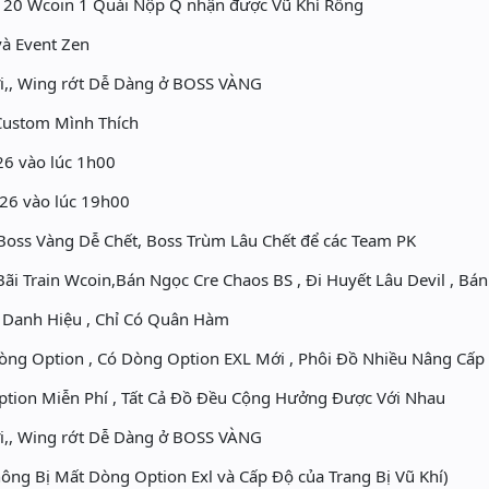
n 20 Wcoin 1 Quái Nộp Q nhận được Vũ Khí Rồng
à Event Zen
ưỡi,, Wing rớt Dễ Dàng ở BOSS VÀNG
Custom Mình Thích
26 vào lúc 1h00
26 vào lúc 19h00
Boss Vàng Dễ Chết, Boss Trùm Lâu Chết để các Team PK
ãi Train Wcoin,Bán Ngọc Cre Chaos BS , Đi Huyết Lâu Devil , Bán
 Danh Hiệu , Chỉ Có Quân Hàm
òng Option , Có Dòng Option EXL Mới , Phôi Đồ Nhiều Nâng Cấp
ion Miễn Phí , Tất Cả Đồ Đều Cộng Hưởng Được Với Nhau
ưỡi,, Wing rớt Dễ Dàng ở BOSS VÀNG
ông Bị Mất Dòng Option Exl và Cấp Độ của Trang Bị Vũ Khí)