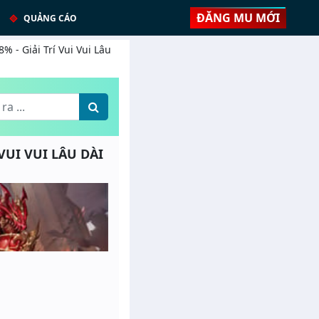
ĐĂNG MU MỚI
QUẢNG CÁO
% - Giải Trí Vui Vui Lâu
 VUI VUI LÂU DÀI