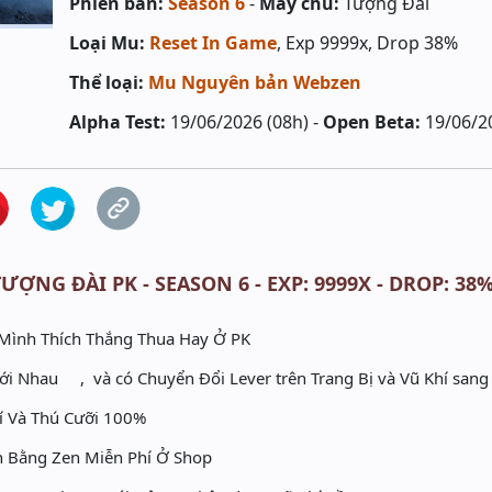
Phiên bản:
Season 6
-
Máy chủ:
Tượng Đài
Loại Mu:
Reset In Game
, Exp 9999x, Drop 38%
Thể loại:
Mu Nguyên bản Webzen
Alpha Test:
19/06/2026 (08h) -
Open Beta:
19/06/2
ỢNG ĐÀI PK - SEASON 6 - EXP: 9999X - DROP: 38% 
 Mình Thích Thắng Thua Hay Ở PK
 với Nhau , và có Chuyển Đổi Lever trên Trang Bị và Vũ Khí san
í Và Thú Cưỡi 100%
 Bằng Zen Miễn Phí Ở Shop