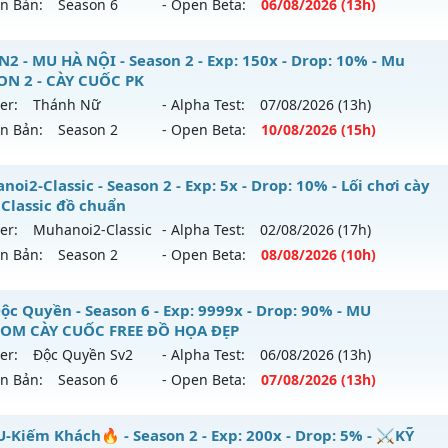
ên Bản:
Season 6
- Open Beta:
06/08
/2026
(13h)
op Cao Boss Nhiều - Cày Cuốc Thả Ga Drop Cao
2 - MU HÀ NỘI - Season 2 - Exp: 150x - Drop: 10% - Mu
ON 2 - CÀY CUỐC PK
 mới ra tháng 08 2026 - Mở máy chủ
LONG VƯƠNG
vào 13
er:
Thánh Nữ
- Alpha Test:
07/08
/2026
(13h)
ên Bản:
Season 2
- Open Beta:
10/08
/2026
(15h)
p: 1000x - Drop: 20%
ểu reset: Reset In Game
UHN2 - MU HÀ NỘI - Mu SEASON 2 - CÀY CUỐC PK
oi2-Classic - Season 2 - Exp: 5x - Drop: 10% - Lối chơi cày
hể loại: Mu Nguyên bản Webzen
 Classic đồ chuẩn
 mới ra tháng 08 2026 - Mở máy chủ
Thánh Nữ
vào 15h ng
er:
Muhanoi2-Classic
- Alpha Test:
02/08
/2026
(17h)
ntihack: GameGuard
ên Bản:
Season 2
- Open Beta:
08/08
/2026
(10h)
p: 150x - Drop: 10%
ểu reset: Reset In Game
hanoi2-Classic - Lối chơi cày cuốc Classic đồ chuẩn
ộc Quyền - Season 6 - Exp: 9999x - Drop: 90% - MU
hể loại: Mu Nguyên bản Webzen
OM CÀY CUỐC FREE ĐỒ HỌA ĐẸP
 mới ra tháng 08 2026 - Mở máy chủ
Muhanoi2-Classic
và
er:
Độc Quyền Sv2
- Alpha Test:
06/08
/2026
(13h)
ntihack: IGMU.DEV
8/08/2626
ên Bản:
Season 6
- Open Beta:
07/08
/2026
(13h)
p: 5x - Drop: 10%
u Độc Quyền - MU CUSTOM CÀY CUỐC FREE ĐỒ HỌA ĐẸP
-Kiếm Khách🔥 - Season 2 - Exp: 200x - Drop: 5% - ⚔️KỸ
ểu reset: Reset In Game