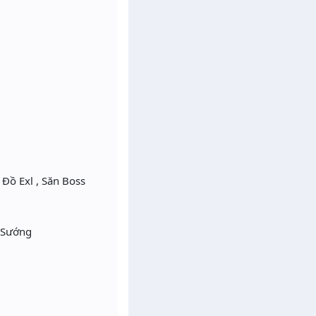
 Đồ Exl , Săn Boss
 Sướng