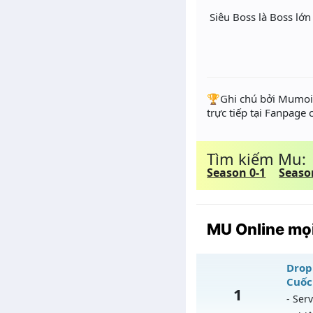
Siêu Boss là Boss lớn
️🏆Ghi chú bởi Mumoir
trực tiếp tại Fanpage
Tìm kiếm Mu:
Season 0-1
Seaso
MU Online mọi
Drop 
Cuốc
1
- Serv