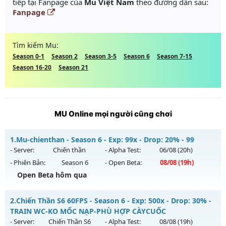
tiếp tại Fanpage của
Mu Việt Nam
theo đường dẫn sau:
Fanpage
Tìm kiếm Mu:
Season 0-1
Season 2
Season 3-5
Season 6
Season 7-15
Season 16-20
Season 21
MU Online mọi người cũng chơi
1.
Mu-chienthan - Season 6 - Exp: 99x - Drop: 20% - 99
- Server:
Chiến thần
- Alpha Test:
06/08
(20h)
- Phiên Bản:
Season 6
- Open Beta:
08/08
(19h)
Open Beta hôm qua
Mu-chienthan - 99
2.
Chiến Thần S6 60FPS - Season 6 - Exp: 500x - Drop: 30% -
Mu mới ra tháng 08 2026 - Mở máy chủ
Chiến thần
vào 19h
TRAIN WC-KO MỐC NẠP-PHÙ HỢP CÀYCUỐC
ngày 08/08/2626
- Server:
Chiến Thần S6
- Alpha Test:
08/08
(19h)