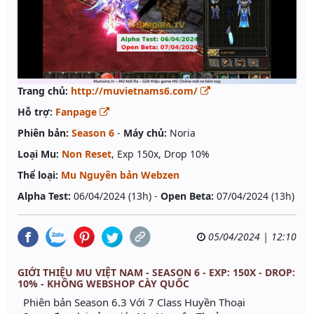
Trang chủ:
http://muvietnams6.com/
Hỗ trợ:
Fanpage
Phiên bản:
Season 6
-
Máy chủ:
Noria
Loại Mu:
Non Reset
, Exp 150x, Drop 10%
Thể loại:
Mu Nguyên bản Webzen
Alpha Test:
06/04/2024 (13h) -
Open Beta:
07/04/2024 (13h)
05/04/2024 | 12:10
GIỚI THIỆU MU VIỆT NAM - SEASON 6 - EXP: 150X - DROP:
10% - KHÔNG WEBSHOP CÀY QUỐC
Phiên bản Season 6.3 Với 7 Class Huyền Thoại