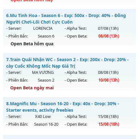
Kiểu reset: Reset In Game
Thể loại: Mu Nguyên bản Webzen
Mu NhânPhâm - Mu 6.0 Clasic
6.
Mu Tinh Hoa - Season 6 - Exp: 500x - Drop: 40% - Đông
Antihack: sharkguard
Mu mới ra tháng 08 2026 - Mở máy chủ
Mu NhânPhâm
vào
Người Chơi-Lối Chơi Cực Cuốn
13h ngày 09/08/2626
- Server:
LORENCIA
- Alpha Test:
07/08
(13h)
- Phiên Bản:
Season 6
- Open Beta:
08/08
(13h)
Exp: 99x - Drop: 999%
Open Beta hôm qua
Kiểu reset: Reset In Game
Thể loại: Mu Nguyên bản Webzen
Mu Tinh Hoa - Đông Người Chơi-Lối Chơi Cực Cuốn
7.
Train Quái Nhận WC - Season 2 - Exp: 200x - Drop: 20% -
Antihack: goldshield💥
Mu mới ra tháng 08 2026 - Mở máy chủ
LORENCIA
vào 13h
cày Cuốc Không Mốc Nạp Giá Trị
ngày 08/08/2626
- Server:
MA VƯƠNG
- Alpha Test:
08/08
(13h)
- Phiên Bản:
Season 2
- Open Beta:
10/08
(13h)
Exp: 500x - Drop: 40%
Open Beta ngày mai
Kiểu reset: Reset In Game
Thể loại: Mu Nguyên bản Webzen
Train Quái Nhận WC - cày Cuốc Không Mốc Nạp Giá Trị
8.
Magnific Mu - Season 16-20 - Exp: 40x - Drop: 30% -
Antihack: Anti Vip
Mu mới ra tháng 08 2026 - Mở máy chủ
MA VƯƠNG
vào
Starter events, activity freebies
13h ngày 10/08/2626
- Server:
X40 Low
- Alpha Test:
15/08
(18h)
- Phiên Bản:
Season 16-20
- Open Beta:
15/08
(18h)
Exp: 200x - Drop: 20%
Kiểu reset: Reset In Game
Magnific Mu - Starter events, activity freebies