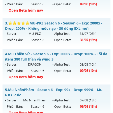
- Phiên Bản:
Season 6
- Open Beta:
09/08
(19h)
Exp: 99x - Drop: 20%
Open Beta hôm nay
Kiểu reset: Reset In Game
Thể loại: Mu Nguyên bản Webzen
Chiến Thần S6 60FPS - TRAIN WC-KO MỐC NẠP-PHÙ HỢP
3.
⭐⭐⭐⭐⭐MU-PKZ Season 6 - Season 6 - Exp: 2000x -
CÀYCUỐC
Antihack: Anti 8x
Drop: 200% - Không mốc nạp - 30 dòng EXL mới
Mu mới ra tháng 08 2026 - Mở máy chủ
Chiến Thần S6
vào
- Server:
MU-PKZ
- Alpha Test:
31/07
(08h)
19h ngày 09/08/2626
- Phiên Bản:
Season 6
- Open Beta:
31/07
(19h)
Exp: 500x - Drop: 30%
⭐⭐⭐⭐⭐MU-PKZ Season 6 - Không mốc nạp - 30 dòng
Kiểu reset: Reset In Game
4.
Mu Thiên Sứ - Season 6 - Exp: 2000x - Drop: 100% - Tối đa
EXL mới
item 380 full thần và wing 3
Thể loại: Mu Nguyên bản Webzen
Mu mới ra tháng 07 2026 - Mở máy chủ
MU-PKZ
vào 19h
- Server:
DRAGON
- Alpha Test:
03/08
(10h)
Antihack: antihack
ngày 31/07/2626
- Phiên Bản:
Season 6
- Open Beta:
09/08
(10h)
Exp: 2000x - Drop: 200%
Open Beta hôm nay
Kiểu reset: Reset In Game
Mu Thiên Sứ - Tối đa item 380 full thần và wing 3
5.
Mu NhânPhâm - Season 6 - Exp: 99x - Drop: 999% - Mu
Thể loại: Mu Nguyên bản Webzen
Mu mới ra tháng 08 2026 - Mở máy chủ
DRAGON
vào 10h
6.0 Clasic
Antihack: SuperAnti
ngày 09/08/2626
- Server:
Mu NhânPhâm
- Alpha Test:
07/08
(13h)
- Phiên Bản:
Season 6
- Open Beta:
09/08
(13h)
Exp: 2000x - Drop: 100%
Open Beta hôm nay