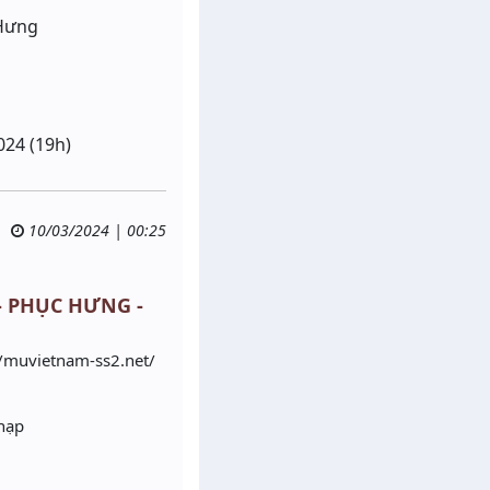
 Hưng
024 (19h)
10/03/2024 | 00:25
 - PHỤC HƯNG -
//muvietnam-ss2.net/
 nạp