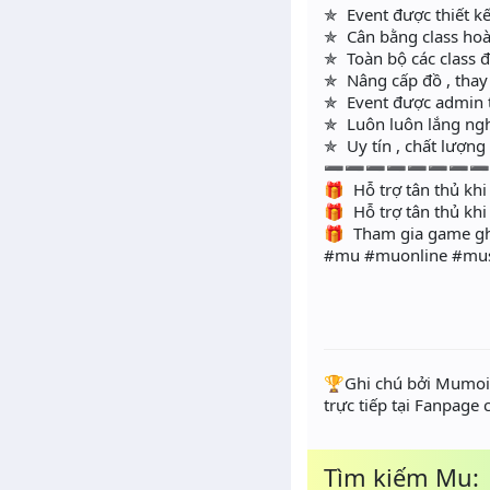
✯ Event được thiết kế
✯ Cân bằng class hoà
✯ Toàn bộ các class 
✯ Nâng cấp đồ , thay
✯ Event được admin 
✯ Luôn luôn lắng ngh
✯ Uy tín , chất lượng 
➖➖➖➖➖➖➖
🎁 Hỗ trợ tân thủ khi
🎁 Hỗ trợ tân thủ khi 
🎁 Tham gia game ghi
#mu #muonline #mu
️🏆Ghi chú bởi Mumoir
trực tiếp tại Fanpage
Tìm kiếm Mu: