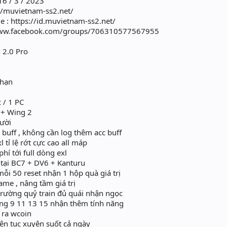
16 / 3 / 2023
://muvietnam-ss2.net/
 : https://id.muvietnam-ss2.net/
/www.facebook.com/groups/706310577567955
 2.0 Pro
 hạn
c / 1 PC
 + Wing 2
gười
buff , không cần log thêm acc buff
 tỉ lệ rớt cực cao all máp
í tới full dòng exl
 tại BC7 + DV6 + Kanturu
ỗi 50 reset nhận 1 hộp quà giá trị
me , nâng tầm giá trị
trường quỷ train đủ quái nhận ngọc
ng 9 11 13 15 nhận thêm tính năng
 ra wcoin
iên tục xuyên suốt cả ngày