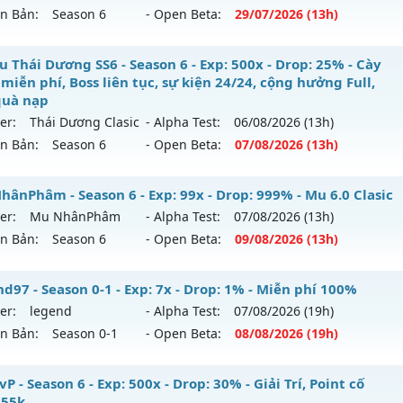
ên Bản:
Season 6
- Open Beta:
29/07
/2026
(13h)
p: 500x - Drop: 20%
tihack: VIP SHIELD
ểu reset: Reset In Game
_MU SÀI GÒN__ - LÂU DÀI, CHƠI LÀ NGHIỀN
 Thái Dương SS6 - Season 6 - Exp: 500x - Drop: 25% - Cày
hể loại: Mu Nguyên bản Webzen
miễn phí, Boss liên tục, sự kiện 24/24, cộng hưởng Full,
 mới ra tháng 07 2026 - Mở máy chủ
QUẬN 6
vào 13h ngày
quà nạp
tihack: Antihack
er:
Thái Dương Clasic
- Alpha Test:
06/08
/2026
(13h)
p: 200x - Drop: 20%
ên Bản:
Season 6
- Open Beta:
07/08
/2026
(13h)
ểu reset: Reset In Game
hể loại: Mu Nguyên bản Webzen
 Thái Dương SS6 - Cày cuốc miễn phí, Boss liên tục, sự ki
hânPhâm - Season 6 - Exp: 99x - Drop: 999% - Mu 6.0 Clasic
 cày quà nạp
er:
Mu NhânPhâm
- Alpha Test:
07/08
/2026
(13h)
tihack: AntiShark
ên Bản:
Season 6
- Open Beta:
09/08
/2026
(13h)
ới ra tháng 08 2026 - Mở máy chủ
Thái Dương Clasic
vào 1
500x - Drop: 25%
u NhânPhâm - Mu 6.0 Clasic
d97 - Season 0-1 - Exp: 7x - Drop: 1% - Miễn phí 100%
 reset: Reset In Game
er:
legend
- Alpha Test:
07/08
/2026
(19h)
 mới ra tháng 08 2026 - Mở máy chủ
Mu NhânPhâm
vào 1
ên Bản:
Season 0-1
- Open Beta:
08/08
/2026
(19h)
loại: Mu Nguyên bản Webzen
p: 99x - Drop: 999%
hack: VIP SHIELD
gend97 - Miễn phí 100%
P - Season 6 - Exp: 500x - Drop: 30% - Giải Trí, Point cố
ểu reset: Reset In Game
 55k