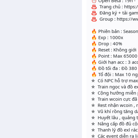
⏰ Open Beta : 19h - 
♨️ Trang chủ : https
♨️ Đăng ký + tải game
♨️ Group : https:/
🔥 Phiên bản : Season
🔥 Exp : 1000x
🔥 Drop : 40%
🔥 Reset : Không giới
🔥 Point : Max 65000
🔥 Giới hạn acc : 3 ac
🔥 Đồ tối đa : Đồ 380
🔥 Tổ đội : Max 10 n
✯ Có NPC hỗ trợ max 
✯ Train ngọc và đồ exl
✯ Cộng hưởng miễn ph
✯ Train wcoin cực đã
✯ Rest nhận wcoin , m
✯ Vũ khí rồng tăng da
✯ Huyết lâu , quảng 
✯ Nâng cấp đồ đủ cộ
✯ Thanh lý đồ exl rác
✯ Các event diễn ra l