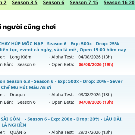
n 2
Season 3-5
Season 6
Season 7-15
Season 16-20
 người cũng chơi
CHAY HÚP MỐC NẠP - Season 6 - Exp: 500x - Drop: 25% -
 liên tục, event cả ngày, vào là mê , Open 19:00 hôm nay
er:
Long Kiếm
- Alpha Test:
04/08
/2026
(13h)
ên Bản:
Season 6
- Open Beta:
06/08
/2026
(19h)
Y CHAY HÚP MỐC NẠP - Boss liên tục, event cả ngày, vào là
n Season 6.3 - Season 6 - Exp: 500x - Drop: 20% - Sever
y
 Chế Mu Hút Máu AE ơi
er:
Dragon
- Alpha Test:
03/08
/2026
(13h)
 mới ra tháng 08 2026 - Mở máy chủ
Long Kiếm
vào 19h ng
ên Bản:
Season 6
- Open Beta:
04/08
/2026
(13h)
p: 500x - Drop: 25%
agon Season 6.3 - Sever Khắc Chế Mu Hút Máu AE ơi
SÀI GÒN__ - Season 6 - Exp: 200x - Drop: 20% - LÂU DÀI,
ểu reset: Reset In Game
 LÀ NGHIỀN
 mới ra tháng 08 2026 - Mở máy chủ
Dragon
vào 13h ngày
ể loại: Mu Nguyên bản Webzen
er:
QUẬN 6
- Alpha Test:
29/07
/2026
(13h)