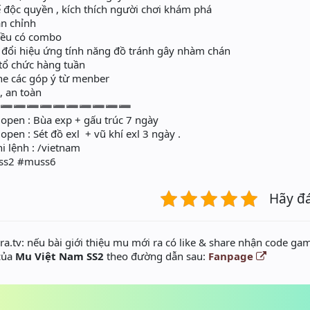
 độc quyền , kích thích người chơi khám phá
n chỉnh
đều có combo
 đổi hiệu ứng tính năng đồ tránh gây nhàm chán
tổ chức hàng tuần
e các góp ý từ menber
, an toàn
➖➖➖➖➖➖➖➖➖➖➖
 open : Bùa exp + gấu trúc 7 ngày
open : Sét đồ exl + vũ khí exl 3 ngày .
 lệnh : /vietnam
ss2 #muss6
Hãy đ
a.tv: nếu bài giới thiệu mu mới ra có like & share nhận code gam
 của
Mu Việt Nam SS2
theo đường dẫn sau:
Fanpage