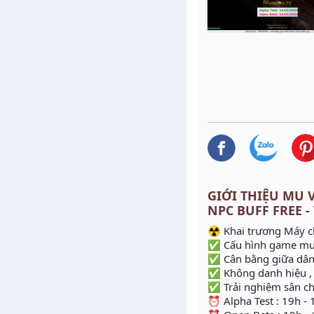
GIỚI THIỆU MU VI
NPC BUFF FREE -
☢️ Khai trương Máy c
✅ Cấu hình game mượ
✅ Cân bằng giữa dân 
✅ Không danh hiệu , 
✅ Trải nghiệm sân ch
⏰ Alpha Test : 19h - 