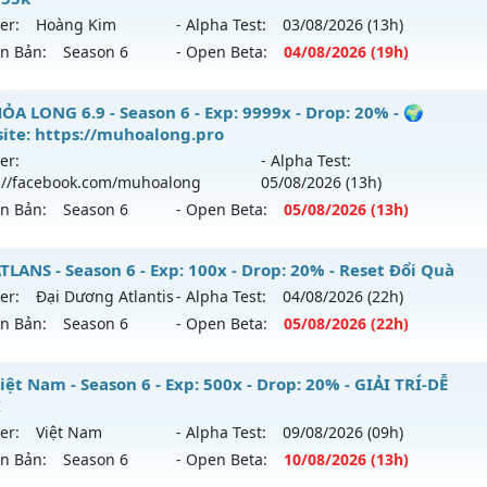
 mới ra tháng 08 2026 - Mở máy chủ
legend
vào 19h ngày 
hể loại: Mu Nguyên bản Webzen
er:
Hoàng Kim
- Alpha Test:
03/08
/2026
(13h)
ên Bản:
Season 6
- Open Beta:
04/08
/2026
(19h)
p: 7x - Drop: 1%
tihack: goldshield💥
ểu reset: Reset In Game
 PvP - Giải Trí, Point cố định 55k
ỎA LONG 6.9 - Season 6 - Exp: 9999x - Drop: 20% - 🌍
hể loại: Mu Nguyên bản Webzen
ite: https://muhoalong.pro
 mới ra tháng 08 2026 - Mở máy chủ
Hoàng Kim
vào 19h n
er:
- Alpha Test:
ntihack: Bandicam Hack 100%
://facebook.com/muhoalong
05/08
/2026
(13h)
p: 500x - Drop: 30%
ên Bản:
Season 6
- Open Beta:
05/08
/2026
(13h)
ểu reset: Reset In Game
hể loại: Mu Nguyên bản Webzen
ỎA LONG 6.9 - 🌍 Website: https://muhoalong.pro
LANS - Season 6 - Exp: 100x - Drop: 20% - Reset Đổi Quà
er:
Đại Dương Atlantis
- Alpha Test:
04/08
/2026
(22h)
tihack: Anti Vip bắt hack tuyệt đối
ới ra tháng 08 2026 - Mở máy chủ
https://facebook.com
ên Bản:
Season 6
- Open Beta:
05/08
/2026
(22h)
 05/08/2626
9999x - Drop: 20%
 ATLANS - Reset Đổi Quà
ệt Nam - Season 6 - Exp: 500x - Drop: 20% - GIẢI TRÍ-DỄ
I
reset: Non Reset
 mới ra tháng 08 2026 - Mở máy chủ
Đại Dương Atlantis
v
er:
Việt Nam
- Alpha Test:
09/08
/2026
(09h)
/08/2626
loại: Mu Nguyên bản Webzen
ên Bản:
Season 6
- Open Beta:
10/08
/2026
(13h)
p: 100x - Drop: 20%