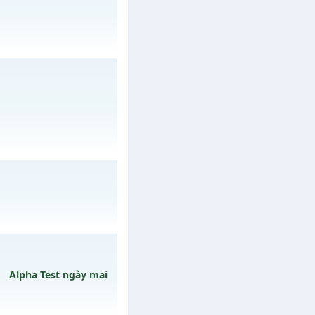
08/08/2626
gày 04/08/2626
/muhoalong
vào 13h
ào 22h ngày
Alpha Test ngày mai