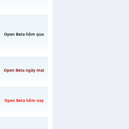
 29/07/2626
Open Beta hôm qua
ện 24/24, cộng hưởng
Open Beta ngày mai
3h ngày 07/08/2626
Open Beta hôm nay
3h ngày 09/08/2626