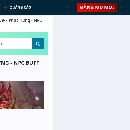
ĐĂNG MU MỚI
QUẢNG CÁO
40% - Phục Hưng - NPC
HƯNG - NPC BUFF