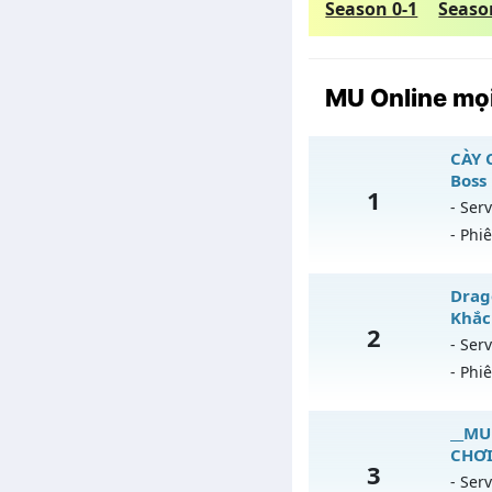
Season 0-1
Seaso
MU Online mọi
CÀY 
Boss
1
- Serv
- Phi
CÀ
Drago
na
Khắc
2
- Serv
Mu
- Phi
Ex
Dr
__MU 
Ki
CHƠI
3
Mu
Th
- Serv