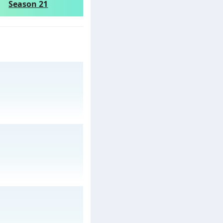
Season 21
 mê , Open 19:00 hôm
ày 06/08/2626
 04/08/2626