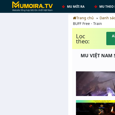
MU MỚI RA
MU THEO 
Trang chủ
Danh sá
BUFF Free - Train
Lọc
A
theo:
MU VIỆT NAM S