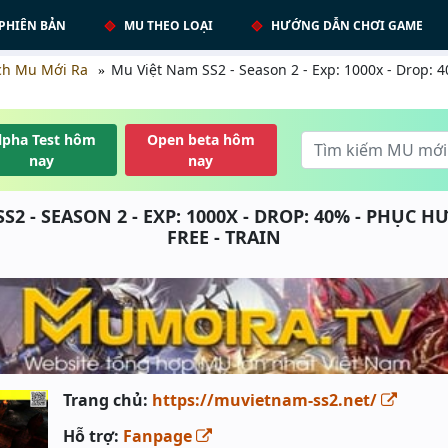
PHIÊN BẢN
MU THEO LOẠI
HƯỚNG DẪN CHƠI GAME
ch Mu Mới Ra
Mu Việt Nam SS2 - Season 2 - Exp: 1000x - Drop: 
lpha Test hôm
Open beta hôm
nay
nay
S2 - SEASON 2 - EXP: 1000X - DROP: 40% - PHỤC 
FREE - TRAIN
Trang chủ:
https://muvietnam-ss2.net/
Hỗ trợ:
Fanpage