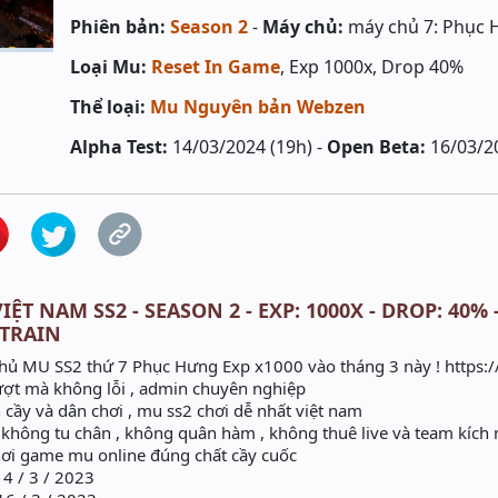
Phiên bản:
Season 2
-
Máy chủ:
máy chủ 7: Phục
Loại Mu:
Reset In Game
, Exp 1000x, Drop 40%
Thể loại:
Mu Nguyên bản Webzen
Alpha Test:
14/03/2024 (19h) -
Open Beta:
16/03/2
ỆT NAM SS2 - SEASON 2 - EXP: 1000X - DROP: 40%
 TRAIN
hủ MU SS2 thứ 7 Phục Hưng Exp x1000 vào tháng 3 này ! https:
t mà không lỗi , admin chuyên nghiệp
cầy và dân chơi , mu ss2 chơi dễ nhất việt nam
không tu chân , không quân hàm , không thuê live và team kích
ơi game mu online đúng chất cầy cuốc
14 / 3 / 2023