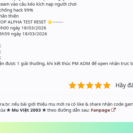
team vào câu kéo kích nạp người chơi
 chống hack 99%
thân thiện
OP ALPHA TEST RESET ⭐-------
 13h00 ngày 18/03/2026
: 23h59 ngày 18/03/2026
c
c
c
hận được 1 giải thưởng, khi kết thúc PM ADM để open nhận trực ti
Hãy đ
a.tv: nếu bài giới thiệu mu mới ra có like & share nhận code gam
 của
✯ Mu Việt 2003 ✯
theo đường dẫn sau:
Fanpage