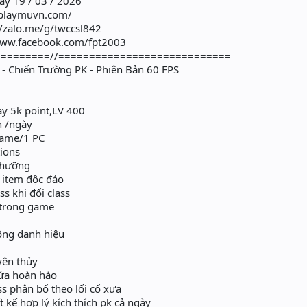
ày 19 / 03 / 2026
//playmuvn.com/
//zalo.me/g/twccsl842
/www.facebook.com/fpt2003
========//============================
 Chiến Trường PK - Phiên Bản 60 FPS
gay 5k point,LV 400
n /ngày
game/1 PC
ions
 hưỡng
 item độc đáo
s khi đổi class
 trong game
ông danh hiệu
yên thủy
ửa hoàn hảo
s phân bổ theo lối cổ xưa
 kế hợp lý kích thích pk cả ngày