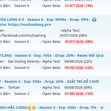
hack: KHÔNG THỂ HACK
 01/08/2626
ên Bản:
Season 6
- Open Beta:
31/07
/2026
(19h)
9999x - Drop: 99%
U LIÊN MINH - CUSTOM 6.15 200K MAX TOP
ỎA LONG 6.9 - Season 6 - Exp: 9999x - Drop: 99% - 🌍
reset: Non Reset
ite: https://muhoalong.pro
 mới ra tháng 07 2026 - Mở máy chủ
THANH LONG
vào 19
loại: Mu Nguyên bản Webzen
er:
- Alpha Test:
://facebook.com/muhoalong
29/07
/2026
(08h)
p: 99999x - Drop: 1000%
ack: XShield
ên Bản:
Season 6
- Open Beta:
30/07
/2026
(08h)
ểu reset: Reset In Game
ể loại: Mu Custom thêm đồ mới
ỎA LONG 6.9 - 🌍 Website: https://muhoalong.pro
LANS - Season 6 - Exp: 100x - Drop: 20% - Reset Đổi Quà
er:
Đại Dương Atlantis
- Alpha Test:
04/08
/2026
(22h)
tihack: BDC
ới ra tháng 07 2026 - Mở máy chủ
https://facebook.com
ên Bản:
Season 6
- Open Beta:
05/08
/2026
(22h)
 30/07/2626
9999x - Drop: 99%
 ATLANS - Reset Đổi Quà
 - Season 2 - Exp: 500x - Drop: 20% - GIẢI TRÍ-DỄ CHƠI
reset: Non Reset
er:
TarKan
- Alpha Test:
06/08
/2026
(09h)
 mới ra tháng 08 2026 - Mở máy chủ
Đại Dương Atlantis
v
ên Bản:
Season 2
- Open Beta:
07/08
/2026
(13h)
/08/2626
loại: Mu Nguyên bản Webzen
p: 100x - Drop: 20%
ack: Xshiel
FPT - GIẢI TRÍ-DỄ CHƠI
MU-HẮC LONG👑👑 - Season 2 - Exp: 200x - Drop: 5% - 💀