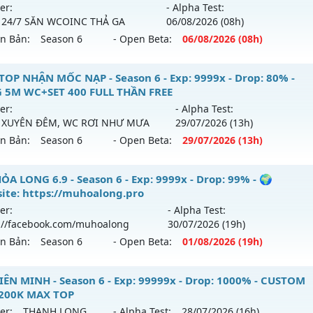
tihack: Anti
ới ra tháng 08 2026 - Mở máy chủ
https://facebook.com
er:
- Alpha Test:
 05/08/2626
 24/7 SĂN WCOINC THẢ GA
06/08
/2026
(08h)
ên Bản:
Season 6
- Open Beta:
06/08
/2026
(08h)
9999x - Drop: 20%
reset: Non Reset
 TOP NHẬN MỐC NẠP - TẶNG SET 400 FULL THẦN+3M WC F
TOP NHẬN MỐC NẠP - Season 6 - Exp: 9999x - Drop: 80% -
loại: Mu Nguyên bản Webzen
 5M WC+SET 400 FULL THẦN FREE
ới ra tháng 08 2026 - Mở máy chủ
BOSS 24/7 SĂN WCOIN
er:
- Alpha Test:
ack: XShield
 06/08/2626
 XUYÊN ĐÊM, WC RƠI NHƯ MƯA
29/07
/2026
(13h)
ên Bản:
Season 6
- Open Beta:
29/07
/2026
(13h)
 9999x - Drop: 80%
 reset: Reset In Game
TOP NHẬN MỐC NẠP - TẶNG 5M WC+SET 400 FULL THẦN FR
ỎA LONG 6.9 - Season 6 - Exp: 9999x - Drop: 99% - 🌍
loại: Mu Nguyên bản Webzen
ite: https://muhoalong.pro
i ra tháng 07 2026 - Mở máy chủ
BOSS XUYÊN ĐÊM, WC 
er:
- Alpha Test:
ihack: KHÔNG THỂ HACK
gày 29/07/2626
://facebook.com/muhoalong
30/07
/2026
(19h)
ên Bản:
Season 6
- Open Beta:
01/08
/2026
(19h)
9999x - Drop: 80%
reset: Reset In Game
ỎA LONG 6.9 - 🌍 Website: https://muhoalong.pro
IÊN MINH - Season 6 - Exp: 99999x - Drop: 1000% - CUSTOM
loại: Mu Nguyên bản Webzen
 200K MAX TOP
ới ra tháng 08 2026 - Mở máy chủ
https://facebook.com
er:
THANH LONG
- Alpha Test:
28/07
/2026
(16h)