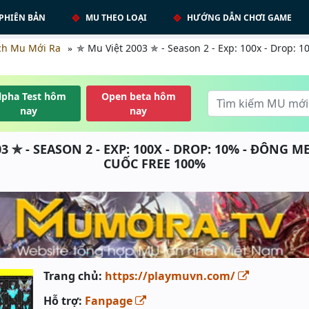
PHIÊN BẢN
MU THEO LOẠI
HƯỚNG DẪN CHƠI GAME
ch Mu Mới Ra
✯ Mu Việt 2003 ✯ - Season 2 - Exp: 100x - Drop:
lpha Test hôm
Open beta hôm
nay
nay
3 ✯ - SEASON 2 - EXP: 100X - DROP: 10% - ĐÔNG
CUỐC FREE 100%
Trang chủ:
https://playmuvn.com/
Hỗ trợ:
Fanpage