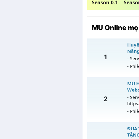
Season 0-1
Seaso
MU Online mọi
Huyền
Năng
1
- Serv
- Phi
Hu
MU H
Webs
Mu
2
- Serv
https
Ex
- Phi
Ki
Th
MU H
ĐUA 
TẶNG