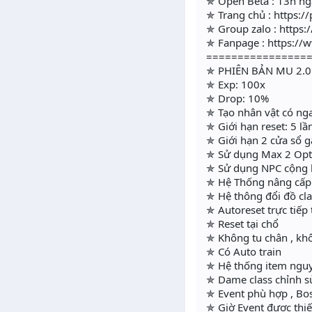
✯ Open Beta : 13h ng
✯ Trang chủ : https:
✯ Group zalo : https:
✯ Fanpage : https:/
=================
✯ PHIÊN BẢN MU 2.0 -
✯ Exp: 100x
✯ Drop: 10%
✯ Tạo nhân vật có n
✯ Giới hạn reset: 5 lầ
✯ Giới hạn 2 cửa sổ 
✯ Sử dụng Max 2 Opt
✯ Sử dụng NPC cộng
✯ Hệ Thống nâng cấp
✯ Hệ thông đổi đồ clas
✯ Autoreset trực tiếp
✯ Reset tại chổ
✯ Không tu chân , kh
✯ Có Auto train
✯ Hệ thống item ngu
✯ Dame class chỉnh s
✯ Event phù hợp , Bos
✯ Giờ Event được thiết