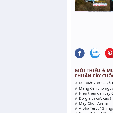
GIỚI THIỆU ✯ MU
CHUẨN CÀY CUỐC
✯ Mu Việt 2003 - Siê
✯ Mang đến cho ngườ
✯ Hiệu triệu dân cày đ
✯ Đồ giá trị cực cao !
✯ Máy Chủ : Arena
✯ Alpha Test : 13h ng