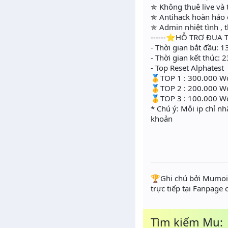
✯ Không thuê live và 
✯ Antihack hoàn hảo
✯ Admin nhiệt tình , 
------⭐HỖ TRỢ ĐUA T
- Thời gian bắt đầu:
- Thời gian kết thúc
- Top Reset Alphatest
🥇TOP 1 : 300.000 W
🥇TOP 2 : 200.000 W
🥇TOP 3 : 100.000 W
* Chú ý: Mỗi ip chỉ n
khoản
️🏆Ghi chú bởi Mumoir
trực tiếp tại Fanpage
Tìm kiếm Mu: