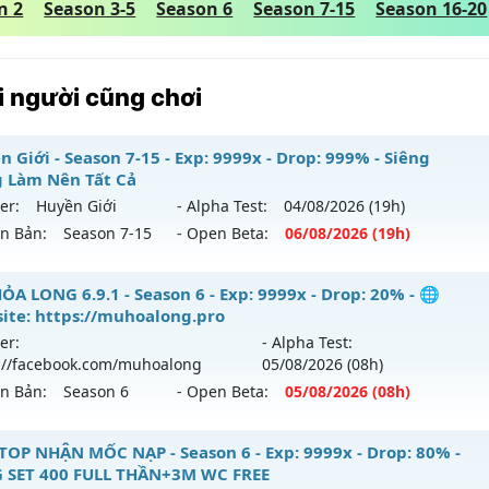
n 2
Season 3-5
Season 6
Season 7-15
Season 16-20
 người cũng chơi
 Giới - Season 7-15 - Exp: 9999x - Drop: 999% - Siêng
 Làm Nên Tất Cả
er:
Huyền Giới
- Alpha Test:
04/08
/2026
(19h)
ên Bản:
Season 7-15
- Open Beta:
06/08
/2026
(19h)
yền Giới - Siêng Năng Làm Nên Tất Cả
ỎA LONG 6.9.1 - Season 6 - Exp: 9999x - Drop: 20% - 🌐
ite: https://muhoalong.pro
 mới ra tháng 08 2026 - Mở máy chủ
Huyền Giới
vào 19h n
er:
- Alpha Test:
://facebook.com/muhoalong
05/08
/2026
(08h)
p: 9999x - Drop: 999%
ên Bản:
Season 6
- Open Beta:
05/08
/2026
(08h)
ểu reset: Reset In Game
ể loại: Mu Custom thêm đồ mới
ỎA LONG 6.9.1 - 🌐 Website: https://muhoalong.pro
TOP NHẬN MỐC NẠP - Season 6 - Exp: 9999x - Drop: 80% -
 SET 400 FULL THẦN+3M WC FREE