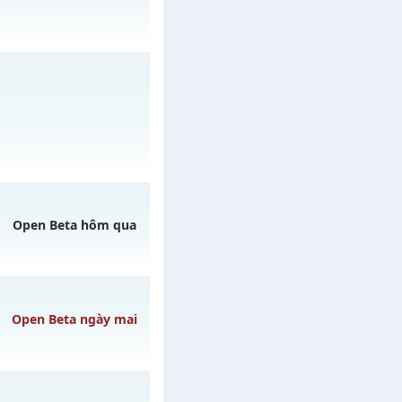
h ngày 31/07/2626
Open Beta hôm qua
/muhoalong
vào 08h
Open Beta ngày mai
ào 22h ngày