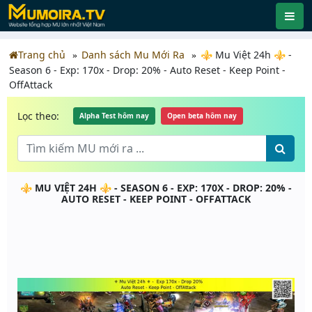
Trang chủ
Danh sách Mu Mới Ra
⚜️ Mu Việt 24h ⚜️ -
Season 6 - Exp: 170x - Drop: 20% - Auto Reset - Keep Point -
OffAttack
Lọc theo:
Alpha Test hôm nay
Open beta hôm nay
⚜️ MU VIỆT 24H ⚜️ - SEASON 6 - EXP: 170X - DROP: 20% -
AUTO RESET - KEEP POINT - OFFATTACK