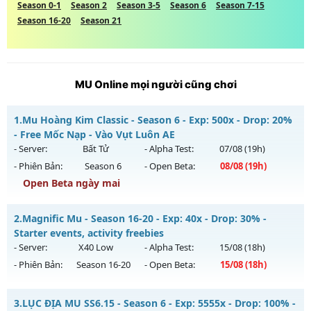
Season 0-1
Season 2
Season 3-5
Season 6
Season 7-15
Season 16-20
Season 21
MU Online mọi người cũng chơi
1.
Mu Hoàng Kim Classic - Season 6 - Exp: 500x - Drop: 20%
- Free Mốc Nạp - Vào Vụt Luôn AE
- Server:
Bất Tử
- Alpha Test:
07/08
(19h)
- Phiên Bản:
Season 6
- Open Beta:
08/08
(19h)
Open Beta ngày mai
Mu Hoàng Kim Classic - Free Mốc Nạp - Vào Vụt Luôn AE
2.
Magnific Mu - Season 16-20 - Exp: 40x - Drop: 30% -
Mu mới ra tháng 08 2026 - Mở máy chủ
Bất Tử
vào 19h
Starter events, activity freebies
ngày 08/08/2626
- Server:
X40 Low
- Alpha Test:
15/08
(18h)
- Phiên Bản:
Season 16-20
- Open Beta:
15/08
(18h)
Exp: 500x - Drop: 20%
Kiểu reset: Reset In Game
Magnific Mu - Starter events, activity freebies
3.
LỤC ĐỊA MU SS6.15 - Season 6 - Exp: 5555x - Drop: 100% -
Thể loại: Mu Nguyên bản Webzen