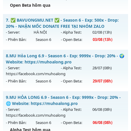
Open Beta hôm qua
Kiểu reset: Reset In Game
Thể loại: Mu Nguyên bản Webzen
Mu Reset hàng ngày - Boss Nhiều Train K4 brack 5 Wc
7.
✅ BAVUONGMU.NET ✅ - Season 6 - Exp: 500x - Drop:
Antihack: GameGuard
Mu mới ra tháng 08 2026 - Mở máy chủ
Long Vương
vào
20% - NHẬN MỐC DONATE FREE TẠI NHÓM ZALO
13h ngày 06/08/2626
- Server:
HÀ NỘI
- Alpha Test:
02/08
(13h)
- Phiên Bản:
Season 6
- Open Beta:
03/08
(13h)
Exp: 1000x - Drop: 20%
Kiểu reset: Reset In Game
✅ BAVUONGMU.NET ✅ - NHẬN MỐC DONATE FREE TẠI
8.
MU Hỏa Long 6.9 - Season 6 - Exp: 9999x - Drop: 20% - 🌍
Thể loại: Mu Nguyên bản Webzen
NHÓM ZALO
Website: https://muhoalong.pro
Antihack: GameGuard
Mu mới ra tháng 08 2026 - Mở máy chủ
HÀ NỘI
vào 13h
- Server:
- Alpha Test:
28/07
(08h)
ngày 03/08/2626
https://facebook.com/muhoalong
- Phiên Bản:
Season 6
- Open Beta:
29/07
(08h)
Exp: 500x - Drop: 20%
Kiểu reset: Reset In Game
MU Hỏa Long 6.9 - 🌍 Website: https://muhoalong.pro
9.
MU HỎA LONG 6.9 - Season 6 - Exp: 9999x - Drop: 20% -
Thể loại: Mu Nguyên bản Webzen
Mu mới ra tháng 07 2026 - Mở máy chủ
🌐 Website: https://muhoalong.pro
Antihack: FPS 60 PLUS - CHỐNG HACK 100%
https://facebook.com/muhoalong
vào 08h ngày
- Server:
- Alpha Test:
06/08
(08h)
29/07/2626
https://facebook.com/muhoalong
- Phiên Bản:
Season 6
- Open Beta:
06/08
(08h)
Exp: 9999x - Drop: 20%
Alpha Test hôm qua