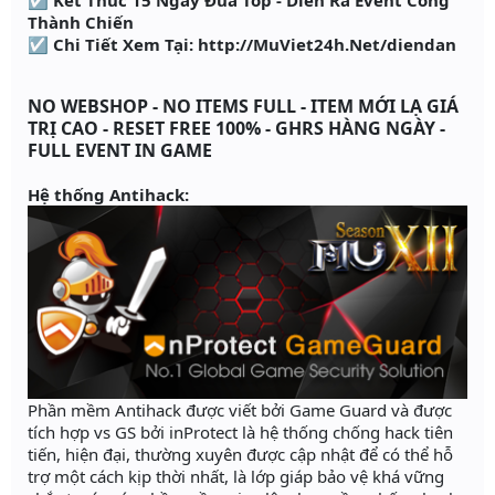
Thành Chiến
☑ Chi Tiết Xem Tại: http://MuViet24h.Net/diendan
NO WEBSHOP - NO ITEMS FULL - ITEM MỚI LẠ GIÁ
TRỊ CAO - RESET FREE 100% - GHRS HÀNG NGÀY -
FULL EVENT IN GAME
Hệ thống Antihack:
Phần mềm Antihack được viết bởi Game Guard và được
tích hợp vs GS bởi inProtect là hệ thống chống hack tiên
tiến, hiện đại, thường xuyên được cập nhật để có thể hỗ
trợ một cách kịp thời nhất, là lớp giáp bảo vệ khá vững