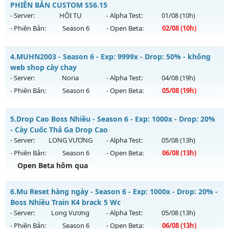
Mu mới ra tháng 08 2026 - Mở máy chủ
X40 Low
vào 18h
PHIÊN BẢN CUSTOM SS6.15
Antihack: X-Team
ngày 15/08/2626
- Server:
HỘI TỤ
- Alpha Test:
01/08
(10h)
- Phiên Bản:
Season 6
- Open Beta:
02/08
(10h)
Exp: 40x - Drop: 30%
Kiểu reset: Reset In Game
LỤC ĐỊA MU SS6.15 - PHIÊN BẢN CUSTOM SS6.15
4.
MUHN2003 - Season 6 - Exp: 9999x - Drop: 50% - không
Thể loại: Mu Nguyên bản Webzen
Mu mới ra tháng 08 2026 - Mở máy chủ
HỘI TỤ
vào 10h
web shop cày chay
Antihack: Mega-Anti
ngày 02/08/2626
- Server:
Noria
- Alpha Test:
04/08
(19h)
- Phiên Bản:
Season 6
- Open Beta:
05/08
(19h)
Exp: 5555x - Drop: 100%
Kiểu reset: Reset In Game
MUHN2003 - không web shop cày chay
5.
Drop Cao Boss Nhiều - Season 6 - Exp: 1000x - Drop: 20%
Thể loại: Mu Custom thêm đồ mới
Mu mới ra tháng 08 2026 - Mở máy chủ
Noria
vào 19h ngày
- Cày Cuốc Thả Ga Drop Cao
Antihack: SPK
05/08/2626
- Server:
LONG VƯƠNG
- Alpha Test:
05/08
(13h)
- Phiên Bản:
Season 6
- Open Beta:
06/08
(13h)
Exp: 9999x - Drop: 50%
Open Beta hôm qua
Kiểu reset: Reset In Game
Thể loại: Mu Nguyên bản Webzen
Drop Cao Boss Nhiều - Cày Cuốc Thả Ga Drop Cao
6.
Mu Reset hàng ngày - Season 6 - Exp: 1000x - Drop: 20% -
Antihack: XSHield
Mu mới ra tháng 08 2026 - Mở máy chủ
LONG VƯƠNG
vào
Boss Nhiều Train K4 brack 5 Wc
13h ngày 06/08/2626
- Server:
Long Vương
- Alpha Test:
05/08
(13h)
- Phiên Bản:
Season 6
- Open Beta:
06/08
(13h)
Exp: 1000x - Drop: 20%