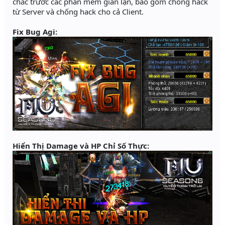
chắc trước các phần mềm gian lận, bao gồm chống hack
từ Server và chống hack cho cả Client.
Fix Bug Agi:
Hiển Thị Damage và HP Chỉ Số Thực: