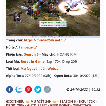
Trang chủ:
https://muviet24h.net/
Hỗ trợ:
Fanpage
Phiên bản:
Season 6
-
Máy chủ:
HOÀNG KIM
Loại Mu:
Reset In Game
, Exp 170x, Drop 20%
Thể loại:
Mu Nguyên bản Webzen
Alpha Test:
27/10/2022 (08h) -
Open Beta:
30/10/2022 (13h)
24/10/2022 | 10:32
GIỚI THIỆU ⚜️ MU VIỆT 24H ⚜️ - SEASON 6 - EXP: 170X -
DROP: 20% - AUTO RESET - KEEP POINT - OFFATTACK