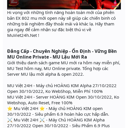
Hi vọng với những tính năng hoàn toàn mới của phiên
bản EX 802 mu mới open này sẽ giúp các chiến binh có
những trải nghiệm đầy thoải mái và khác lạ. Hãy tham
gia ngay để cảm nhận sự đặc biệt thú vị về
MuViet24h.Net !
Đẳng Cấp - Chuyên Nghiệp - Ổn Định - Vững Bền
MU Online Private - MU Lậu Mới Ra
Giới thiệu danh sách game MU mới ra hôm nay miễn phí,
MU Test hôm nay, MU Online private. Tổng hợp các
Server MU lậu mới alpha & open 2022.
MU Việt 24H - Máy chủ HOÀNG KIM Alpha 27/10/2022
Open 30/10/2022, Ko WebShop, Miễn Phí 100%
MU Việt 24H - Server HOÀNG KIM Open 30/10/2022, Ko
Webshop, Auto Reset, Free 100%
⭐️ Mu Việt 24H ⭐️ - Máy chủ HOÀNG KIM open
30/10/2022 - Siêu phẩm 6.9 hoàn hảo cực hấp dẫn.
⚔️ Mu Việt 24H ⚔️ - Máy Chủ HOÀNG KIM Alpha
27/10/2022 Open 30/10/2022 - Siêu Phẩm 6.9 Plus