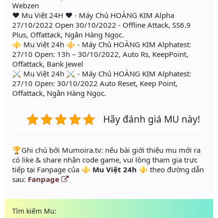
Webzen
❤️ Mu Việt 24H ❤️ - Máy Chủ HOÀNG KIM Alpha
27/10/2022 Open 30/10/2022 - Offline Attack, SS6.9
Plus, Offattack, Ngân Hàng Ngọc.
⚜️ Mu Việt 24h ⚜️ - Máy Chủ HOÀNG KIM Alphatest:
27/10 Open: 13h – 30/10/2022, Auto Rs, KeepPoint,
Offattack, Bank Jewel
⚔️ Mu Việt 24h ⚔️ - Máy Chủ HOÀNG KIM Alphatest:
27/10 Open: 30/10/2022 Auto Reset, Keep Point,
Offattack, Ngân Hàng Ngọc.
Hãy đánh giá MU này!
️🏆Ghi chú bởi Mumoira.tv: nếu bài giới thiệu mu mới ra
có like & share nhận code game, vui lòng tham gia trực
tiếp tại Fanpage của
⚜️ Mu Việt 24h ⚜️
theo đường dẫn
sau:
Fanpage
Tìm kiếm Mu: