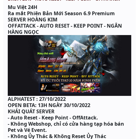
Mu Việt 24H
Ra mắt Phiên Bản Mới Season 6.9 Premium
SERVER HOÀNG KIM
OFFATTACK - AUTO RESET - KEEP POINT - NGÂN
HÀNG NGỌC
ALPHATEST : 27/10/2022
OPEN BETA: 13H NGÀY 30/10/2022
KHÁI QUÁT SERVER
- Auto Reset - Keep Point - OffAttack.
- Không Webshop, chỉ có cửa hàng tạp hóa bán
Pet và Vé Event.
- Không Ủy Thác & Không Reset Ủy Thác