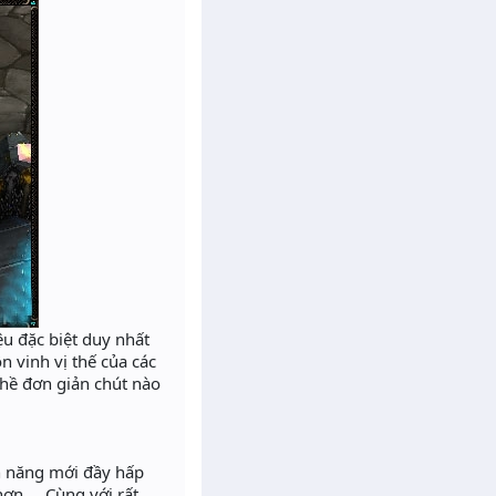
u đặc biệt duy nhất
n vinh vị thế của các
hề đơn giản chút nào
h năng mới đầy hấp
n,... Cùng với rất