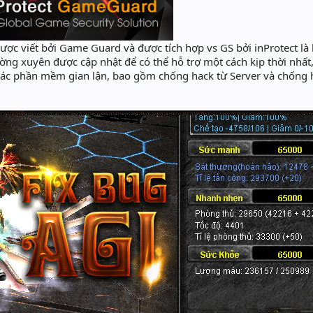
ợc viết bởi Game Guard và được tích hợp vs GS bởi inProtect là
hường xuyên được cập nhật để có thể hỗ trợ một cách kịp thời nhất,
các phần mềm gian lận, bao gồm chống hack từ Server và chống h