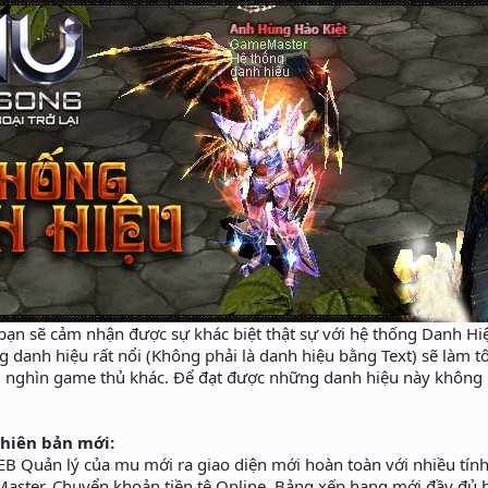
ạn sẽ cảm nhận được sự khác biệt thật sự với hệ thống Danh Hiệ
g danh hiệu rất nổi (Không phải là danh hiệu bằng Text) sẽ làm tô
g nghìn game thủ khác. Để đạt được những danh hiệu này không 
hiên bản mới:
B Quản lý của mu mới ra giao diện mới hoàn toàn với nhiều tín
aster, Chuyển khoản tiền tệ Online, Bảng xếp hạng mới đầy đủ hơ