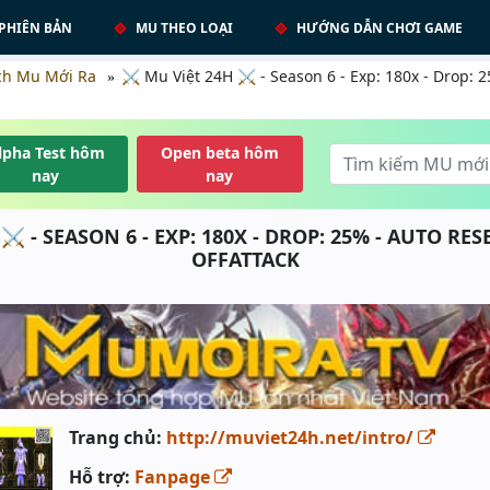
PHIÊN BẢN
MU THEO LOẠI
HƯỚNG DẪN CHƠI GAME
ch Mu Mới Ra
⚔️ Mu Việt 24H ⚔️ - Season 6 - Exp: 180x - Drop:
lpha Test hôm
Open beta hôm
nay
nay
⚔️ - SEASON 6 - EXP: 180X - DROP: 25% - AUTO RESE
OFFATTACK
Trang chủ:
http://muviet24h.net/intro/
Hỗ trợ:
Fanpage