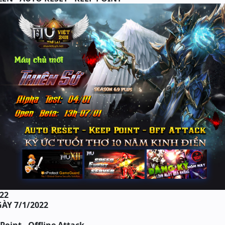
022
ÀY 7/1/2022