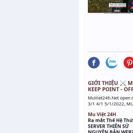
GIỚI THIỆU ⚔️ MU
KEEP POINT - OF
MuViet24h.Net open 
3/1 4/1 5/1/2022, MU
Mu Việt 24H
Ra mắt Thế Hệ Thứ 
SERVER THIÊN SỨ
NGUYÊN BẢN WEBZE