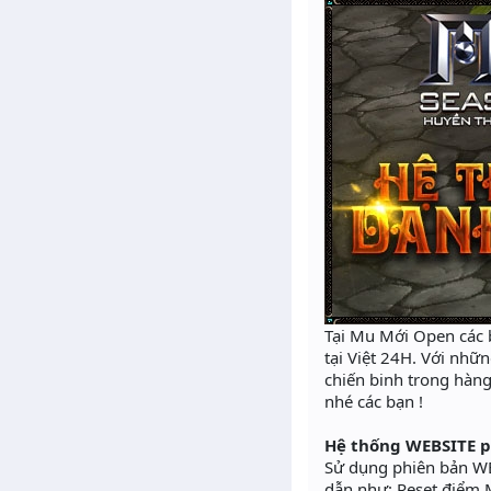
Tại Mu Mới Open các b
tại Việt 24H. Với nhữn
chiến binh trong hàn
nhé các bạn !
Hệ thống WEBSITE p
Sử dụng phiên bản WE
dẫn như: Reset điểm M