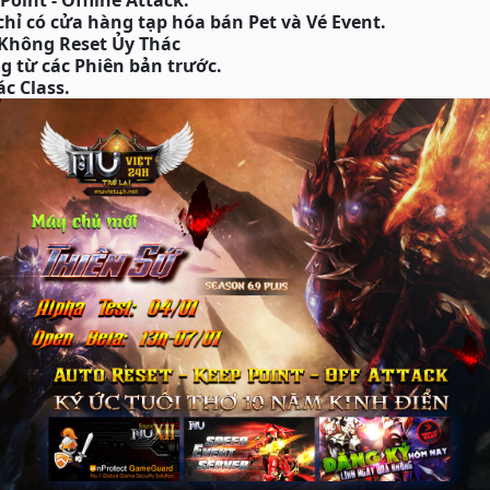
Point - Offline Attack.
hỉ có cửa hàng tạp hóa bán Pet và Vé Event.
 Không Reset Ủy Thác
ọng từ các Phiên bản trước.
c Class.