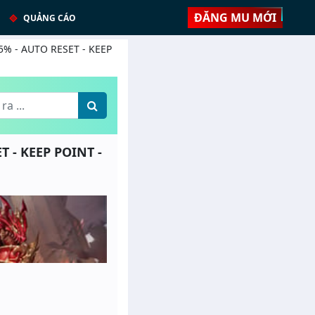
ĐĂNG MU MỚI
QUẢNG CÁO
 25% - AUTO RESET - KEEP
T - KEEP POINT -