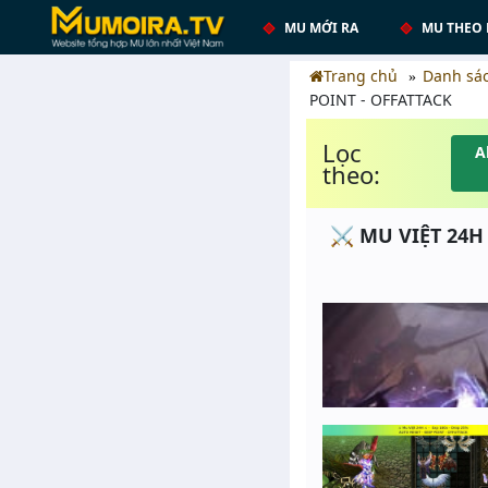
MU MỚI RA
MU THEO 
Trang chủ
Danh sá
POINT - OFFATTACK
Lọc
A
theo:
⚔️ MU VIỆT 24H 