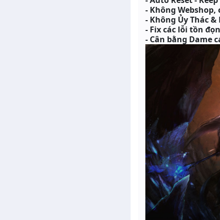
- Auto Reset - Keep 
- Không Webshop, c
- Không Ủy Thác &
- Fix các lỗi tồn đ
- Cân bằng Dame cá