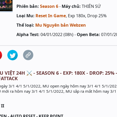
Phiên bản:
Season 6
-
Máy chủ:
THIÊN SỨ
Loại Mu:
Reset In Game
, Exp 180x, Drop 25%
Thể loại:
Mu Nguyên bản Webzen
Alpha Test:
04/01/2022 (08h) -
Open Beta:
07/01/2
 VIỆT 24H ⚔️ - SEASON 6 - EXP: 180X - DROP: 25% 
FATTACK
ngày 3/1 4/1 5/1/2022, MU open ngày hôm nay 3/1 4/1 5/1/202
 mới ra hôm nay 3/1 4/1 5/1/2022, MU sắp ra mắt hôm nay 3/1
II
N - AUTO RESET - KEEP POINT