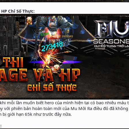
 HP Chỉ Số Thực:
khi mỗi lần muốn biết hero của mình hiện tại có bao nhiêu máu thì
 nay với phiên bản hoàn toàn mới của Mu Mới Ra điều đó đã kh
òn bị giới hạn 65k như trước đây nữa.
: