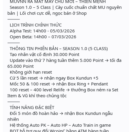
MUVNN RA MẮT MÁY CHỦ MỚI – THIÊN MỆNH
Season 1.0 – 5 Class | Cày cuốc chuẩn chất MU nguyên
bản | Lối chơi cực dễ, ngọc bán ở Shop
⸻
LỊCH TRÌNH CHÍNH THỨC
Alpha Test: 14h00 - 05/03/2026
Open Beta: 14h00 – 07/03/2026
⸻
THÔNG TIN PHIÊN BẢN – SEASON 1.0 (5 CLASS)
Tạo nhân vật cố định 30.000 Point
Update vào thứ 7 hàng tuần thêm 5.000 Point → tối đa
65.000 Point
Không giới hạn reset
Cứ 5 lần reset → nhận ngay Box Kundun +5
Mốc 50 & 100 reset → nhận Box Ring + Pendant
100 reset – 400 level Relife → thưởng Box ném ra Set
Item & Vũ khí theo chủng tộc
⸻
TÍNH NĂNG ĐẶC BIỆT
Đổi 5 món đồ hoàn hảo → nhận Box Kundun ngẫu
nhiên
Hệ thống Auto PK – Auto HP – Auto Train in game
BQT hỗ trợ quy đổi WcoinC bằng ATM hàng tuần