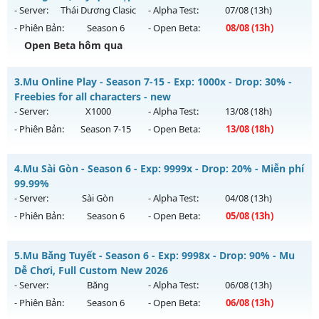
- Server:
Thái Dương Clasic
- Alpha Test:
07/08
(13h)
Exp: 200x - Drop: 35%
- Phiên Bản:
Season 6
- Open Beta:
08/08
(13h)
Kiểu reset: Reset In Game
Open Beta hôm qua
Thể loại: Mu Custom thêm đồ mới
✅ Mu Thái Dương SS6 - Cày cuốc miễn phí, Boss liên tục,
Antihack: CheatGuard
3.
Mu Online Play - Season 7-15 - Exp: 1000x - Drop: 30% -
sự kiện 24/24, cộng hưởng Full, cày quà nạp
Freebies for all characters - new
Mu mới ra tháng 08 2026 - Mở máy chủ
Thái Dương Clasic
- Server:
X1000
- Alpha Test:
13/08
(18h)
vào 13h ngày 08/08/2626
- Phiên Bản:
Season 7-15
- Open Beta:
13/08
(18h)
Exp: 500x - Drop: 25%
Mu Online Play - Freebies for all characters - new
Kiểu reset: Reset In Game
4.
Mu Sài Gòn - Season 6 - Exp: 9999x - Drop: 20% - Miễn phí
Mu mới ra tháng 08 2026 - Mở máy chủ
X1000
vào 18h ngày
99.99%
Thể loại: Mu Nguyên bản Webzen
13/08/2626
- Server:
Sài Gòn
- Alpha Test:
04/08
(13h)
Antihack: VIP SHIELD
- Phiên Bản:
Season 6
- Open Beta:
05/08
(13h)
Exp: 1000x - Drop: 30%
Kiểu reset: Reset In Game
Mu Sài Gòn - Miễn phí 99.99%
5.
Mu Băng Tuyết - Season 6 - Exp: 9998x - Drop: 90% - Mu
Thể loại: Mu Nguyên bản Webzen
Mu mới ra tháng 08 2026 - Mở máy chủ
Sài Gòn
vào 13h
Dễ Chơi, Full Custom New 2026
Antihack: AntiShield
ngày 05/08/2626
- Server:
Băng
- Alpha Test:
06/08
(13h)
- Phiên Bản:
Season 6
- Open Beta:
06/08
(13h)
Exp: 9999x - Drop: 20%