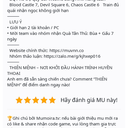
Blood Castle 7, Devil Square 6, Chaos Castle 6 Train đủ
quái nhận ngọc không giới hạn
⸻
LƯU Ý
• Giới hạn 2 tài khoản / PC
• Mời team vào nhóm nhận Quà Tân Thủ: Bùa + Gấu 7
ngày
⸻
Website chính thức: https://muvnn.co
Nhóm thảo luận: https://zalo.me/g/kjhxep016
⸻
THIÊN MỆNH – NƠI KHỞI ĐẦU HÀNH TRÌNH HUYỀN
THOẠI
Anh em đã sẵn sàng chiến chưa? Comment “THIÊN
MỆNH” để điểm danh ngay nào!
Hãy đánh giá MU này!
️🏆Ghi chú bởi Mumoira.tv: nếu bài giới thiệu mu mới ra
có like & share nhận code game, vui lòng tham gia trực