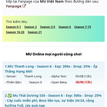
tiếp tại Fanpage của
MU Việt Nam
theo đường dẫn sau:
Fanpage
Tìm kiếm Mu:
Season 0-1
Season 2
Season 3-5
Season 6
Season 7-15
Season 16-20
Season 21
MU Online mọi người cũng chơi
1.
MU Thanh Long - Season 6 - Exp: 200x - Drop: 35% - Ép
Thăng Hạng Mới
- Server:
Thanh Long
- Alpha Test:
05/08
(13h)
- Phiên Bản:
Season 6
- Open Beta:
06/08
(13h)
MU Thanh Long - Ép Thăng Hạng Mới
2.
✅ Mu Thái Dương SS6 - Season 6 - Exp: 500x - Drop: 25%
Mu mới ra tháng 08 2026 - Mở máy chủ
Thanh Long
vào
- Cày cuốc miễn phí, Boss liên tục, sự kiện 24/24, cộng
13h ngày 06/08/2626
hưởng Full, cày quà nạp