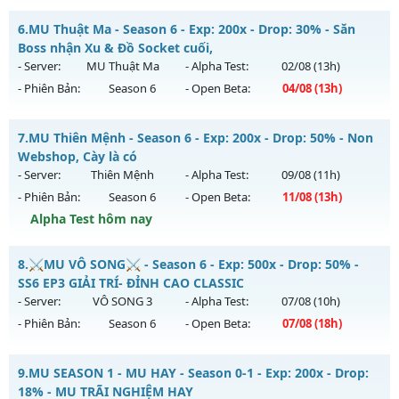
Kiểu reset: Reset In Game
Mu Băng Tuyết - Mu Dễ Chơi, Full Custom New 2026
6.
MU Thuật Ma - Season 6 - Exp: 200x - Drop: 30% - Săn
Thể loại: Mu Custom thêm đồ mới
Mu mới ra tháng 08 2026 - Mở máy chủ
Băng
vào 13h ngày
Boss nhận Xu & Đồ Socket cuối,
Antihack: 8x
06/08/2626
- Server:
MU Thuật Ma
- Alpha Test:
02/08
(13h)
- Phiên Bản:
Season 6
- Open Beta:
04/08
(13h)
Exp: 9998x - Drop: 90%
Kiểu reset: Reset In Game
MU Thuật Ma - Săn Boss nhận Xu & Đồ Socket cuối,
7.
MU Thiên Mệnh - Season 6 - Exp: 200x - Drop: 50% - Non
Thể loại: Mu Custom thêm đồ mới
Mu mới ra tháng 08 2026 - Mở máy chủ
MU Thuật Ma
vào
Webshop, Cày là có
Antihack: Dragon
13h ngày 04/08/2626
- Server:
Thiên Mệnh
- Alpha Test:
09/08
(11h)
- Phiên Bản:
Season 6
- Open Beta:
11/08
(13h)
Exp: 200x - Drop: 30%
Alpha Test hôm nay
Kiểu reset: Reset In Game
Thể loại: Mu Nguyên bản Webzen
MU Thiên Mệnh - Non Webshop, Cày là có
8.
⚔️MU VÔ SONG⚔️ - Season 6 - Exp: 500x - Drop: 50% -
Antihack: VietGuard
Mu mới ra tháng 08 2026 - Mở máy chủ
Thiên Mệnh
vào
SS6 EP3 GIẢI TRÍ- ĐỈNH CAO CLASSIC
13h ngày 11/08/2626
- Server:
VÔ SONG 3
- Alpha Test:
07/08
(10h)
- Phiên Bản:
Season 6
- Open Beta:
07/08
(18h)
Exp: 200x - Drop: 50%
Kiểu reset: Reset In Game
⚔️MU VÔ SONG⚔️ - SS6 EP3 GIẢI TRÍ- ĐỈNH CAO CLASSIC
9.
MU SEASON 1 - MU HAY - Season 0-1 - Exp: 200x - Drop:
Thể loại: Mu Custom thêm đồ mới
Mu mới ra tháng 08 2026 - Mở máy chủ
VÔ SONG 3
vào 18h
18% - MU TRÃI NGHIỆM HAY