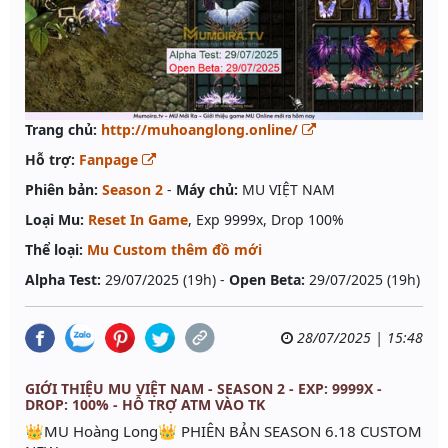
Trang chủ:
http://muhoanglong.online/
Hỗ trợ:
Fanpage
Phiên bản:
Season 2
-
Máy chủ:
MU VIỆT NAM
Loại Mu:
Reset In Game
, Exp 9999x, Drop 100%
Thể loại:
Mu Custom thêm đồ mới
Alpha Test:
29/07/2025 (19h) -
Open Beta:
29/07/2025 (19h)
28/07/2025 | 15:48
GIỚI THIỆU MU VIỆT NAM - SEASON 2 - EXP: 9999X -
DROP: 100% - HỖ TRỢ ATM VÀO TK
👑MU Hoàng Long👑 PHIÊN BẢN SEASON 6.18 CUSTOM