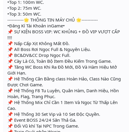
•Top 1: 100m WC.
•Top 2: 75m WC.
•Top 3: 50m WC.
-----------🌟 THÔNG TIN MÁY CHỦ 🌟-----------
•Đăng Kí Tài Khoản inGame•
📌 SỰ KIỆN BOSS VIP: WC KHỦNG + ĐỒ VIP VƯỢT CẤP
!!!!
📌 Nấp Cấp Xịt Không Mất Đồ.
📌 All Boss Rơi Ngọc Full & Nguyên Liệu.
📌 BC&DV&CC Drop Ngọc Full.
📌 Cày Là Có, Toàn Bộ Item Đều Kiếm Trong Game.
📌 Tăng WC Boss Khi Ra Đồ Mới, Đồ Và Hàm Hiệu Mở
Giới Hạn.
📌 Hệ Thống Cân Bằng class Hoàn Hảo, Class Nào Cũng
Được Chơi Game.
📌 Hệ Thống F8 Tu Luyện, Quân Hàm, Danh Hiệu, Hồn
Hoàn, Flag, Trang Phục.
📌 Hệ Thống Mix Chỉ Cần 1 Item Và Ngọc Từ Thấp Lên
Cao.
📌 Hệ Thống 30 Set Vip và 10 Set Độc Quyền.
📌 Event BOSS 24/24 Săn Thả Ga.
📌 Đổi Vũ khí Tại NPC Trong Game.
📌 Train Quái nhận Wcoin.