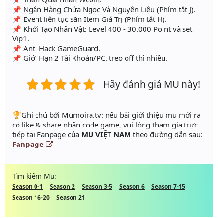
📌 Ngân Hàng Chứa Ngọc Và Nguyên Liệu (Phím tắt J).
📌 Event liên tục săn Item Giá Trị (Phím tắt H).
📌 Khởi Tạo Nhân Vật: Level 400 - 30.000 Point và set
Vip1.
📌 Anti Hack GameGuard.
📌 Giới Hạn 2 Tài Khoản/PC. treo off thì nhiều.
Hãy đánh giá MU này!
️🏆Ghi chú bởi Mumoira.tv: nếu bài giới thiệu mu mới ra
có like & share nhận code game, vui lòng tham gia trực
tiếp tại Fanpage của
MU VIỆT NAM
theo đường dẫn sau:
Fanpage
Tìm kiếm Mu:
Season 0-1
Season 2
Season 3-5
Season 6
Season 7-15
Season 16-20
Season 21