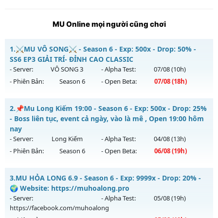
MU Online mọi người cũng chơi
1.
⚔️MU VÔ SONG⚔️ - Season 6 - Exp: 500x - Drop: 50% -
SS6 EP3 GIẢI TRÍ- ĐỈNH CAO CLASSIC
- Server:
VÔ SONG 3
- Alpha Test:
07/08
(10h)
- Phiên Bản:
Season 6
- Open Beta:
07/08
(18h)
⚔️MU VÔ SONG⚔️ - SS6 EP3 GIẢI TRÍ- ĐỈNH CAO CLASSIC
2.
📌Mu Long Kiếm 19:00 - Season 6 - Exp: 500x - Drop: 25%
Mu mới ra tháng 08 2026 - Mở máy chủ
VÔ SONG 3
vào 18h
- Boss liên tục, event cả ngày, vào là mê , Open 19:00 hôm
ngày 07/08/2626
nay
- Server:
Long Kiếm
- Alpha Test:
04/08
(13h)
Exp: 500x - Drop: 50%
- Phiên Bản:
Season 6
- Open Beta:
06/08
(19h)
Kiểu reset: Reset In Game
Thể loại: Mu Nguyên bản Webzen
📌Mu Long Kiếm 19:00 - Boss liên tục, event cả ngày, vào là
3.
MU HỎA LONG 6.9 - Season 6 - Exp: 9999x - Drop: 20% -
mê , Open 19:00 hôm nay
Antihack: MU8X
🌍 Website: https://muhoalong.pro
Mu mới ra tháng 08 2026 - Mở máy chủ
Long Kiếm
vào 19h
- Server:
- Alpha Test:
05/08
(19h)
ngày 06/08/2626
https://facebook.com/muhoalong