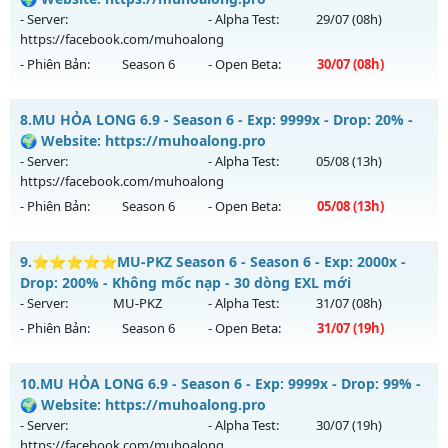
Antihack: CheatGuard
Vương
vào 22h ngày 03/08/2626
- Server:
- Alpha Test:
29/07
(08h)
https://facebook.com/muhoalong
Exp: 50x - Drop: 100%
- Phiên Bản:
Season 6
- Open Beta:
30/07
(08h)
Kiểu reset: Reset In Game
Thể loại: Mu Nguyên bản Webzen
MU HỎA LONG 6.9 - 🌍 Website: https://muhoalong.pro
8.
MU HỎA LONG 6.9 - Season 6 - Exp: 9999x - Drop: 20% -
Antihack: Gameguard
Mu mới ra tháng 07 2026 - Mở máy chủ
🌍 Website: https://muhoalong.pro
https://facebook.com/muhoalong
vào 08h ngày
- Server:
- Alpha Test:
05/08
(13h)
30/07/2626
https://facebook.com/muhoalong
- Phiên Bản:
Season 6
- Open Beta:
05/08
(13h)
Exp: 9999x - Drop: 99%
Kiểu reset: Non Reset
MU HỎA LONG 6.9 - 🌍 Website: https://muhoalong.pro
9.
⭐⭐⭐⭐⭐MU-PKZ Season 6 - Season 6 - Exp: 2000x -
Thể loại: Mu Nguyên bản Webzen
Mu mới ra tháng 08 2026 - Mở máy chủ
Drop: 200% - Không mốc nạp - 30 dòng EXL mới
Antihack: Xshiel
https://facebook.com/muhoalong
vào 13h ngày
- Server:
MU-PKZ
- Alpha Test:
31/07
(08h)
05/08/2626
- Phiên Bản:
Season 6
- Open Beta:
31/07
(19h)
Exp: 9999x - Drop: 20%
⭐⭐⭐⭐⭐MU-PKZ Season 6 - Không mốc nạp - 30 dòng
Kiểu reset: Non Reset
10.
MU HỎA LONG 6.9 - Season 6 - Exp: 9999x - Drop: 99% -
EXL mới
🌍 Website: https://muhoalong.pro
Thể loại: Mu Nguyên bản Webzen
Mu mới ra tháng 07 2026 - Mở máy chủ
MU-PKZ
vào 19h
- Server:
- Alpha Test:
30/07
(19h)
Antihack: XShield
ngày 31/07/2626
https://facebook.com/muhoalong