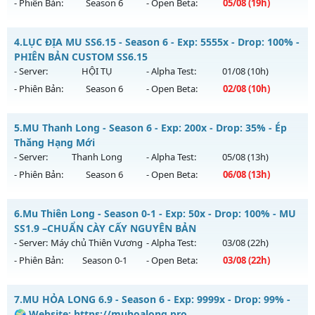
- Phiên Bản:
Season 6
- Open Beta:
05/08
(19h)
Exp: 500x - Drop: 25%
Kiểu reset: Reset In Game
MU HỎA LONG 6.9 - 🌍 Website: https://muhoalong.pro
4.
LỤC ĐỊA MU SS6.15 - Season 6 - Exp: 5555x - Drop: 100% -
Thể loại: Mu Nguyên bản Webzen
Mu mới ra tháng 08 2026 - Mở máy chủ
PHIÊN BẢN CUSTOM SS6.15
Antihack: VIP SHIELD
https://facebook.com/muhoalong
vào 19h ngày
- Server:
HỘI TỤ
- Alpha Test:
01/08
(10h)
05/08/2626
- Phiên Bản:
Season 6
- Open Beta:
02/08
(10h)
Exp: 9999x - Drop: 20%
LỤC ĐỊA MU SS6.15 - PHIÊN BẢN CUSTOM SS6.15
Kiểu reset: Non Reset
5.
MU Thanh Long - Season 6 - Exp: 200x - Drop: 35% - Ép
Mu mới ra tháng 08 2026 - Mở máy chủ
HỘI TỤ
vào 10h
Thăng Hạng Mới
Thể loại: Mu Nguyên bản Webzen
ngày 02/08/2626
- Server:
Thanh Long
- Alpha Test:
05/08
(13h)
Antihack: XShield
- Phiên Bản:
Season 6
- Open Beta:
06/08
(13h)
Exp: 5555x - Drop: 100%
Kiểu reset: Reset In Game
MU Thanh Long - Ép Thăng Hạng Mới
6.
Mu Thiên Long - Season 0-1 - Exp: 50x - Drop: 100% - MU
Thể loại: Mu Custom thêm đồ mới
Mu mới ra tháng 08 2026 - Mở máy chủ
Thanh Long
vào
SS1.9 –CHUẨN CÀY CẤY NGUYÊN BẢN
Antihack: SPK
13h ngày 06/08/2626
- Server:
Máy chủ Thiên Vương
- Alpha Test:
03/08
(22h)
- Phiên Bản:
Season 0-1
- Open Beta:
03/08
(22h)
Exp: 200x - Drop: 35%
Kiểu reset: Reset In Game
Mu Thiên Long - MU SS1.9 –CHUẨN CÀY CẤY NGUYÊN BẢN
7.
MU HỎA LONG 6.9 - Season 6 - Exp: 9999x - Drop: 99% -
Thể loại: Mu Custom thêm đồ mới
Mu mới ra tháng 08 2026 - Mở máy chủ
Máy chủ Thiên
🌍 Website: https://muhoalong.pro