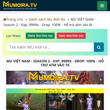
Trang chủ
Danh sách Mu Mới Ra
MU VIỆT NAM -
Season 2 - Exp: 9999x - Drop: 100% - Hỗ trợ atm vào tk
Lọc theo:
Alpha Test hôm nay
Open beta hôm nay
MU VIỆT NAM - SEASON 2 - EXP: 9999X - DROP: 100% - HỖ
TRỢ ATM VÀO TK