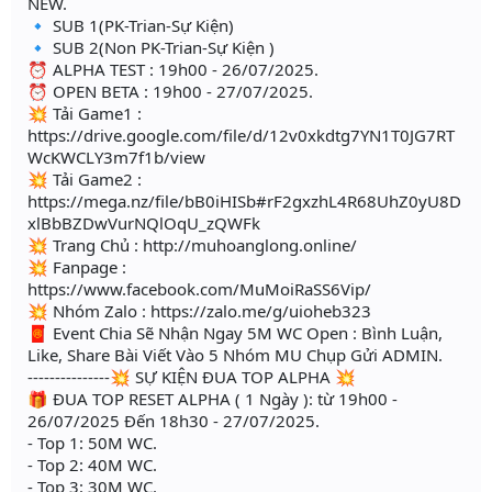
NEW.
🔹 SUB 1(PK-Trian-Sự Kiện)
🔹 SUB 2(Non PK-Trian-Sự Kiện )
⏰ ALPHA TEST : 19h00 - 26/07/2025.
⏰ OPEN BETA : 19h00 - 27/07/2025.
💥 Tải Game1 :
https://drive.google.com/file/d/12v0xkdtg7YN1T0JG7RT
WcKWCLY3m7f1b/view
💥 Tải Game2 :
https://mega.nz/file/bB0iHISb#rF2gxzhL4R68UhZ0yU8D
xlBbBZDwVurNQlOqU_zQWFk
💥 Trang Chủ : http://muhoanglong.online/
💥 Fanpage :
https://www.facebook.com/MuMoiRaSS6Vip/
💥 Nhóm Zalo : https://zalo.me/g/uioheb323
🧧 Event Chia Sẽ Nhận Ngay 5M WC Open : Bình Luận,
Like, Share Bài Viết Vào 5 Nhóm MU Chụp Gửi ADMIN.
---------------💥 SỰ KIỆN ĐUA TOP ALPHA 💥
🎁 ĐUA TOP RESET ALPHA ( 1 Ngày ): từ 19h00 -
26/07/2025 Đến 18h30 - 27/07/2025.
- Top 1: 50M WC.
- Top 2: 40M WC.
- Top 3: 30M WC.