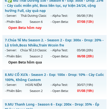
6.
✅ Mu Thái Dương SS6 - Season 6 - Exp: 500x - Drop: 25%
https://muhoalong.pro
- Cày cuốc miễn phí, Boss liên tục, sự kiện 24/24, cộng
Mu mới ra tháng 08 2026 - Mở máy chủ
hưởng Full, cày quà nạp
https://facebook.com/muhoalong
vào 13h ngày
- Server:
Thái Dương Clasic
- Alpha Test:
06/08
(13h)
06/08/2626
- Phiên Bản:
Season 6
- Open Beta:
07/08
(13h)
Exp: 9999x - Drop: 99%
Open Beta hôm nay
Kiểu reset: Non Reset
✅ Mu Thái Dương SS6 - Cày cuốc miễn phí, Boss liên tục,
7.
Chúa Tể Mu Season 2. - Season 2 - Exp: 300x - Drop: 20% -
Thể loại: Mu Nguyên bản Webzen
sự kiện 24/24, cộng hưởng Full, cày quà nạp
Lộ trình,Boss Nhiều,Train Wcoin fre
Antihack: XShield
Mu mới ra tháng 08 2026 - Mở máy chủ
Thái Dương Clasic
- Server:
Chúa Tể 2.0 Classic
- Alpha Test:
05/08
(20h)
vào 13h ngày 07/08/2626
- Phiên Bản:
Season 2
- Open Beta:
06/08
(20h)
Exp: 500x - Drop: 25%
Open Beta hôm qua
Kiểu reset: Reset In Game
Chúa Tể Mu Season 2. - Lộ trình,Boss Nhiều,Train Wcoin fre
8.
MU CỔ XƯA - Season 2 - Exp: 100x - Drop: 10% - Cày Cuốc
Thể loại: Mu Nguyên bản Webzen
Mu mới ra tháng 08 2026 - Mở máy chủ
Chúa Tể 2.0 Classic
100%, Không Custom
Antihack: VIP SHIELD
vào 20h ngày 06/08/2626
- Server:
HOÀI NIỆM
- Alpha Test:
30/07
(19h)
- Phiên Bản:
Season 2
- Open Beta:
01/08
(19h)
Exp: 300x - Drop: 20%
Kiểu reset: Reset In Game
MU CỔ XƯA - Cày Cuốc 100%, Không Custom
9.
MU Thanh Long - Season 6 - Exp: 200x - Drop: 35% - Ép
Thể loại: Mu Nguyên bản Webzen