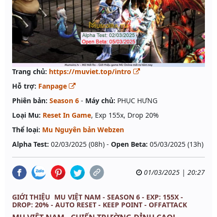
Trang chủ:
https://muviet.top/intro
Hỗ trợ:
Fanpage
Phiên bản:
Season 6
-
Máy chủ:
PHỤC HƯNG
Loại Mu:
Reset In Game
, Exp 155x, Drop 20%
Thể loại:
Mu Nguyên bản Webzen
Alpha Test:
02/03/2025 (08h) -
Open Beta:
05/03/2025 (13h)
01/03/2025 | 20:27
GIỚI THIỆU MU VIỆT NAM - SEASON 6 - EXP: 155X -
DROP: 20% - AUTO RESET - KEEP POINT - OFFATTACK