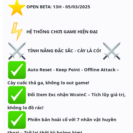
OPEN BETA: 13H - 05/03/2025
HỆ THỐNG CHƠI GAME HIỆN ĐẠI
TÍNH NĂNG ĐẶC SẮC - CÀY LÀ CÓ!
Auto Reset - Keep Point - Offline Attack –
Cày cuốc thả ga, không lo out game!
Đổi Item Exc nhận WcoinC – Tích lũy giá trị,
không lo đồ rác!
Phiên bản hoài cổ với 7 nhân vật huyền
thoại – Trở lại thời kỳ hoàng kim!