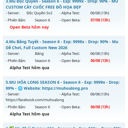
3.
Mu Độc Quyền - Season 6 - Exp: 9999x - Drop: 90% - MU
Thể loại: Mu Nguyên bản Webzen
Mu mới ra tháng 08 2026 - Mở máy chủ
Việt Nam
vào 13h
CUSTOM CÀY CUỐC FREE ĐỒ HỌA ĐẸP
Antihack: Shark
ngày 10/08/2626
- Server:
Độc Quyền Sv2
- Alpha Test:
06/08
(13h)
- Phiên Bản:
Season 6
- Open Beta:
07/08
(13h)
Exp: 500x - Drop: 20%
Open Beta hôm nay
Kiểu reset: Reset In Game
Thể loại: Mu Nguyên bản Webzen
Mu Độc Quyền - MU CUSTOM CÀY CUỐC FREE ĐỒ HỌA ĐẸP
4.
Mu Băng Tuyết - Season 6 - Exp: 9998x - Drop: 90% - Mu
Antihack: PRO
Mu mới ra tháng 08 2026 - Mở máy chủ
Độc Quyền Sv2
vào
Dễ Chơi, Full Custom New 2026
13h ngày 07/08/2626
- Server:
Băng
- Alpha Test:
06/08
(13h)
- Phiên Bản:
Season 6
- Open Beta:
06/08
(13h)
Exp: 9999x - Drop: 90%
Alpha Test hôm qua
Kiểu reset: Reset In Game
Thể loại: Mu Custom thêm đồ mới
Mu Băng Tuyết - Mu Dễ Chơi, Full Custom New 2026
5.
MU HỎA LONG SEASON 6 - Season 6 - Exp: 9999x - Drop:
Antihack: SharkGaurd
Mu mới ra tháng 08 2026 - Mở máy chủ
Băng
vào 13h ngày
99% - 🌐 Website: https://muhoalong.pro
06/08/2626
- Server:
- Alpha Test:
06/08
(13h)
https://facebook.com/muhoalong
Exp: 9998x - Drop: 90%
- Phiên Bản:
Season 6
- Open Beta:
06/08
(13h)
Kiểu reset: Reset In Game
Alpha Test hôm qua
Thể loại: Mu Custom thêm đồ mới
MU HỎA LONG SEASON 6 - 🌐 Website:
Antihack: Dragon