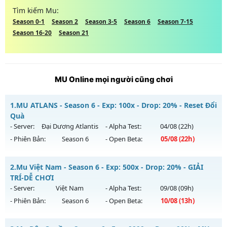
Tìm kiếm Mu:
Season 0-1
Season 2
Season 3-5
Season 6
Season 7-15
Season 16-20
Season 21
MU Online mọi người cũng chơi
1.
MU ATLANS - Season 6 - Exp: 100x - Drop: 20% - Reset Đổi
Quà
- Server:
Đại Dương Atlantis
- Alpha Test:
04/08
(22h)
- Phiên Bản:
Season 6
- Open Beta:
05/08
(22h)
MU ATLANS - Reset Đổi Quà
2.
Mu Việt Nam - Season 6 - Exp: 500x - Drop: 20% - GIẢI
Mu mới ra tháng 08 2026 - Mở máy chủ
Đại Dương Atlantis
TRÍ-DỄ CHƠI
vào 22h ngày 05/08/2626
- Server:
Việt Nam
- Alpha Test:
09/08
(09h)
- Phiên Bản:
Season 6
- Open Beta:
10/08
(13h)
Exp: 100x - Drop: 20%
Kiểu reset: Reset In Game
Mu Việt Nam - GIẢI TRÍ-DỄ CHƠI