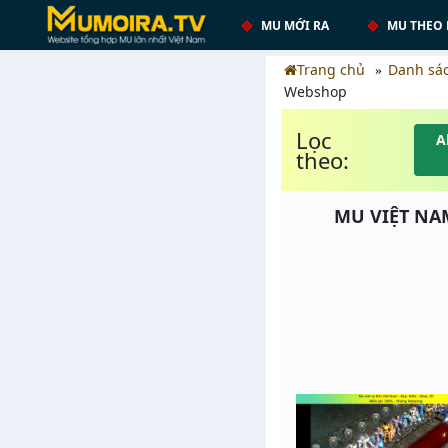
MU MỚI RA
MU THEO 
Trang chủ
Danh sá
Webshop
Lọc
A
theo:
MU VIỆT NAM