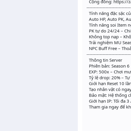
Cộng đồng: https://
------------------------------
Tính năng đặc sặc củ
Auto HP, Auto PK, Au
Tính năng soi Item n
PK tự do 24/24 – Chi
Không top nạp – Khôn
Trải nghiệm MU Seaso
NPC Buff Free – Thoải
------------------------------
Thông tin Server
Phiên bản: Season 6 
EXP: 500x – Chơi mư
Tỷ lệ drop: 20% – Tự
Giới hạn Reset 10 lần
Tạo nhân vật có ng
Bảo mật: Hệ thống c
Giới hạn IP: Tối đa 3
Tham gia ngay để khô