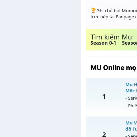
️🏆Ghi chú bởi Mumoir
trực tiếp tại Fanpage
Tìm kiếm Mu:
Season 0-1
Seaso
MU Online mọi
Mu Ho
Mốc 
1
- Serv
- Phi
Mu
Mu V
đồ F
2
Mu
- Serv