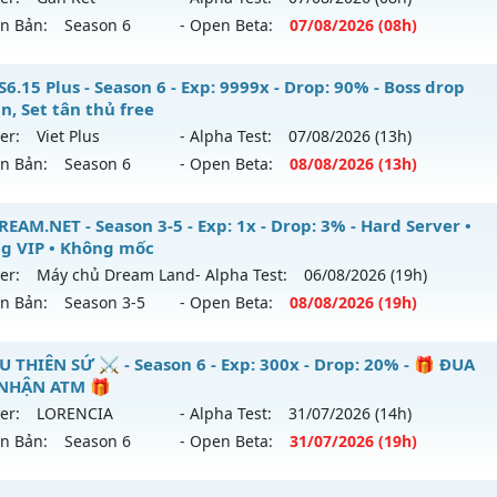
ên Bản:
Season 6
- Open Beta:
07/08
/2026
(08h)
p: 500x - Drop: 20%
ểu reset: Reset In Game
 Vĩnh Cửu - Săn Box ném đồ Full - Tặng VIP CODE
6.15 Plus - Season 6 - Exp: 9999x - Drop: 90% - Boss drop
hể loại: Mu Nguyên bản Webzen
n, Set tân thủ free
 mới ra tháng 08 2026 - Mở máy chủ
Gắn Kết
vào 08h ngày
er:
Viet Plus
- Alpha Test:
07/08
/2026
(13h)
tihack: X-Team
ên Bản:
Season 6
- Open Beta:
08/08
/2026
(13h)
p: 9999x - Drop: 90%
ểu reset: Reset In Game
 SS6.15 Plus - Boss drop 1h/lần, Set tân thủ free
EAM.NET - Season 3-5 - Exp: 1x - Drop: 3% - Hard Server •
hể loại: Mu Nguyên bản Webzen
g VIP • Không mốc
 mới ra tháng 08 2026 - Mở máy chủ
Viet Plus
vào 13h ngà
er:
Máy chủ Dream Land
- Alpha Test:
06/08
/2026
(19h)
ntihack: ICMPROTECT ✅ 🔴 ✨ ⚡️
ên Bản:
Season 3-5
- Open Beta:
08/08
/2026
(19h)
p: 9999x - Drop: 90%
ểu reset: Reset In Game
DREAM.NET - Hard Server • Không VIP • Không mốc
U THIÊN SỨ ⚔️ - Season 6 - Exp: 300x - Drop: 20% - 🎁 ĐUA
ể loại: Mu Bán Đồ Full Trong Shop
NHẬN ATM 🎁
 mới ra tháng 08 2026 - Mở máy chủ
Máy chủ Dream Land
er:
LORENCIA
- Alpha Test:
31/07
/2026
(14h)
tihack: Phoenix chống hack mới
/08/2626
ên Bản:
Season 6
- Open Beta:
31/07
/2026
(19h)
p: 1x - Drop: 3%