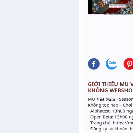
GIỚI THIỆU MU VI
KHÔNG WEBSHO
MU 𝐕𝐢𝐞̣̂𝐭 𝐍𝐚𝐦 - Season
Không top nạp – Chơi 
Alphatest: 13h00 ngày 𝟎
Open Beta: 13h00 ngày 𝟏
Trang chủ: https://m
Đăng ký tài khoản: ht