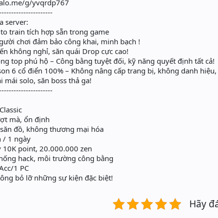
zalo.me/g/yvqrdp767
----------------------
a server:
to train tích hợp sẵn trong game
gười chơi đảm bảo công khai, minh bạch !
ến không nghỉ, săn quái Drop cực cao!
g top phú hộ – Công bằng tuyệt đối, kỹ năng quyết định tất cả!
n 6 cổ điển 100% – Không nâng cấp trang bị, không danh hiệu
 mái solo, săn boss thả ga!
----------------------
Classic
ợt mà, ổn định
 săn đồ, không thương mại hóa
 / 1 ngày
ay 10K point, 20.000.000 zen
hống hack, môi trường công bằng
 Acc/1 PC
ng bỏ lỡ những sự kiện đặc biệt!
Hãy đ