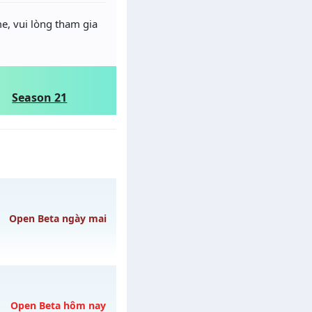
e, vui lòng tham gia
Season 21
Open Beta ngày mai
08/08/2626
Open Beta hôm nay