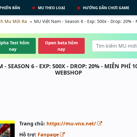
PHIÊN BẢN
MU THEO LOẠI
HƯỚNG DẪN CHƠI GAME
ch Mu Mới Ra
MU Việt Nam - Season 6 - Exp: 500x - Drop: 20% -
lpha Test hôm
Open beta hôm
nay
nay
 - SEASON 6 - EXP: 500X - DROP: 20% - MIỄN PHÍ 
WEBSHOP
Trang chủ:
https://mu-vnx.net/
Hỗ trợ:
Fanpage