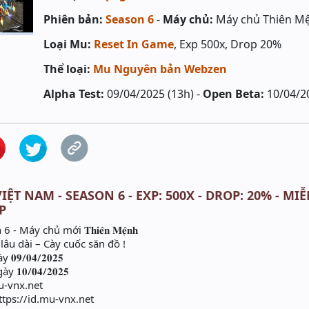
Phiên bản:
Season 6
-
Máy chủ:
Máy chủ Thiên M
Loại Mu:
Reset In Game
, Exp 500x, Drop 20%
Thể loại:
Mu Nguyên bản Webzen
Alpha Test:
09/04/2025 (13h) -
Open Beta:
10/04/2
ỆT NAM - SEASON 6 - EXP: 500X - DROP: 20% - MIỄ
P
 6 - Máy chủ mới 𝐓𝐡𝐢𝐞̂𝐧 𝐌𝐞̣̂𝐧𝐡
lâu dài – Cày cuốc săn đồ !
𝟗/𝟎𝟒/𝟐𝟎𝟐𝟓
𝟎/𝟎𝟒/𝟐𝟎𝟐𝟓
u-vnx.net
tps://id.mu-vnx.net