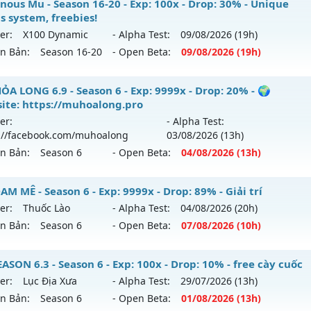
️ MU THIÊN SỨ ⚔️ - 🎁 ĐUA TOP NHẬN ATM 🎁
nous Mu - Season 16-20 - Exp: 100x - Drop: 30% - Unique
ểu reset: Non Reset
s system, freebies!
 mới ra tháng 07 2026 - Mở máy chủ
LORENCIA
vào 19h ng
ể loại: Mu Nguyên bản Webzen
er:
X100 Dynamic
- Alpha Test:
09/08
/2026
(19h)
ên Bản:
Season 16-20
- Open Beta:
09/08
/2026
(19h)
p: 300x - Drop: 20%
tihack: Chống Hack/ Dupe 100%
ểu reset: Reset In Game
minous Mu - Unique resets system, freebies!
ỎA LONG 6.9 - Season 6 - Exp: 9999x - Drop: 20% - 🌍
hể loại: Mu Nguyên bản Webzen
ite: https://muhoalong.pro
 mới ra tháng 08 2026 - Mở máy chủ
X100 Dynamic
vào 19
er:
- Alpha Test:
ntihack: BDCAM
://facebook.com/muhoalong
03/08
/2026
(13h)
p: 100x - Drop: 30%
ên Bản:
Season 6
- Open Beta:
04/08
/2026
(13h)
ểu reset: Reset In Game
hể loại: Mu Nguyên bản Webzen
ỎA LONG 6.9 - 🌍 Website: https://muhoalong.pro
M MÊ - Season 6 - Exp: 9999x - Drop: 89% - Giải trí
er:
Thuốc Lào
- Alpha Test:
04/08
/2026
(20h)
tihack: Yes
ới ra tháng 08 2026 - Mở máy chủ
https://facebook.com
ên Bản:
Season 6
- Open Beta:
07/08
/2026
(10h)
 04/08/2626
9999x - Drop: 20%
 ĐAM MÊ - Giải trí
SON 6.3 - Season 6 - Exp: 100x - Drop: 10% - free cày cuốc
reset: Non Reset
er:
Lục Địa Xưa
- Alpha Test:
29/07
/2026
(13h)
 mới ra tháng 08 2026 - Mở máy chủ
Thuốc Lào
vào 10h ng
ên Bản:
Season 6
- Open Beta:
01/08
/2026
(13h)
loại: Mu Nguyên bản Webzen