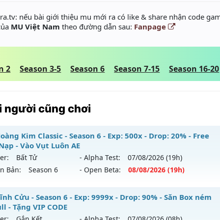
a.tv: nếu bài giới thiệu mu mới ra có like & share nhận code gam
 của
MU Việt Nam
theo đường dẫn sau:
Fanpage
n 2
Season 3-5
Season 6
Season 7-15
Season 16-20
 người cũng chơi
àng Kim Classic - Season 6 - Exp: 500x - Drop: 20% - Free
Nạp - Vào Vụt Luôn AE
er:
Bất Tử
- Alpha Test:
07/08
/2026
(19h)
ên Bản:
Season 6
- Open Beta:
08/08
/2026
(19h)
 Hoàng Kim Classic - Free Mốc Nạp - Vào Vụt Luôn AE
ĩnh Cửu - Season 6 - Exp: 9999x - Drop: 90% - Săn Box ném
ull - Tặng VIP CODE
 mới ra tháng 08 2026 - Mở máy chủ
Bất Tử
vào 19h ngày 
er:
Gắn Kết
- Alpha Test:
07/08
/2026
(08h)