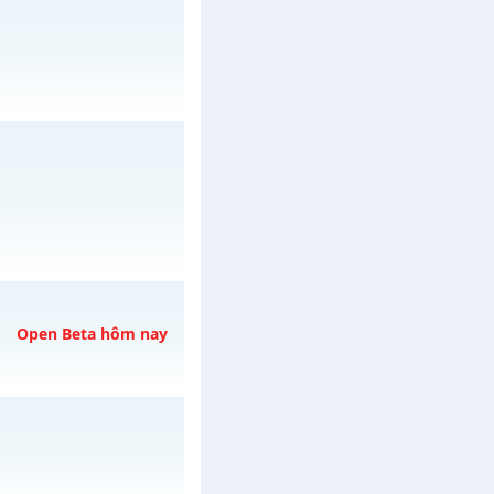
ày 31/07/2626
h ngày 09/08/2626
Open Beta hôm nay
/muhoalong
vào 13h
ày 07/08/2626